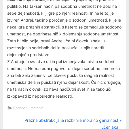
politiko. Na takšen način pa sodobna umetnost ne dobi na
sebe dejanskosti, ki ji gre po njeni realnosti. In ne le to, je
izviren Andrej, takšno poročanje o sodobni umetnosti, ki je le
neka igra praznih abstrakcij, s katero se zamegljuje sodobno
umetnost, ne doprinese nič k dojemanju sodobne umetnosti.
Zato bi bilo bolje, pravi Andrej, če bi človek izhajal iz
razstavljenih sodobnih del in poskušal iz njih narediti
dojemajočo predstavo.
Z Andrejem sva dve uri in pol izmenjavala misli o sodobni
umetnosti. Neposredni pogovor o idejah sodobne umetnosti
zna biti zelo zanimiv, če človek poskuša dvigniti realnost
umetniška dela in poiskati njeno dejanskost. Če nič drugega,
na ta način človek izdihava nadčutni svet in se tako uči
izkopavati iz neposredne realnosti.
Sodobna umetnost
N
Navigacija
Prazna abstrakcija je razblinila moralno genialnost
e
učenjaka