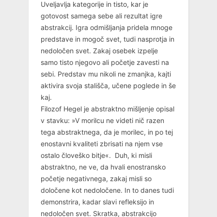
Uveljavlja kategorije in tisto, kar je
gotovost samega sebe ali rezultat igre
abstrakcij. Igra odmišljanja pridela mnoge
predstave in mogoč svet, tudi nasprotja in
nedoločen svet. Zakaj osebek izpelje
samo tisto njegovo ali početje zavesti na
sebi. Predstav mu nikoli ne zmanjka, kajti
aktivira svoja stališča, učene poglede in še
kaj.
Filozof Hegel je abstraktno mišljenje opisal
v stavku: »V morilcu ne videti nič razen
tega abstraktnega, da je morilec, in po tej
enostavni kvaliteti zbrisati na njem vse
ostalo človeško bitje«. Duh, ki misli
abstraktno, ne ve, da hvali enostransko
početje negativnega, zakaj misli so
določene kot nedoločene. In to danes tudi
demonstrira, kadar slavi refleksijo in
nedoločen svet. Skratka, abstrakcijo