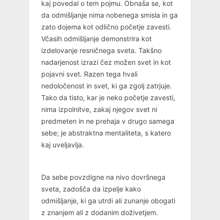
kaj povedal o tem pojmu. Obnaša se, kot
da odmišljanje nima nobenega smisla in ga
zato dojema kot odlično početje zavesti.
Včasih odmišljanje demonstrira kot
izdelovanje resničnega sveta. Takšno
nadarjenost izrazi čez možen svet in kot
pojavni svet. Razen tega hvali
nedoločenost in svet, ki ga zgolj zatrjuje.
Tako da tisto, kar je neko početje zavesti,
nima izpolnitve, zakaj njegov svet ni
predmeten in ne prehaja v drugo samega
sebe; je abstraktna mentaliteta, s katero
kaj uveljavlja.
Da sebe povzdigne na nivo dovršnega
sveta, zadošča da izpelje kako
odmišljanje, ki ga utrdi ali zunanje obogati
z znanjem ali z dodanim doživetjem.