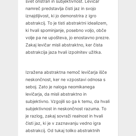
svet onstran in subjektivnost. Levičar
namreč predstavlja čisti jaz in svojo
iznajdljivost, ki jo demonstrira z igro
abstrakcij. To je tisti abstraktni idealizem,
ki hvali spominjanje, posebno voljo, obče
volje pa ne upošteva, jo enostavno prezre.
Zakaj levičar misli abstraktno, ker čista
abstrakcija jaza hvali izpolnitev užitka.
Izražena abstraktna nemoč levičarja išče
neskončnost, ker ne vzpostavi odnosa s
seboj. Zato je naloga neomikanega
levičarja, da misli abstraktno in
subjektivno. Vzgojili so ga k temu, da hvali
subjektivnost in neskončnost razuma. To
je razlog, zakaj sovraži realnost in hvali
čisti jaz, ki je v zaznavanju vedno igra
abstrakcij. Od tukaj toliko abstraktnih