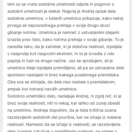
tem so se vrata sodobne umetnosti odprla in pogovor o
sodobni umetnosti je stekel. Najprej je Andrej opisal dela
sodobne umetnice, v katerih umetnica prikazuje, kako nekaj
prvega ali neposrednega prehaja v svoje drugo skozi
gibanje notrine. Umetnica je namreč z ustvarjenimi idejami
izrazila prav tisto, kako notrina prehaja v svoje gibanje. To je
naredila tako, da je začetek, ki je določna realnost, izpeljala
v nasprotje kot nasprotni ekstrem. In to je izvedla z rolo
papirja in tudi na druge načine. Jaz se sprašujem, ali je
umetnica ideje izpeljala premišljeno, ali pa so ustvarjena dela
spontano nastajalo in brez kakega posebnega premisleka.
Oba sva se strinjala, da dela niso nastala s premislekom,
ampak kot notranji navdih umetnice.
Sodobno umetniško delo, nadaljuje Andrej, ni zgolj reč, ki je
brez svoje realnosti, niti ni nekaj, kar lahko od zunaj obesiš
na umetnino. Andreja dopolnim, da je tista kritična ocena
razstavljenih sodobnih del površna, ker ne izhaja iz nobene
realnosti. Namesto da se izhaja iz realnosti, se razstavljena
dela zunanje združuje z namišljenim pojmom, na primer s