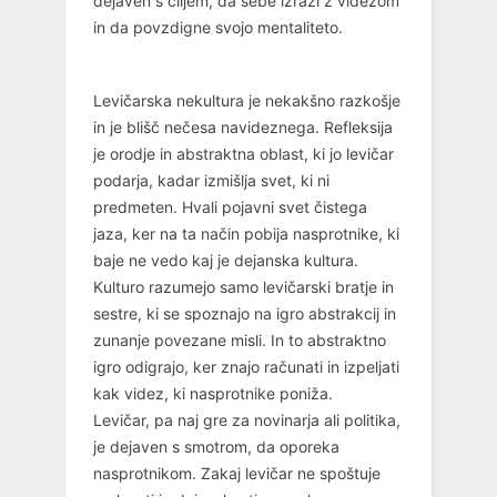
dejaven s ciljem, da sebe izrazi z videzom
in da povzdigne svojo mentaliteto.
Levičarska nekultura je nekakšno razkošje
in je blišč nečesa navideznega. Refleksija
je orodje in abstraktna oblast, ki jo levičar
podarja, kadar izmišlja svet, ki ni
predmeten. Hvali pojavni svet čistega
jaza, ker na ta način pobija nasprotnike, ki
baje ne vedo kaj je dejanska kultura.
Kulturo razumejo samo levičarski bratje in
sestre, ki se spoznajo na igro abstrakcij in
zunanje povezane misli. In to abstraktno
igro odigrajo, ker znajo računati in izpeljati
kak videz, ki nasprotnike poniža.
Levičar, pa naj gre za novinarja ali politika,
je dejaven s smotrom, da oporeka
nasprotnikom. Zakaj levičar ne spoštuje