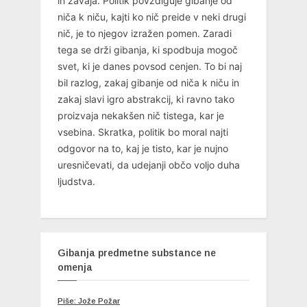
in zavaja. Politik povzdiguje gibanje od
niča k niču, kajti ko nič preide v neki drugi
nič, je to njegov izražen pomen. Zaradi
tega se drži gibanja, ki spodbuja mogoč
svet, ki je danes povsod cenjen. To bi naj
bil razlog, zakaj gibanje od niča k niču in
zakaj slavi igro abstrakcij, ki ravno tako
proizvaja nekakšen nič tistega, kar je
vsebina. Skratka, politik bo moral najti
odgovor na to, kaj je tisto, kar je nujno
uresničevati, da udejanji občo voljo duha
ljudstva.
Gibanja predmetne substance ne
omenja
Piše: Jože Požar