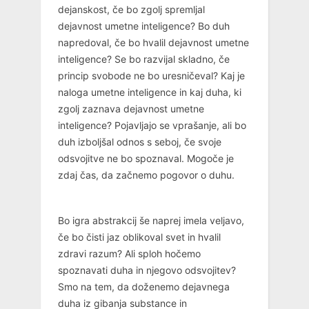
dejanskost, če bo zgolj spremljal
dejavnost umetne inteligence? Bo duh
napredoval, če bo hvalil dejavnost umetne
inteligence? Se bo razvijal skladno, če
princip svobode ne bo uresničeval? Kaj je
naloga umetne inteligence in kaj duha, ki
zgolj zaznava dejavnost umetne
inteligence? Pojavljajo se vprašanje, ali bo
duh izboljšal odnos s seboj, če svoje
odsvojitve ne bo spoznaval. Mogoče je
zdaj čas, da začnemo pogovor o duhu.
Bo igra abstrakcij še naprej imela veljavo,
če bo čisti jaz oblikoval svet in hvalil
zdravi razum? Ali sploh hočemo
spoznavati duha in njegovo odsvojitev?
Smo na tem, da doženemo dejavnega
duha iz gibanja substance in