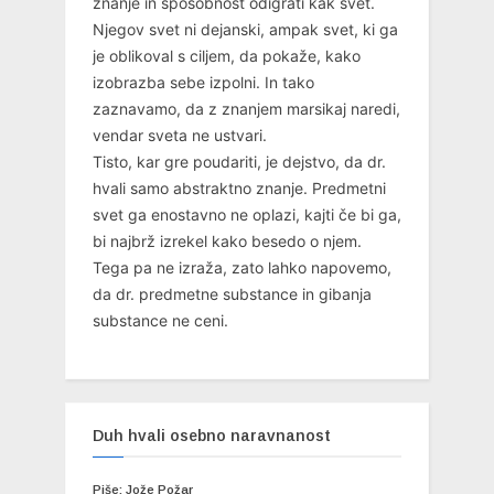
znanje in sposobnost odigrati kak svet.
Njegov svet ni dejanski, ampak svet, ki ga
je oblikoval s ciljem, da pokaže, kako
izobrazba sebe izpolni. In tako
zaznavamo, da z znanjem marsikaj naredi,
vendar sveta ne ustvari.
Tisto, kar gre poudariti, je dejstvo, da dr.
hvali samo abstraktno znanje. Predmetni
svet ga enostavno ne oplazi, kajti če bi ga,
bi najbrž izrekel kako besedo o njem.
Tega pa ne izraža, zato lahko napovemo,
da dr. predmetne substance in gibanja
substance ne ceni.
Duh hvali osebno naravnanost
Piše: Jože Požar