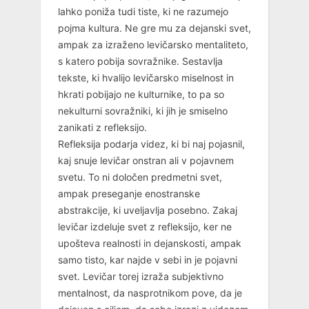
lahko poniža tudi tiste, ki ne razumejo
pojma kultura. Ne gre mu za dejanski svet,
ampak za izraženo levičarsko mentaliteto,
s katero pobija sovražnike. Sestavlja
tekste, ki hvalijo levičarsko miselnost in
hkrati pobijajo ne kulturnike, to pa so
nekulturni sovražniki, ki jih je smiselno
zanikati z refleksijo.
Refleksija podarja videz, ki bi naj pojasnil,
kaj snuje levičar onstran ali v pojavnem
svetu. To ni določen predmetni svet,
ampak preseganje enostranske
abstrakcije, ki uveljavlja posebno. Zakaj
levičar izdeluje svet z refleksijo, ker ne
upošteva realnosti in dejanskosti, ampak
samo tisto, kar najde v sebi in je pojavni
svet. Levičar torej izraža subjektivno
mentalnost, da nasprotnikom pove, da je