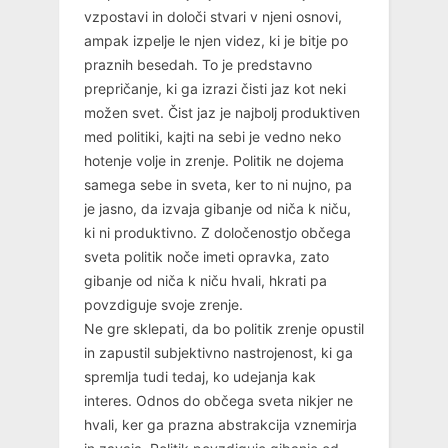
vzpostavi in določi stvari v njeni osnovi,
ampak izpelje le njen videz, ki je bitje po
praznih besedah. To je predstavno
prepričanje, ki ga izrazi čisti jaz kot neki
možen svet. Čist jaz je najbolj produktiven
med politiki, kajti na sebi je vedno neko
hotenje volje in zrenje. Politik ne dojema
samega sebe in sveta, ker to ni nujno, pa
je jasno, da izvaja gibanje od niča k niču,
ki ni produktivno. Z določenostjo občega
sveta politik noče imeti opravka, zato
gibanje od niča k niču hvali, hkrati pa
povzdiguje svoje zrenje.
Ne gre sklepati, da bo politik zrenje opustil
in zapustil subjektivno nastrojenost, ki ga
spremlja tudi tedaj, ko udejanja kak
interes. Odnos do občega sveta nikjer ne
hvali, ker ga prazna abstrakcija vznemirja