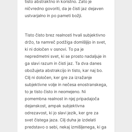
tisto abstraktno in koristno. Zato je
ničvredno govoriti, da je čisti jaz dejaven
ustvarjalno in po pameti božji.
Tisto čisto brez realnosti hvali subjektivno
držo, ta namreč podžiga domišljijo in svet,
ki ni določen v osnovi. To pa je
nepredmetni svet, ki se prosto nadaljuje in
ga slavi razum in čisti jaz. Ta dva danes
obožujeta abstrakcijo in tisto, kar naj bo.
Cilj ni določen, ker gre za izražanje
subjektivne volje in nečesa enostranskega,
to je tisto čisto in neomejeno. Ni
pomembna realnost in njej pripadajoča
dejanskost, ampak subjektivna
odrezavost, ki jo slavi jezik, ker gre za
svet čistega jaza. Cilj duha je izdelati
predstavo o sebi, nekaj izmišljenega, ki ga