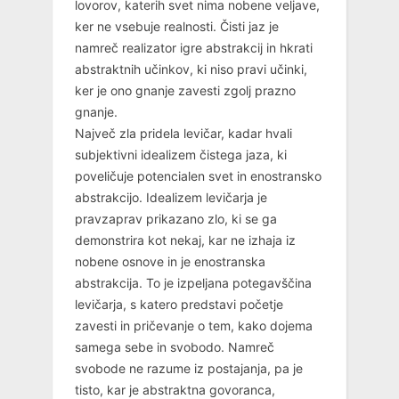
lovorov, katerih svet nima nobene veljave,
ker ne vsebuje realnosti. Čisti jaz je
namreč realizator igre abstrakcij in hkrati
abstraktnih učinkov, ki niso pravi učinki,
ker je ono gnanje zavesti zgolj prazno
gnanje.
Največ zla pridela levičar, kadar hvali
subjektivni idealizem čistega jaza, ki
poveličuje potencialen svet in enostransko
abstrakcijo. Idealizem levičarja je
pravzaprav prikazano zlo, ki se ga
demonstrira kot nekaj, kar ne izhaja iz
nobene osnove in je enostranska
abstrakcija. To je izpeljana potegavščina
levičarja, s katero predstavi početje
zavesti in pričevanje o tem, kako dojema
samega sebe in svobodo. Namreč
svobode ne razume iz postajanja, pa je
tisto, kar je abstraktna govoranca,