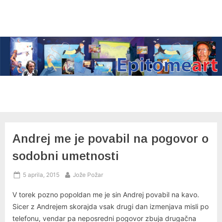
Skip
to
content
Andrej me je povabil na pogovor o
sodobni umetnosti
Posted
By
5 aprila, 2015
Jože Požar
on
V torek pozno popoldan me je sin Andrej povabil na kavo.
Sicer z Andrejem skorajda vsak drugi dan izmenjava misli po
telefonu, vendar pa neposredni pogovor zbuja drugačna