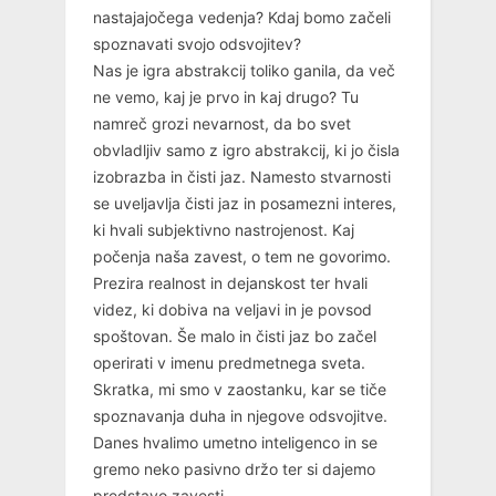
nastajajočega vedenja? Kdaj bomo začeli
spoznavati svojo odsvojitev?
Nas je igra abstrakcij toliko ganila, da več
ne vemo, kaj je prvo in kaj drugo? Tu
namreč grozi nevarnost, da bo svet
obvladljiv samo z igro abstrakcij, ki jo čisla
izobrazba in čisti jaz. Namesto stvarnosti
se uveljavlja čisti jaz in posamezni interes,
ki hvali subjektivno nastrojenost. Kaj
počenja naša zavest, o tem ne govorimo.
Prezira realnost in dejanskost ter hvali
videz, ki dobiva na veljavi in je povsod
spoštovan. Še malo in čisti jaz bo začel
operirati v imenu predmetnega sveta.
Skratka, mi smo v zaostanku, kar se tiče
spoznavanja duha in njegove odsvojitve.
Danes hvalimo umetno inteligenco in se
gremo neko pasivno držo ter si dajemo
predstavo zavesti.