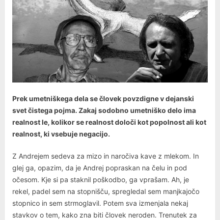
Prek umetniškega dela se človek povzdigne v dejanski
svet čistega pojma. Zakaj sodobno umetniško delo ima
realnost le, kolikor se realnost določi kot popolnost ali kot
realnost, ki vsebuje negacijo.
Z Andrejem sedeva za mizo in naročiva kave z mlekom. In
glej ga, opazim, da je Andrej popraskan na čelu in pod
očesom. Kje si pa staknil poškodbo, ga vprašam. Ah, je
rekel, padel sem na stopnišču, spregledal sem manjkajočo
stopnico in sem strmoglavil. Potem sva izmenjala nekaj
stavkov o tem, kako zna biti človek neroden. Trenutek za