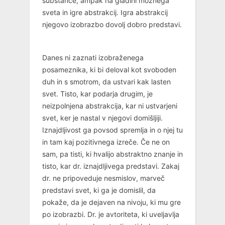
substance, ampak na gladini možnega
sveta in igre abstrakcij. Igra abstrakcij
njegovo izobrazbo dovolj dobro predstavi.
Danes ni zaznati izobraženega
posameznika, ki bi deloval kot svoboden
duh in s smotrom, da ustvari kak lasten
svet. Tisto, kar podarja drugim, je
neizpolnjena abstrakcija, kar ni ustvarjeni
svet, ker je nastal v njegovi domišljiji.
Iznajdljivost ga povsod spremlja in o njej tu
in tam kaj pozitivnega izreče. Če ne on
sam, pa tisti, ki hvalijo abstraktno znanje in
tisto, kar dr. iznajdljivega predstavi. Zakaj
dr. ne pripoveduje nesmislov, marveč
predstavi svet, ki ga je domislil, da
pokaže, da je dejaven na nivoju, ki mu gre
po izobrazbi. Dr. je avtoriteta, ki uveljavlja