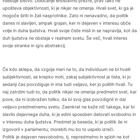
vsebuje bistvo. Določanje enostavno prezre, prav tako ne
upošteva objektivnosti, ki je nikjer ne omenja. Hvali svet, ki ga je
mogoče širiti in žali nasprotnike. Zato ni nenavadno, da politik
danes ni slavljen, ampak grajan, ker ni dejaven v interesu obče
volje in duha ljudstva. Hvali svoje čiste misli in se napravlja, kot da
duh ljudstva ne obstaja v realnem svetu. Še več, hvali interes
svoje stranke in igro abstrakcij.
Če kdo sklepa, da vzgoja meri na to, da individuum ne bi hvalil
subjektivnosti, se krepko moti, zakaj subjektivnost je tista, ki jo
sedanji čas povzdiguje in ima tudi veljavo, ker jo politih hvali. Tu
naj zatrdim tudi to, da politik nikjer ne omenja predmetni svet, kar
pove, da ni izobražen toliko, da bi svoj glas povzdignil in dal
veljavo predmetnemu svetu. Zaenkrat ne kaže nič takega, kar bi
slavilo dejavnega duha, ki je edini sposoben delovati svobodno in
v interesu duha ljudstva. Predmet je beseda, ki je politik še ni
izgovoril v parlamentu; morebiti mu bo to uspelo izreči.
Politik je dejaven nesvobodno, tj. nepredmetno in sploh ne kot