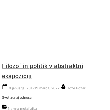
Skip
to
content
Filozof in politik v abstraktni
ekspoziciji
Posted
By
8 januarja, 2017
19 marca, 2022
Jože Požar
on
Svet zunaj odnosa
Naivna metafizika