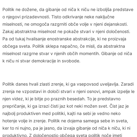
Politik ne dožene, da gibanje od niča k niču ne izboljša predstave
o njegovi prizadevnosti. Tisto odkrivanje neke naključne
miselnosti, ne omogoča razgrniti obče volje v njeni dejanskosti.
Zakaj abstraktna miselnost ne pokaže stvari v njeni določenosti.
Pa od tukaj hvalisanje enostranske abstrakcije, ki ne proizvaja
občega sveta. Politik sklepa napačno, če misli, da abstraktna
miselnost razgrne stvar v njenih občih momentih. Gibanje od niča
k niču ni stvar demokracije in svobode.
Politik danes hvali zlasti zrenje, ki ga vsepovsod uveljavlja. Zaradi
zrenja ne vzpostavi in določi stvari v njeni osnovi, ampak izpelje le
njen videz, ki je bitje po praznih besedah. To je predstavno
prepričanje, ki ga izrazi čisti jaz kot neki možen svet. Čist jaz je
najbolj produktiven med politiki, kajti na sebi je vedno neko
hotenje volje in zrenje. Politik ne dojema samega sebe in sveta,
ker to ni nujno, pa je jasno, da izvaja gibanje od niča k niču, ki ni
produktivno. Z določenostjo občega sveta politik noče imeti