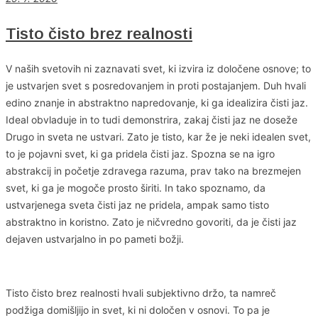
Tisto čisto brez realnosti
V naših svetovih ni zaznavati svet, ki izvira iz določene osnove; to
je ustvarjen svet s posredovanjem in proti postajanjem. Duh hvali
edino znanje in abstraktno napredovanje, ki ga idealizira čisti jaz.
Ideal obvladuje in to tudi demonstrira, zakaj čisti jaz ne doseže
Drugo in sveta ne ustvari. Zato je tisto, kar že je neki idealen svet,
to je pojavni svet, ki ga pridela čisti jaz. Spozna se na igro
abstrakcij in početje zdravega razuma, prav tako na brezmejen
svet, ki ga je mogoče prosto širiti. In tako spoznamo, da
ustvarjenega sveta čisti jaz ne pridela, ampak samo tisto
abstraktno in koristno. Zato je ničvredno govoriti, da je čisti jaz
dejaven ustvarjalno in po pameti božji.
Tisto čisto brez realnosti hvali subjektivno držo, ta namreč
podžiga domišljijo in svet, ki ni določen v osnovi. To pa je