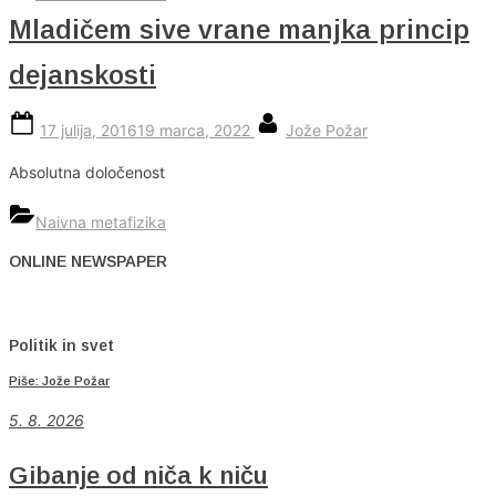
Mladičem sive vrane manjka princip
dejanskosti
Posted
By
17 julija, 2016
19 marca, 2022
Jože Požar
on
Absolutna določenost
Naivna metafizika
ONLINE NEWSPAPER
Politik in svet
Piše: Jože Požar
5. 8. 2026
Gibanje od niča k niču