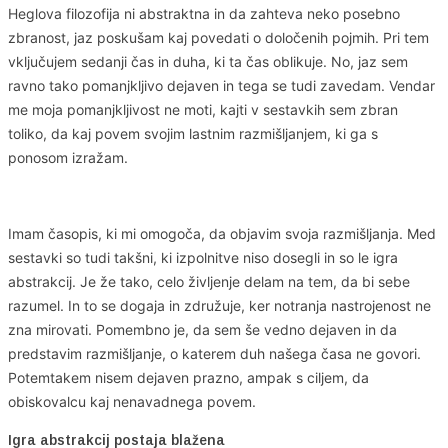
Heglova filozofija ni abstraktna in da zahteva neko posebno
zbranost, jaz poskušam kaj povedati o določenih pojmih. Pri tem
vključujem sedanji čas in duha, ki ta čas oblikuje. No, jaz sem
ravno tako pomanjkljivo dejaven in tega se tudi zavedam. Vendar
me moja pomanjkljivost ne moti, kajti v sestavkih sem zbran
toliko, da kaj povem svojim lastnim razmišljanjem, ki ga s
ponosom izražam.
Imam časopis, ki mi omogoča, da objavim svoja razmišljanja. Med
sestavki so tudi takšni, ki izpolnitve niso dosegli in so le igra
abstrakcij. Je že tako, celo življenje delam na tem, da bi sebe
razumel. In to se dogaja in združuje, ker notranja nastrojenost ne
zna mirovati. Pomembno je, da sem še vedno dejaven in da
predstavim razmišljanje, o katerem duh našega časa ne govori.
Potemtakem nisem dejaven prazno, ampak s ciljem, da
obiskovalcu kaj nenavadnega povem.
Igra abstrakcij postaja blažena