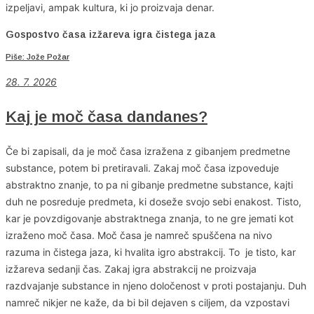
izpeljavi, ampak kultura, ki jo proizvaja denar.
Gospostvo časa izžareva igra čistega jaza
Piše: Jože Požar
28. 7. 2026
Kaj je moč časa dandanes?
Če bi zapisali, da je moč časa izražena z gibanjem predmetne
substance, potem bi pretiravali. Zakaj moč časa izpoveduje
abstraktno znanje, to pa ni gibanje predmetne substance, kajti
duh ne posreduje predmeta, ki doseže svojo sebi enakost. Tisto,
kar je povzdigovanje abstraktnega znanja, to ne gre jemati kot
izraženo moč časa. Moč časa je namreč spuščena na nivo
razuma in čistega jaza, ki hvalita igro abstrakcij. To je tisto, kar
izžareva sedanji čas. Zakaj igra abstrakcij ne proizvaja
razdvajanje substance in njeno določenost v proti postajanju. Duh
namreč nikjer ne kaže, da bi bil dejaven s ciljem, da vzpostavi