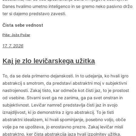
Danes hvalimo umetno inteligenco in se gremo neko pasivno držo
ter si dajemo predstavo zavesti.
Čista sebe vednost
Piše: Jože Požar
17. 7. 2026
Kaj je zlo levičarskega užitka
To, da se dela primerno dejanskosti. In to udejanja, ko hvali igro
abstrakcij s smotrom, da predstavi abstraktni moj v subjektivni
nastrojenosti. Zakaj tisto, kar odmeče kot čisti jaz, to je prostost
od vsebine. Stvarni svet ga ne zanima, ga pa svet onstran in
subjektivnost. Levičar namreč predstavlja čisti jaz in svojo
iznajdljivost, ki jo demonstrira z igro abstrakcij. To je tisti
abstraktni idealizem, ki hvali spominjanje, posebno voljo, obče
volje pa ne upošteva, jo enostavno prezre. Zakaj levičar misli
abstraktno, ker čista abstrakcija jaza hvali izpolnitev užitka.