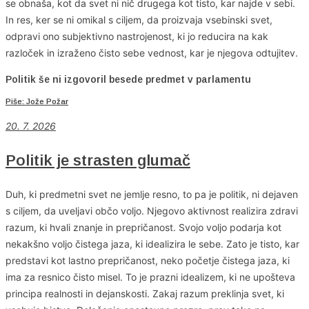
se obnaša, kot da svet ni nič drugega kot tisto, kar najde v sebi.
In res, ker se ni omikal s ciljem, da proizvaja vsebinski svet,
odpravi ono subjektivno nastrojenost, ki jo reducira na kak
razloček in izraženo čisto sebe vednost, kar je njegova odtujitev.
Politik še ni izgovoril besede predmet v parlamentu
Piše: Jože Požar
20. 7. 2026
Politik je strasten glumač
Duh, ki predmetni svet ne jemlje resno, to pa je politik, ni dejaven
s ciljem, da uveljavi občo voljo. Njegovo aktivnost realizira zdravi
razum, ki hvali znanje in prepričanost. Svojo voljo podarja kot
nekakšno voljo čistega jaza, ki idealizira le sebe. Zato je tisto, kar
predstavi kot lastno prepričanost, neko početje čistega jaza, ki
ima za resnico čisto misel. To je prazni idealizem, ki ne upošteva
principa realnosti in dejanskosti. Zakaj razum preklinja svet, ki