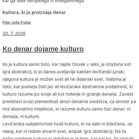
kar ga dela herojskega in inteligentnega.
Kultura, ki jo proizvaja denar
Piše: Jože Požar
30. 7. 2026
Ko denar dojame kulturo
Ko je kultura samo tisto, kar najde človek v sebi, je izražena kot
igra abstrakcij, ki jo danes uveljavlja kakšen levičarski junak;
njegova kultura je možen svet ali ne dejanski svet. Vsebina je
tisto, kar podarja čisti jaz ali levičarska abstraktna podjetnost, ki
kulturo razume po svoje ali kot hotenje in gnanje denarja. Zavest
predstavi svojo plemenitost skozi denarna sredstva, za smoter pa
ima abstraktno miselnost, ki razume kulturo samo čez denar; ni
denarja, ni kulture.
Levičarska subjektivnost hvali kulturo, ki na sebi ni določena. Je
nekaj, kar ni noben stvarni svet, ampak igra abstrakcij. Na ta
način predmet kulture ni določen in je tisto, kar naj bo. To izključi