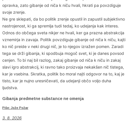
opravka, zato gibanje od niča k niču hvali, hkrati pa povzdiguje
svoje zrenje.
Ne gre sklepati, da bo politik zrenje opustil in zapustil subjektivno
nastrojenost, ki ga spremlja tudi tedaj, ko udejanja kak interes.
Odnos do občega sveta nikjer ne hvali, ker ga prazna abstrakcija
vznemirja in zavaja. Politik povzdiguje gibanje od niča k niču, kajti
ko nič preide v neki drugi nič, je to njegov izražen pomen. Zaradi
tega se drži gibanja, ki spodbuja mogoč svet, ki je danes povsod
cenjen. To bi naj bil razlog, zakaj gibanje od niča k niču in zakaj
slavi igro abstrakcij, ki ravno tako proizvaja nekakšen nič tistega,
kar je vsebina. Skratka, politik bo moral najti odgovor na to, kaj je
tisto, kar je nujno uresničevati, da udejanji občo voljo duha
ljudstva.
Gibanja predmetne substance ne omenja
Piše: Jože Požar
3. 8. 2026