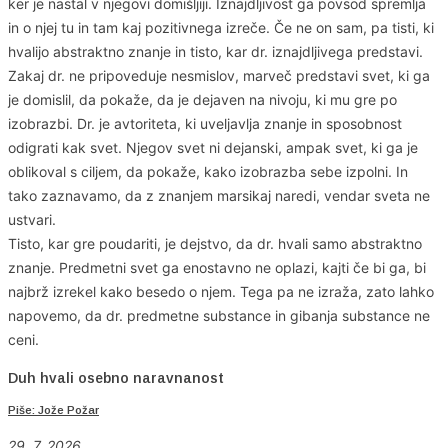
ker je nastal v njegovi domišljiji. Iznajdljivost ga povsod spremlja
in o njej tu in tam kaj pozitivnega izreče. Če ne on sam, pa tisti, ki
hvalijo abstraktno znanje in tisto, kar dr. iznajdljivega predstavi.
Zakaj dr. ne pripoveduje nesmislov, marveč predstavi svet, ki ga
je domislil, da pokaže, da je dejaven na nivoju, ki mu gre po
izobrazbi. Dr. je avtoriteta, ki uveljavlja znanje in sposobnost
odigrati kak svet. Njegov svet ni dejanski, ampak svet, ki ga je
oblikoval s ciljem, da pokaže, kako izobrazba sebe izpolni. In
tako zaznavamo, da z znanjem marsikaj naredi, vendar sveta ne
ustvari.
Tisto, kar gre poudariti, je dejstvo, da dr. hvali samo abstraktno
znanje. Predmetni svet ga enostavno ne oplazi, kajti če bi ga, bi
najbrž izrekel kako besedo o njem. Tega pa ne izraža, zato lahko
napovemo, da dr. predmetne substance in gibanja substance ne
ceni.
Duh hvali osebno naravnanost
Piše: Jože Požar
29. 7. 2026