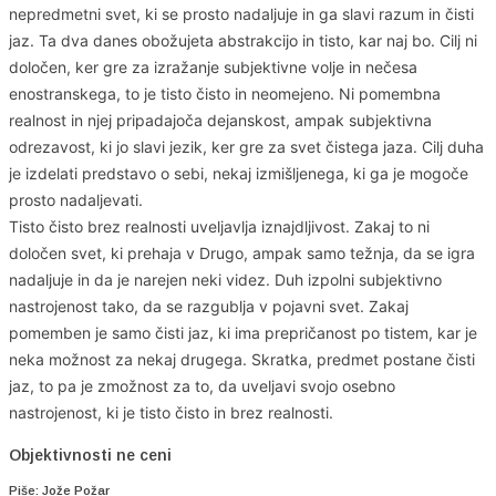
nepredmetni svet, ki se prosto nadaljuje in ga slavi razum in čisti
jaz. Ta dva danes obožujeta abstrakcijo in tisto, kar naj bo. Cilj ni
določen, ker gre za izražanje subjektivne volje in nečesa
enostranskega, to je tisto čisto in neomejeno. Ni pomembna
realnost in njej pripadajoča dejanskost, ampak subjektivna
odrezavost, ki jo slavi jezik, ker gre za svet čistega jaza. Cilj duha
je izdelati predstavo o sebi, nekaj izmišljenega, ki ga je mogoče
prosto nadaljevati.
Tisto čisto brez realnosti uveljavlja iznajdljivost. Zakaj to ni
določen svet, ki prehaja v Drugo, ampak samo težnja, da se igra
nadaljuje in da je narejen neki videz. Duh izpolni subjektivno
nastrojenost tako, da se razgublja v pojavni svet. Zakaj
pomemben je samo čisti jaz, ki ima prepričanost po tistem, kar je
neka možnost za nekaj drugega. Skratka, predmet postane čisti
jaz, to pa je zmožnost za to, da uveljavi svojo osebno
nastrojenost, ki je tisto čisto in brez realnosti.
Objektivnosti ne ceni
Piše: Jože Požar