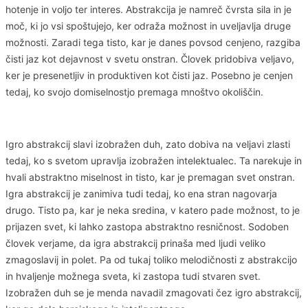
hotenje in voljo ter interes. Abstrakcija je namreč čvrsta sila in je
moč, ki jo vsi spoštujejo, ker odraža možnost in uveljavlja druge
možnosti. Zaradi tega tisto, kar je danes povsod cenjeno, razgiba
čisti jaz kot dejavnost v svetu onstran. Človek pridobiva veljavo,
ker je presenetljiv in produktiven kot čisti jaz. Posebno je cenjen
tedaj, ko svojo domiselnostjo premaga mnoštvo okoliščin.
Igro abstrakcij slavi izobražen duh, zato dobiva na veljavi zlasti
tedaj, ko s svetom upravlja izobražen intelektualec. Ta narekuje in
hvali abstraktno miselnost in tisto, kar je premagan svet onstran.
Igra abstrakcij je zanimiva tudi tedaj, ko ena stran nagovarja
drugo. Tisto pa, kar je neka sredina, v katero pade možnost, to je
prijazen svet, ki lahko zastopa abstraktno resničnost. Sodoben
človek verjame, da igra abstrakcij prinaša med ljudi veliko
zmagoslavij in polet. Pa od tukaj toliko melodičnosti z abstrakcijo
in hvaljenje možnega sveta, ki zastopa tudi stvaren svet.
Izobražen duh se je menda navadil zmagovati čez igro abstrakcij,