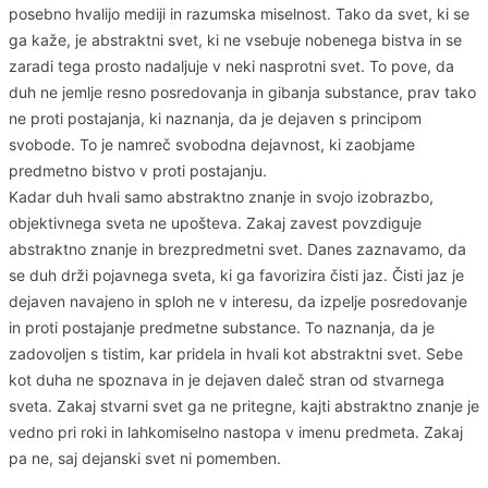
posebno hvalijo mediji in razumska miselnost. Tako da svet, ki se
ga kaže, je abstraktni svet, ki ne vsebuje nobenega bistva in se
zaradi tega prosto nadaljuje v neki nasprotni svet. To pove, da
duh ne jemlje resno posredovanja in gibanja substance, prav tako
ne proti postajanja, ki naznanja, da je dejaven s principom
svobode. To je namreč svobodna dejavnost, ki zaobjame
predmetno bistvo v proti postajanju.
Kadar duh hvali samo abstraktno znanje in svojo izobrazbo,
objektivnega sveta ne upošteva. Zakaj zavest povzdiguje
abstraktno znanje in brezpredmetni svet. Danes zaznavamo, da
se duh drži pojavnega sveta, ki ga favorizira čisti jaz. Čisti jaz je
dejaven navajeno in sploh ne v interesu, da izpelje posredovanje
in proti postajanje predmetne substance. To naznanja, da je
zadovoljen s tistim, kar pridela in hvali kot abstraktni svet. Sebe
kot duha ne spoznava in je dejaven daleč stran od stvarnega
sveta. Zakaj stvarni svet ga ne pritegne, kajti abstraktno znanje je
vedno pri roki in lahkomiselno nastopa v imenu predmeta. Zakaj
pa ne, saj dejanski svet ni pomemben.