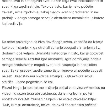
možen svet in kot pojavni svet. Razen tega hvali nedoločenost in
svet, ki ga zgolj zatrjuje. Tako da tisto, kar je neko početje
zavesti, nima izpolnitve, zakaj njegov svet ni predmeten in ne
prehaja v drugo samega sebe; je abstraktna mentaliteta, s katero
kaj uveljavlja.
Da sebe povzdigne na nivo dovršnega sveta, zadošča da izpelje
kako odmišljanje, ki ga utrdi ali zunanje obogati z znanjem ali z
dodanim doživetjem. Uveljavlja kategorije in tisto, kar je gotovost
samega sebe ali rezultat igre abstrakcij. Igra odmišljanja pridela
mnoge predstave in mogoč svet, tudi nasprotja in nedoločen
svet. Zakaj osebek izpelje samo tisto njegovo ali početje zavesti
na sebi. Predstav mu nikoli ne zmanjka, kajti aktivira svoja
stališča, učene poglede in še kaj.
Filozof Hegel je abstraktno mišljenje opisal v stavku: »V morilcu ne
videti nič razen tega abstraktnega, da je morilec, in po tej
enostavni kvaliteti zbrisati na njem vse ostalo človeško bitje«.
Duh, ki misli abstraktno, ne ve, da hvali enostransko početje