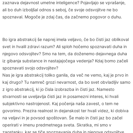
zaznava dejavnost umetne inteligence? Pojavljajo se vprašanje,
ali bo duh izboljšal odnos s seboj, če svoje odsvojitve ne bo
spoznaval. Mogoče je zdaj čas, da začnemo pogovor o duhu.
Bo igra abstrakcij še naprej imela veljavo, če bo čisti jaz oblikoval
svet in hvalil zdravi razum? Ali sploh hočemo spoznavati duha in
njegovo odsvojitev? Smo na tem, da doženemo dejavnega duha
iz gibanja substance in nastajajočega vedenja? Kdaj bomo začeli
spoznavati svojo odsvojitev?
Nas je igra abstrakcij toliko ganila, da več ne vemo, kaj je prvo in
kaj drugo? Tu namreč grozi nevarnost, da bo svet obvladljiv samo
z igro abstrakcij, ki jo čisla izobrazba in čisti jaz. Namesto
stvarnosti se uveljavlja čisti jaz in posamezni interes, ki hvali
subjektivno nastrojenost. Kaj počenja naša zavest, o tem ne
govorimo. Prezira realnost in dejanskost ter hvali videz, ki dobiva
na veljavi in je povsod spoštovan. Še malo in čisti jaz bo začel
operirati v imenu predmetnega sveta. Skratka, mi smo v
zaostanku, kar se tiče spoznavanja duha in njegove odsvojitve.