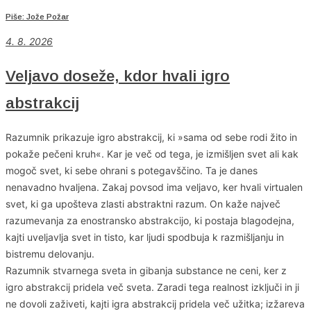
Piše: Jože Požar
4
. 8. 2026
Veljavo doseže, kdor hvali igro
abstrakcij
Razumnik prikazuje igro abstrakcij, ki »sama od sebe rodi žito in
pokaže pečeni kruh«. Kar je več od tega, je izmišljen svet ali kak
mogoč svet, ki sebe ohrani s potegavščino. Ta je danes
nenavadno hvaljena. Zakaj povsod ima veljavo, ker hvali virtualen
svet, ki ga upošteva zlasti abstraktni razum. On kaže največ
razumevanja za enostransko abstrakcijo, ki postaja blagodejna,
kajti uveljavlja svet in tisto, kar ljudi spodbuja k razmišljanju in
bistremu delovanju.
Razumnik stvarnega sveta in gibanja substance ne ceni, ker z
igro abstrakcij pridela več sveta. Zaradi tega realnost izključi in ji
ne dovoli zaživeti, kajti igra abstrakcij pridela več užitka; izžareva