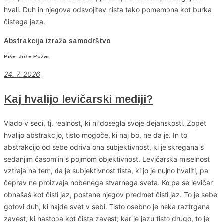
hvali. Duh in njegova odsvojitev nista tako pomembna kot burka
čistega jaza.
Abstrakcija izraža samodrštvo
Piše: Jože Požar
24. 7. 2026
Kaj hvalijo levičarski mediji?
Vlado v seci, tj. realnost, ki ni dosegla svoje dejanskosti. Zopet
hvalijo abstrakcijo, tisto mogoče, ki naj bo, ne da je. In to
abstrakcijo od sebe odriva ona subjektivnost, ki je skregana s
sedanjim časom in s pojmom objektivnost. Levičarska miselnost
vztraja na tem, da je subjektivnost tista, ki jo je nujno hvaliti, pa
čeprav ne proizvaja nobenega stvarnega sveta. Ko pa se levičar
obnašaš kot čisti jaz, postane njegov predmet čisti jaz. To je sebe
gotovi duh, ki najde svet v sebi. Tisto osebno je neka raztrgana
zavest, ki nastopa kot čista zavest; kar je jazu tisto drugo, to je