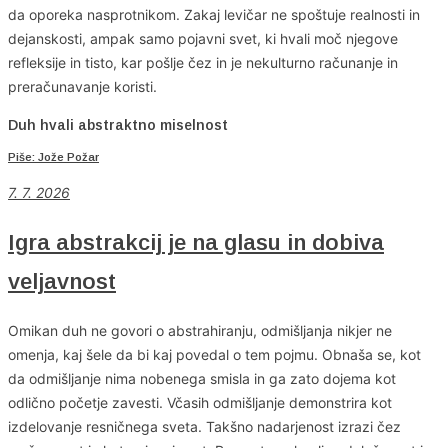
da oporeka nasprotnikom. Zakaj levičar ne spoštuje realnosti in
dejanskosti, ampak samo pojavni svet, ki hvali moč njegove
refleksije in tisto, kar pošlje čez in je nekulturno računanje in
preračunavanje koristi.
Duh hvali abstraktno miselnost
Piše: Jože Požar
7. 7. 2026
Igra abstrakcij je na glasu in dobiva
veljavnost
Omikan duh ne govori o abstrahiranju, odmišljanja nikjer ne
omenja, kaj šele da bi kaj povedal o tem pojmu. Obnaša se, kot
da odmišljanje nima nobenega smisla in ga zato dojema kot
odlično početje zavesti. Včasih odmišljanje demonstrira kot
izdelovanje resničnega sveta. Takšno nadarjenost izrazi čez