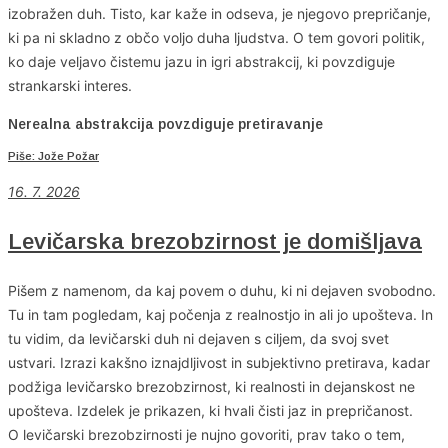
izobražen duh. Tisto, kar kaže in odseva, je njegovo prepričanje,
ki pa ni skladno z občo voljo duha ljudstva. O tem govori politik,
ko daje veljavo čistemu jazu in igri abstrakcij, ki povzdiguje
strankarski interes.
Nerealna abstrakcija povzdiguje pretiravanje
Piše: Jože Požar
16. 7. 2026
Levičarska brezobzirnost je domišljava
Pišem z namenom, da kaj povem o duhu, ki ni dejaven svobodno.
Tu in tam pogledam, kaj počenja z realnostjo in ali jo upošteva. In
tu vidim, da levičarski duh ni dejaven s ciljem, da svoj svet
ustvari. Izrazi kakšno iznajdljivost in subjektivno pretirava, kadar
podžiga levičarsko brezobzirnost, ki realnosti in dejanskost ne
upošteva. Izdelek je prikazen, ki hvali čisti jaz in prepričanost.
O levičarski brezobzirnosti je nujno govoriti, prav tako o tem,