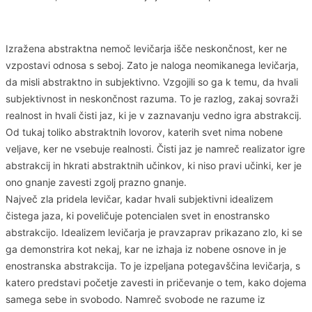
Izražena abstraktna nemoč levičarja išče neskončnost, ker ne
vzpostavi odnosa s seboj. Zato je naloga neomikanega levičarja,
da misli abstraktno in subjektivno. Vzgojili so ga k temu, da hvali
subjektivnost in neskončnost razuma. To je razlog, zakaj sovraži
realnost in hvali čisti jaz, ki je v zaznavanju vedno igra abstrakcij.
Od tukaj toliko abstraktnih lovorov, katerih svet nima nobene
veljave, ker ne vsebuje realnosti. Čisti jaz je namreč realizator igre
abstrakcij in hkrati abstraktnih učinkov, ki niso pravi učinki, ker je
ono gnanje zavesti zgolj prazno gnanje.
Največ zla pridela levičar, kadar hvali subjektivni idealizem
čistega jaza, ki poveličuje potencialen svet in enostransko
abstrakcijo. Idealizem levičarja je pravzaprav prikazano zlo, ki se
ga demonstrira kot nekaj, kar ne izhaja iz nobene osnove in je
enostranska abstrakcija. To je izpeljana potegavščina levičarja, s
katero predstavi početje zavesti in pričevanje o tem, kako dojema
samega sebe in svobodo. Namreč svobode ne razume iz