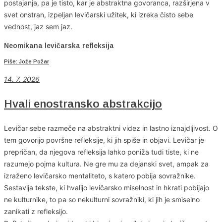
postajanja, pa je tisto, kar je abstraktna govoranca, razširjena v
svet onstran, izpeljan levičarski užitek, ki izreka čisto sebe
vednost, jaz sem jaz.
Neomikana levičarska refleksija
Piše: Jože Požar
14. 7. 2026
Hvali enostransko abstrakcijo
Levičar sebe razmeče na abstraktni videz in lastno iznajdljivost. O
tem govorijo površne refleksije, ki jih spiše in objavi. Levičar je
prepričan, da njegova refleksija lahko poniža tudi tiste, ki ne
razumejo pojma kultura. Ne gre mu za dejanski svet, ampak za
izraženo levičarsko mentaliteto, s katero pobija sovražnike.
Sestavlja tekste, ki hvalijo levičarsko miselnost in hkrati pobijajo
ne kulturnike, to pa so nekulturni sovražniki, ki jih je smiselno
zanikati z refleksijo.