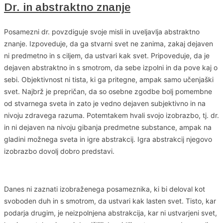
Dr. in abstraktno znanje
Posamezni dr. povzdiguje svoje misli in uveljavlja abstraktno
znanje. Izpoveduje, da ga stvarni svet ne zanima, zakaj dejaven
ni predmetno in s ciljem, da ustvari kak svet. Pripoveduje, da je
dejaven abstraktno in s smotrom, da sebe izpolni in da pove kaj o
sebi. Objektivnost ni tista, ki ga pritegne, ampak samo učenjaški
svet. Najbrž je prepričan, da so osebne zgodbe bolj pomembne
od stvarnega sveta in zato je vedno dejaven subjektivno in na
nivoju zdravega razuma. Potemtakem hvali svojo izobrazbo, tj. dr.
in ni dejaven na nivoju gibanja predmetne substance, ampak na
gladini možnega sveta in igre abstrakcij. Igra abstrakcij njegovo
izobrazbo dovolj dobro predstavi.
Danes ni zaznati izobraženega posameznika, ki bi deloval kot
svoboden duh in s smotrom, da ustvari kak lasten svet. Tisto, kar
podarja drugim, je neizpolnjena abstrakcija, kar ni ustvarjeni svet,