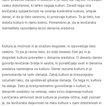
vsako določenost, ki lahko nagaja kulturi. Zaradi tega ona
levičarska subjektivnost ne omenja konkretne kulture, ampak
denar, ki da je tisto osnovno, ki proizvaja kulturo. To je tisto, kar
določa kulturo in njeno bistvo. Pomembno je, da je levičarska
mentaliteta razumljena skozi denarna sredstva.
Kultura je možnost in je izraženi dogodek, ki izpoveduje tisto
osebno. To pa je ravno tisto, ko dobi besedo čisti jaz in je
dogodek kulture preveden v denarna sredstva. O denarju danes
govorijo levičarski bratje in sestre, ki poveličujejo svet in denarna
sredstva namenjena za kulturo. Denar razume kulturo in jo
poenostavlja na vpliv denarja. Zakaj kulturo je brezpogojno
razumeti tako, da upoštevaš gibanje denarja. Če tega ni, kultura
ne deluje. Zato je brezpredmetno govoričenje o kulturi, ki
denarnih sredstev ne omenja, neko krivo dojemanje kulture.
Levičarska aktivnost okoli kulture je postala očitna, kajti zaznati
je, da levičarske dejavnosti ne mika kultura v njeni določenosti in