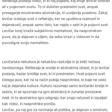
Refleksija podarja videz, ki bi naj pojasnil, kaj snuje levičar onstran
ali v pojavnem svetu. To ni določen predmetni svet, ampak
preseganje enostranske abstrakcije, ki uveljavlja posebno. Zakaj
levičar izdeluje svet z refleksijo, ker ne upošteva realnosti in
dejanskosti, ampak samo tisto, kar najde v sebi in je pojavni svet.
Levičar torej izraža subjektivno mentalnost, da nasprotnikom
pove, da je dejaven s ciljem, da sebe izrazi z videzom in da
povzdigne svojo mentaliteto.
Levičarska nekultura je nekakšno razkošje in je blišč nečesa
navideznega. Refleksija je orodje in abstraktna oblast, ki jo levičar
podarja, kadar izmišlja svet, ki ni predmeten. Hvali pojavni svet
čistega jaza, ker na ta način pobija nasprotnike, ki baje ne vedo
kaj je dejanska kultura. Kulturo razumejo samo levičarski bratje in
sestre, ki se spoznajo na igro abstrakcij in zunanje povezane
misli. In to abstraktno igro odigrajo, ker znajo računati in izpeljati
kak videz, ki nasprotnike poniža.
Levičar, pa naj gre za novinarja ali politika, je dejaven s smotrom,