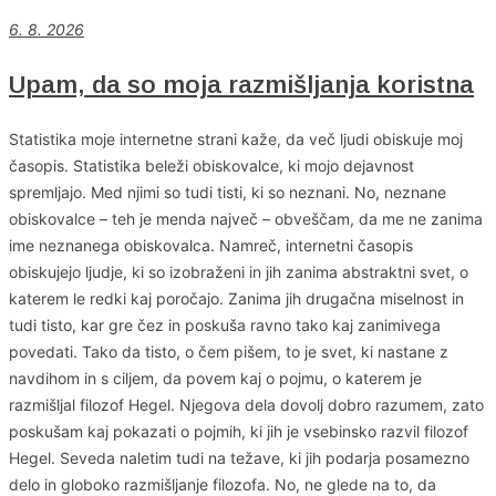
6
. 8. 2026
Upam, da so moja razmišljanja koristna
Statistika moje internetne strani kaže, da več ljudi obiskuje moj
časopis. Statistika beleži obiskovalce, ki mojo dejavnost
spremljajo. Med njimi so tudi tisti, ki so neznani. No, neznane
obiskovalce – teh je menda največ – obveščam, da me ne zanima
ime neznanega obiskovalca. Namreč, internetni časopis
obiskujejo ljudje, ki so izobraženi in jih zanima abstraktni svet, o
katerem le redki kaj poročajo. Zanima jih drugačna miselnost in
tudi tisto, kar gre čez in poskuša ravno tako kaj zanimivega
povedati. Tako da tisto, o čem pišem, to je svet, ki nastane z
navdihom in s ciljem, da povem kaj o pojmu, o katerem je
razmišljal filozof Hegel. Njegova dela dovolj dobro razumem, zato
poskušam kaj pokazati o pojmih, ki jih je vsebinsko razvil filozof
Hegel. Seveda naletim tudi na težave, ki jih podarja posamezno
delo in globoko razmišljanje filozofa. No, ne glede na to, da