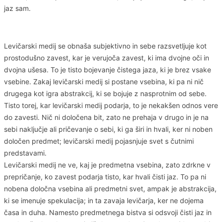
jaz sam.
Levičarski medij se obnaša subjektivno in sebe razsvetljuje kot
prostodušno zavest, kar je verujoča zavest, ki ima dvojne oči in
dvojna ušesa. To je tisto bojevanje čistega jaza, ki je brez vsake
vsebine. Zakaj levičarski medij si postane vsebina, ki pa ni nič
drugega kot igra abstrakcij, ki se bojuje z nasprotnim od sebe.
Tisto torej, kar levičarski medij podarja, to je nekakšen odnos vere
do zavesti. Nič ni določena bit, zato ne prehaja v drugo in je na
sebi naključje ali pričevanje o sebi, ki ga širi in hvali, ker ni noben
določen predmet; levičarski medij pojasnjuje svet s čutnimi
predstavami.
Levičarski medij ne ve, kaj je predmetna vsebina, zato zdrkne v
prepričanje, ko zavest podarja tisto, kar hvali čisti jaz. To pa ni
nobena določna vsebina ali predmetni svet, ampak je abstrakcija,
ki se imenuje spekulacija; in ta zavaja levičarja, ker ne dojema
časa in duha. Namesto predmetnega bistva si odsvoji čisti jaz in