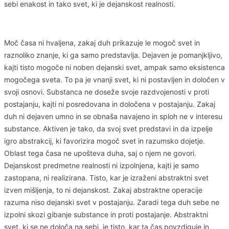
sebi enakost in tako svet, ki je dejanskost realnosti.
Moč časa ni hvaljena, zakaj duh prikazuje le mogoč svet in
raznoliko znanje, ki ga samo predstavlja. Dejaven je pomanjkljivo,
kajti tisto mogoče ni noben dejanski svet, ampak samo eksistenca
mogočega sveta. To pa je vnanji svet, ki ni postavljen in določen v
svoji osnovi. Substanca ne doseže svoje razdvojenosti v proti
postajanju, kajti ni posredovana in določena v postajanju. Zakaj
duh ni dejaven umno in se obnaša navajeno in sploh ne v interesu
substance. Aktiven je tako, da svoj svet predstavi in da izpelje
igro abstrakcij, ki favorizira mogoč svet in razumsko dojetje.
Oblast tega časa ne upošteva duha, saj o njem ne govori.
Dejanskost predmetne realnosti ni izpolnjena, kajti je samo
zastopana, ni realizirana. Tisto, kar je izraženi abstraktni svet
izven mišljenja, to ni dejanskost. Zakaj abstraktne operacije
razuma niso dejanski svet v postajanju. Zaradi tega duh sebe ne
izpolni skozi gibanje substance in proti postajanje. Abstraktni
svet, ki se ne določa na sebi, je tisto, kar ta čas povzdiguje in