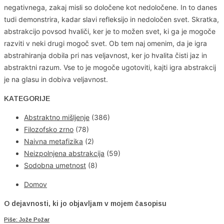
negativnega, zakaj misli so določene kot nedoločene. In to danes
tudi demonstrira, kadar slavi refleksijo in nedoločen svet. Skratka,
abstrakcijo povsod hvaliči, ker je to možen svet, ki ga je mogoče
razviti v neki drugi mogoč svet. Ob tem naj omenim, da je igra
abstrahiranja dobila pri nas veljavnost, ker jo hvalita čisti jaz in
abstraktni razum. Vse to je mogoče ugotoviti, kajti igra abstrakcij
je na glasu in dobiva veljavnost.
KATEGORIJE
Abstraktno mišljenje
(386)
Filozofsko zrno
(78)
Naivna metafizika
(2)
Neizpolnjena abstrakcija
(59)
Sodobna umetnost
(8)
Domov
O dejavnosti, ki jo objavljam v mojem časopisu
Piše: Jože Požar