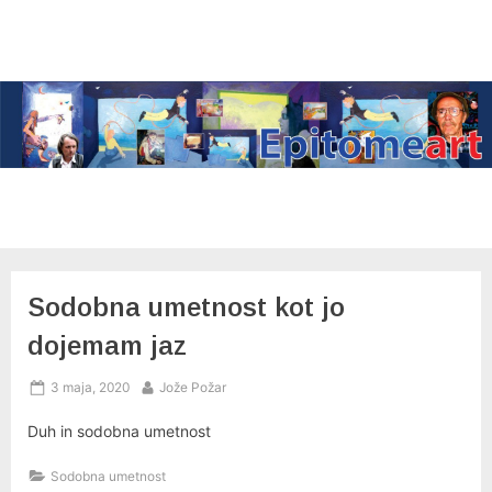
Skip
to
content
Sodobna umetnost kot jo
dojemam jaz
Posted
By
3 maja, 2020
Jože Požar
on
Duh in sodobna umetnost
Sodobna umetnost