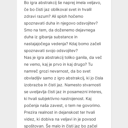
Bo igra abstrakcij še naprej imela veljavo,
če bo čisti jaz oblikoval svet in hvalil
zdravi razum? Ali sploh hočemo
spoznavati duha in njegovo odsvojitev?
Smo na tem, da doženemo dejavnega
duha iz gibanja substance in
nastajajočega vedenja? Kdaj bomo začeli
spoznavati svojo odsvojitev?
Nas je igra abstrakcij toliko ganila, da več
ne vemo, kaj je prvo in kaj drugo? Tu
namreč grozi nevarnost, da bo svet
obvladljiv samo z igro abstrakcij, ki jo čisla
izobrazba in čisti jaz. Namesto stvarnosti
se uveljavlja čisti jaz in posamezni interes,
ki hvali subjektivno nastrojenost. Kaj
počenja naša zavest, o tem ne govorimo.
Prezira realnost in dejanskost ter hvali
videz, ki dobiva na veljavi in je povsod
spoštovan. Še malo in čisti jaz bo začel