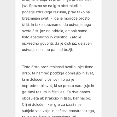
jaz. Spozna se na igro abstrakcij in
početje zdravega razuma, prav tako na
brezmejen svet, ki ga je mogoče prosto
širiti. In tako spoznamo, da ustvarjenega
sveta čisti jaz ne pridela, ampak samo
tisto abstraktno in koristno. Zato je
ničvredno govoriti, da je čisti jaz dejaven
ustvarjalno in po pameti božji.
Tisto čisto brez realnosti hvali subjektivno
držo, ta namreč podžiga domišljijo in svet,
ki ni določen v osnovi. To pa je
nepredmetni svet, ki se prosto nadaljuje in
ga slavi razum in čisti jaz. Ta dva danes
obožujeta abstrakcijo in tisto, kar naj bo.
Cilj ni določen, ker gre za izražanje
subjektivne volje in nečesa enostranskega,
to je tisto čisto in neomejeno. Ni