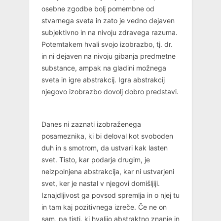
osebne zgodbe bolj pomembne od
stvarnega sveta in zato je vedno dejaven
subjektivno in na nivoju zdravega razuma.
Potemtakem hvali svojo izobrazbo, tj. dr.
in ni dejaven na nivoju gibanja predmetne
substance, ampak na gladini možnega
sveta in igre abstrakcij. Igra abstrakcij
njegovo izobrazbo dovolj dobro predstavi.
Danes ni zaznati izobraženega
posameznika, ki bi deloval kot svoboden
duh in s smotrom, da ustvari kak lasten
svet. Tisto, kar podarja drugim, je
neizpolnjena abstrakcija, kar ni ustvarjeni
svet, ker je nastal v njegovi domišljiji.
Iznajdljivost ga povsod spremlja in o njej tu
in tam kaj pozitivnega izreče. Če ne on
sam, pa tisti, ki hvalijo abstraktno znanje in