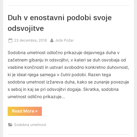
Duh v enostavni podobi svoje
odsvojitve
Posted
By
23 decembra, 2018
Jože Požar
on
Sodobna umetnost odločno prikazuje dejavnega duha v
začetnem gibanju in odsvojitvi, v kateri se duh osvobaja od
vsebine končnosti in ustvari svobodno konkretno duhovnost,
ki je ideal njega samega v čutni podobi. Razen tega
sodobna umetnost izžareva duha, kako se zunanje povezuje
s seboj in kaj se pri odsvojitvi dogaja. Skratka, sodobna
umetnost odlično prikazuje…
“Duh
Read More
»
v
enostavni
podobi
Sodobna umetnost
svoje
odsvojitve”