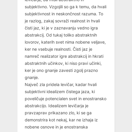
subjektivno. Vzgojili so ga k temu, da hvali
subjektivnost in neskončnost razuma. To
je razlog, zakaj sovraži realnost in hvali
čisti jaz, ki je v zaznavanju vedno igra
abstrakcij. Od tukaj toliko abstraktnih
lovorov, katerih svet nima nobene veljave,
ker ne vsebuje realnosti. Čisti jaz je
namreč realizator igre abstrakcij in hkrati
abstraktnih učinkov, ki niso pravi učinki,
ker je ono gnanje zavesti zgolj prazno
gnanje.
Največ zla pridela levičar, kadar hvali
subjektivni idealizem čistega jaza, ki
poveličuje potencialen svet in enostransko
abstrakcijo. Idealizem levičarja je
pravzaprav prikazano zlo, ki se ga
demonstrira kot nekaj, kar ne izhaja iz
nobene osnove in je enostranska