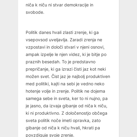
niča k niču ni stvar demokracije in
svobode.
Politik danes hvali zlasti zrenje, ki ga
vsepovsod uveljavlja. Zaradi zrenja ne
vzpostavi in določi stvari v njeni osnovi,
ampak izpelje le njen videz, ki je bitje po
praznih besedah. To je predstavno
prepričanje, ki ga izrazi čisti jaz kot neki
možen svet. Čist jaz je najbolj produktiven
med politiki, kajti na sebi je vedno neko
hotenje volje in zrenje. Politik ne dojema
samega sebe in sveta, ker to ni nujno, pa
je jasno, da izvaja gibanje od niča k niču,
ki ni produktivno. Z določenostjo občega
sveta politik noče imeti opravka, zato
gibanje od niča k niču hvali, hkrati pa
povzdiguje svoje zrenje.