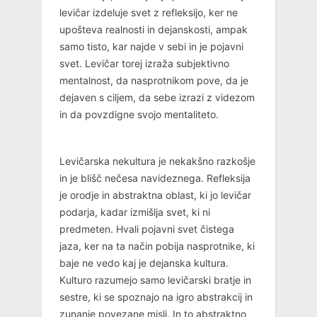
levičar izdeluje svet z refleksijo, ker ne
upošteva realnosti in dejanskosti, ampak
samo tisto, kar najde v sebi in je pojavni
svet. Levičar torej izraža subjektivno
mentalnost, da nasprotnikom pove, da je
dejaven s ciljem, da sebe izrazi z videzom
in da povzdigne svojo mentaliteto.
Levičarska nekultura je nekakšno razkošje
in je blišč nečesa navideznega. Refleksija
je orodje in abstraktna oblast, ki jo levičar
podarja, kadar izmišlja svet, ki ni
predmeten. Hvali pojavni svet čistega
jaza, ker na ta način pobija nasprotnike, ki
baje ne vedo kaj je dejanska kultura.
Kulturo razumejo samo levičarski bratje in
sestre, ki se spoznajo na igro abstrakcij in
zunanje povezane misli. In to abstraktno