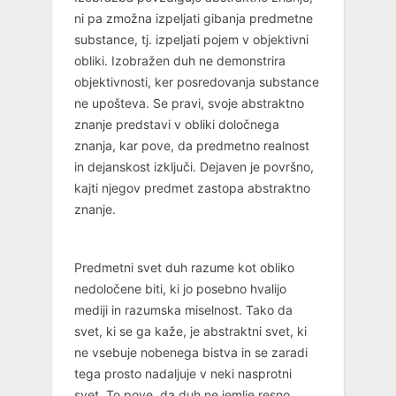
ni pa zmožna izpeljati gibanja predmetne
substance, tj. izpeljati pojem v objektivni
obliki. Izobražen duh ne demonstrira
objektivnosti, ker posredovanja substance
ne upošteva. Se pravi, svoje abstraktno
znanje predstavi v obliki določnega
znanja, kar pove, da predmetno realnost
in dejanskost izključi. Dejaven je površno,
kajti njegov predmet zastopa abstraktno
znanje.
Predmetni svet duh razume kot obliko
nedoločene biti, ki jo posebno hvalijo
mediji in razumska miselnost. Tako da
svet, ki se ga kaže, je abstraktni svet, ki
ne vsebuje nobenega bistva in se zaradi
tega prosto nadaljuje v neki nasprotni
svet. To pove, da duh ne jemlje resno