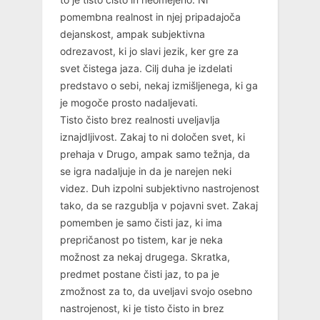
pomembna realnost in njej pripadajoča
dejanskost, ampak subjektivna
odrezavost, ki jo slavi jezik, ker gre za
svet čistega jaza. Cilj duha je izdelati
predstavo o sebi, nekaj izmišljenega, ki ga
je mogoče prosto nadaljevati.
Tisto čisto brez realnosti uveljavlja
iznajdljivost. Zakaj to ni določen svet, ki
prehaja v Drugo, ampak samo težnja, da
se igra nadaljuje in da je narejen neki
videz. Duh izpolni subjektivno nastrojenost
tako, da se razgublja v pojavni svet. Zakaj
pomemben je samo čisti jaz, ki ima
prepričanost po tistem, kar je neka
možnost za nekaj drugega. Skratka,
predmet postane čisti jaz, to pa je
zmožnost za to, da uveljavi svojo osebno
nastrojenost, ki je tisto čisto in brez