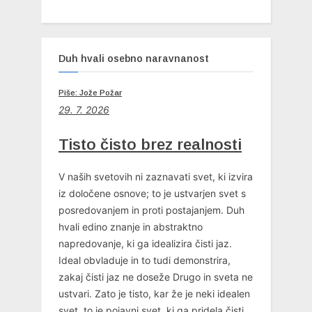
Duh hvali osebno naravnanost
Piše: Jože Požar
29. 7. 2026
Tisto čisto brez realnosti
V naših svetovih ni zaznavati svet, ki izvira
iz določene osnove; to je ustvarjen svet s
posredovanjem in proti postajanjem. Duh
hvali edino znanje in abstraktno
napredovanje, ki ga idealizira čisti jaz.
Ideal obvladuje in to tudi demonstrira,
zakaj čisti jaz ne doseže Drugo in sveta ne
ustvari. Zato je tisto, kar že je neki idealen
svet, to je pojavni svet, ki ga pridela čisti