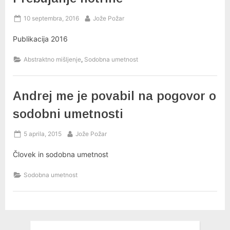
Posted
By
10 septembra, 2016
Jože Požar
on
Publikacija 2016
,
Abstraktno mišljenje
Sodobna umetnost
Andrej me je povabil na pogovor o
sodobni umetnosti
Posted
By
5 aprila, 2015
Jože Požar
on
Človek in sodobna umetnost
Sodobna umetnost