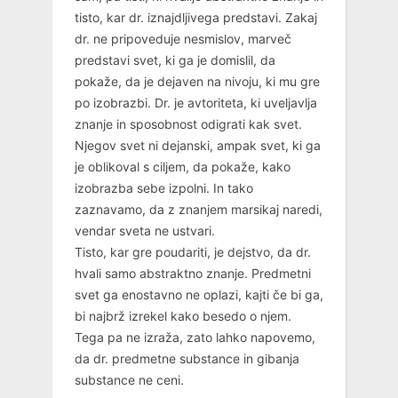
tisto, kar dr. iznajdljivega predstavi. Zakaj
dr. ne pripoveduje nesmislov, marveč
predstavi svet, ki ga je domislil, da
pokaže, da je dejaven na nivoju, ki mu gre
po izobrazbi. Dr. je avtoriteta, ki uveljavlja
znanje in sposobnost odigrati kak svet.
Njegov svet ni dejanski, ampak svet, ki ga
je oblikoval s ciljem, da pokaže, kako
izobrazba sebe izpolni. In tako
zaznavamo, da z znanjem marsikaj naredi,
vendar sveta ne ustvari.
Tisto, kar gre poudariti, je dejstvo, da dr.
hvali samo abstraktno znanje. Predmetni
svet ga enostavno ne oplazi, kajti če bi ga,
bi najbrž izrekel kako besedo o njem.
Tega pa ne izraža, zato lahko napovemo,
da dr. predmetne substance in gibanja
substance ne ceni.