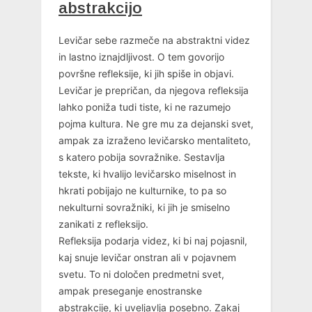
abstrakcijo
Levičar sebe razmeče na abstraktni videz
in lastno iznajdljivost. O tem govorijo
površne refleksije, ki jih spiše in objavi.
Levičar je prepričan, da njegova refleksija
lahko poniža tudi tiste, ki ne razumejo
pojma kultura. Ne gre mu za dejanski svet,
ampak za izraženo levičarsko mentaliteto,
s katero pobija sovražnike. Sestavlja
tekste, ki hvalijo levičarsko miselnost in
hkrati pobijajo ne kulturnike, to pa so
nekulturni sovražniki, ki jih je smiselno
zanikati z refleksijo.
Refleksija podarja videz, ki bi naj pojasnil,
kaj snuje levičar onstran ali v pojavnem
svetu. To ni določen predmetni svet,
ampak preseganje enostranske
abstrakcije, ki uveljavlja posebno. Zakaj