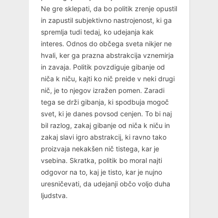
Ne gre sklepati, da bo politik zrenje opustil
in zapustil subjektivno nastrojenost, ki ga
spremlja tudi tedaj, ko udejanja kak
interes. Odnos do občega sveta nikjer ne
hvali, ker ga prazna abstrakcija vznemirja
in zavaja. Politik povzdiguje gibanje od
niča k niču, kajti ko nič preide v neki drugi
nič, je to njegov izražen pomen. Zaradi
tega se drži gibanja, ki spodbuja mogoč
svet, ki je danes povsod cenjen. To bi naj
bil razlog, zakaj gibanje od niča k niču in
zakaj slavi igro abstrakcij, ki ravno tako
proizvaja nekakšen nič tistega, kar je
vsebina. Skratka, politik bo moral najti
odgovor na to, kaj je tisto, kar je nujno
uresničevati, da udejanji občo voljo duha
ljudstva.