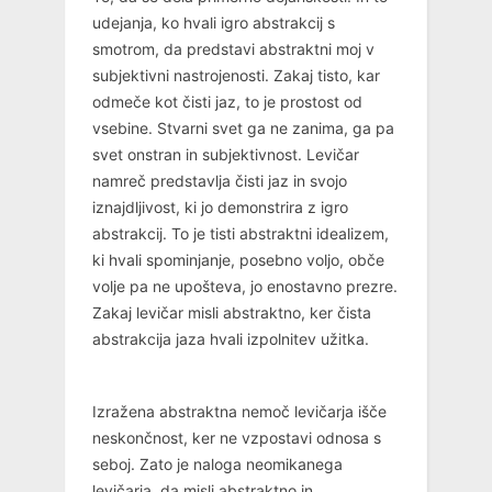
udejanja, ko hvali igro abstrakcij s
smotrom, da predstavi abstraktni moj v
subjektivni nastrojenosti. Zakaj tisto, kar
odmeče kot čisti jaz, to je prostost od
vsebine. Stvarni svet ga ne zanima, ga pa
svet onstran in subjektivnost. Levičar
namreč predstavlja čisti jaz in svojo
iznajdljivost, ki jo demonstrira z igro
abstrakcij. To je tisti abstraktni idealizem,
ki hvali spominjanje, posebno voljo, obče
volje pa ne upošteva, jo enostavno prezre.
Zakaj levičar misli abstraktno, ker čista
abstrakcija jaza hvali izpolnitev užitka.
Izražena abstraktna nemoč levičarja išče
neskončnost, ker ne vzpostavi odnosa s
seboj. Zato je naloga neomikanega
levičarja, da misli abstraktno in