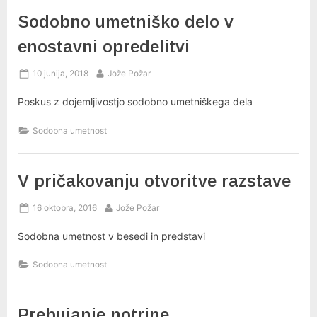
Sodobno umetniško delo v
enostavni opredelitvi
Posted
By
10 junija, 2018
Jože Požar
on
Poskus z dojemljivostjo sodobno umetniškega dela
Sodobna umetnost
V pričakovanju otvoritve razstave
Posted
By
16 oktobra, 2016
Jože Požar
on
Sodobna umetnost v besedi in predstavi
Sodobna umetnost
Prebujanje notrine