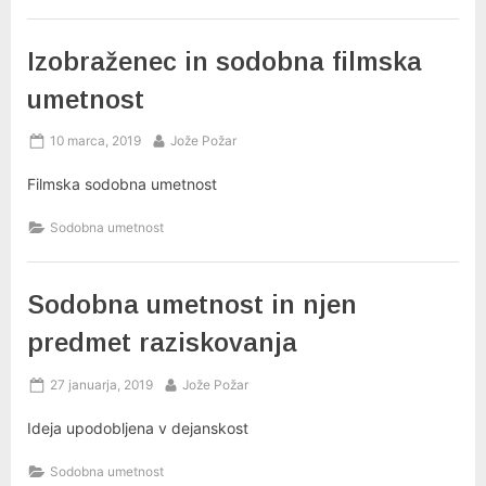
Izobraženec in sodobna filmska
umetnost
Posted
By
10 marca, 2019
Jože Požar
on
Filmska sodobna umetnost
Sodobna umetnost
Sodobna umetnost in njen
predmet raziskovanja
Posted
By
27 januarja, 2019
Jože Požar
on
Ideja upodobljena v dejanskost
Sodobna umetnost