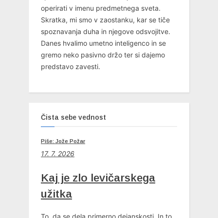
operirati v imenu predmetnega sveta.
Skratka, mi smo v zaostanku, kar se tiče
spoznavanja duha in njegove odsvojitve.
Danes hvalimo umetno inteligenco in se
gremo neko pasivno držo ter si dajemo
predstavo zavesti.
Čista sebe vednost
Piše: Jože Požar
17. 7. 2026
Kaj je zlo levičarskega
užitka
To, da se dela primerno dejanskosti. In to