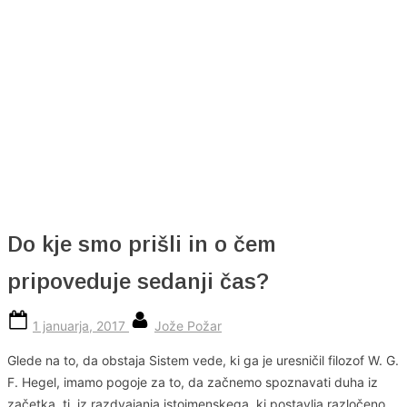
Skip
to
content
Do kje smo prišli in o čem
pripoveduje sedanji čas?
Posted
By
1 januarja, 2017
Jože Požar
on
Glede na to, da obstaja Sistem vede, ki ga je uresničil filozof W. G.
F. Hegel, imamo pogoje za to, da začnemo spoznavati duha iz
začetka, tj. iz razdvajanja istoimenskega, ki postavlja razločeno