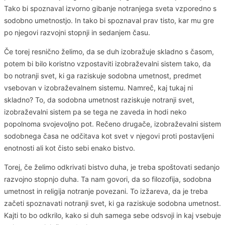
Tako bi spoznaval izvorno gibanje notranjega sveta vzporedno s
sodobno umetnostjo. In tako bi spoznaval prav tisto, kar mu gre
po njegovi razvojni stopnji in sedanjem času.
Če torej resnično želimo, da se duh izobražuje skladno s časom,
potem bi bilo koristno vzpostaviti izobraževalni sistem tako, da
bo notranji svet, ki ga raziskuje sodobna umetnost, predmet
vsebovan v izobraževalnem sistemu. Namreč, kaj tukaj ni
skladno? To, da sodobna umetnost raziskuje notranji svet,
izobraževalni sistem pa se tega ne zaveda in hodi neko
popolnoma svojevoljno pot. Rečeno drugače, izobraževalni sistem
sodobnega časa ne odčitava kot svet v njegovi proti postavljeni
enotnosti ali kot čisto sebi enako bistvo.
Torej, če želimo odkrivati bistvo duha, je treba spoštovati sedanjo
razvojno stopnjo duha. Ta nam govori, da so filozofija, sodobna
umetnost in religija notranje povezani. To izžareva, da je treba
začeti spoznavati notranji svet, ki ga raziskuje sodobna umetnost.
Kajti to bo odkrilo, kako si duh samega sebe odsvoji in kaj vsebuje