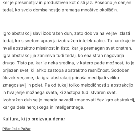
ker je presenetljiv in produktiven kot čisti jaz. Posebno je cenjen
tedaj, ko svojo domiselnostjo premaga mnoštvo okoliščin.
Igro abstrakcij slavi izobražen duh, zato dobiva na veljavi zlasti
tedaj, ko s svetom upravlja izobražen intelektualec. Ta narekuje in
hvali abstraktno miselnost in tisto, kar je premagan svet onstran.
Igra abstrakcij je zanimiva tudi tedaj, ko ena stran nagovarja
drugo. Tisto pa, kar je neka sredina, v katero pade možnost, to je
prijazen svet, ki lahko zastopa abstraktno resničnost. Sodoben
človek verjame, da igra abstrakcij prinaša med ljudi veliko
zmagoslavij in polet. Pa od tukaj toliko melodičnosti z abstrakcijo
in hvaljenje možnega sveta, ki zastopa tudi stvaren svet.
Izobražen duh se je menda navadil zmagovati čez igro abstrakcij,
kar ga dela herojskega in inteligentnega.
Kultura, ki jo proizvaja denar
Piše: Jože Požar