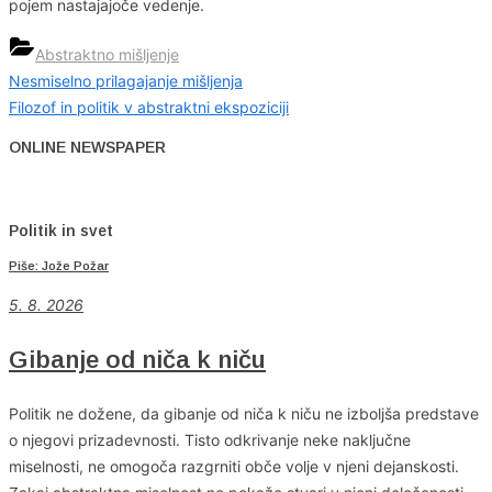
pojem nastajajoče vedenje.
Abstraktno mišljenje
Previous
Nesmiselno prilagajanje mišljenja
Navigacija
Post:
Next
Filozof in politik v abstraktni ekspoziciji
prispevka
Post:
ONLINE NEWSPAPER
Politik in svet
Piše: Jože Požar
5. 8. 2026
Gibanje od niča k niču
Politik ne dožene, da gibanje od niča k niču ne izboljša predstave
o njegovi prizadevnosti. Tisto odkrivanje neke naključne
miselnosti, ne omogoča razgrniti obče volje v njeni dejanskosti.