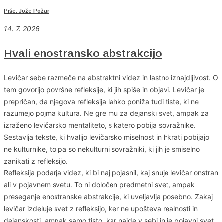
Piše: Jože Požar
14. 7. 2026
Hvali enostransko abstrakcijo
Levičar sebe razmeče na abstraktni videz in lastno iznajdljivost. O
tem govorijo površne refleksije, ki jih spiše in objavi. Levičar je
prepričan, da njegova refleksija lahko poniža tudi tiste, ki ne
razumejo pojma kultura. Ne gre mu za dejanski svet, ampak za
izraženo levičarsko mentaliteto, s katero pobija sovražnike.
Sestavlja tekste, ki hvalijo levičarsko miselnost in hkrati pobijajo
ne kulturnike, to pa so nekulturni sovražniki, ki jih je smiselno
zanikati z refleksijo.
Refleksija podarja videz, ki bi naj pojasnil, kaj snuje levičar onstran
ali v pojavnem svetu. To ni določen predmetni svet, ampak
preseganje enostranske abstrakcije, ki uveljavlja posebno. Zakaj
levičar izdeluje svet z refleksijo, ker ne upošteva realnosti in
dejanskosti, ampak samo tisto, kar najde v sebi in je pojavni svet.