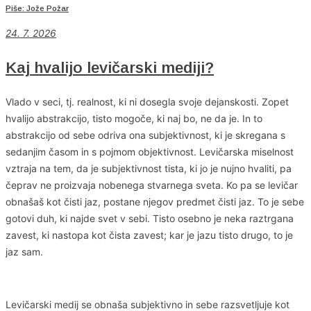
Piše: Jože Požar
24. 7. 2026
Kaj hvalijo levičarski mediji?
Vlado v seci, tj. realnost, ki ni dosegla svoje dejanskosti. Zopet
hvalijo abstrakcijo, tisto mogoče, ki naj bo, ne da je. In to
abstrakcijo od sebe odriva ona subjektivnost, ki je skregana s
sedanjim časom in s pojmom objektivnost. Levičarska miselnost
vztraja na tem, da je subjektivnost tista, ki jo je nujno hvaliti, pa
čeprav ne proizvaja nobenega stvarnega sveta. Ko pa se levičar
obnašaš kot čisti jaz, postane njegov predmet čisti jaz. To je sebe
gotovi duh, ki najde svet v sebi. Tisto osebno je neka raztrgana
zavest, ki nastopa kot čista zavest; kar je jazu tisto drugo, to je
jaz sam.
Levičarski medij se obnaša subjektivno in sebe razsvetljuje kot