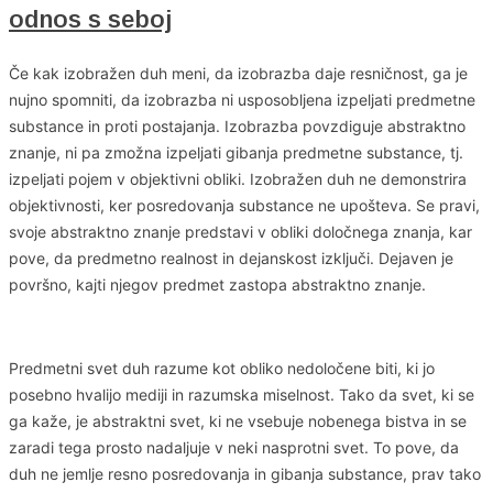
odnos s seboj
Če kak izobražen duh meni, da izobrazba daje resničnost, ga je
nujno spomniti, da izobrazba ni usposobljena izpeljati predmetne
substance in proti postajanja. Izobrazba povzdiguje abstraktno
znanje, ni pa zmožna izpeljati gibanja predmetne substance, tj.
izpeljati pojem v objektivni obliki. Izobražen duh ne demonstrira
objektivnosti, ker posredovanja substance ne upošteva. Se pravi,
svoje abstraktno znanje predstavi v obliki določnega znanja, kar
pove, da predmetno realnost in dejanskost izključi. Dejaven je
površno, kajti njegov predmet zastopa abstraktno znanje.
Predmetni svet duh razume kot obliko nedoločene biti, ki jo
posebno hvalijo mediji in razumska miselnost. Tako da svet, ki se
ga kaže, je abstraktni svet, ki ne vsebuje nobenega bistva in se
zaradi tega prosto nadaljuje v neki nasprotni svet. To pove, da
duh ne jemlje resno posredovanja in gibanja substance, prav tako