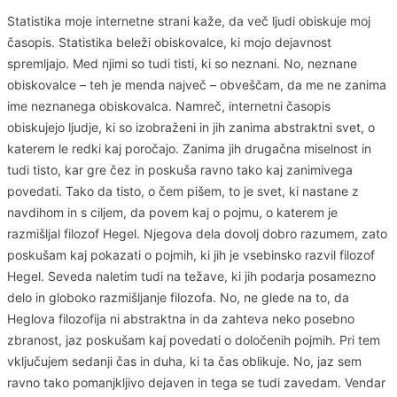
Statistika moje internetne strani kaže, da več ljudi obiskuje moj
časopis. Statistika beleži obiskovalce, ki mojo dejavnost
spremljajo. Med njimi so tudi tisti, ki so neznani. No, neznane
obiskovalce – teh je menda največ – obveščam, da me ne zanima
ime neznanega obiskovalca. Namreč, internetni časopis
obiskujejo ljudje, ki so izobraženi in jih zanima abstraktni svet, o
katerem le redki kaj poročajo. Zanima jih drugačna miselnost in
tudi tisto, kar gre čez in poskuša ravno tako kaj zanimivega
povedati. Tako da tisto, o čem pišem, to je svet, ki nastane z
navdihom in s ciljem, da povem kaj o pojmu, o katerem je
razmišljal filozof Hegel. Njegova dela dovolj dobro razumem, zato
poskušam kaj pokazati o pojmih, ki jih je vsebinsko razvil filozof
Hegel. Seveda naletim tudi na težave, ki jih podarja posamezno
delo in globoko razmišljanje filozofa. No, ne glede na to, da
Heglova filozofija ni abstraktna in da zahteva neko posebno
zbranost, jaz poskušam kaj povedati o določenih pojmih. Pri tem
vključujem sedanji čas in duha, ki ta čas oblikuje. No, jaz sem
ravno tako pomanjkljivo dejaven in tega se tudi zavedam. Vendar