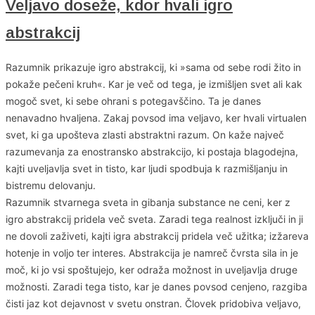
Veljavo doseže, kdor hvali igro
abstrakcij
Razumnik prikazuje igro abstrakcij, ki »sama od sebe rodi žito in
pokaže pečeni kruh«. Kar je več od tega, je izmišljen svet ali kak
mogoč svet, ki sebe ohrani s potegavščino. Ta je danes
nenavadno hvaljena. Zakaj povsod ima veljavo, ker hvali virtualen
svet, ki ga upošteva zlasti abstraktni razum. On kaže največ
razumevanja za enostransko abstrakcijo, ki postaja blagodejna,
kajti uveljavlja svet in tisto, kar ljudi spodbuja k razmišljanju in
bistremu delovanju.
Razumnik stvarnega sveta in gibanja substance ne ceni, ker z
igro abstrakcij pridela več sveta. Zaradi tega realnost izključi in ji
ne dovoli zaživeti, kajti igra abstrakcij pridela več užitka; izžareva
hotenje in voljo ter interes. Abstrakcija je namreč čvrsta sila in je
moč, ki jo vsi spoštujejo, ker odraža možnost in uveljavlja druge
možnosti. Zaradi tega tisto, kar je danes povsod cenjeno, razgiba
čisti jaz kot dejavnost v svetu onstran. Človek pridobiva veljavo,