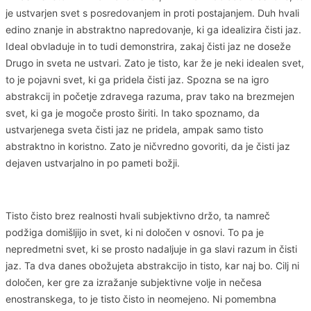
je ustvarjen svet s posredovanjem in proti postajanjem. Duh hvali
edino znanje in abstraktno napredovanje, ki ga idealizira čisti jaz.
Ideal obvladuje in to tudi demonstrira, zakaj čisti jaz ne doseže
Drugo in sveta ne ustvari. Zato je tisto, kar že je neki idealen svet,
to je pojavni svet, ki ga pridela čisti jaz. Spozna se na igro
abstrakcij in početje zdravega razuma, prav tako na brezmejen
svet, ki ga je mogoče prosto širiti. In tako spoznamo, da
ustvarjenega sveta čisti jaz ne pridela, ampak samo tisto
abstraktno in koristno. Zato je ničvredno govoriti, da je čisti jaz
dejaven ustvarjalno in po pameti božji.
Tisto čisto brez realnosti hvali subjektivno držo, ta namreč
podžiga domišljijo in svet, ki ni določen v osnovi. To pa je
nepredmetni svet, ki se prosto nadaljuje in ga slavi razum in čisti
jaz. Ta dva danes obožujeta abstrakcijo in tisto, kar naj bo. Cilj ni
določen, ker gre za izražanje subjektivne volje in nečesa
enostranskega, to je tisto čisto in neomejeno. Ni pomembna