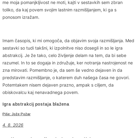
me moja pomanjkljivost ne moti, kajti v sestavkih sem zbran
toliko, da kaj povem svojim lastnim razmišljanjem, ki ga s
ponosom izražam.
Imam časopis, ki mi omogoča, da objavim svoja razmišljanja. Med
sestavki so tudi takšni, ki izpolnitve niso dosegli in so le igra
abstrakcij. Je že tako, celo življenje delam na tem, da bi sebe
razumel. In to se dogaja in združuje, ker notranja nastrojenost ne
zna mirovati. Pomembno je, da sem še vedno dejaven in da
predstavim razmišljanje, o katerem duh našega časa ne govori.
Potemtakem nisem dejaven prazno, ampak s ciljem, da
obiskovalcu kaj nenavadnega povem.
Igra abstrakcij postaja blažena
Piše: Jože Požar
4
. 8. 2026