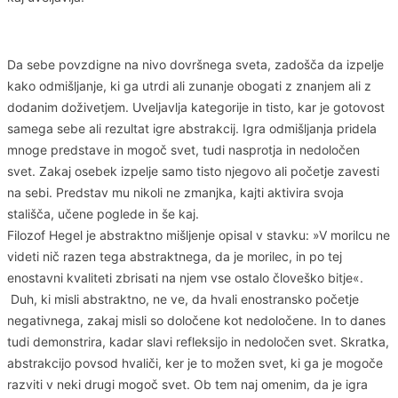
Da sebe povzdigne na nivo dovršnega sveta, zadošča da izpelje
kako odmišljanje, ki ga utrdi ali zunanje obogati z znanjem ali z
dodanim doživetjem. Uveljavlja kategorije in tisto, kar je gotovost
samega sebe ali rezultat igre abstrakcij. Igra odmišljanja pridela
mnoge predstave in mogoč svet, tudi nasprotja in nedoločen
svet. Zakaj osebek izpelje samo tisto njegovo ali početje zavesti
na sebi. Predstav mu nikoli ne zmanjka, kajti aktivira svoja
stališča, učene poglede in še kaj.
Filozof Hegel je abstraktno mišljenje opisal v stavku: »V morilcu ne
videti nič razen tega abstraktnega, da je morilec, in po tej
enostavni kvaliteti zbrisati na njem vse ostalo človeško bitje«.
Duh, ki misli abstraktno, ne ve, da hvali enostransko početje
negativnega, zakaj misli so določene kot nedoločene. In to danes
tudi demonstrira, kadar slavi refleksijo in nedoločen svet. Skratka,
abstrakcijo povsod hvaliči, ker je to možen svet, ki ga je mogoče
razviti v neki drugi mogoč svet. Ob tem naj omenim, da je igra