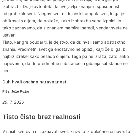
izobrazbi. Dr. je avtoriteta, ki uveljavlja znanje in sposobnost
odigrati kak svet. Njegov svet ni dejanski, ampak svet, ki ga je
oblikoval s ciljem, da pokaže, kako izobrazba sebe izpolni. In
tako zaznavamo, da z znanjem marsikaj naredi, vendar sveta ne
ustvari.
Tisto, kar gre poudariti, je dejstvo, da dr. hvali samo abstraktno
znanje. Predmetni svet ga enostavno ne oplazi, kajti če bi ga, bi
najbrž izrekel kako besedo o njem. Tega pa ne izraža, zato lahko
napovemo, da dr. predmetne substance in gibanja substance ne
ceni.
Duh hvali osebno naravnanost
Piše: Jože Požar
29. 7. 2026
Tisto čisto brez realnosti
V naših svetovih ni zaznavati svet, ki izvira iz določene osnove; to