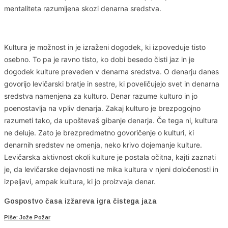
mentaliteta razumljena skozi denarna sredstva.
Kultura je možnost in je izraženi dogodek, ki izpoveduje tisto
osebno. To pa je ravno tisto, ko dobi besedo čisti jaz in je
dogodek kulture preveden v denarna sredstva. O denarju danes
govorijo levičarski bratje in sestre, ki poveličujejo svet in denarna
sredstva namenjena za kulturo. Denar razume kulturo in jo
poenostavlja na vpliv denarja. Zakaj kulturo je brezpogojno
razumeti tako, da upoštevaš gibanje denarja. Če tega ni, kultura
ne deluje. Zato je brezpredmetno govoričenje o kulturi, ki
denarnih sredstev ne omenja, neko krivo dojemanje kulture.
Levičarska aktivnost okoli kulture je postala očitna, kajti zaznati
je, da levičarske dejavnosti ne mika kultura v njeni določenosti in
izpeljavi, ampak kultura, ki jo proizvaja denar.
Gospostvo časa izžareva igra čistega jaza
Piše: Jože Požar