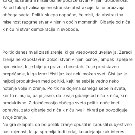
Zakaj abstraktna miselnost ne pokaže stvari v njeni določenosti.
Pa od tukaj hvalisanje enostranske abstrakcije, ki ne proizvaja
občega sveta. Politik sklepa napačno, če misli, da abstraktna
miselnost razgrne stvar v njenih občih momentih. Gibanje od niča
k niču ni stvar demokracije in svobode.
Politik danes hvali zlasti zrenje, ki ga vsepovsod uveljavlja. Zaradi
zrenja ne vzpostavi in določi stvari v njeni osnovi, ampak izpelje le
njen videz, ki je bitje po praznih besedah. To je predstavno
prepričanje, ki ga izrazi čisti jaz kot neki možen svet. Čist jaz je
najbolj produktiven med politiki, kajti na sebi je vedno neko
hotenje volje in zrenje. Politik ne dojema samega sebe in sveta,
ker to ni nujno, pa je jasno, da izvaja gibanje od niča k niču, ki ni
produktivno. Z določenostjo občega sveta politik noče imeti
opravka, zato gibanje od niča k niču hvali, hkrati pa povzdiguje
svoje zrenje.
Ne gre sklepati, da bo politik zrenje opustil in zapustil subjektivno
nastrojenost, ki ga spremlja tudi tedaj, ko udejanja kak interes.