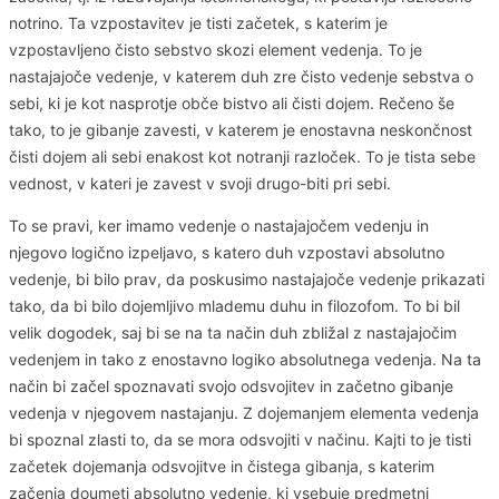
notrino. Ta vzpostavitev je tisti začetek, s katerim je
vzpostavljeno čisto sebstvo skozi element vedenja. To je
nastajajoče vedenje, v katerem duh zre čisto vedenje sebstva o
sebi, ki je kot nasprotje obče bistvo ali čisti dojem. Rečeno še
tako, to je gibanje zavesti, v katerem je enostavna neskončnost
čisti dojem ali sebi enakost kot notranji razloček. To je tista sebe
vednost, v kateri je zavest v svoji drugo-biti pri sebi.
To se pravi, ker imamo vedenje o nastajajočem vedenju in
njegovo logično izpeljavo, s katero duh vzpostavi absolutno
vedenje, bi bilo prav, da poskusimo nastajajoče vedenje prikazati
tako, da bi bilo dojemljivo mlademu duhu in filozofom. To bi bil
velik dogodek, saj bi se na ta način duh zbližal z nastajajočim
vedenjem in tako z enostavno logiko absolutnega vedenja. Na ta
način bi začel spoznavati svojo odsvojitev in začetno gibanje
vedenja v njegovem nastajanju. Z dojemanjem elementa vedenja
bi spoznal zlasti to, da se mora odsvojiti v načinu. Kajti to je tisti
začetek dojemanja odsvojitve in čistega gibanja, s katerim
začenja doumeti absolutno vedenje, ki vsebuje predmetni