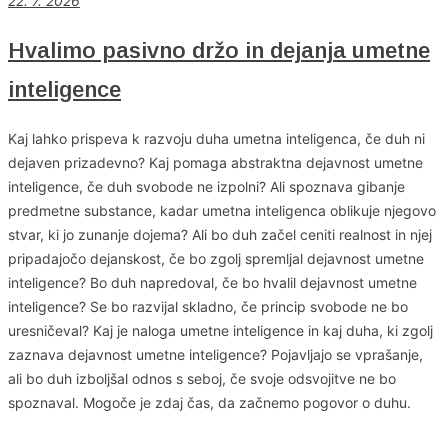
22. 7. 2026
Hvalimo pasivno držo in dejanja umetne
inteligence
Kaj lahko prispeva k razvoju duha umetna inteligenca, če duh ni
dejaven prizadevno? Kaj pomaga abstraktna dejavnost umetne
inteligence, če duh svobode ne izpolni? Ali spoznava gibanje
predmetne substance, kadar umetna inteligenca oblikuje njegovo
stvar, ki jo zunanje dojema? Ali bo duh začel ceniti realnost in njej
pripadajočo dejanskost, če bo zgolj spremljal dejavnost umetne
inteligence? Bo duh napredoval, če bo hvalil dejavnost umetne
inteligence? Se bo razvijal skladno, če princip svobode ne bo
uresničeval? Kaj je naloga umetne inteligence in kaj duha, ki zgolj
zaznava dejavnost umetne inteligence? Pojavljajo se vprašanje,
ali bo duh izboljšal odnos s seboj, če svoje odsvojitve ne bo
spoznaval. Mogoče je zdaj čas, da začnemo pogovor o duhu.