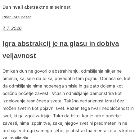
Duh hvali abstraktno miselnost
Piše: Jože Požar
7. 7. 2026
Igra abstrakcij je na glasu in dobiva
veljavnost
Omikan duh ne govori o abstrahiranju, odmišljanja nikjer ne
omenja, kaj šele da bi kaj povedal o tem pojmu. Obnaša se, kot
da odmišljanje nima nobenega smisla in ga zato dojema kot
odlično početje zavesti. Včasih odmišljanje demonstrira kot
izdelovanje resničnega sveta. Takšno nadarjenost izrazi čez
možen svet in kot pojavni svet. Razen tega hvali nedoločenost in
svet, ki ga zgolj zatrjuje. Tako da tisto, kar je neko početje
zavesti, nima izpolnitve, zakaj njegov svet ni predmeten in ne
prehaja v drugo samega sebe; je abstraktna mentaliteta, s katero
kaj uveljavlja.