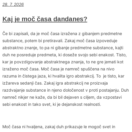
28. 7. 2026
Kaj je moč časa dandanes?
Če bi zapisali, da je moč časa izražena z gibanjem predmetne
substance, potem bi pretiravali. Zakaj moč časa izpoveduje
abstraktno znanje, to pa ni gibanje predmetne substance, kajti
duh ne posreduje predmeta, ki doseže svojo sebi enakost. Tisto,
kar je povzdigovanje abstraktnega znanja, to ne gre jemati kot
izraženo moč časa. Moč časa je namreč spuščena na nivo
razuma in čistega jaza, ki hvalita igro abstrakcij. To je tisto, kar
izžareva sedanji čas. Zakaj igra abstrakcij ne proizvaja
razdvajanje substance in njeno določenost v proti postajanju. Duh
namreč nikjer ne kaže, da bi bil dejaven s ciljem, da vzpostavi
sebi enakost in tako svet, ki je dejanskost realnosti.
Moč časa ni hvaljena, zakaj duh prikazuje le mogoč svet in