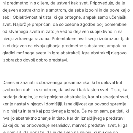
ni predmetno in s ciljem, da ustvari kak svet. Pripoveduje, da je
dejaven abstraktno in s smotrom, da sebe izpolni in da pove kaj o
sebi. Objektivnost ni tista, ki ga pritegne, ampak samo učenjaški
svet. Najbrž je prepričan, da so osebne zgodbe bolj pomembne
od stvarnega sveta in zato je vedno dejaven subjektivno in na
nivoju zdravega razuma. Potemtakem hvali svojo izobrazbo, tj. dr.
in ni dejaven na nivoju gibanja predmetne substance, ampak na
gladini možnega sveta in igre abstrakcij. Igra abstrakcij njegovo
izobrazbo dovolj dobro predstavi.
Danes ni zaznati izobraženega posameznika, ki bi deloval kot
svoboden duh in s smotrom, da ustvari kak lasten svet. Tisto, kar
podarja drugim, je neizpolnjena abstrakcija, kar ni ustvarjeni svet,
ker je nastal v njegovi domišljiji. Iznajdljivost ga povsod spremlja
in o njej tu in tam kaj pozitivnega izreče. Če ne on sam, pa tisti, ki
hvalijo abstraktno znanje in tisto, kar dr. iznajdljivega predstavi.
Zakaj dr. ne pripoveduje nesmislov, marveč predstavi svet, ki ga
je domislil, da pokaže, da je dejaven na nivoju, ki mu gre po