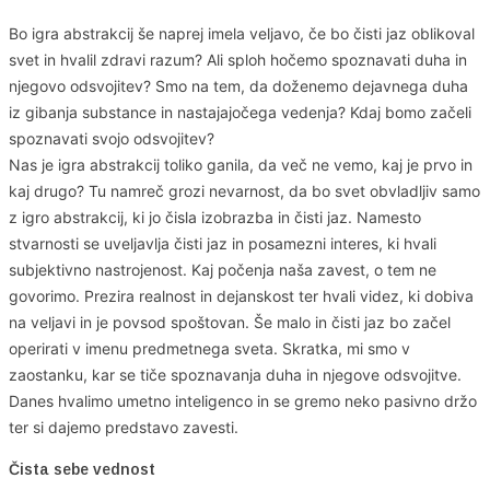
Bo igra abstrakcij še naprej imela veljavo, če bo čisti jaz oblikoval
svet in hvalil zdravi razum? Ali sploh hočemo spoznavati duha in
njegovo odsvojitev? Smo na tem, da doženemo dejavnega duha
iz gibanja substance in nastajajočega vedenja? Kdaj bomo začeli
spoznavati svojo odsvojitev?
Nas je igra abstrakcij toliko ganila, da več ne vemo, kaj je prvo in
kaj drugo? Tu namreč grozi nevarnost, da bo svet obvladljiv samo
z igro abstrakcij, ki jo čisla izobrazba in čisti jaz. Namesto
stvarnosti se uveljavlja čisti jaz in posamezni interes, ki hvali
subjektivno nastrojenost. Kaj počenja naša zavest, o tem ne
govorimo. Prezira realnost in dejanskost ter hvali videz, ki dobiva
na veljavi in je povsod spoštovan. Še malo in čisti jaz bo začel
operirati v imenu predmetnega sveta. Skratka, mi smo v
zaostanku, kar se tiče spoznavanja duha in njegove odsvojitve.
Danes hvalimo umetno inteligenco in se gremo neko pasivno držo
ter si dajemo predstavo zavesti.
Čista sebe vednost