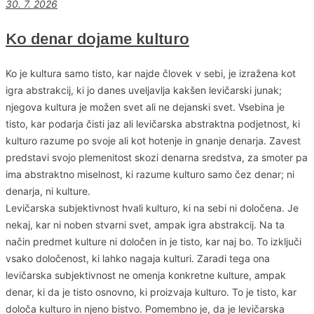
30. 7. 2026
Ko denar dojame kulturo
Ko je kultura samo tisto, kar najde človek v sebi, je izražena kot
igra abstrakcij, ki jo danes uveljavlja kakšen levičarski junak;
njegova kultura je možen svet ali ne dejanski svet. Vsebina je
tisto, kar podarja čisti jaz ali levičarska abstraktna podjetnost, ki
kulturo razume po svoje ali kot hotenje in gnanje denarja. Zavest
predstavi svojo plemenitost skozi denarna sredstva, za smoter pa
ima abstraktno miselnost, ki razume kulturo samo čez denar; ni
denarja, ni kulture.
Levičarska subjektivnost hvali kulturo, ki na sebi ni določena. Je
nekaj, kar ni noben stvarni svet, ampak igra abstrakcij. Na ta
način predmet kulture ni določen in je tisto, kar naj bo. To izključi
vsako določenost, ki lahko nagaja kulturi. Zaradi tega ona
levičarska subjektivnost ne omenja konkretne kulture, ampak
denar, ki da je tisto osnovno, ki proizvaja kulturo. To je tisto, kar
določa kulturo in njeno bistvo. Pomembno je, da je levičarska