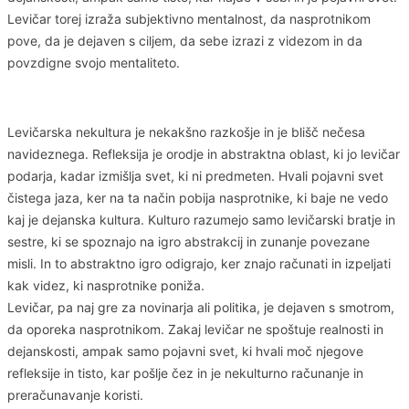
Levičar torej izraža subjektivno mentalnost, da nasprotnikom
pove, da je dejaven s ciljem, da sebe izrazi z videzom in da
povzdigne svojo mentaliteto.
Levičarska nekultura je nekakšno razkošje in je blišč nečesa
navideznega. Refleksija je orodje in abstraktna oblast, ki jo levičar
podarja, kadar izmišlja svet, ki ni predmeten. Hvali pojavni svet
čistega jaza, ker na ta način pobija nasprotnike, ki baje ne vedo
kaj je dejanska kultura. Kulturo razumejo samo levičarski bratje in
sestre, ki se spoznajo na igro abstrakcij in zunanje povezane
misli. In to abstraktno igro odigrajo, ker znajo računati in izpeljati
kak videz, ki nasprotnike poniža.
Levičar, pa naj gre za novinarja ali politika, je dejaven s smotrom,
da oporeka nasprotnikom. Zakaj levičar ne spoštuje realnosti in
dejanskosti, ampak samo pojavni svet, ki hvali moč njegove
refleksije in tisto, kar pošlje čez in je nekulturno računanje in
preračunavanje koristi.