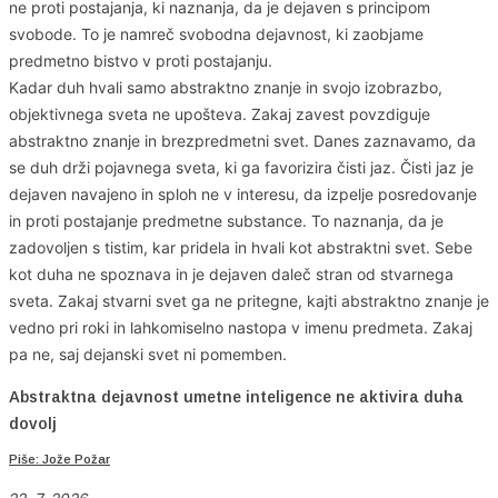
ne proti postajanja, ki naznanja, da je dejaven s principom
svobode. To je namreč svobodna dejavnost, ki zaobjame
predmetno bistvo v proti postajanju.
Kadar duh hvali samo abstraktno znanje in svojo izobrazbo,
objektivnega sveta ne upošteva. Zakaj zavest povzdiguje
abstraktno znanje in brezpredmetni svet. Danes zaznavamo, da
se duh drži pojavnega sveta, ki ga favorizira čisti jaz. Čisti jaz je
dejaven navajeno in sploh ne v interesu, da izpelje posredovanje
in proti postajanje predmetne substance. To naznanja, da je
zadovoljen s tistim, kar pridela in hvali kot abstraktni svet. Sebe
kot duha ne spoznava in je dejaven daleč stran od stvarnega
sveta. Zakaj stvarni svet ga ne pritegne, kajti abstraktno znanje je
vedno pri roki in lahkomiselno nastopa v imenu predmeta. Zakaj
pa ne, saj dejanski svet ni pomemben.
Abstraktna dejavnost umetne inteligence ne aktivira duha
dovolj
Piše: Jože Požar