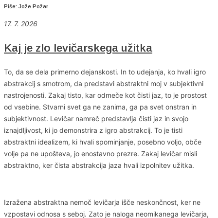
Piše: Jože Požar
17. 7. 2026
Kaj je zlo levičarskega užitka
To, da se dela primerno dejanskosti. In to udejanja, ko hvali igro
abstrakcij s smotrom, da predstavi abstraktni moj v subjektivni
nastrojenosti. Zakaj tisto, kar odmeče kot čisti jaz, to je prostost
od vsebine. Stvarni svet ga ne zanima, ga pa svet onstran in
subjektivnost. Levičar namreč predstavlja čisti jaz in svojo
iznajdljivost, ki jo demonstrira z igro abstrakcij. To je tisti
abstraktni idealizem, ki hvali spominjanje, posebno voljo, obče
volje pa ne upošteva, jo enostavno prezre. Zakaj levičar misli
abstraktno, ker čista abstrakcija jaza hvali izpolnitev užitka.
Izražena abstraktna nemoč levičarja išče neskončnost, ker ne
vzpostavi odnosa s seboj. Zato je naloga neomikanega levičarja,