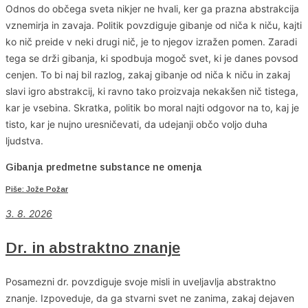
Odnos do občega sveta nikjer ne hvali, ker ga prazna abstrakcija
vznemirja in zavaja. Politik povzdiguje gibanje od niča k niču, kajti
ko nič preide v neki drugi nič, je to njegov izražen pomen. Zaradi
tega se drži gibanja, ki spodbuja mogoč svet, ki je danes povsod
cenjen. To bi naj bil razlog, zakaj gibanje od niča k niču in zakaj
slavi igro abstrakcij, ki ravno tako proizvaja nekakšen nič tistega,
kar je vsebina. Skratka, politik bo moral najti odgovor na to, kaj je
tisto, kar je nujno uresničevati, da udejanji občo voljo duha
ljudstva.
Gibanja predmetne substance ne omenja
Piše: Jože Požar
3. 8. 2026
Dr. in abstraktno znanje
Posamezni dr. povzdiguje svoje misli in uveljavlja abstraktno
znanje. Izpoveduje, da ga stvarni svet ne zanima, zakaj dejaven