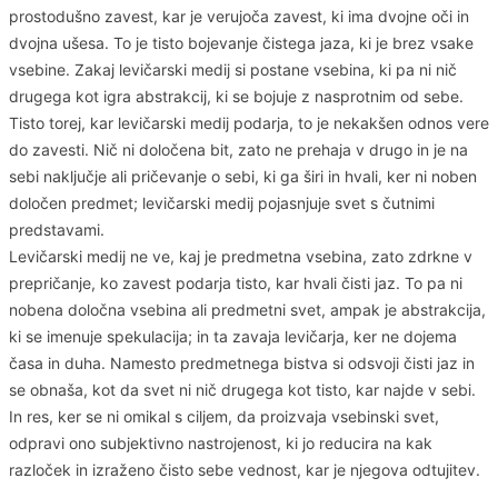
prostodušno zavest, kar je verujoča zavest, ki ima dvojne oči in
dvojna ušesa. To je tisto bojevanje čistega jaza, ki je brez vsake
vsebine. Zakaj levičarski medij si postane vsebina, ki pa ni nič
drugega kot igra abstrakcij, ki se bojuje z nasprotnim od sebe.
Tisto torej, kar levičarski medij podarja, to je nekakšen odnos vere
do zavesti. Nič ni določena bit, zato ne prehaja v drugo in je na
sebi naključje ali pričevanje o sebi, ki ga širi in hvali, ker ni noben
določen predmet; levičarski medij pojasnjuje svet s čutnimi
predstavami.
Levičarski medij ne ve, kaj je predmetna vsebina, zato zdrkne v
prepričanje, ko zavest podarja tisto, kar hvali čisti jaz. To pa ni
nobena določna vsebina ali predmetni svet, ampak je abstrakcija,
ki se imenuje spekulacija; in ta zavaja levičarja, ker ne dojema
časa in duha. Namesto predmetnega bistva si odsvoji čisti jaz in
se obnaša, kot da svet ni nič drugega kot tisto, kar najde v sebi.
In res, ker se ni omikal s ciljem, da proizvaja vsebinski svet,
odpravi ono subjektivno nastrojenost, ki jo reducira na kak
razloček in izraženo čisto sebe vednost, kar je njegova odtujitev.