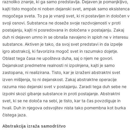
raznoliko znanje, ki ga samo predstavlja. Dejaven je pomanjkljivo,
kajti tisto mogoče ni noben dejanski svet, ampak samo eksistenca
mogočega sveta. To pa je vnanji svet, ki ni postavljen in določen v
svoji osnovi. Substanca ne doseže svoje razdvojenosti v proti
postajanju, kajti ni posredovana in določena v postajanju. Zakaj
duh ni dejaven umno in se obnaša navajeno in sploh ne v interesu
substance. Aktiven je tako, da svoj svet predstavi in da izpelje
igro abstrakcij, ki favorizira mogoč svet in razumsko dojetje.
Oblast tega časa ne upošteva duha, saj o njem ne govori.
Dejanskost predmetne realnosti ni izpolnjena, kajti je samo
zastopana, ni realizirana. Tisto, kar je izraženi abstraktni svet
izven mišljenja, to ni dejanskost. Zakaj abstraktne operacije
razuma niso dejanski svet v postajanju. Zaradi tega duh sebe ne
izpolni skozi gibanje substance in proti postajanje. Abstraktni
svet, ki se ne določa na sebi, je tisto, kar ta čas povzdiguje in
hvali. Duh in njegova odsvojitev nista tako pomembna kot burka
čistega jaza.
Abstrakcija izraža samodrštvo