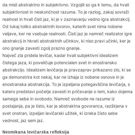
da misli abstraktno in subjektivno. Vzgojili so ga k temu, da hvali
subjektivnost in neskončnost razuma. To je razlog, zakaj sovraži
realnost in hvali čisti jaz, ki je v zaznavanju vedno igra abstrakcij.
Od tukaj toliko abstraktnih lovorov, katerih svet nima nobene
veljave, ker ne vsebuje realnosti. Čisti jaz je namreč realizator igre
abstrakcij in hkrati abstraktnih učinkov, ki niso pravi učinki, ker je
ono gnanje zavesti zgolj prazno gnanje.
Največ zla pridela levičar, kadar hvali subjektivni idealizem
čistega jaza, ki poveličuje potencialen svet in enostransko
abstrakcijo. Idealizem levičarja je pravzaprav prikazano zlo, ki se
ga demonstrira kot nekaj, kar ne izhaja iz nobene osnove in je
enostranska abstrakcija. To je izpeljana potegavščina levičarja, s
katero predstavi početje zavesti in pričevanje o tem, kako dojema
samega sebe in svobodo. Namreč svobode ne razume iz
postajanja, pa je tisto, kar je abstraktna govoranca, razširjena v
svet onstran, izpeljan levičarski užitek, ki izreka čisto sebe
vednost, jaz sem jaz.
Neomikana levičarska refleksija