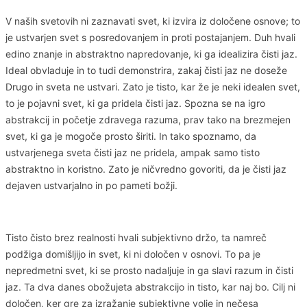
V naših svetovih ni zaznavati svet, ki izvira iz določene osnove; to
je ustvarjen svet s posredovanjem in proti postajanjem. Duh hvali
edino znanje in abstraktno napredovanje, ki ga idealizira čisti jaz.
Ideal obvladuje in to tudi demonstrira, zakaj čisti jaz ne doseže
Drugo in sveta ne ustvari. Zato je tisto, kar že je neki idealen svet,
to je pojavni svet, ki ga pridela čisti jaz. Spozna se na igro
abstrakcij in početje zdravega razuma, prav tako na brezmejen
svet, ki ga je mogoče prosto širiti. In tako spoznamo, da
ustvarjenega sveta čisti jaz ne pridela, ampak samo tisto
abstraktno in koristno. Zato je ničvredno govoriti, da je čisti jaz
dejaven ustvarjalno in po pameti božji.
Tisto čisto brez realnosti hvali subjektivno držo, ta namreč
podžiga domišljijo in svet, ki ni določen v osnovi. To pa je
nepredmetni svet, ki se prosto nadaljuje in ga slavi razum in čisti
jaz. Ta dva danes obožujeta abstrakcijo in tisto, kar naj bo. Cilj ni
določen, ker gre za izražanje subjektivne volje in nečesa