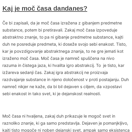
Kaj je moč časa dandanes?
Če bi zapisali, da je moč časa izražena z gibanjem predmetne
substance, potem bi pretiravali. Zakaj moč časa izpoveduje
abstraktno znanje, to pa ni gibanje predmetne substance, kajti
duh ne posreduje predmeta, ki doseže svojo sebi enakost. Tisto,
kar je povzdigovanje abstraktnega znanja, to ne gre jemati kot
izraženo moč časa. Moč časa je namreč spuščena na nivo
razuma in čistega jaza, ki hvalita igro abstrakcij. To je tisto, kar
izžareva sedanji čas. Zakaj igra abstrakcij ne proizvaja
razdvajanje substance in njeno določenost v proti postajanju. Duh
namreč nikjer ne kaže, da bi bil dejaven s ciljem, da vzpostavi
sebi enakost in tako svet, ki je dejanskost realnosti.
Moč časa ni hvaljena, zakaj duh prikazuje le mogoč svet in
raznoliko znanje, ki ga samo predstavlja. Dejaven je pomanjkljivo,
kajti tisto mogoče ni noben dejanski svet, ampak samo eksistenca