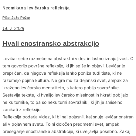
Neomikana levičarska refleksija
Piše: Jože Požar
14. 7. 2026
Hvali enostransko abstrakcijo
Levičar sebe razmeče na abstraktni videz in lastno iznajdljivost. O
tem govorijo površne refleksije, ki jih spiše in objavi. Levičar je
prepričan, da njegova refleksija lahko poniža tudi tiste, ki ne
razumejo pojma kultura. Ne gre mu za dejanski svet, ampak za
izraženo levičarsko mentaliteto, s katero pobija sovražnike.
Sestavlja tekste, ki hvalijo levičarsko miselnost in hkrati pobijajo
ne kulturnike, to pa so nekulturni sovražniki, ki jih je smiselno
zanikati z refleksijo.
Refleksija podarja videz, ki bi naj pojasnil, kaj snuje levičar onstran
ali v pojavnem svetu. To ni določen predmetni svet, ampak
preseganje enostranske abstrakcije, ki uveljavlja posebno. Zakaj