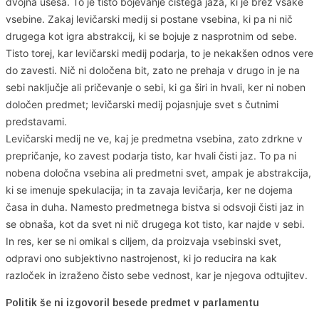
dvojna ušesa. To je tisto bojevanje čistega jaza, ki je brez vsake
vsebine. Zakaj levičarski medij si postane vsebina, ki pa ni nič
drugega kot igra abstrakcij, ki se bojuje z nasprotnim od sebe.
Tisto torej, kar levičarski medij podarja, to je nekakšen odnos vere
do zavesti. Nič ni določena bit, zato ne prehaja v drugo in je na
sebi naključje ali pričevanje o sebi, ki ga širi in hvali, ker ni noben
določen predmet; levičarski medij pojasnjuje svet s čutnimi
predstavami.
Levičarski medij ne ve, kaj je predmetna vsebina, zato zdrkne v
prepričanje, ko zavest podarja tisto, kar hvali čisti jaz. To pa ni
nobena določna vsebina ali predmetni svet, ampak je abstrakcija,
ki se imenuje spekulacija; in ta zavaja levičarja, ker ne dojema
časa in duha. Namesto predmetnega bistva si odsvoji čisti jaz in
se obnaša, kot da svet ni nič drugega kot tisto, kar najde v sebi.
In res, ker se ni omikal s ciljem, da proizvaja vsebinski svet,
odpravi ono subjektivno nastrojenost, ki jo reducira na kak
razloček in izraženo čisto sebe vednost, kar je njegova odtujitev.
Politik še ni izgovoril besede predmet v parlamentu