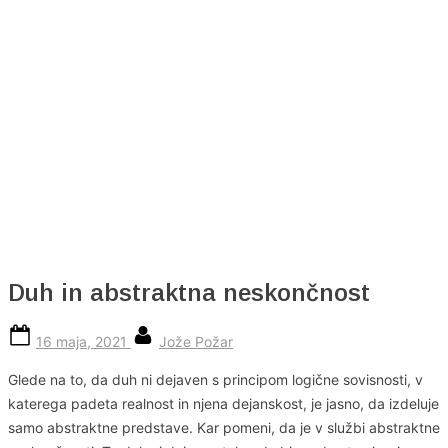
Skip
to
content
Duh in abstraktna neskončnost
Posted
By
16 maja, 2021
Jože Požar
on
Glede na to, da duh ni dejaven s principom logične sovisnosti, v
katerega padeta realnost in njena dejanskost, je jasno, da izdeluje
samo abstraktne predstave. Kar pomeni, da je v službi abstraktne