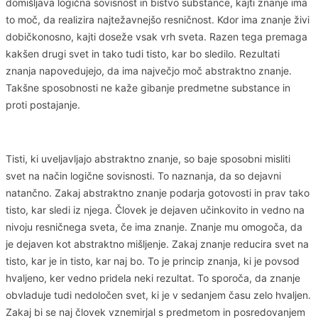
domišljava logična sovisnost in bistvo substance, kajti znanje ima
to moč, da realizira najtežavnejšo resničnost. Kdor ima znanje živi
dobičkonosno, kajti doseže vsak vrh sveta. Razen tega premaga
kakšen drugi svet in tako tudi tisto, kar bo sledilo. Rezultati
znanja napovedujejo, da ima največjo moč abstraktno znanje.
Takšne sposobnosti ne kaže gibanje predmetne substance in
proti postajanje.
Tisti, ki uveljavljajo abstraktno znanje, so baje sposobni misliti
svet na način logične sovisnosti. To naznanja, da so dejavni
natančno. Zakaj abstraktno znanje podarja gotovosti in prav tako
tisto, kar sledi iz njega. Človek je dejaven učinkovito in vedno na
nivoju resničnega sveta, če ima znanje. Znanje mu omogoča, da
je dejaven kot abstraktno mišljenje. Zakaj znanje reducira svet na
tisto, kar je in tisto, kar naj bo. To je princip znanja, ki je povsod
hvaljeno, ker vedno pridela neki rezultat. To sporoča, da znanje
obvladuje tudi nedoločen svet, ki je v sedanjem času zelo hvaljen.
Zakaj bi se naj človek vznemirjal s predmetom in posredovanjem