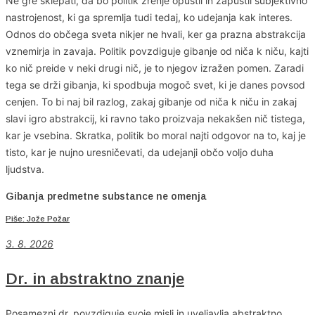
Ne gre sklepati, da bo politik zrenje opustil in zapustil subjektivno
nastrojenost, ki ga spremlja tudi tedaj, ko udejanja kak interes.
Odnos do občega sveta nikjer ne hvali, ker ga prazna abstrakcija
vznemirja in zavaja. Politik povzdiguje gibanje od niča k niču, kajti
ko nič preide v neki drugi nič, je to njegov izražen pomen. Zaradi
tega se drži gibanja, ki spodbuja mogoč svet, ki je danes povsod
cenjen. To bi naj bil razlog, zakaj gibanje od niča k niču in zakaj
slavi igro abstrakcij, ki ravno tako proizvaja nekakšen nič tistega,
kar je vsebina. Skratka, politik bo moral najti odgovor na to, kaj je
tisto, kar je nujno uresničevati, da udejanji občo voljo duha
ljudstva.
Gibanja predmetne substance ne omenja
Piše: Jože Požar
3. 8. 2026
Dr. in abstraktno znanje
Posamezni dr. povzdiguje svoje misli in uveljavlja abstraktno