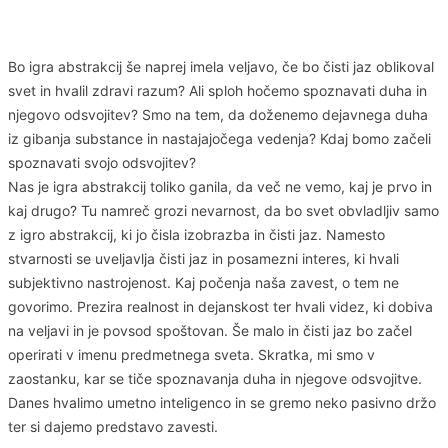
Bo igra abstrakcij še naprej imela veljavo, če bo čisti jaz oblikoval
svet in hvalil zdravi razum? Ali sploh hočemo spoznavati duha in
njegovo odsvojitev? Smo na tem, da doženemo dejavnega duha
iz gibanja substance in nastajajočega vedenja? Kdaj bomo začeli
spoznavati svojo odsvojitev?
Nas je igra abstrakcij toliko ganila, da več ne vemo, kaj je prvo in
kaj drugo? Tu namreč grozi nevarnost, da bo svet obvladljiv samo
z igro abstrakcij, ki jo čisla izobrazba in čisti jaz. Namesto
stvarnosti se uveljavlja čisti jaz in posamezni interes, ki hvali
subjektivno nastrojenost. Kaj počenja naša zavest, o tem ne
govorimo. Prezira realnost in dejanskost ter hvali videz, ki dobiva
na veljavi in je povsod spoštovan. Še malo in čisti jaz bo začel
operirati v imenu predmetnega sveta. Skratka, mi smo v
zaostanku, kar se tiče spoznavanja duha in njegove odsvojitve.
Danes hvalimo umetno inteligenco in se gremo neko pasivno držo
ter si dajemo predstavo zavesti.