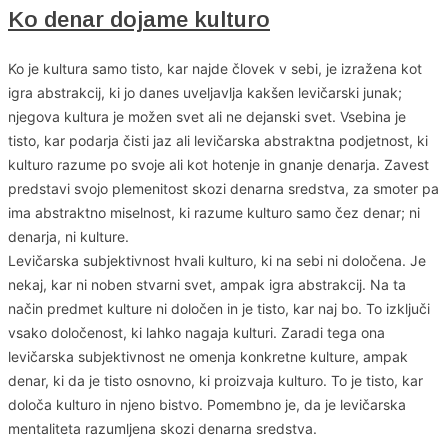
Ko denar dojame kulturo
Ko je kultura samo tisto, kar najde človek v sebi, je izražena kot
igra abstrakcij, ki jo danes uveljavlja kakšen levičarski junak;
njegova kultura je možen svet ali ne dejanski svet. Vsebina je
tisto, kar podarja čisti jaz ali levičarska abstraktna podjetnost, ki
kulturo razume po svoje ali kot hotenje in gnanje denarja. Zavest
predstavi svojo plemenitost skozi denarna sredstva, za smoter pa
ima abstraktno miselnost, ki razume kulturo samo čez denar; ni
denarja, ni kulture.
Levičarska subjektivnost hvali kulturo, ki na sebi ni določena. Je
nekaj, kar ni noben stvarni svet, ampak igra abstrakcij. Na ta
način predmet kulture ni določen in je tisto, kar naj bo. To izključi
vsako določenost, ki lahko nagaja kulturi. Zaradi tega ona
levičarska subjektivnost ne omenja konkretne kulture, ampak
denar, ki da je tisto osnovno, ki proizvaja kulturo. To je tisto, kar
določa kulturo in njeno bistvo. Pomembno je, da je levičarska
mentaliteta razumljena skozi denarna sredstva.