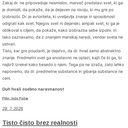
Zakaj dr. ne pripoveduje nesmislov, marveč predstavi svet, ki ga
je domislil, da pokaže, da je dejaven na nivoju, ki mu gre po
izobrazbi. Dr. je avtoriteta, ki uveljavlja znanje in sposobnost
odigrati kak svet. Njegov svet ni dejanski, ampak svet, ki ga je
oblikoval s ciljem, da pokaže, kako izobrazba sebe izpolni. In
tako zaznavamo, da z znanjem marsikaj naredi, vendar sveta ne
ustvari.
Tisto, kar gre poudariti, je dejstvo, da dr. hvali samo abstraktno
znanje. Predmetni svet ga enostavno ne oplazi, kajti če bi ga, bi
najbrž izrekel kako besedo o njem. Tega pa ne izraža, zato lahko
napovemo, da dr. predmetne substance in gibanja substance ne
ceni.
Duh hvali osebno naravnanost
Piše: Jože Požar
29. 7. 2026
Tisto čisto brez realnosti