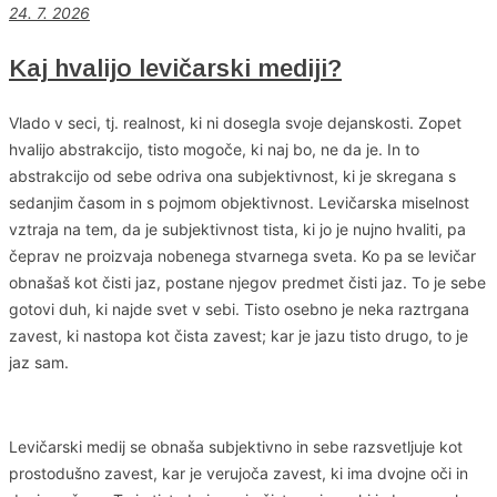
24. 7. 2026
Kaj hvalijo levičarski mediji?
Vlado v seci, tj. realnost, ki ni dosegla svoje dejanskosti. Zopet
hvalijo abstrakcijo, tisto mogoče, ki naj bo, ne da je. In to
abstrakcijo od sebe odriva ona subjektivnost, ki je skregana s
sedanjim časom in s pojmom objektivnost. Levičarska miselnost
vztraja na tem, da je subjektivnost tista, ki jo je nujno hvaliti, pa
čeprav ne proizvaja nobenega stvarnega sveta. Ko pa se levičar
obnašaš kot čisti jaz, postane njegov predmet čisti jaz. To je sebe
gotovi duh, ki najde svet v sebi. Tisto osebno je neka raztrgana
zavest, ki nastopa kot čista zavest; kar je jazu tisto drugo, to je
jaz sam.
Levičarski medij se obnaša subjektivno in sebe razsvetljuje kot
prostodušno zavest, kar je verujoča zavest, ki ima dvojne oči in