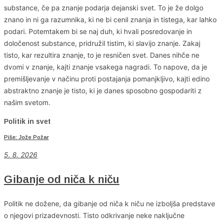
substance, če pa znanje podarja dejanski svet. To je že dolgo
znano in ni ga razumnika, ki ne bi cenil znanja in tistega, kar lahko
podari. Potemtakem bi se naj duh, ki hvali posredovanje in
določenost substance, pridružil tistim, ki slavijo znanje. Zakaj
tisto, kar rezultira znanje, to je resničen svet. Danes nihče ne
dvomi v znanje, kajti znanje vsakega nagradi. To napove, da je
premišljevanje v načinu proti postajanja pomanjkljivo, kajti edino
abstraktno znanje je tisto, ki je danes sposobno gospodariti z
našim svetom.
Politik in svet
Piše: Jože Požar
5. 8. 2026
Gibanje od niča k niču
Politik ne dožene, da gibanje od niča k niču ne izboljša predstave
o njegovi prizadevnosti. Tisto odkrivanje neke naključne