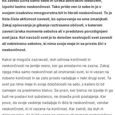
Ko zavest uživa samo sebe in izreka abstraktni idealizem,
izpolni lastno neskončnost. Tako pride ven iz sebe in je v
svojem izsebstvu mnogovrstna bit in hkrati neskončnost. To je
tista čista aktivnost zavesti, ko opisovanja ne sme zmanjkati.
Zakaj opisovanje je gibanje raztresene občosti, v katerem
zavest izreka momente sebstva ali v predstavo povzdignjeni
svet jaza. Kot navzoči svet je to določen sostvujoči svet zavesti
ali nebistveno sebstvo, ki nima svoje meje in se prosto širi v
neskončnost.
Kakor je mogoče zaznavati, duh odnosa končnosti in
neskončnosti ne jemlje resno, ker ga enostavno ne zazna. Zakaj
njega mika samo neskončnost ali onstranski svet, ki ni vezan na
nobeno končnost in se zato prosto nadaljuje v neki drugi svet. Ta
svet pa nima meje in svoje določenosti na sebi, s katero bi bil
zamejen na predmetno bistvo. Se pravi, ker bistva ne izpelje in ga
tudi ne postavi kot substanco, ne doseže proti postajanja. Kar
pove, da svoje vedenje nadaljuje in išče le neskončnost, vendar
neskončnost, ki ni vezana na končnost. Kar zatrdi, da duh ni
dejaven tako, da bi bil vezan na osnovo ali element nastajajočega