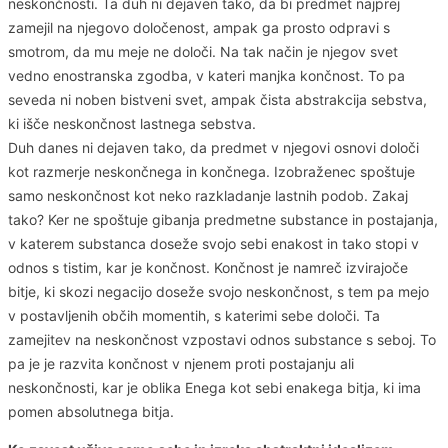
neskončnosti. Ta duh ni dejaven tako, da bi predmet najprej
zamejil na njegovo določenost, ampak ga prosto odpravi s
smotrom, da mu meje ne določi. Na tak način je njegov svet
vedno enostranska zgodba, v kateri manjka končnost. To pa
seveda ni noben bistveni svet, ampak čista abstrakcija sebstva,
ki išče neskončnost lastnega sebstva.
Duh danes ni dejaven tako, da predmet v njegovi osnovi določi
kot razmerje neskončnega in končnega. Izobraženec spoštuje
samo neskončnost kot neko razkladanje lastnih podob. Zakaj
tako? Ker ne spoštuje gibanja predmetne substance in postajanja,
v katerem substanca doseže svojo sebi enakost in tako stopi v
odnos s tistim, kar je končnost. Končnost je namreč izvirajoče
bitje, ki skozi negacijo doseže svojo neskončnost, s tem pa mejo
v postavljenih občih momentih, s katerimi sebe določi. Ta
zamejitev na neskončnost vzpostavi odnos substance s seboj. To
pa je je razvita končnost v njenem proti postajanju ali
neskončnosti, kar je oblika Enega kot sebi enakega bitja, ki ima
pomen absolutnega bitja.