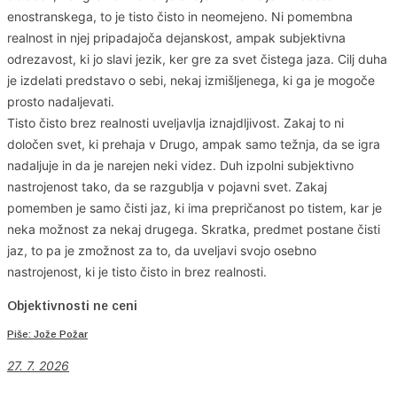
enostranskega, to je tisto čisto in neomejeno. Ni pomembna
realnost in njej pripadajoča dejanskost, ampak subjektivna
odrezavost, ki jo slavi jezik, ker gre za svet čistega jaza. Cilj duha
je izdelati predstavo o sebi, nekaj izmišljenega, ki ga je mogoče
prosto nadaljevati.
Tisto čisto brez realnosti uveljavlja iznajdljivost. Zakaj to ni
določen svet, ki prehaja v Drugo, ampak samo težnja, da se igra
nadaljuje in da je narejen neki videz. Duh izpolni subjektivno
nastrojenost tako, da se razgublja v pojavni svet. Zakaj
pomemben je samo čisti jaz, ki ima prepričanost po tistem, kar je
neka možnost za nekaj drugega. Skratka, predmet postane čisti
jaz, to pa je zmožnost za to, da uveljavi svojo osebno
nastrojenost, ki je tisto čisto in brez realnosti.
Objektivnosti ne ceni
Piše: Jože Požar
27. 7. 2026