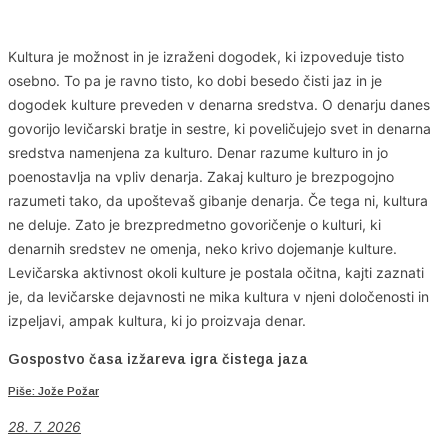
Kultura je možnost in je izraženi dogodek, ki izpoveduje tisto
osebno. To pa je ravno tisto, ko dobi besedo čisti jaz in je
dogodek kulture preveden v denarna sredstva. O denarju danes
govorijo levičarski bratje in sestre, ki poveličujejo svet in denarna
sredstva namenjena za kulturo. Denar razume kulturo in jo
poenostavlja na vpliv denarja. Zakaj kulturo je brezpogojno
razumeti tako, da upoštevaš gibanje denarja. Če tega ni, kultura
ne deluje. Zato je brezpredmetno govoričenje o kulturi, ki
denarnih sredstev ne omenja, neko krivo dojemanje kulture.
Levičarska aktivnost okoli kulture je postala očitna, kajti zaznati
je, da levičarske dejavnosti ne mika kultura v njeni določenosti in
izpeljavi, ampak kultura, ki jo proizvaja denar.
Gospostvo časa izžareva igra čistega jaza
Piše: Jože Požar
28. 7. 2026