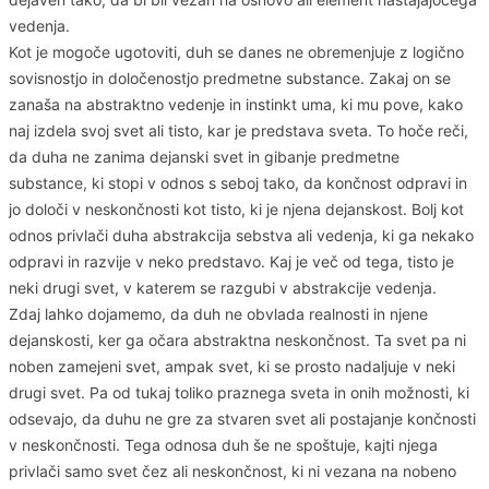
vedenja.
Kot je mogoče ugotoviti, duh se danes ne obremenjuje z logično
sovisnostjo in določenostjo predmetne substance. Zakaj on se
zanaša na abstraktno vedenje in instinkt uma, ki mu pove, kako
naj izdela svoj svet ali tisto, kar je predstava sveta. To hoče reči,
da duha ne zanima dejanski svet in gibanje predmetne
substance, ki stopi v odnos s seboj tako, da končnost odpravi in
jo določi v neskončnosti kot tisto, ki je njena dejanskost. Bolj kot
odnos privlači duha abstrakcija sebstva ali vedenja, ki ga nekako
odpravi in razvije v neko predstavo. Kaj je več od tega, tisto je
neki drugi svet, v katerem se razgubi v abstrakcije vedenja.
Zdaj lahko dojamemo, da duh ne obvlada realnosti in njene
dejanskosti, ker ga očara abstraktna neskončnost. Ta svet pa ni
noben zamejeni svet, ampak svet, ki se prosto nadaljuje v neki
drugi svet. Pa od tukaj toliko praznega sveta in onih možnosti, ki
odsevajo, da duhu ne gre za stvaren svet ali postajanje končnosti
v neskončnosti. Tega odnosa duh še ne spoštuje, kajti njega
privlači samo svet čez ali neskončnost, ki ni vezana na nobeno