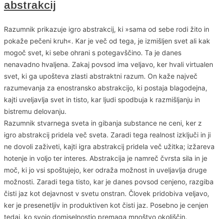
abstrakcij
Razumnik prikazuje igro abstrakcij, ki »sama od sebe rodi žito in
pokaže pečeni kruh«. Kar je več od tega, je izmišljen svet ali kak
mogoč svet, ki sebe ohrani s potegavščino. Ta je danes
nenavadno hvaljena. Zakaj povsod ima veljavo, ker hvali virtualen
svet, ki ga upošteva zlasti abstraktni razum. On kaže največ
razumevanja za enostransko abstrakcijo, ki postaja blagodejna,
kajti uveljavlja svet in tisto, kar ljudi spodbuja k razmišljanju in
bistremu delovanju.
Razumnik stvarnega sveta in gibanja substance ne ceni, ker z
igro abstrakcij pridela več sveta. Zaradi tega realnost izključi in ji
ne dovoli zaživeti, kajti igra abstrakcij pridela več užitka; izžareva
hotenje in voljo ter interes. Abstrakcija je namreč čvrsta sila in je
moč, ki jo vsi spoštujejo, ker odraža možnost in uveljavlja druge
možnosti. Zaradi tega tisto, kar je danes povsod cenjeno, razgiba
čisti jaz kot dejavnost v svetu onstran. Človek pridobiva veljavo,
ker je presenetljiv in produktiven kot čisti jaz. Posebno je cenjen
tedaj, ko svojo domiselnostjo premaga mnoštvo okoliščin.