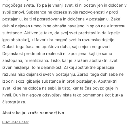
mogočega sveta. To pa je vnanji svet, ki ni postavljen in določen v
svoji osnovi. Substanca ne doseže svoje razdvojenosti v proti
postajanju, kajti ni posredovana in določena v postajanju. Zakaj
duh ni dejaven umno in se obnaša navajeno in sploh ne v interesu
substance. Aktiven je tako, da svoj svet predstavi in da izpelje
igro abstrakcij, ki favorizira mogoč svet in razumsko dojetje.
Oblast tega časa ne upošteva duha, saj o njem ne govori.
Dejanskost predmetne realnosti ni izpolnjena, kajti je samo
zastopana, ni realizirana. Tisto, kar je izraženi abstraktni svet
izven mišljenja, to ni dejanskost. Zakaj abstraktne operacije
razuma niso dejanski svet v postajanju. Zaradi tega duh sebe ne
izpolni skozi gibanje substance in proti postajanje. Abstraktni
svet, ki se ne določa na sebi, je tisto, kar ta čas povzdiguje in
hvali. Duh in njegova odsvojitev nista tako pomembna kot burka
čistega jaza.
Abstrakcija izraža samodrštvo
Piše: Jože Požar