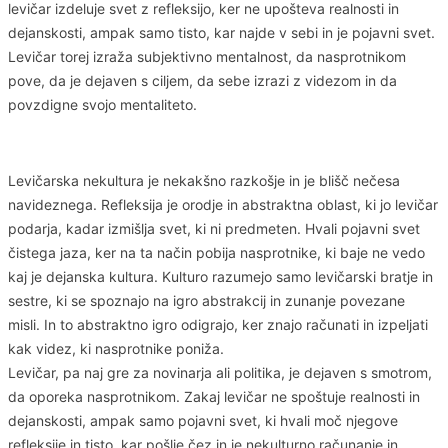
levičar izdeluje svet z refleksijo, ker ne upošteva realnosti in
dejanskosti, ampak samo tisto, kar najde v sebi in je pojavni svet.
Levičar torej izraža subjektivno mentalnost, da nasprotnikom
pove, da je dejaven s ciljem, da sebe izrazi z videzom in da
povzdigne svojo mentaliteto.
Levičarska nekultura je nekakšno razkošje in je blišč nečesa
navideznega. Refleksija je orodje in abstraktna oblast, ki jo levičar
podarja, kadar izmišlja svet, ki ni predmeten. Hvali pojavni svet
čistega jaza, ker na ta način pobija nasprotnike, ki baje ne vedo
kaj je dejanska kultura. Kulturo razumejo samo levičarski bratje in
sestre, ki se spoznajo na igro abstrakcij in zunanje povezane
misli. In to abstraktno igro odigrajo, ker znajo računati in izpeljati
kak videz, ki nasprotnike poniža.
Levičar, pa naj gre za novinarja ali politika, je dejaven s smotrom,
da oporeka nasprotnikom. Zakaj levičar ne spoštuje realnosti in
dejanskosti, ampak samo pojavni svet, ki hvali moč njegove
refleksije in tisto, kar pošlje čez in je nekulturno računanje in