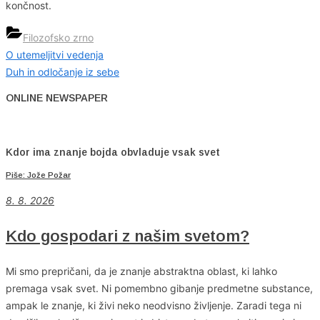
končnost.
Filozofsko zrno
Previous
O utemeljitvi vedenja
Navigacija
Post:
Next
Duh in odločanje iz sebe
prispevka
Post:
ONLINE NEWSPAPER
Kdor ima znanje bojda obvladuje vsak svet
Piše: Jože Požar
8. 8. 2026
Kdo gospodari z našim svetom?
Mi smo prepričani, da je znanje abstraktna oblast, ki lahko
premaga vsak svet. Ni pomembno gibanje predmetne substance,
ampak le znanje, ki živi neko neodvisno življenje. Zaradi tega ni