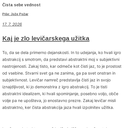
Čista sebe vednost
Piše: Jože Požar
17. 7. 2026
Kaj je zlo levičarskega užitka
To, da se dela primerno dejanskosti. In to udejanja, ko hvali igro
abstrakcij s smotrom, da predstavi abstraktni moj v subjektivni
nastrojenosti. Zakaj tisto, kar odmeče kot čisti jaz, to je prostost
od vsebine. Stvarni svet ga ne zanima, ga pa svet onstran in
subjektivnost. Levičar namreč predstavlja čisti jaz in svojo
iznajdljivost, ki jo demonstrira z igro abstrakcij. To je tisti
abstraktni idealizem, ki hvali spominjanje, posebno voljo, obče
volje pa ne upošteva, jo enostavno prezre. Zakaj levičar misli
abstraktno, ker čista abstrakcija jaza hvali izpolnitev užitka.