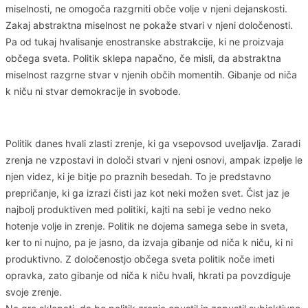
miselnosti, ne omogoča razgrniti obče volje v njeni dejanskosti.
Zakaj abstraktna miselnost ne pokaže stvari v njeni določenosti.
Pa od tukaj hvalisanje enostranske abstrakcije, ki ne proizvaja
občega sveta. Politik sklepa napačno, če misli, da abstraktna
miselnost razgrne stvar v njenih občih momentih. Gibanje od niča
k niču ni stvar demokracije in svobode.
Politik danes hvali zlasti zrenje, ki ga vsepovsod uveljavlja. Zaradi
zrenja ne vzpostavi in določi stvari v njeni osnovi, ampak izpelje le
njen videz, ki je bitje po praznih besedah. To je predstavno
prepričanje, ki ga izrazi čisti jaz kot neki možen svet. Čist jaz je
najbolj produktiven med politiki, kajti na sebi je vedno neko
hotenje volje in zrenje. Politik ne dojema samega sebe in sveta,
ker to ni nujno, pa je jasno, da izvaja gibanje od niča k niču, ki ni
produktivno. Z določenostjo občega sveta politik noče imeti
opravka, zato gibanje od niča k niču hvali, hkrati pa povzdiguje
svoje zrenje.