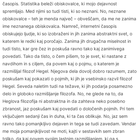
časopis. Statistika beleži obiskovalce, ki mojo dejavnost
spremljajo. Med njimi so tudi tisti, ki so neznani. No, neznane
obiskovalce – teh je menda največ – obveščam, da me ne zanima
ime neznanega obiskovalca. Namreč, internetni časopis
obiskujejo ljudje, ki so izobraženi in jih zanima abstraktni svet, o
katerem le redki kaj poročajo. Zanima jih drugačna miselnost in
tudi tisto, kar gre čez in poskuša ravno tako kaj zanimivega
povedati. Tako da tisto, o čem pišem, to je svet, ki nastane z
navdihom in s ciljem, da povem kaj o pojmu, o katerem je
razmišljal filozof Hegel. Njegova dela dovolj dobro razumem, zato
poskušam kaj pokazati o pojmih, ki jih je vsebinsko razvil filozof
Hegel. Seveda naletim tudi na težave, ki jih podarja posamezno
delo in globoko razmišljanje filozofa. No, ne glede na to, da
Heglova filozofija ni abstraktna in da zahteva neko posebno
zbranost, jaz poskušam kaj povedati o določenih pojmih. Pri tem
vključujem sedanji čas in duha, ki ta čas oblikuje. No, jaz sem
ravno tako pomanjkljivo dejaven in tega se tudi zavedam. Vendar
me moja pomanjkljivost ne moti, kajti v sestavkih sem zbran
toliko, da kaj povem svojim lastnim razmišljanjem, ki ga s