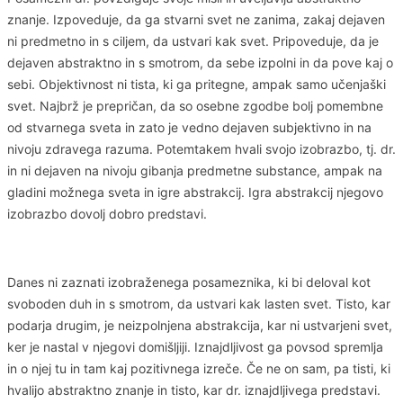
znanje. Izpoveduje, da ga stvarni svet ne zanima, zakaj dejaven
ni predmetno in s ciljem, da ustvari kak svet. Pripoveduje, da je
dejaven abstraktno in s smotrom, da sebe izpolni in da pove kaj o
sebi. Objektivnost ni tista, ki ga pritegne, ampak samo učenjaški
svet. Najbrž je prepričan, da so osebne zgodbe bolj pomembne
od stvarnega sveta in zato je vedno dejaven subjektivno in na
nivoju zdravega razuma. Potemtakem hvali svojo izobrazbo, tj. dr.
in ni dejaven na nivoju gibanja predmetne substance, ampak na
gladini možnega sveta in igre abstrakcij. Igra abstrakcij njegovo
izobrazbo dovolj dobro predstavi.
Danes ni zaznati izobraženega posameznika, ki bi deloval kot
svoboden duh in s smotrom, da ustvari kak lasten svet. Tisto, kar
podarja drugim, je neizpolnjena abstrakcija, kar ni ustvarjeni svet,
ker je nastal v njegovi domišljiji. Iznajdljivost ga povsod spremlja
in o njej tu in tam kaj pozitivnega izreče. Če ne on sam, pa tisti, ki
hvalijo abstraktno znanje in tisto, kar dr. iznajdljivega predstavi.