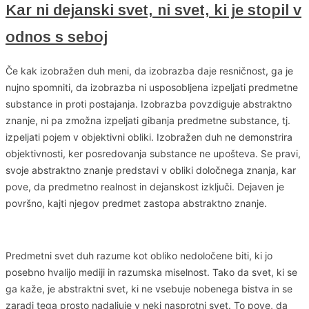
Kar ni dejanski svet, ni svet, ki je stopil v
odnos s seboj
Če kak izobražen duh meni, da izobrazba daje resničnost, ga je
nujno spomniti, da izobrazba ni usposobljena izpeljati predmetne
substance in proti postajanja. Izobrazba povzdiguje abstraktno
znanje, ni pa zmožna izpeljati gibanja predmetne substance, tj.
izpeljati pojem v objektivni obliki. Izobražen duh ne demonstrira
objektivnosti, ker posredovanja substance ne upošteva. Se pravi,
svoje abstraktno znanje predstavi v obliki določnega znanja, kar
pove, da predmetno realnost in dejanskost izključi. Dejaven je
površno, kajti njegov predmet zastopa abstraktno znanje.
Predmetni svet duh razume kot obliko nedoločene biti, ki jo
posebno hvalijo mediji in razumska miselnost. Tako da svet, ki se
ga kaže, je abstraktni svet, ki ne vsebuje nobenega bistva in se
zaradi tega prosto nadaljuje v neki nasprotni svet. To pove, da