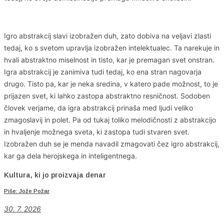
Igro abstrakcij slavi izobražen duh, zato dobiva na veljavi zlasti
tedaj, ko s svetom upravlja izobražen intelektualec. Ta narekuje in
hvali abstraktno miselnost in tisto, kar je premagan svet onstran.
Igra abstrakcij je zanimiva tudi tedaj, ko ena stran nagovarja
drugo. Tisto pa, kar je neka sredina, v katero pade možnost, to je
prijazen svet, ki lahko zastopa abstraktno resničnost. Sodoben
človek verjame, da igra abstrakcij prinaša med ljudi veliko
zmagoslavij in polet. Pa od tukaj toliko melodičnosti z abstrakcijo
in hvaljenje možnega sveta, ki zastopa tudi stvaren svet.
Izobražen duh se je menda navadil zmagovati čez igro abstrakcij,
kar ga dela herojskega in inteligentnega.
Kultura, ki jo proizvaja denar
Piše: Jože Požar
30. 7. 2026