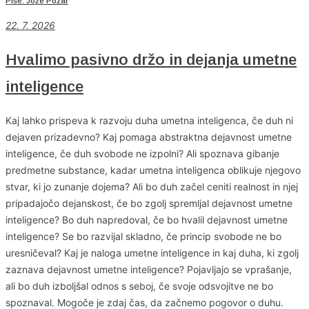
Piše: Jože Požar
22. 7. 2026
Hvalimo pasivno držo in dejanja umetne
inteligence
Kaj lahko prispeva k razvoju duha umetna inteligenca, če duh ni
dejaven prizadevno? Kaj pomaga abstraktna dejavnost umetne
inteligence, če duh svobode ne izpolni? Ali spoznava gibanje
predmetne substance, kadar umetna inteligenca oblikuje njegovo
stvar, ki jo zunanje dojema? Ali bo duh začel ceniti realnost in njej
pripadajočo dejanskost, če bo zgolj spremljal dejavnost umetne
inteligence? Bo duh napredoval, če bo hvalil dejavnost umetne
inteligence? Se bo razvijal skladno, če princip svobode ne bo
uresničeval? Kaj je naloga umetne inteligence in kaj duha, ki zgolj
zaznava dejavnost umetne inteligence? Pojavljajo se vprašanje,
ali bo duh izboljšal odnos s seboj, če svoje odsvojitve ne bo
spoznaval. Mogoče je zdaj čas, da začnemo pogovor o duhu.