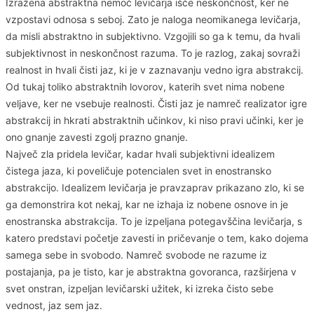
Izražena abstraktna nemoč levičarja išče neskončnost, ker ne
vzpostavi odnosa s seboj. Zato je naloga neomikanega levičarja,
da misli abstraktno in subjektivno. Vzgojili so ga k temu, da hvali
subjektivnost in neskončnost razuma. To je razlog, zakaj sovraži
realnost in hvali čisti jaz, ki je v zaznavanju vedno igra abstrakcij.
Od tukaj toliko abstraktnih lovorov, katerih svet nima nobene
veljave, ker ne vsebuje realnosti. Čisti jaz je namreč realizator igre
abstrakcij in hkrati abstraktnih učinkov, ki niso pravi učinki, ker je
ono gnanje zavesti zgolj prazno gnanje.
Največ zla pridela levičar, kadar hvali subjektivni idealizem
čistega jaza, ki poveličuje potencialen svet in enostransko
abstrakcijo. Idealizem levičarja je pravzaprav prikazano zlo, ki se
ga demonstrira kot nekaj, kar ne izhaja iz nobene osnove in je
enostranska abstrakcija. To je izpeljana potegavščina levičarja, s
katero predstavi početje zavesti in pričevanje o tem, kako dojema
samega sebe in svobodo. Namreč svobode ne razume iz
postajanja, pa je tisto, kar je abstraktna govoranca, razširjena v
svet onstran, izpeljan levičarski užitek, ki izreka čisto sebe
vednost, jaz sem jaz.