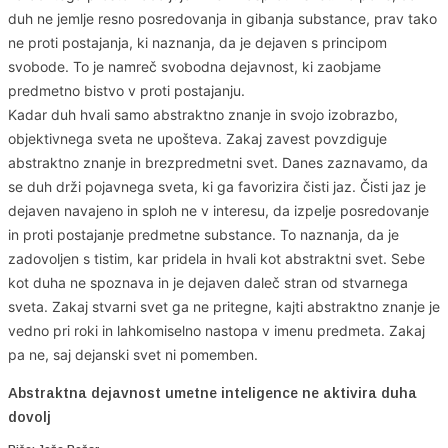
duh ne jemlje resno posredovanja in gibanja substance, prav tako
ne proti postajanja, ki naznanja, da je dejaven s principom
svobode. To je namreč svobodna dejavnost, ki zaobjame
predmetno bistvo v proti postajanju.
Kadar duh hvali samo abstraktno znanje in svojo izobrazbo,
objektivnega sveta ne upošteva. Zakaj zavest povzdiguje
abstraktno znanje in brezpredmetni svet. Danes zaznavamo, da
se duh drži pojavnega sveta, ki ga favorizira čisti jaz. Čisti jaz je
dejaven navajeno in sploh ne v interesu, da izpelje posredovanje
in proti postajanje predmetne substance. To naznanja, da je
zadovoljen s tistim, kar pridela in hvali kot abstraktni svet. Sebe
kot duha ne spoznava in je dejaven daleč stran od stvarnega
sveta. Zakaj stvarni svet ga ne pritegne, kajti abstraktno znanje je
vedno pri roki in lahkomiselno nastopa v imenu predmeta. Zakaj
pa ne, saj dejanski svet ni pomemben.
Abstraktna dejavnost umetne inteligence ne aktivira duha
dovolj