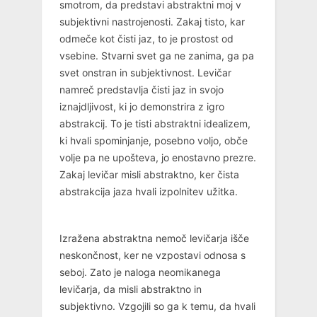
smotrom, da predstavi abstraktni moj v
subjektivni nastrojenosti. Zakaj tisto, kar
odmeče kot čisti jaz, to je prostost od
vsebine. Stvarni svet ga ne zanima, ga pa
svet onstran in subjektivnost. Levičar
namreč predstavlja čisti jaz in svojo
iznajdljivost, ki jo demonstrira z igro
abstrakcij. To je tisti abstraktni idealizem,
ki hvali spominjanje, posebno voljo, obče
volje pa ne upošteva, jo enostavno prezre.
Zakaj levičar misli abstraktno, ker čista
abstrakcija jaza hvali izpolnitev užitka.
Izražena abstraktna nemoč levičarja išče
neskončnost, ker ne vzpostavi odnosa s
seboj. Zato je naloga neomikanega
levičarja, da misli abstraktno in
subjektivno. Vzgojili so ga k temu, da hvali