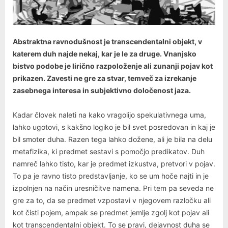
Abstraktna ravnodušnost je transcendentalni objekt, v
katerem duh najde nekaj, kar je le za druge. Vnanjsko
bistvo podobe je lirično razpoloženje ali zunanji pojav kot
prikazen. Zavesti ne gre za stvar, temveč za izrekanje
zasebnega interesa in subjektivno določenost jaza.
Kadar človek naleti na kako vragolijo spekulativnega uma,
lahko ugotovi, s kakšno logiko je bil svet posredovan in kaj je
bil smoter duha. Razen tega lahko dožene, ali je bila na delu
metafizika, ki predmet sestavi s pomočjo predikatov. Duh
namreč lahko tisto, kar je predmet izkustva, pretvori v pojav.
To pa je ravno tisto predstavljanje, ko se um hoče najti in je
izpolnjen na način uresničitve namena. Pri tem pa seveda ne
gre za to, da se predmet vzpostavi v njegovem razločku ali
kot čisti pojem, ampak se predmet jemlje zgolj kot pojav ali
kot transcendentalni objekt. To se pravi, dejavnost duha se