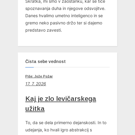
Skratka, mi smo v zaostanku, kar se tiče
spoznavanja duha in njegove odsvojitve.
Danes hvalimo umetno inteligenco in se
gremo neko pasivno držo ter si dajemo
predstavo zavesti.
Čista sebe vednost
Piše: Jože Požar
17. 7. 2026
Kaj je zlo levičarskega
užitka
To, da se dela primerno dejanskosti. In to
udejanja, ko hvali igro abstrakcij s