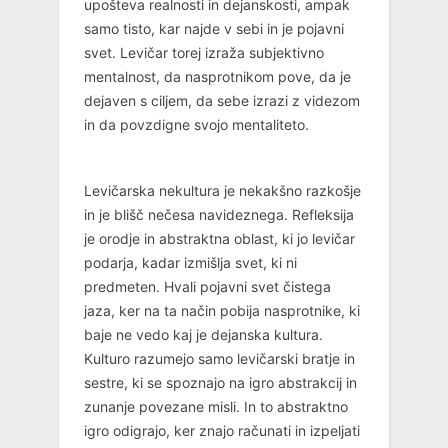
upošteva realnosti in dejanskosti, ampak
samo tisto, kar najde v sebi in je pojavni
svet. Levičar torej izraža subjektivno
mentalnost, da nasprotnikom pove, da je
dejaven s ciljem, da sebe izrazi z videzom
in da povzdigne svojo mentaliteto.
Levičarska nekultura je nekakšno razkošje
in je blišč nečesa navideznega. Refleksija
je orodje in abstraktna oblast, ki jo levičar
podarja, kadar izmišlja svet, ki ni
predmeten. Hvali pojavni svet čistega
jaza, ker na ta način pobija nasprotnike, ki
baje ne vedo kaj je dejanska kultura.
Kulturo razumejo samo levičarski bratje in
sestre, ki se spoznajo na igro abstrakcij in
zunanje povezane misli. In to abstraktno
igro odigrajo, ker znajo računati in izpeljati