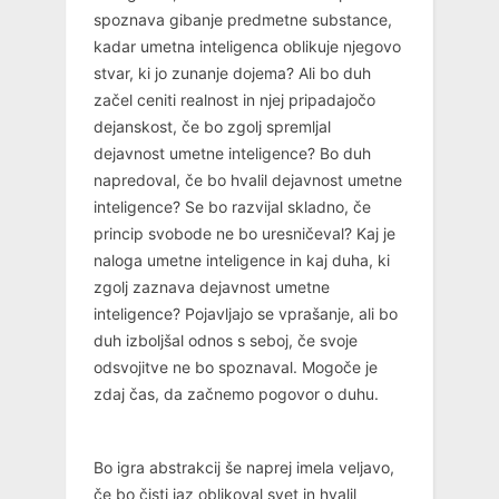
spoznava gibanje predmetne substance,
kadar umetna inteligenca oblikuje njegovo
stvar, ki jo zunanje dojema? Ali bo duh
začel ceniti realnost in njej pripadajočo
dejanskost, če bo zgolj spremljal
dejavnost umetne inteligence? Bo duh
napredoval, če bo hvalil dejavnost umetne
inteligence? Se bo razvijal skladno, če
princip svobode ne bo uresničeval? Kaj je
naloga umetne inteligence in kaj duha, ki
zgolj zaznava dejavnost umetne
inteligence? Pojavljajo se vprašanje, ali bo
duh izboljšal odnos s seboj, če svoje
odsvojitve ne bo spoznaval. Mogoče je
zdaj čas, da začnemo pogovor o duhu.
Bo igra abstrakcij še naprej imela veljavo,
če bo čisti jaz oblikoval svet in hvalil