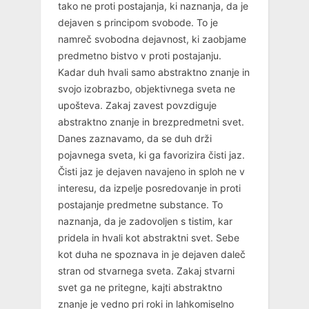
tako ne proti postajanja, ki naznanja, da je
dejaven s principom svobode. To je
namreč svobodna dejavnost, ki zaobjame
predmetno bistvo v proti postajanju.
Kadar duh hvali samo abstraktno znanje in
svojo izobrazbo, objektivnega sveta ne
upošteva. Zakaj zavest povzdiguje
abstraktno znanje in brezpredmetni svet.
Danes zaznavamo, da se duh drži
pojavnega sveta, ki ga favorizira čisti jaz.
Čisti jaz je dejaven navajeno in sploh ne v
interesu, da izpelje posredovanje in proti
postajanje predmetne substance. To
naznanja, da je zadovoljen s tistim, kar
pridela in hvali kot abstraktni svet. Sebe
kot duha ne spoznava in je dejaven daleč
stran od stvarnega sveta. Zakaj stvarni
svet ga ne pritegne, kajti abstraktno
znanje je vedno pri roki in lahkomiselno