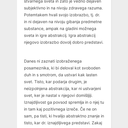
stvarnega sveta in zato je vedno dejaven
subjektivno in na nivoju zdravega razuma.
Potemtakem hvali svojo izobrazbo, tj. dr.
in ni dejaven na nivoju gibanja predmetne
substance, ampak na gladini možnega
sveta in igre abstrakcij. Igra abstrakcij
njegovo izobrazbo dovolj dobro predstavi.
Danes ni zaznati izobraženega
posameznika, ki bi deloval kot svoboden
duh in s smotrom, da ustvari kak lasten
svet. Tisto, kar podarja drugim, je
neizpolnjena abstrakcija, kar ni ustvarjeni
svet, ker je nastal v njegovi domišljiji.
Iznajdljivost ga povsod spremlja in o njej tu
in tam kaj pozitivnega izreče. Če ne on
sam, pa tisti, ki hvalijo abstraktno znanje in
tisto, kar dr. iznajdljivega predstavi. Zakaj