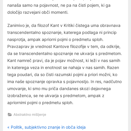
nanaša samo na pojavnost, ne pa na čisti pojem, ki ga
določijo razvejani obči momenti.
Zanimivo je, da filozof Kant v Kritiki čistega uma obravnava
transcendentalno spoznanje, katerega podlaga ni princip
nasprotja, ampak apriorni pojmi o predmetu sploh.
Pravzaprav je vrednost Kantove filozofije v tem, da odkrije,
da se transcendentalno spoznanje ne ukvarja s predmetom.
Kant namreč pravi, da je pojav možnost, ki leži v nas samih
in katerega veza in enotnost se nahaja v nas samih. Razen
tega poudari, da so čisti razumski pojmi a priori možni, ko
ima naše spoznanje opravka s pojavnostjo. In res, nadčutno
umovanje, ki smo mu priča dandanes skozi dejavnega
izobraženca, se ne ukvarja s predmetom, ampak z
apriornimi pojmi o predmetu sploh.
Abstraktno mišljenje
P
Navigacija
Politik, subjektivno znanje in obča ideja