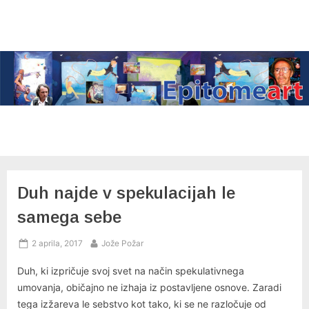
Skip
to
content
Duh najde v spekulacijah le
samega sebe
Posted
By
2 aprila, 2017
Jože Požar
on
Duh, ki izpričuje svoj svet na način spekulativnega
umovanja, običajno ne izhaja iz postavljene osnove. Zaradi
tega izžareva le sebstvo kot tako, ki se ne razločuje od