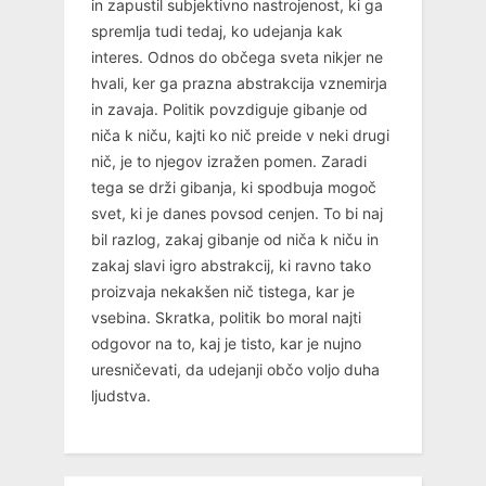
in zapustil subjektivno nastrojenost, ki ga
spremlja tudi tedaj, ko udejanja kak
interes. Odnos do občega sveta nikjer ne
hvali, ker ga prazna abstrakcija vznemirja
in zavaja. Politik povzdiguje gibanje od
niča k niču, kajti ko nič preide v neki drugi
nič, je to njegov izražen pomen. Zaradi
tega se drži gibanja, ki spodbuja mogoč
svet, ki je danes povsod cenjen. To bi naj
bil razlog, zakaj gibanje od niča k niču in
zakaj slavi igro abstrakcij, ki ravno tako
proizvaja nekakšen nič tistega, kar je
vsebina. Skratka, politik bo moral najti
odgovor na to, kaj je tisto, kar je nujno
uresničevati, da udejanji občo voljo duha
ljudstva.