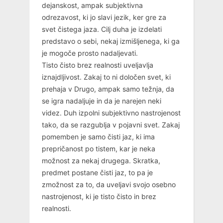
dejanskost, ampak subjektivna
odrezavost, ki jo slavi jezik, ker gre za
svet čistega jaza. Cilj duha je izdelati
predstavo o sebi, nekaj izmišljenega, ki ga
je mogoče prosto nadaljevati.
Tisto čisto brez realnosti uveljavlja
iznajdljivost. Zakaj to ni določen svet, ki
prehaja v Drugo, ampak samo težnja, da
se igra nadaljuje in da je narejen neki
videz. Duh izpolni subjektivno nastrojenost
tako, da se razgublja v pojavni svet. Zakaj
pomemben je samo čisti jaz, ki ima
prepričanost po tistem, kar je neka
možnost za nekaj drugega. Skratka,
predmet postane čisti jaz, to pa je
zmožnost za to, da uveljavi svojo osebno
nastrojenost, ki je tisto čisto in brez
realnosti.