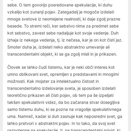
sebe. O tem govorijo posredovane spekulacije, ki duhu
vzkalijo kot zunanji pojav. Zategadelj je mogoče izdelati
mnoge svetove iz neomejene realnosti, ki daje zgolj prazne
besede. To stremi reči, ker sebstvo nima za predmet sebe
kot sebstvo, zavest sebe nadaljuje kot svoje vedenje. Duh
izhaja iz nekega vedenja, tj. iz nečesa, kar je on kot čisti jaz.
Smoter duha je, izdelati neko abstraktno umevanje ali
transcendentalni objekt, ki se ga zgolj misli in je prikazen.
Človek se lahko čudi tistemu, kar je neki obči interes kot
umno oblikovani svet, opremljen s predstavami in mnogimi
možnosti. Kak mojster za intelektualno čistost in
transcendentalno izdelovanje sveta, je sposoben izdelati
teoretično prikazen ali čisti pojav, ob tem pa še izpeljati
takšen spekulativni videz, da bo začarana stvar dosegljiva
samo tistemu duhu, ki se pozna na vragolije spekulativnega
uma. Namreč, kadar si duh zasnuje kak neposredni svet, ga
lahko pretvori v abstraktni pojav. In to tako, da svoj svet
razpotegne na spekulacije, tj. na transcendentalni privid, ki