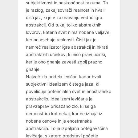
subjektivnost in neskončnost razuma. To
je razlog, zakaj sovraži realnost in hvali
čisti jaz, ki je v zaznavanju vedno igra
abstrakcij. Od tukaj toliko abstraktnih
lovorov, katerih svet nima nobene veljave,
ker ne vsebuje realnosti. Čisti jaz je
namreč realizator igre abstrakcij in hkrati
abstraktnih učinkov, ki niso pravi učinki,
ker je ono gnanje zavesti zgolj prazno
gnanje.
Največ zla pridela levičar, kadar hvali
subjektivni idealizem čistega jaza, ki
poveličuje potencialen svet in enostransko
abstrakcijo. Idealizem levičarja je
pravzaprav prikazano zlo, ki se ga
demonstrira kot nekaj, kar ne izhaja iz
nobene osnove in je enostranska
abstrakcija. To je izpeljana potegavščina
levičarja, s katero predstavi početje