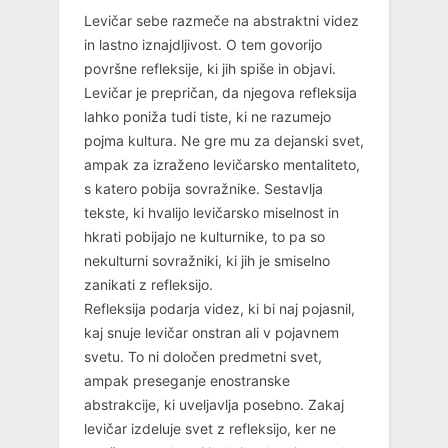
Levičar sebe razmeče na abstraktni videz
in lastno iznajdljivost. O tem govorijo
površne refleksije, ki jih spiše in objavi.
Levičar je prepričan, da njegova refleksija
lahko poniža tudi tiste, ki ne razumejo
pojma kultura. Ne gre mu za dejanski svet,
ampak za izraženo levičarsko mentaliteto,
s katero pobija sovražnike. Sestavlja
tekste, ki hvalijo levičarsko miselnost in
hkrati pobijajo ne kulturnike, to pa so
nekulturni sovražniki, ki jih je smiselno
zanikati z refleksijo.
Refleksija podarja videz, ki bi naj pojasnil,
kaj snuje levičar onstran ali v pojavnem
svetu. To ni določen predmetni svet,
ampak preseganje enostranske
abstrakcije, ki uveljavlja posebno. Zakaj
levičar izdeluje svet z refleksijo, ker ne