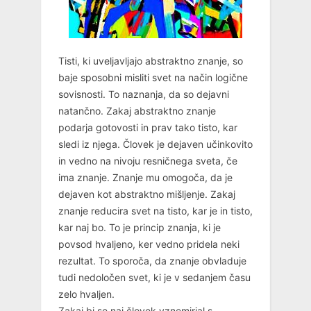
Tisti, ki uveljavljajo abstraktno znanje, so
baje sposobni misliti svet na način logične
sovisnosti. To naznanja, da so dejavni
natančno. Zakaj abstraktno znanje
podarja gotovosti in prav tako tisto, kar
sledi iz njega. Človek je dejaven učinkovito
in vedno na nivoju resničnega sveta, če
ima znanje. Znanje mu omogoča, da je
dejaven kot abstraktno mišljenje. Zakaj
znanje reducira svet na tisto, kar je in tisto,
kar naj bo. To je princip znanja, ki je
povsod hvaljeno, ker vedno pridela neki
rezultat. To sporoča, da znanje obvladuje
tudi nedoločen svet, ki je v sedanjem času
zelo hvaljen.
Zakaj bi se naj človek vznemirjal s