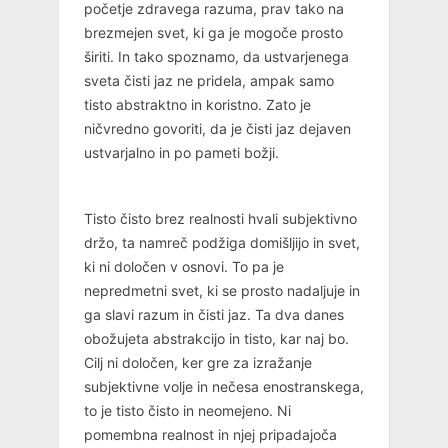
početje zdravega razuma, prav tako na
brezmejen svet, ki ga je mogoče prosto
širiti. In tako spoznamo, da ustvarjenega
sveta čisti jaz ne pridela, ampak samo
tisto abstraktno in koristno. Zato je
ničvredno govoriti, da je čisti jaz dejaven
ustvarjalno in po pameti božji.
Tisto čisto brez realnosti hvali subjektivno
držo, ta namreč podžiga domišljijo in svet,
ki ni določen v osnovi. To pa je
nepredmetni svet, ki se prosto nadaljuje in
ga slavi razum in čisti jaz. Ta dva danes
obožujeta abstrakcijo in tisto, kar naj bo.
Cilj ni določen, ker gre za izražanje
subjektivne volje in nečesa enostranskega,
to je tisto čisto in neomejeno. Ni
pomembna realnost in njej pripadajoča