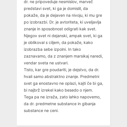
dr. ne pripoveduje nesmislov, marveč
predstavi svet, ki ga je domislil, da
pokaže, da je dejaven na nivoju, ki mu gre
po izobrazbi. Dr. je avtoriteta, ki uveljavlja
znanje in sposobnost odigrati kak svet.
Njegov svet ni dejanski, ampak svet, ki ga
je oblikoval s ciljem, da pokaže, kako
izobrazba sebe izpolni. In tako
zaznavamo, da z znanjem marsikaj naredi,
vendar sveta ne ustvari.
Tisto, kar gre poudariti, je dejstvo, da dr.
hvali samo abstraktno znanje. Predmetni
svet ga enostavno ne oplazi, kajti če bi ga,
bi najbrž izrekel kako besedo o njem.
Tega pa ne izraža, zato lahko napovemo,
da dr. predmetne substance in gibanja
substance ne ceni.