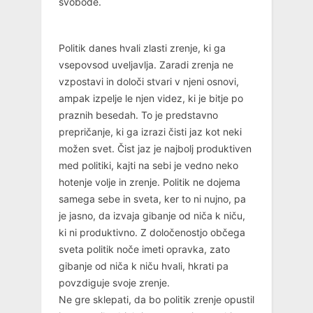
svobode.
Politik danes hvali zlasti zrenje, ki ga
vsepovsod uveljavlja. Zaradi zrenja ne
vzpostavi in določi stvari v njeni osnovi,
ampak izpelje le njen videz, ki je bitje po
praznih besedah. To je predstavno
prepričanje, ki ga izrazi čisti jaz kot neki
možen svet. Čist jaz je najbolj produktiven
med politiki, kajti na sebi je vedno neko
hotenje volje in zrenje. Politik ne dojema
samega sebe in sveta, ker to ni nujno, pa
je jasno, da izvaja gibanje od niča k niču,
ki ni produktivno. Z določenostjo občega
sveta politik noče imeti opravka, zato
gibanje od niča k niču hvali, hkrati pa
povzdiguje svoje zrenje.
Ne gre sklepati, da bo politik zrenje opustil