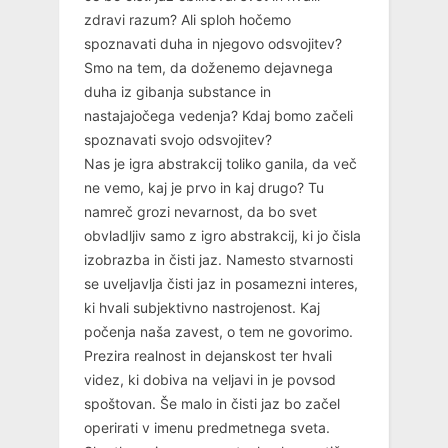
zdravi razum? Ali sploh hočemo
spoznavati duha in njegovo odsvojitev?
Smo na tem, da doženemo dejavnega
duha iz gibanja substance in
nastajajočega vedenja? Kdaj bomo začeli
spoznavati svojo odsvojitev?
Nas je igra abstrakcij toliko ganila, da več
ne vemo, kaj je prvo in kaj drugo? Tu
namreč grozi nevarnost, da bo svet
obvladljiv samo z igro abstrakcij, ki jo čisla
izobrazba in čisti jaz. Namesto stvarnosti
se uveljavlja čisti jaz in posamezni interes,
ki hvali subjektivno nastrojenost. Kaj
počenja naša zavest, o tem ne govorimo.
Prezira realnost in dejanskost ter hvali
videz, ki dobiva na veljavi in je povsod
spoštovan. Še malo in čisti jaz bo začel
operirati v imenu predmetnega sveta.