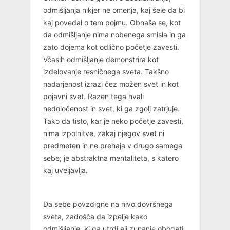
odmišljanja nikjer ne omenja, kaj šele da bi
kaj povedal o tem pojmu. Obnaša se, kot
da odmišljanje nima nobenega smisla in ga
zato dojema kot odlično početje zavesti.
Včasih odmišljanje demonstrira kot
izdelovanje resničnega sveta. Takšno
nadarjenost izrazi čez možen svet in kot
pojavni svet. Razen tega hvali
nedoločenost in svet, ki ga zgolj zatrjuje.
Tako da tisto, kar je neko početje zavesti,
nima izpolnitve, zakaj njegov svet ni
predmeten in ne prehaja v drugo samega
sebe; je abstraktna mentaliteta, s katero
kaj uveljavlja.
Da sebe povzdigne na nivo dovršnega
sveta, zadošča da izpelje kako
odmišljanje, ki ga utrdi ali zunanje obogati