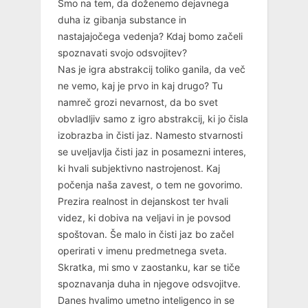
Smo na tem, da doženemo dejavnega
duha iz gibanja substance in
nastajajočega vedenja? Kdaj bomo začeli
spoznavati svojo odsvojitev?
Nas je igra abstrakcij toliko ganila, da več
ne vemo, kaj je prvo in kaj drugo? Tu
namreč grozi nevarnost, da bo svet
obvladljiv samo z igro abstrakcij, ki jo čisla
izobrazba in čisti jaz. Namesto stvarnosti
se uveljavlja čisti jaz in posamezni interes,
ki hvali subjektivno nastrojenost. Kaj
počenja naša zavest, o tem ne govorimo.
Prezira realnost in dejanskost ter hvali
videz, ki dobiva na veljavi in je povsod
spoštovan. Še malo in čisti jaz bo začel
operirati v imenu predmetnega sveta.
Skratka, mi smo v zaostanku, kar se tiče
spoznavanja duha in njegove odsvojitve.
Danes hvalimo umetno inteligenco in se