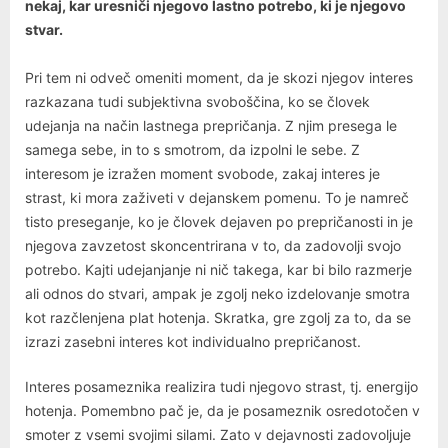
nekaj, kar uresniči njegovo lastno potrebo, ki je njegovo
stvar.
Pri tem ni odveč omeniti moment, da je skozi njegov interes
razkazana tudi subjektivna svoboščina, ko se človek
udejanja na način lastnega prepričanja. Z njim presega le
samega sebe, in to s smotrom, da izpolni le sebe. Z
interesom je izražen moment svobode, zakaj interes je
strast, ki mora zaživeti v dejanskem pomenu. To je namreč
tisto preseganje, ko je človek dejaven po prepričanosti in je
njegova zavzetost skoncentrirana v to, da zadovolji svojo
potrebo. Kajti udejanjanje ni nič takega, kar bi bilo razmerje
ali odnos do stvari, ampak je zgolj neko izdelovanje smotra
kot razčlenjena plat hotenja. Skratka, gre zgolj za to, da se
izrazi zasebni interes kot individualno prepričanost.
Interes posameznika realizira tudi njegovo strast, tj. energijo
hotenja. Pomembno pač je, da je posameznik osredotočen v
smoter z vsemi svojimi silami. Zato v dejavnosti zadovoljuje