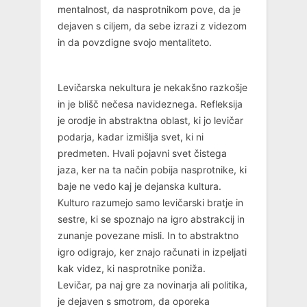
mentalnost, da nasprotnikom pove, da je
dejaven s ciljem, da sebe izrazi z videzom
in da povzdigne svojo mentaliteto.
Levičarska nekultura je nekakšno razkošje
in je blišč nečesa navideznega. Refleksija
je orodje in abstraktna oblast, ki jo levičar
podarja, kadar izmišlja svet, ki ni
predmeten. Hvali pojavni svet čistega
jaza, ker na ta način pobija nasprotnike, ki
baje ne vedo kaj je dejanska kultura.
Kulturo razumejo samo levičarski bratje in
sestre, ki se spoznajo na igro abstrakcij in
zunanje povezane misli. In to abstraktno
igro odigrajo, ker znajo računati in izpeljati
kak videz, ki nasprotnike poniža.
Levičar, pa naj gre za novinarja ali politika,
je dejaven s smotrom, da oporeka