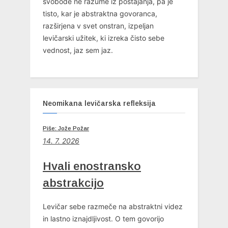
svobode ne razume iz postajanja, pa je
tisto, kar je abstraktna govoranca,
razširjena v svet onstran, izpeljan
levičarski užitek, ki izreka čisto sebe
vednost, jaz sem jaz.
Neomikana levičarska refleksija
Piše: Jože Požar
14. 7. 2026
Hvali enostransko
abstrakcijo
Levičar sebe razmeče na abstraktni videz
in lastno iznajdljivost. O tem govorijo