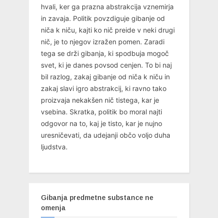
hvali, ker ga prazna abstrakcija vznemirja
in zavaja. Politik povzdiguje gibanje od
niča k niču, kajti ko nič preide v neki drugi
nič, je to njegov izražen pomen. Zaradi
tega se drži gibanja, ki spodbuja mogoč
svet, ki je danes povsod cenjen. To bi naj
bil razlog, zakaj gibanje od niča k niču in
zakaj slavi igro abstrakcij, ki ravno tako
proizvaja nekakšen nič tistega, kar je
vsebina. Skratka, politik bo moral najti
odgovor na to, kaj je tisto, kar je nujno
uresničevati, da udejanji občo voljo duha
ljudstva.
Gibanja predmetne substance ne
omenja