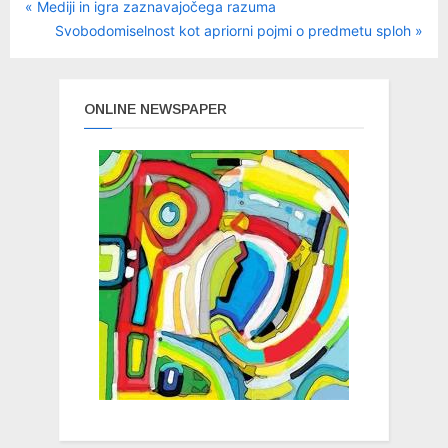
P
Navigacija
Mediji in igra zaznavajočega razuma
r
N
Svobodomiselnost kot apriorni pojmi o predmetu sploh
prispevka
e
e
v
x
i
t
ONLINE NEWSPAPER
o
P
u
o
s
s
P
t
o
:
s
t
: