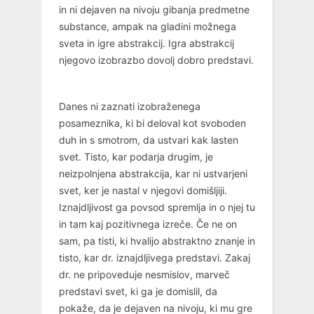
in ni dejaven na nivoju gibanja predmetne
substance, ampak na gladini možnega
sveta in igre abstrakcij. Igra abstrakcij
njegovo izobrazbo dovolj dobro predstavi.
Danes ni zaznati izobraženega
posameznika, ki bi deloval kot svoboden
duh in s smotrom, da ustvari kak lasten
svet. Tisto, kar podarja drugim, je
neizpolnjena abstrakcija, kar ni ustvarjeni
svet, ker je nastal v njegovi domišljiji.
Iznajdljivost ga povsod spremlja in o njej tu
in tam kaj pozitivnega izreče. Če ne on
sam, pa tisti, ki hvalijo abstraktno znanje in
tisto, kar dr. iznajdljivega predstavi. Zakaj
dr. ne pripoveduje nesmislov, marveč
predstavi svet, ki ga je domislil, da
pokaže, da je dejaven na nivoju, ki mu gre