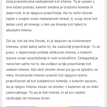
torej posredovana nadarjenost kot interes. Ta je vpisan v
dve ločeni podobi, katerih sredina je izraženo hotenje in
dejavnost, ki je njegovo prepričanje. Na ta način človek
najde v svojem svetu nadarjenost strasti, tj. svojo stvar kot
lasten uvid ali mnenje, s tem pa bivanje kot talent in
absolutni interes.
Zdi se, kot da ima človek, ki je dejaven na konkretnem
interesu, pred seboj samo to, da zadovolji prepričanje. To se
pravi, z dejavnostjo pridela oblikovan interes, s katerim
izpove svoje razpoloženje in tudi svoboščino. Zategadelj je
naravnan samo na to, da uveljavi svoje prepričanje kot
oseben interes, tisti obči smoter stvari pa ga na splošno ne
mika. Enostranski interes uresniči kot njegovo lastno
prepričanost ali kot subjektivno hotenje, s katerim opozori,
da je njegov interes vezan na smoter, v katerem se on dobi
zadovoljnega. To pa je tisti interes, ki se po vsebini
razlikujejo od interesa stvari.