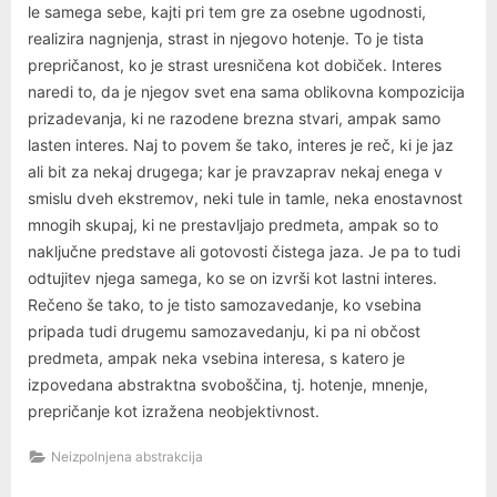
le samega sebe, kajti pri tem gre za osebne ugodnosti,
realizira nagnjenja, strast in njegovo hotenje. To je tista
prepričanost, ko je strast uresničena kot dobiček. Interes
naredi to, da je njegov svet ena sama oblikovna kompozicija
prizadevanja, ki ne razodene brezna stvari, ampak samo
lasten interes. Naj to povem še tako, interes je reč, ki je jaz
ali bit za nekaj drugega; kar je pravzaprav nekaj enega v
smislu dveh ekstremov, neki tule in tamle, neka enostavnost
mnogih skupaj, ki ne prestavljajo predmeta, ampak so to
naključne predstave ali gotovosti čistega jaza. Je pa to tudi
odtujitev njega samega, ko se on izvrši kot lastni interes.
Rečeno še tako, to je tisto samozavedanje, ko vsebina
pripada tudi drugemu samozavedanju, ki pa ni občost
predmeta, ampak neka vsebina interesa, s katero je
izpovedana abstraktna svoboščina, tj. hotenje, mnenje,
prepričanje kot izražena neobjektivnost.
Neizpolnjena abstrakcija