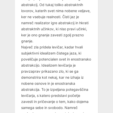
abstrakcij. Od tukaj toliko abstraktnih
lovorov, katerih svet nima nobene veljave,
ker ne vsebuje realnosti. Čisti jaz je
namreč realizator igre abstrakcij in hkrati
abstraktnih učinkov, ki niso pravi učinki,
ker je ono gnanje zavesti zgolj prazno
gnanje.
Največ zla pridela levičar, kadar hvali
subjektivni idealizem čistega jaza, ki
poveličuje potencialen svet in enostransko
abstrakcijo. Idealizem levičarja je
pravzaprav prikazano zlo, ki se ga
demonstrira kot nekaj, kar ne izhaja iz
nobene osnove in je enostranska
abstrakcija. To je izpeljana potegavščina
levičarja, s katero predstavi početje
zavesti in pričevanje o tem, kako dojema
samega sebe in svobodo. Namreč