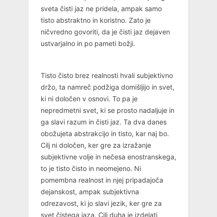
sveta čisti jaz ne pridela, ampak samo
tisto abstraktno in koristno. Zato je
ničvredno govoriti, da je čisti jaz dejaven
ustvarjalno in po pameti božji.
Tisto čisto brez realnosti hvali subjektivno
držo, ta namreč podžiga domišljijo in svet,
ki ni določen v osnovi. To pa je
nepredmetni svet, ki se prosto nadaljuje in
ga slavi razum in čisti jaz. Ta dva danes
obožujeta abstrakcijo in tisto, kar naj bo.
Cilj ni določen, ker gre za izražanje
subjektivne volje in nečesa enostranskega,
to je tisto čisto in neomejeno. Ni
pomembna realnost in njej pripadajoča
dejanskost, ampak subjektivna
odrezavost, ki jo slavi jezik, ker gre za
svet čistega jaza. Cilj duha je izdelati