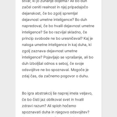
stvar, ki jo zunanje dojema? Ali bo duh
začel ceniti realnost in njej pripadajočo
dejanskost, če bo zgolj spremljal
dejavnost umetne inteligence? Bo duh
napredoval, če bo hvalil dejavnost umetne
inteligence? Se bo razvijal skladno, če
princip svobode ne bo uresničeval? Kaj je
naloga umetne inteligence in kaj duha, ki
zgolj zaznava dejavnost umetne
inteligence? Pojavljajo se vprašanje, ali bo
duh izboljšal odnos s seboj, če svoje
odsvojitve ne bo spoznaval. Mogoče je
zdaj čas, da začnemo pogovor o duhu.
Bo igra abstrakcij še naprej imela veljavo,
če bo čisti jaz oblikoval svet in hvalil
zdravi razum? Ali sploh hočemo
spoznavati duha in njegovo odsvojitev?