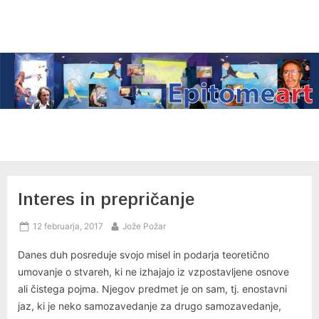
Skip
to
content
Interes in prepričanje
Posted
By
12 februarja, 2017
Jože Požar
on
Danes duh posreduje svojo misel in podarja teoretično
umovanje o stvareh, ki ne izhajajo iz vzpostavljene osnove
ali čistega pojma. Njegov predmet je on sam, tj. enostavni
jaz, ki je neko samozavedanje za drugo samozavedanje,