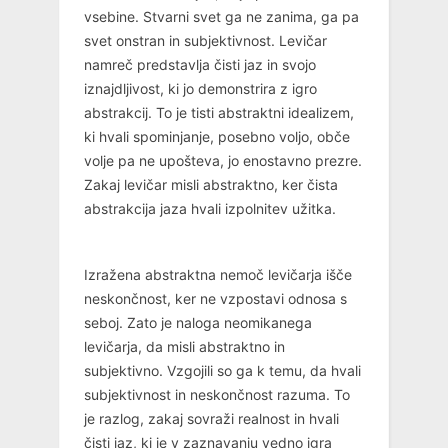
vsebine. Stvarni svet ga ne zanima, ga pa
svet onstran in subjektivnost. Levičar
namreč predstavlja čisti jaz in svojo
iznajdljivost, ki jo demonstrira z igro
abstrakcij. To je tisti abstraktni idealizem,
ki hvali spominjanje, posebno voljo, obče
volje pa ne upošteva, jo enostavno prezre.
Zakaj levičar misli abstraktno, ker čista
abstrakcija jaza hvali izpolnitev užitka.
Izražena abstraktna nemoč levičarja išče
neskončnost, ker ne vzpostavi odnosa s
seboj. Zato je naloga neomikanega
levičarja, da misli abstraktno in
subjektivno. Vzgojili so ga k temu, da hvali
subjektivnost in neskončnost razuma. To
je razlog, zakaj sovraži realnost in hvali
čisti jaz, ki je v zaznavanju vedno igra