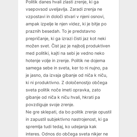
Politik danes hvali zlasti zrenje, ki ga
vsepovsod uveljavlja. Zaradi zrenja ne
vzpostavi in določi stvari v njeni osnovi,
ampak izpelje le njen videz, ki je bitje po
praznih besedah. To je predstavno
prepričanje, ki ga izrazi čisti jaz kot neki
možen svet. Čist jaz je najbolj produktiven
med politiki, kajti na sebi je vedno neko
hotenje volje in zrenje. Politik ne dojema
samega sebe in sveta, ker to ni nujno, pa
je jasno, da izvaja gibanje od niča k niču,
ki ni produktivno. Z določenostjo občega
sveta politik noče imeti opravka, zato
gibanje od niča k niču hvali, hkrati pa
povzdiguje svoje zrenje.
Ne gre sklepati, da bo politik zrenje opustil
in zapustil subjektivno nastrojenost, ki ga
spremlja tudi tedaj, ko udejanja kak
interes. Odnos do občega sveta nikjer ne