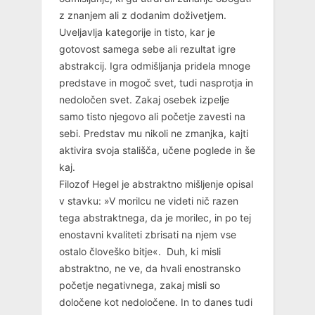
z znanjem ali z dodanim doživetjem.
Uveljavlja kategorije in tisto, kar je
gotovost samega sebe ali rezultat igre
abstrakcij. Igra odmišljanja pridela mnoge
predstave in mogoč svet, tudi nasprotja in
nedoločen svet. Zakaj osebek izpelje
samo tisto njegovo ali početje zavesti na
sebi. Predstav mu nikoli ne zmanjka, kajti
aktivira svoja stališča, učene poglede in še
kaj.
Filozof Hegel je abstraktno mišljenje opisal
v stavku: »V morilcu ne videti nič razen
tega abstraktnega, da je morilec, in po tej
enostavni kvaliteti zbrisati na njem vse
ostalo človeško bitje«. Duh, ki misli
abstraktno, ne ve, da hvali enostransko
početje negativnega, zakaj misli so
določene kot nedoločene. In to danes tudi