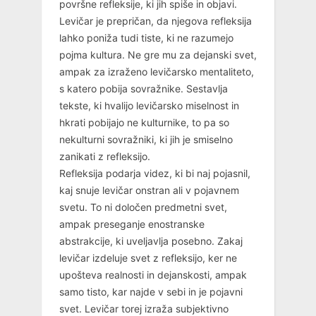
površne refleksije, ki jih spiše in objavi.
Levičar je prepričan, da njegova refleksija
lahko poniža tudi tiste, ki ne razumejo
pojma kultura. Ne gre mu za dejanski svet,
ampak za izraženo levičarsko mentaliteto,
s katero pobija sovražnike. Sestavlja
tekste, ki hvalijo levičarsko miselnost in
hkrati pobijajo ne kulturnike, to pa so
nekulturni sovražniki, ki jih je smiselno
zanikati z refleksijo.
Refleksija podarja videz, ki bi naj pojasnil,
kaj snuje levičar onstran ali v pojavnem
svetu. To ni določen predmetni svet,
ampak preseganje enostranske
abstrakcije, ki uveljavlja posebno. Zakaj
levičar izdeluje svet z refleksijo, ker ne
upošteva realnosti in dejanskosti, ampak
samo tisto, kar najde v sebi in je pojavni
svet. Levičar torej izraža subjektivno