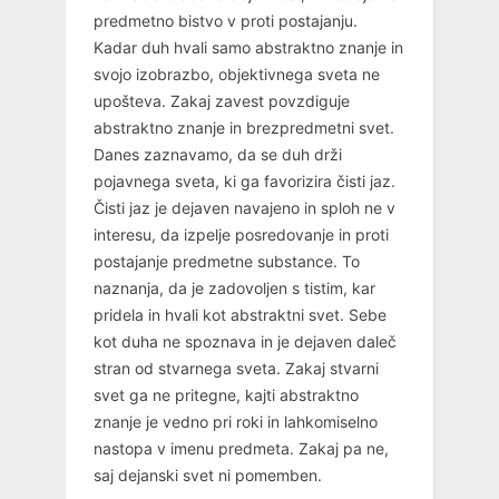
predmetno bistvo v proti postajanju.
Kadar duh hvali samo abstraktno znanje in
svojo izobrazbo, objektivnega sveta ne
upošteva. Zakaj zavest povzdiguje
abstraktno znanje in brezpredmetni svet.
Danes zaznavamo, da se duh drži
pojavnega sveta, ki ga favorizira čisti jaz.
Čisti jaz je dejaven navajeno in sploh ne v
interesu, da izpelje posredovanje in proti
postajanje predmetne substance. To
naznanja, da je zadovoljen s tistim, kar
pridela in hvali kot abstraktni svet. Sebe
kot duha ne spoznava in je dejaven daleč
stran od stvarnega sveta. Zakaj stvarni
svet ga ne pritegne, kajti abstraktno
znanje je vedno pri roki in lahkomiselno
nastopa v imenu predmeta. Zakaj pa ne,
saj dejanski svet ni pomemben.