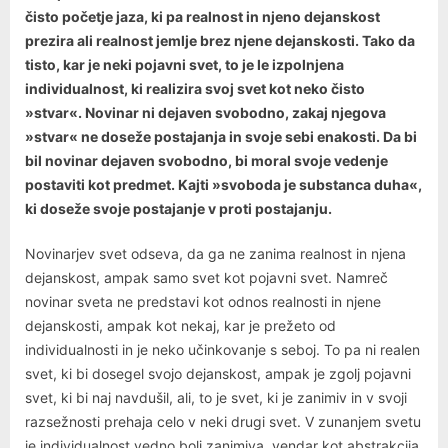
čisto početje jaza, ki pa realnost in njeno dejanskost
prezira ali realnost jemlje brez njene dejanskosti. Tako da
tisto, kar je neki pojavni svet, to je le izpolnjena
individualnost, ki realizira svoj svet kot neko čisto
»stvar«. Novinar ni dejaven svobodno, zakaj njegova
»stvar« ne doseže postajanja in svoje sebi enakosti. Da bi
bil novinar dejaven svobodno, bi moral svoje vedenje
postaviti kot predmet. Kajti »svoboda je substanca duha«,
ki doseže svoje postajanje v proti postajanju.
Novinarjev svet odseva, da ga ne zanima realnost in njena
dejanskost, ampak samo svet kot pojavni svet. Namreč
novinar sveta ne predstavi kot odnos realnosti in njene
dejanskosti, ampak kot nekaj, kar je prežeto od
individualnosti in je neko učinkovanje s seboj. To pa ni realen
svet, ki bi dosegel svojo dejanskost, ampak je zgolj pojavni
svet, ki bi naj navdušil, ali, to je svet, ki je zanimiv in v svoji
razsežnosti prehaja celo v neki drugi svet. V zunanjem svetu
je individualnost vedno bolj zanimiva, vendar kot abstrakcija