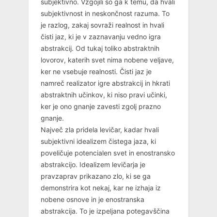
subjektivno. Vzgojili so ga k temu, da hvali
subjektivnost in neskončnost razuma. To
je razlog, zakaj sovraži realnost in hvali
čisti jaz, ki je v zaznavanju vedno igra
abstrakcij. Od tukaj toliko abstraktnih
lovorov, katerih svet nima nobene veljave,
ker ne vsebuje realnosti. Čisti jaz je
namreč realizator igre abstrakcij in hkrati
abstraktnih učinkov, ki niso pravi učinki,
ker je ono gnanje zavesti zgolj prazno
gnanje.
Največ zla pridela levičar, kadar hvali
subjektivni idealizem čistega jaza, ki
poveličuje potencialen svet in enostransko
abstrakcijo. Idealizem levičarja je
pravzaprav prikazano zlo, ki se ga
demonstrira kot nekaj, kar ne izhaja iz
nobene osnove in je enostranska
abstrakcija. To je izpeljana potegavščina