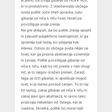
je jasno, da izvaja gibanje od niča k niču,
ki ni produktivno. Z določenostjo občega
sveta politik noče imeti opravka, zato
gibanje od niča k niču hvali, hkrati pa
povzdiguje svoje zrenje.
Ne gre sklepati, da bo politik zrenje opustil
in zapustil subjektivno nastrojenost, ki ga
spremlja tudi tedaj, ko udejanja kak
interes. Odnos do občega sveta nikjer ne
hvali, ker ga prazna abstrakcija vznemirja
in zavaja. Politik povzdiguje gibanje od
niča k niču, kajti ko nič preide v neki drugi
nič, je to njegov izražen pomen. Zaradi
tega se drži gibanja, ki spodbuja mogoč
svet, ki je danes povsod cenjen. To bi naj
bil razlog, zakaj gibanje od niča k niču in
zakaj slavi igro abstrakcij, ki ravno tako
proizvaja nekakšen nič tistega, kar je
vsebina. Skratka, politik bo moral najti