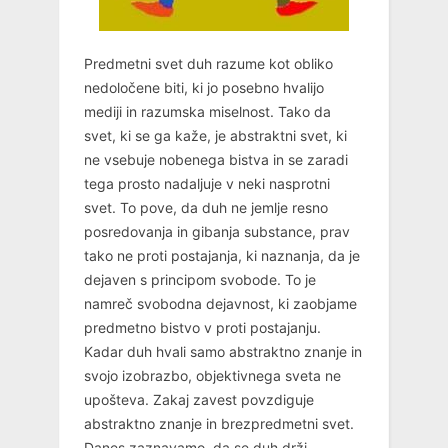
Predmetni svet duh razume kot obliko
nedoločene biti, ki jo posebno hvalijo
mediji in razumska miselnost. Tako da
svet, ki se ga kaže, je abstraktni svet, ki
ne vsebuje nobenega bistva in se zaradi
tega prosto nadaljuje v neki nasprotni
svet. To pove, da duh ne jemlje resno
posredovanja in gibanja substance, prav
tako ne proti postajanja, ki naznanja, da je
dejaven s principom svobode. To je
namreč svobodna dejavnost, ki zaobjame
predmetno bistvo v proti postajanju.
Kadar duh hvali samo abstraktno znanje in
svojo izobrazbo, objektivnega sveta ne
upošteva. Zakaj zavest povzdiguje
abstraktno znanje in brezpredmetni svet.
Danes zaznavamo, da se duh drži