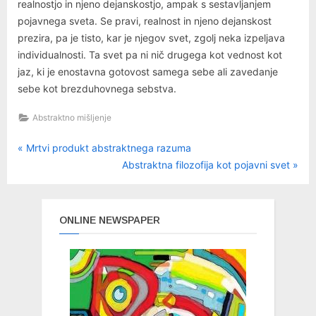
realnostjo in njeno dejanskostjo, ampak s sestavljanjem
pojavnega sveta. Se pravi, realnost in njeno dejanskost
prezira, pa je tisto, kar je njegov svet, zgolj neka izpeljava
individualnosti. Ta svet pa ni nič drugega kot vednost kot
jaz, ki je enostavna gotovost samega sebe ali zavedanje
sebe kot brezduhovnega sebstva.
Abstraktno mišljenje
P
Navigacija
Mrtvi produkt abstraktnega razuma
r
N
Abstraktna filozofija kot pojavni svet
prispevka
e
e
v
x
i
t
ONLINE NEWSPAPER
o
P
u
o
s
s
P
t
o
: