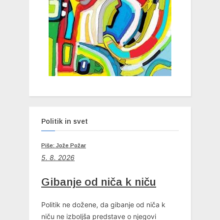
s
t
:
Politik in svet
Piše: Jože Požar
5. 8. 2026
Gibanje od niča k niču
Politik ne dožene, da gibanje od niča k
niču ne izboljša predstave o njegovi