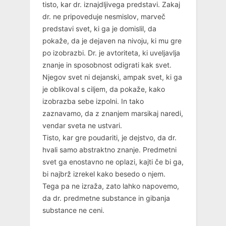
tisto, kar dr. iznajdljivega predstavi. Zakaj
dr. ne pripoveduje nesmislov, marveč
predstavi svet, ki ga je domislil, da
pokaže, da je dejaven na nivoju, ki mu gre
po izobrazbi. Dr. je avtoriteta, ki uveljavlja
znanje in sposobnost odigrati kak svet.
Njegov svet ni dejanski, ampak svet, ki ga
je oblikoval s ciljem, da pokaže, kako
izobrazba sebe izpolni. In tako
zaznavamo, da z znanjem marsikaj naredi,
vendar sveta ne ustvari.
Tisto, kar gre poudariti, je dejstvo, da dr.
hvali samo abstraktno znanje. Predmetni
svet ga enostavno ne oplazi, kajti če bi ga,
bi najbrž izrekel kako besedo o njem.
Tega pa ne izraža, zato lahko napovemo,
da dr. predmetne substance in gibanja
substance ne ceni.