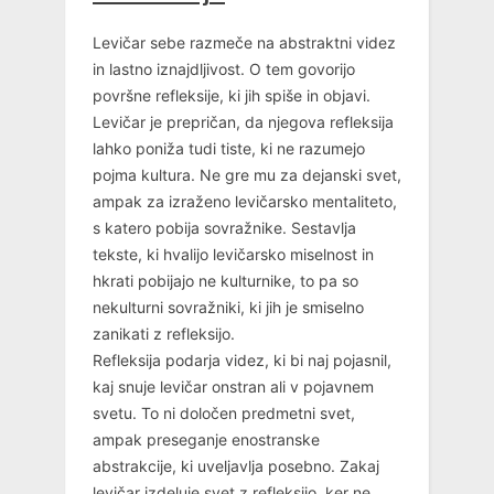
Levičar sebe razmeče na abstraktni videz
in lastno iznajdljivost. O tem govorijo
površne refleksije, ki jih spiše in objavi.
Levičar je prepričan, da njegova refleksija
lahko poniža tudi tiste, ki ne razumejo
pojma kultura. Ne gre mu za dejanski svet,
ampak za izraženo levičarsko mentaliteto,
s katero pobija sovražnike. Sestavlja
tekste, ki hvalijo levičarsko miselnost in
hkrati pobijajo ne kulturnike, to pa so
nekulturni sovražniki, ki jih je smiselno
zanikati z refleksijo.
Refleksija podarja videz, ki bi naj pojasnil,
kaj snuje levičar onstran ali v pojavnem
svetu. To ni določen predmetni svet,
ampak preseganje enostranske
abstrakcije, ki uveljavlja posebno. Zakaj
levičar izdeluje svet z refleksijo, ker ne