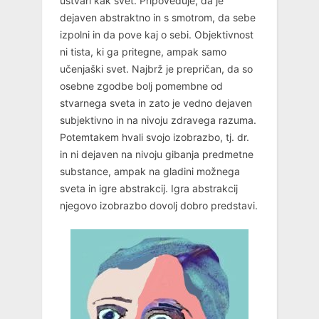
ustvari kak svet. Pripoveduje, da je
dejaven abstraktno in s smotrom, da sebe
izpolni in da pove kaj o sebi. Objektivnost
ni tista, ki ga pritegne, ampak samo
učenjaški svet. Najbrž je prepričan, da so
osebne zgodbe bolj pomembne od
stvarnega sveta in zato je vedno dejaven
subjektivno in na nivoju zdravega razuma.
Potemtakem hvali svojo izobrazbo, tj. dr.
in ni dejaven na nivoju gibanja predmetne
substance, ampak na gladini možnega
sveta in igre abstrakcij. Igra abstrakcij
njegovo izobrazbo dovolj dobro predstavi.