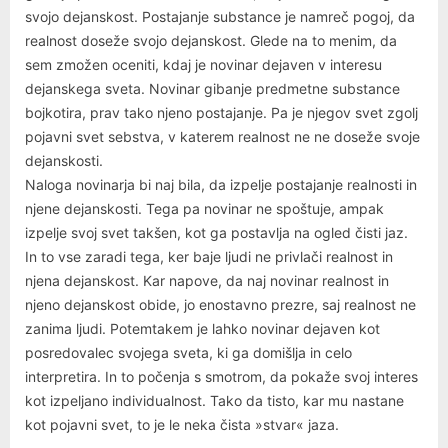
svojo dejanskost. Postajanje substance je namreč pogoj, da
realnost doseže svojo dejanskost. Glede na to menim, da
sem zmožen oceniti, kdaj je novinar dejaven v interesu
dejanskega sveta. Novinar gibanje predmetne substance
bojkotira, prav tako njeno postajanje. Pa je njegov svet zgolj
pojavni svet sebstva, v katerem realnost ne ne doseže svoje
dejanskosti.
Naloga novinarja bi naj bila, da izpelje postajanje realnosti in
njene dejanskosti. Tega pa novinar ne spoštuje, ampak
izpelje svoj svet takšen, kot ga postavlja na ogled čisti jaz.
In to vse zaradi tega, ker baje ljudi ne privlači realnost in
njena dejanskost. Kar napove, da naj novinar realnost in
njeno dejanskost obide, jo enostavno prezre, saj realnost ne
zanima ljudi. Potemtakem je lahko novinar dejaven kot
posredovalec svojega sveta, ki ga domišlja in celo
interpretira. In to počenja s smotrom, da pokaže svoj interes
kot izpeljano individualnost. Tako da tisto, kar mu nastane
kot pojavni svet, to je le neka čista »stvar« jaza.