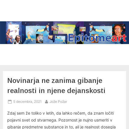
Skip
to
content
Novinarja ne zanima gibanje
realnosti in njene dejanskosti
Posted
By
5 decembra, 2021
Jože Požar
on
Zdaj sem že toliko v letih, da lahko rečem, da znam ločiti
pojavni svet od stvarnega. Pozornost je nujno usmeriti v
gibanje predmetne substance in to, ali je realnost dosegla