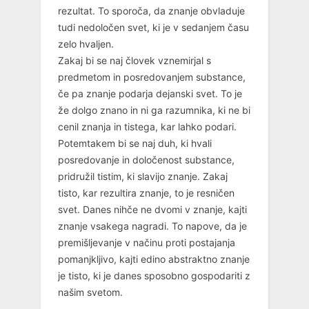
rezultat. To sporoča, da znanje obvladuje
tudi nedoločen svet, ki je v sedanjem času
zelo hvaljen.
Zakaj bi se naj človek vznemirjal s
predmetom in posredovanjem substance,
če pa znanje podarja dejanski svet. To je
že dolgo znano in ni ga razumnika, ki ne bi
cenil znanja in tistega, kar lahko podari.
Potemtakem bi se naj duh, ki hvali
posredovanje in določenost substance,
pridružil tistim, ki slavijo znanje. Zakaj
tisto, kar rezultira znanje, to je resničen
svet. Danes nihče ne dvomi v znanje, kajti
znanje vsakega nagradi. To napove, da je
premišljevanje v načinu proti postajanja
pomanjkljivo, kajti edino abstraktno znanje
je tisto, ki je danes sposobno gospodariti z
našim svetom.