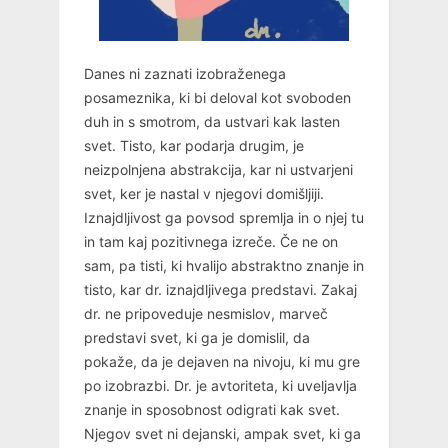
Danes ni zaznati izobraženega
posameznika, ki bi deloval kot svoboden
duh in s smotrom, da ustvari kak lasten
svet. Tisto, kar podarja drugim, je
neizpolnjena abstrakcija, kar ni ustvarjeni
svet, ker je nastal v njegovi domišljiji.
Iznajdljivost ga povsod spremlja in o njej tu
in tam kaj pozitivnega izreče. Če ne on
sam, pa tisti, ki hvalijo abstraktno znanje in
tisto, kar dr. iznajdljivega predstavi. Zakaj
dr. ne pripoveduje nesmislov, marveč
predstavi svet, ki ga je domislil, da
pokaže, da je dejaven na nivoju, ki mu gre
po izobrazbi. Dr. je avtoriteta, ki uveljavlja
znanje in sposobnost odigrati kak svet.
Njegov svet ni dejanski, ampak svet, ki ga