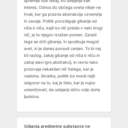
spremlja tudi tedaj, ko udejanja kak
interes. Odnos do občega sveta nikjer ne
hvali, ker ga prazna abstrakcija vznemirja
in zavaja. Politik povzdiguje gibanje od
niča k niču, kajti ko nič preide v neki drugi
nič, je to njegov izražen pomen. Zaradi
tega se drži gibanja, ki spodbuja mogoč
svet, ki je danes povsod cenjen. To bi naj
bil razlog, zakaj gibanje od niča k niču in
zakaj slavi igro abstrakcij, ki ravno tako
proizvaja nekakšen nič tistega, kar je
vsebina. Skratka, politik bo moral najti
odgovor na to, kaj je tisto, kar je nujno
uresničevati, da udejanji občo voljo duha
ljudstva.
Gibanja predmetne substance ne