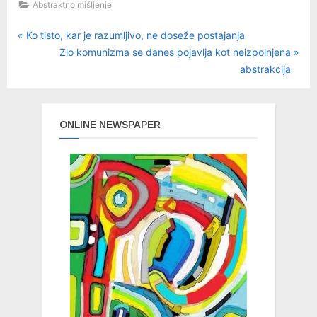
Abstraktno mišljenje
P
Navigacija
Ko tisto, kar je razumljivo, ne doseže postajanja
r
N
Zlo komunizma se danes pojavlja kot neizpolnjena
prispevka
e
e
abstrakcija
v
x
i
t
o
P
ONLINE NEWSPAPER
u
o
s
s
P
t
o
:
s
t
: