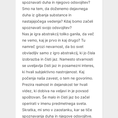
spoznavati duha in njegovo odsvojitev?
Smo na tem, da doženemo dejavnega
duha iz gibanja substance in
nastajajočega vedenja? Kdaj bomo začeli
spoznavati svojo odsvojitev?
Nas je igra abstrakcij toliko ganila, da več
ne vemo, kaj je prvo in kaj drugo? Tu
namreč grozi nevarnost, da bo svet
obvladljiv samo z igro abstrakcij, ki jo čisla
izobrazba in čisti jaz. Namesto stvarnosti
se uveljavlja čisti jaz in posamezni interes,
ki hvali subjektivno nastrojenost. Kaj
počenja naša zavest, o tem ne govorimo.
Prezira realnost in dejanskost ter hvali
videz, ki dobiva na veljavi in je povsod
spoštovan. Še malo in čisti jaz bo začel
operirati v imenu predmetnega sveta.
Skratka, mi smo v zaostanku, kar se tiče
spoznavanja duha in njegove odsvojitve.