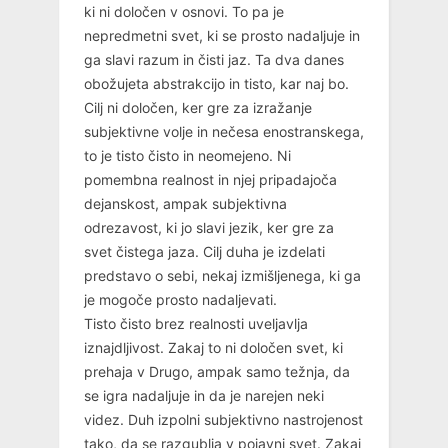
ki ni določen v osnovi. To pa je
nepredmetni svet, ki se prosto nadaljuje in
ga slavi razum in čisti jaz. Ta dva danes
obožujeta abstrakcijo in tisto, kar naj bo.
Cilj ni določen, ker gre za izražanje
subjektivne volje in nečesa enostranskega,
to je tisto čisto in neomejeno. Ni
pomembna realnost in njej pripadajoča
dejanskost, ampak subjektivna
odrezavost, ki jo slavi jezik, ker gre za
svet čistega jaza. Cilj duha je izdelati
predstavo o sebi, nekaj izmišljenega, ki ga
je mogoče prosto nadaljevati.
Tisto čisto brez realnosti uveljavlja
iznajdljivost. Zakaj to ni določen svet, ki
prehaja v Drugo, ampak samo težnja, da
se igra nadaljuje in da je narejen neki
videz. Duh izpolni subjektivno nastrojenost
tako, da se razgublja v pojavni svet. Zakaj