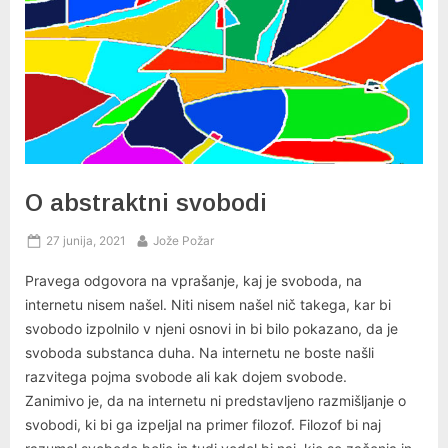
O abstraktni svobodi
Posted
By
27 junija, 2021
Jože Požar
on
Pravega odgovora na vprašanje, kaj je svoboda, na
internetu nisem našel. Niti nisem našel nič takega, kar bi
svobodo izpolnilo v njeni osnovi in bi bilo pokazano, da je
svoboda substanca duha. Na internetu ne boste našli
razvitega pojma svobode ali kak dojem svobode.
Zanimivo je, da na internetu ni predstavljeno razmišljanje o
svobodi, ki bi ga izpeljal na primer filozof. Filozof bi naj