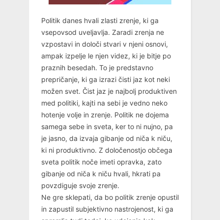
Politik danes hvali zlasti zrenje, ki ga
vsepovsod uveljavlja. Zaradi zrenja ne
vzpostavi in določi stvari v njeni osnovi,
ampak izpelje le njen videz, ki je bitje po
praznih besedah. To je predstavno
prepričanje, ki ga izrazi čisti jaz kot neki
možen svet. Čist jaz je najbolj produktiven
med politiki, kajti na sebi je vedno neko
hotenje volje in zrenje. Politik ne dojema
samega sebe in sveta, ker to ni nujno, pa
je jasno, da izvaja gibanje od niča k niču,
ki ni produktivno. Z določenostjo občega
sveta politik noče imeti opravka, zato
gibanje od niča k niču hvali, hkrati pa
povzdiguje svoje zrenje.
Ne gre sklepati, da bo politik zrenje opustil
in zapustil subjektivno nastrojenost, ki ga