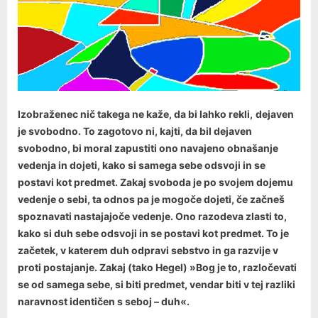
Izobraženec nič takega ne kaže, da bi lahko rekli,
dejaven
je svobodno. To zagotovo ni, kajti, da bil dejaven
svobodno, bi moral zapustiti ono navajeno obnašanje
vedenja in dojeti, kako si samega sebe odsvoji in se
postavi kot predmet. Zakaj svoboda je po svojem dojemu
vedenje o sebi, ta odnos pa je mogoče dojeti, če začneš
spoznavati nastajajoče vedenje. Ono razodeva zlasti to,
kako si duh sebe odsvoji in se postavi kot predmet. To je
začetek, v katerem duh odpravi sebstvo in ga razvije v
proti postajanje. Zakaj (tako Hegel) »Bog je to, razločevati
se od samega sebe, si biti predmet, vendar biti v tej razliki
naravnost identičen s seboj – duh«.