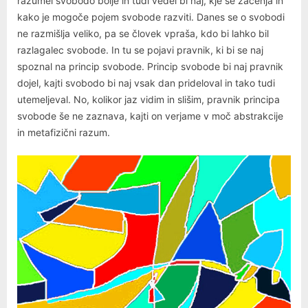
razumel svobodo bolje in tudi vedel bi naj, kje se začenja in
kako je mogoče pojem svobode razviti. Danes se o svobodi
ne razmišlja veliko, pa se človek vpraša, kdo bi lahko bil
razlagalec svobode. In tu se pojavi pravnik, ki bi se naj
spoznal na princip svobode. Princip svobode bi naj pravnik
dojel, kajti svobodo bi naj vsak dan prideloval in tako tudi
utemeljeval. No, kolikor jaz vidim in slišim, pravnik principa
svobode še ne zaznava, kajti on verjame v moč abstrakcije
in metafizični razum.