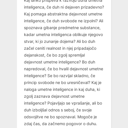
Kaj lahko prispeva k razvoju duha umetna
inteligenca, če duh ni dejaven prizadevno?
Kaj pomaga abstraktna dejavnost umetne
inteligence, če duh svobode ne izpolni? Ali
spoznava gibanje predmetne substance,
kadar umetna inteligenca oblikuje njegovo
stvar, ki jo zunanje dojema? Ali bo duh
začel ceniti realnost in njej pripadajočo
dejanskost, če bo zgolj spremljal
dejavnost umetne inteligence? Bo duh
napredoval, če bo hvalil dejavnost umetne
inteligence? Se bo razvijal skladno, če
princip svobode ne bo uresničeval? Kaj je
naloga umetne inteligence in kaj duha, ki
zgolj zaznava dejavnost umetne
inteligence? Pojavljajo se vprašanje, ali bo
duh izboljšal odnos s seboj, če svoje
odsvojitve ne bo spoznaval. Mogoče je
zdaj čas, da začnemo pogovor o duhu.