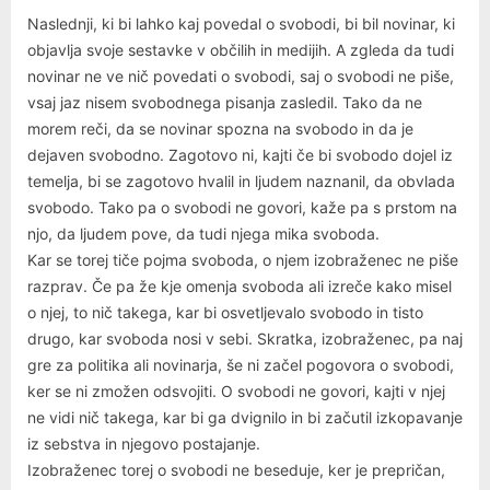
Naslednji, ki bi lahko kaj povedal o svobodi, bi bil novinar, ki
objavlja svoje sestavke v občilih in medijih. A zgleda da tudi
novinar ne ve nič povedati o svobodi, saj o svobodi ne piše,
vsaj jaz nisem svobodnega pisanja zasledil. Tako da ne
morem reči, da se novinar spozna na svobodo in da je
dejaven svobodno. Zagotovo ni, kajti če bi svobodo dojel iz
temelja, bi se zagotovo hvalil in ljudem naznanil, da obvlada
svobodo. Tako pa o svobodi ne govori, kaže pa s prstom na
njo, da ljudem pove, da tudi njega mika svoboda.
Kar se torej tiče pojma svoboda, o njem izobraženec ne piše
razprav. Če pa že kje omenja svoboda ali izreče kako misel
o njej, to nič takega, kar bi osvetljevalo svobodo in tisto
drugo, kar svoboda nosi v sebi. Skratka, izobraženec, pa naj
gre za politika ali novinarja, še ni začel pogovora o svobodi,
ker se ni zmožen odsvojiti. O svobodi ne govori, kajti v njej
ne vidi nič takega, kar bi ga dvignilo in bi začutil izkopavanje
iz sebstva in njegovo postajanje.
Izobraženec torej o svobodi ne beseduje, ker je prepričan,