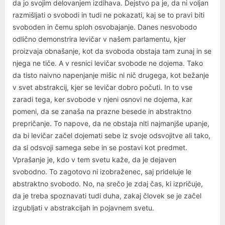
da jo svojim delovanjem izdihava. Dejstvo pa je, da ni voljan
razmišljati o svobodi in tudi ne pokazati, kaj se to pravi biti
svoboden in čemu sploh osvobajanje. Danes nesvobodo
odlično demonstrira levičar v našem parlamentu, kjer
proizvaja obnašanje, kot da svoboda obstaja tam zunaj in se
njega ne tiče. A v resnici levičar svobode ne dojema. Tako
da tisto naivno napenjanje mišic ni nič drugega, kot bežanje
v svet abstrakcij, kjer se levičar dobro počuti. In to vse
zaradi tega, ker svobode v njeni osnovi ne dojema, kar
pomeni, da se zanaša na prazne besede in abstraktno
prepričanje. To napove, da ne obstaja niti najmanjše upanje,
da bi levičar začel dojemati sebe iz svoje odsvojitve ali tako,
da si odsvoji samega sebe in se postavi kot predmet.
Vprašanje je, kdo v tem svetu kaže, da je dejaven
svobodno. To zagotovo ni izobraženec, saj prideluje le
abstraktno svobodo. No, na srečo je zdaj čas, ki izpričuje,
da je treba spoznavati tudi duha, zakaj človek se je začel
izgubljati v abstrakcijah in pojavnem svetu.