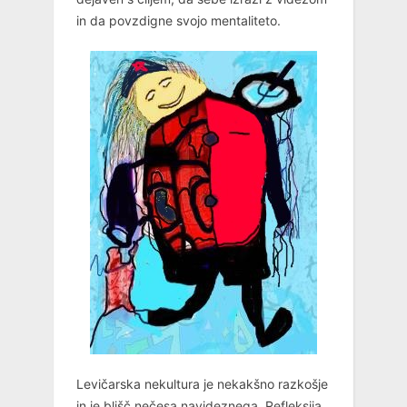
in da povzdigne svojo mentaliteto.
Levičarska nekultura je nekakšno razkošje
in je blišč nečesa navideznega. Refleksija