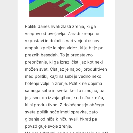
Politik danes hvali zlasti zrenje, ki ga
vsepovsod uveljavlja. Zaradi zrenja ne
vzpostavi in določi stvari v njeni osnovi,
ampak izpelje le njen videz, ki je bitje po
praznih besedah. To je predstavno
prepričanje, ki ga izrazi čisti jaz kot neki
možen svet. Čist jaz je najbolj produktiven
med politiki, kajti na sebi je vedno neko
hotenje volje in zrenje. Politik ne dojema
samega sebe in sveta, ker to ni nujno, pa
je jasno, da izvaja gibanje od niča k niču,
ki ni produktivno. Z določenostjo občega
sveta politik noče imeti opravka, zato
gibanje od niča k niču hvali, hkrati pa
povzdiguje svoje zrenje.