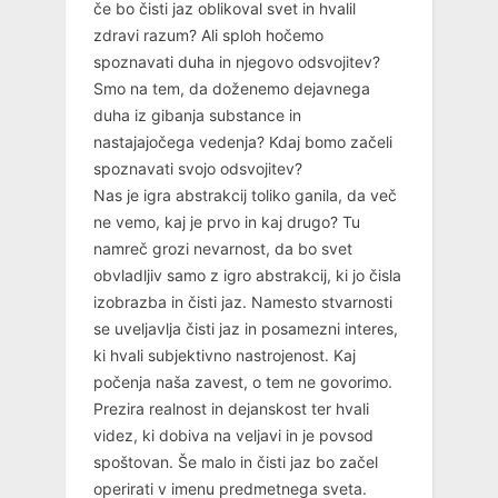
če bo čisti jaz oblikoval svet in hvalil
zdravi razum? Ali sploh hočemo
spoznavati duha in njegovo odsvojitev?
Smo na tem, da doženemo dejavnega
duha iz gibanja substance in
nastajajočega vedenja? Kdaj bomo začeli
spoznavati svojo odsvojitev?
Nas je igra abstrakcij toliko ganila, da več
ne vemo, kaj je prvo in kaj drugo? Tu
namreč grozi nevarnost, da bo svet
obvladljiv samo z igro abstrakcij, ki jo čisla
izobrazba in čisti jaz. Namesto stvarnosti
se uveljavlja čisti jaz in posamezni interes,
ki hvali subjektivno nastrojenost. Kaj
počenja naša zavest, o tem ne govorimo.
Prezira realnost in dejanskost ter hvali
videz, ki dobiva na veljavi in je povsod
spoštovan. Še malo in čisti jaz bo začel
operirati v imenu predmetnega sveta.