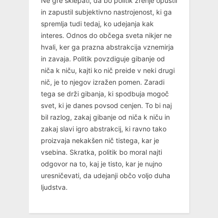
Ne gre sklepati, da bo politik zrenje opustil
in zapustil subjektivno nastrojenost, ki ga
spremlja tudi tedaj, ko udejanja kak
interes. Odnos do občega sveta nikjer ne
hvali, ker ga prazna abstrakcija vznemirja
in zavaja. Politik povzdiguje gibanje od
niča k niču, kajti ko nič preide v neki drugi
nič, je to njegov izražen pomen. Zaradi
tega se drži gibanja, ki spodbuja mogoč
svet, ki je danes povsod cenjen. To bi naj
bil razlog, zakaj gibanje od niča k niču in
zakaj slavi igro abstrakcij, ki ravno tako
proizvaja nekakšen nič tistega, kar je
vsebina. Skratka, politik bo moral najti
odgovor na to, kaj je tisto, kar je nujno
uresničevati, da udejanji občo voljo duha
ljudstva.