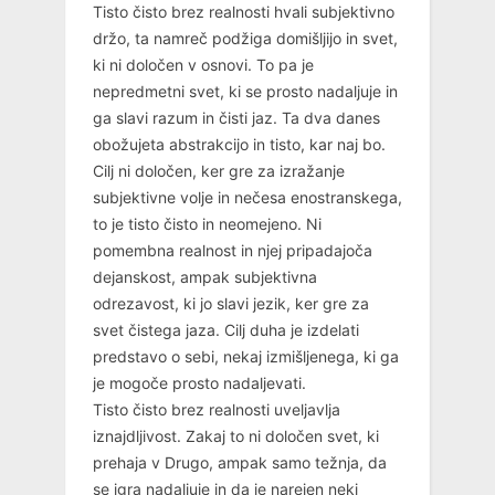
Tisto čisto brez realnosti hvali subjektivno
držo, ta namreč podžiga domišljijo in svet,
ki ni določen v osnovi. To pa je
nepredmetni svet, ki se prosto nadaljuje in
ga slavi razum in čisti jaz. Ta dva danes
obožujeta abstrakcijo in tisto, kar naj bo.
Cilj ni določen, ker gre za izražanje
subjektivne volje in nečesa enostranskega,
to je tisto čisto in neomejeno. Ni
pomembna realnost in njej pripadajoča
dejanskost, ampak subjektivna
odrezavost, ki jo slavi jezik, ker gre za
svet čistega jaza. Cilj duha je izdelati
predstavo o sebi, nekaj izmišljenega, ki ga
je mogoče prosto nadaljevati.
Tisto čisto brez realnosti uveljavlja
iznajdljivost. Zakaj to ni določen svet, ki
prehaja v Drugo, ampak samo težnja, da
se igra nadaljuje in da je narejen neki