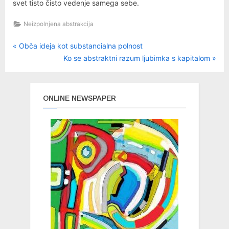
svet tisto čisto vedenje samega sebe.
Neizpolnjena abstrakcija
P
Navigacija
Obča ideja kot substancialna polnost
r
N
Ko se abstraktni razum ljubimka s kapitalom
prispevka
e
e
v
x
i
t
ONLINE NEWSPAPER
o
P
u
o
s
s
P
t
o
:
s
t
: