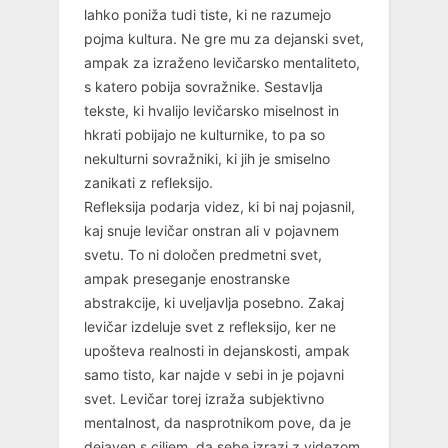
lahko poniža tudi tiste, ki ne razumejo
pojma kultura. Ne gre mu za dejanski svet,
ampak za izraženo levičarsko mentaliteto,
s katero pobija sovražnike. Sestavlja
tekste, ki hvalijo levičarsko miselnost in
hkrati pobijajo ne kulturnike, to pa so
nekulturni sovražniki, ki jih je smiselno
zanikati z refleksijo.
Refleksija podarja videz, ki bi naj pojasnil,
kaj snuje levičar onstran ali v pojavnem
svetu. To ni določen predmetni svet,
ampak preseganje enostranske
abstrakcije, ki uveljavlja posebno. Zakaj
levičar izdeluje svet z refleksijo, ker ne
upošteva realnosti in dejanskosti, ampak
samo tisto, kar najde v sebi in je pojavni
svet. Levičar torej izraža subjektivno
mentalnost, da nasprotnikom pove, da je
dejaven s ciljem, da sebe izrazi z videzom