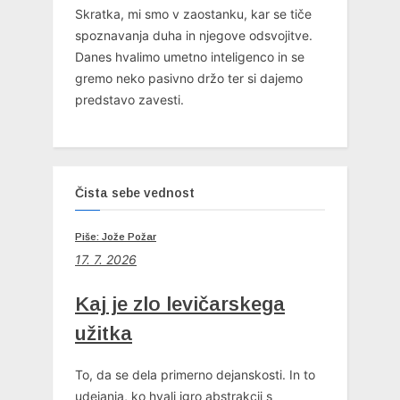
Skratka, mi smo v zaostanku, kar se tiče
spoznavanja duha in njegove odsvojitve.
Danes hvalimo umetno inteligenco in se
gremo neko pasivno držo ter si dajemo
predstavo zavesti.
Čista sebe vednost
Piše: Jože Požar
17. 7. 2026
Kaj je zlo levičarskega
užitka
To, da se dela primerno dejanskosti. In to
udejanja, ko hvali igro abstrakcij s