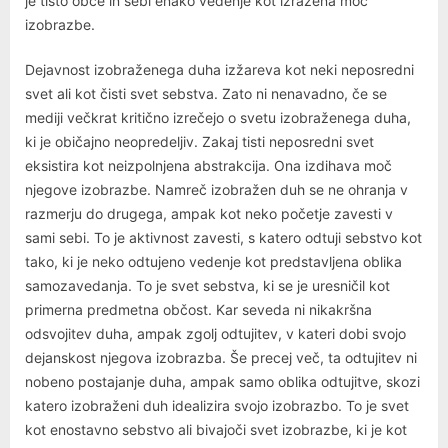
je tisto obče in sebi enako vedenje kot izražena moč
izobrazbe.
Dejavnost izobraženega duha izžareva kot neki neposredni
svet ali kot čisti svet sebstva. Zato ni nenavadno, če se
mediji večkrat kritično izrečejo o svetu izobraženega duha,
ki je običajno neopredeljiv. Zakaj tisti neposredni svet
eksistira kot neizpolnjena abstrakcija. Ona izdihava moč
njegove izobrazbe. Namreč izobražen duh se ne ohranja v
razmerju do drugega, ampak kot neko početje zavesti v
sami sebi. To je aktivnost zavesti, s katero odtuji sebstvo kot
tako, ki je neko odtujeno vedenje kot predstavljena oblika
samozavedanja. To je svet sebstva, ki se je uresničil kot
primerna predmetna občost. Kar seveda ni nikakršna
odsvojitev duha, ampak zgolj odtujitev, v kateri dobi svojo
dejanskost njegova izobrazba. Še precej več, ta odtujitev ni
nobeno postajanje duha, ampak samo oblika odtujitve, skozi
katero izobraženi duh idealizira svojo izobrazbo. To je svet
kot enostavno sebstvo ali bivajoči svet izobrazbe, ki je kot