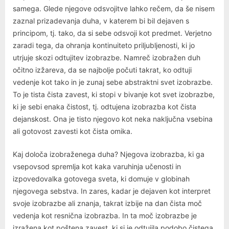
samega. Glede njegove odsvojitve lahko rečem, da še nisem
zaznal prizadevanja duha, v katerem bi bil dejaven s
principom, tj. tako, da si sebe odsvoji kot predmet. Verjetno
zaradi tega, da ohranja kontinuiteto priljubljenosti, ki jo
utrjuje skozi odtujitev izobrazbe. Namreč izobražen duh
očitno izžareva, da se najbolje počuti takrat, ko odtuji
vedenje kot tako in je zunaj sebe abstraktni svet izobrazbe.
To je tista čista zavest, ki stopi v bivanje kot svet izobrazbe,
ki je sebi enaka čistost, tj. odtujena izobrazba kot čista
dejanskost. Ona je tisto njegovo kot neka naključna vsebina
ali gotovost zavesti kot čista omika.
Kaj določa izobraženega duha? Njegova izobrazba, ki ga
vsepovsod spremlja kot kaka varuhinja učenosti in
izpovedovalka gotovega sveta, ki domuje v globinah
njegovega sebstva. In zares, kadar je dejaven kot interpret
svoje izobrazbe ali znanja, takrat izbije na dan čista moč
vedenja kot resnična izobrazba. In ta moč izobrazbe je
izražena kot poštena zavest, ki si je odtujila podobo čistega