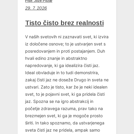
Piše: Jože Požar
29. 7. 2026
Tisto čisto brez realnosti
V naših svetovih ni zaznavati svet, ki izvira
iz določene osnove; to je ustvarjen svet s
posredovanjem in proti postajanjem. Duh
hvali edino znanje in abstraktno
napredovanje, ki ga idealizira čisti jaz.
Ideal obvladuje in to tudi demonstrira,
zakaj čisti jaz ne doseže Drugo in sveta ne
ustvari. Zato je tisto, kar že je neki idealen
svet, to je pojavni svet, ki ga pridela čisti
jaz. Spozna se na igro abstrakcij in
početje zdravega razuma, prav tako na
brezmejen svet, ki ga je mogoče prosto
širiti. In tako spoznamo, da ustvarjenega
sveta čisti jaz ne pridela, ampak samo