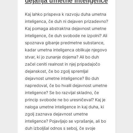
dejanja umetne inteligence
Kaj lahko prispeva k razvoju duha umetna
inteligenca, če duh ni dejaven prizadevno?
Kaj pomaga abstraktna dejavnost umetne
inteligence, če duh svobode ne izpolni? Ali
spoznava gibanje predmetne substance,
kadar umetna inteligenca oblikuje njegovo
stvar, ki jo zunanje dojema? Ali bo duh
začel ceniti realnost in njej pripadajočo
dejanskost, če bo zgolj spremljal
dejavnost umetne inteligence? Bo duh
napredoval, če bo hvalil dejavnost umetne
inteligence? Se bo razvijal skladno, če
princip svobode ne bo uresničeval? Kaj je
naloga umetne inteligence in kaj duha, ki
zgolj zaznava dejavnost umetne
inteligence? Pojavljajo se vprašanje, ali bo
duh izboljšal odnos s seboj, če svoje