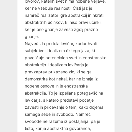
lovorov, katerih svet nima nobene veljave,
ker ne vsebuje realnosti. Čisti jaz je
namreč realizator igre abstrakcij in hkrati
abstraktnih učinkov, ki niso pravi učinki,
ker je ono gnanje zavesti zgolj prazno
gnanje.
Največ zla pridela levičar, kadar hvali
subjektivni idealizem čistega jaza, ki
poveličuje potencialen svet in enostransko
abstrakcijo. Idealizem levičarja je
pravzaprav prikazano zlo, ki se ga
demonstrira kot nekaj, kar ne izhaja iz
nobene osnove in je enostranska
abstrakcija. To je izpeljana potegavščina
levičarja, s katero predstavi početje
zavesti in pričevanje o tem, kako dojema
samega sebe in svobodo. Namreč
svobode ne razume iz postajanja, pa je
tisto, kar je abstraktna govoranca,