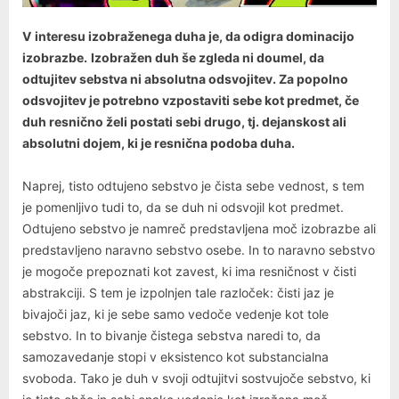
V
interesu izobraženega duha je, da odigra dominacijo
izobrazbe.
Izobražen duh še zgleda ni doumel, da
odtujitev sebstva ni absolutna odsvojitev. Za popolno
odsvojitev je potrebno vzpostaviti sebe kot predmet, če
duh resnično želi postati sebi drugo, tj. dejanskost ali
absolutni dojem, ki je resnična podoba duha.
Naprej, tisto odtujeno sebstvo je čista sebe vednost, s tem
je pomenljivo tudi to, da se duh ni odsvojil kot predmet.
Odtujeno sebstvo je namreč predstavljena moč izobrazbe ali
predstavljeno naravno sebstvo osebe. In to naravno sebstvo
je mogoče prepoznati kot zavest, ki ima resničnost v čisti
abstrakciji. S tem je izpolnjen tale razloček: čisti jaz je
bivajoči jaz, ki je sebe samo vedoče vedenje kot tole
sebstvo. In to bivanje čistega sebstva naredi to, da
samozavedanje stopi v eksistenco kot substancialna
svoboda. Tako je duh v svoji odtujitvi sostvujoče sebstvo, ki