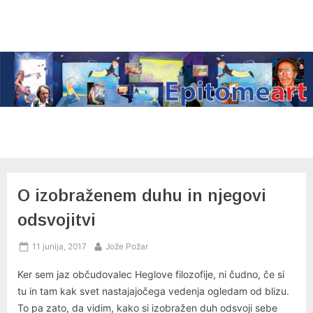
Skip
to
content
O izobraženem duhu in njegovi
odsvojitvi
Posted
By
11 junija, 2017
Jože Požar
on
Ker sem jaz občudovalec Heglove filozofije, ni čudno, če si
tu in tam kak svet nastajajočega vedenja ogledam od blizu.
To pa zato, da vidim, kako si izobražen duh odsvoji sebe