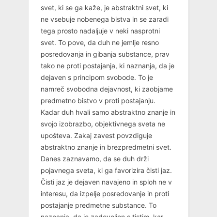
svet, ki se ga kaže, je abstraktni svet, ki
ne vsebuje nobenega bistva in se zaradi
tega prosto nadaljuje v neki nasprotni
svet. To pove, da duh ne jemlje resno
posredovanja in gibanja substance, prav
tako ne proti postajanja, ki naznanja, da je
dejaven s principom svobode. To je
namreč svobodna dejavnost, ki zaobjame
predmetno bistvo v proti postajanju.
Kadar duh hvali samo abstraktno znanje in
svojo izobrazbo, objektivnega sveta ne
upošteva. Zakaj zavest povzdiguje
abstraktno znanje in brezpredmetni svet.
Danes zaznavamo, da se duh drži
pojavnega sveta, ki ga favorizira čisti jaz.
Čisti jaz je dejaven navajeno in sploh ne v
interesu, da izpelje posredovanje in proti
postajanje predmetne substance. To
naznanja, da je zadovoljen s tistim, kar