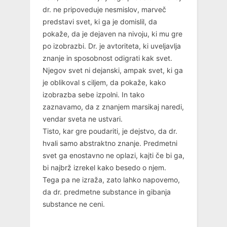
dr. ne pripoveduje nesmislov, marveč
predstavi svet, ki ga je domislil, da
pokaže, da je dejaven na nivoju, ki mu gre
po izobrazbi. Dr. je avtoriteta, ki uveljavlja
znanje in sposobnost odigrati kak svet.
Njegov svet ni dejanski, ampak svet, ki ga
je oblikoval s ciljem, da pokaže, kako
izobrazba sebe izpolni. In tako
zaznavamo, da z znanjem marsikaj naredi,
vendar sveta ne ustvari.
Tisto, kar gre poudariti, je dejstvo, da dr.
hvali samo abstraktno znanje. Predmetni
svet ga enostavno ne oplazi, kajti če bi ga,
bi najbrž izrekel kako besedo o njem.
Tega pa ne izraža, zato lahko napovemo,
da dr. predmetne substance in gibanja
substance ne ceni.