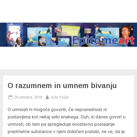
Skip
to
content
O razumnem in umnem bivanju
Posted
By
28 oktobra, 2018
Jože Požar
on
O umnosti ni mogoče govoriti, če neposrednost ni
postavljena kot nekaj sebi enakega. Duh, ki danes govori o
umnosti, ob tem pa spregleduje enostavno postajanje
predmetne substance v njeni določeni podobi, ne ve, da je