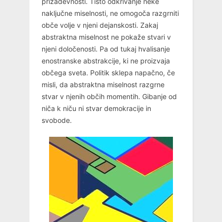
prizadevnosti. Tisto odkrivanje neke
naključne miselnosti, ne omogoča razgrniti
obče volje v njeni dejanskosti. Zakaj
abstraktna miselnost ne pokaže stvari v
njeni določenosti. Pa od tukaj hvalisanje
enostranske abstrakcije, ki ne proizvaja
občega sveta. Politik sklepa napačno, če
misli, da abstraktna miselnost razgrne
stvar v njenih občih momentih. Gibanje od
niča k niču ni stvar demokracije in
svobode.