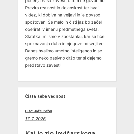
počenja naša zavest, o tem ne govorimo.
Prezira realnost in dejanskost ter hvali
videz, ki dobiva na veljavi in je povsod
spoštovan. Še malo in čisti jaz bo začel
operirati v imenu predmetnega sveta.
Skratka, mi smo v zaostanku, kar se tiče
spoznavanja duha in njegove odsvojitve.
Danes hvalimo umetno inteligenco in se
gremo neko pasivno držo ter si dajemo
predstavo zavesti.
Čista sebe vednost
Piše: Jože Požar
17. 7. 2026
Kaj je zlo levičarskega