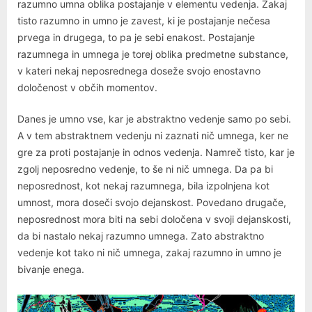
razumno umna oblika postajanje v elementu vedenja. Zakaj
tisto razumno in umno je zavest, ki je postajanje nečesa
prvega in drugega, to pa je sebi enakost. Postajanje
razumnega in umnega je torej oblika predmetne substance,
v kateri nekaj neposrednega doseže svojo enostavno
določenost v občih momentov.
Danes je umno vse, kar je abstraktno vedenje samo po sebi.
A v tem abstraktnem vedenju ni zaznati nič umnega, ker ne
gre za proti postajanje in odnos vedenja. Namreč tisto, kar je
zgolj neposredno vedenje, to še ni nič umnega. Da pa bi
neposrednost, kot nekaj razumnega, bila izpolnjena kot
umnost, mora doseči svojo dejanskost. Povedano drugače,
neposrednost mora biti na sebi določena v svoji dejanskosti,
da bi nastalo nekaj razumno umnega. Zato abstraktno
vedenje kot tako ni nič umnega, zakaj razumno in umno je
bivanje enega.