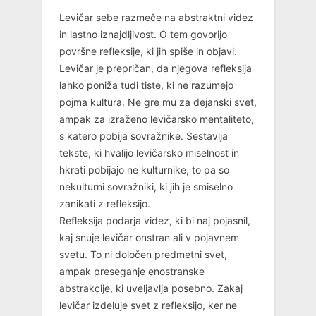
Levičar sebe razmeče na abstraktni videz
in lastno iznajdljivost. O tem govorijo
površne refleksije, ki jih spiše in objavi.
Levičar je prepričan, da njegova refleksija
lahko poniža tudi tiste, ki ne razumejo
pojma kultura. Ne gre mu za dejanski svet,
ampak za izraženo levičarsko mentaliteto,
s katero pobija sovražnike. Sestavlja
tekste, ki hvalijo levičarsko miselnost in
hkrati pobijajo ne kulturnike, to pa so
nekulturni sovražniki, ki jih je smiselno
zanikati z refleksijo.
Refleksija podarja videz, ki bi naj pojasnil,
kaj snuje levičar onstran ali v pojavnem
svetu. To ni določen predmetni svet,
ampak preseganje enostranske
abstrakcije, ki uveljavlja posebno. Zakaj
levičar izdeluje svet z refleksijo, ker ne