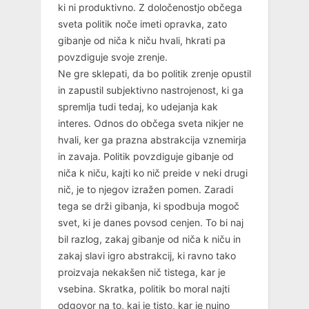
ki ni produktivno. Z določenostjo občega
sveta politik noče imeti opravka, zato
gibanje od niča k niču hvali, hkrati pa
povzdiguje svoje zrenje.
Ne gre sklepati, da bo politik zrenje opustil
in zapustil subjektivno nastrojenost, ki ga
spremlja tudi tedaj, ko udejanja kak
interes. Odnos do občega sveta nikjer ne
hvali, ker ga prazna abstrakcija vznemirja
in zavaja. Politik povzdiguje gibanje od
niča k niču, kajti ko nič preide v neki drugi
nič, je to njegov izražen pomen. Zaradi
tega se drži gibanja, ki spodbuja mogoč
svet, ki je danes povsod cenjen. To bi naj
bil razlog, zakaj gibanje od niča k niču in
zakaj slavi igro abstrakcij, ki ravno tako
proizvaja nekakšen nič tistega, kar je
vsebina. Skratka, politik bo moral najti
odgovor na to, kaj je tisto, kar je nujno