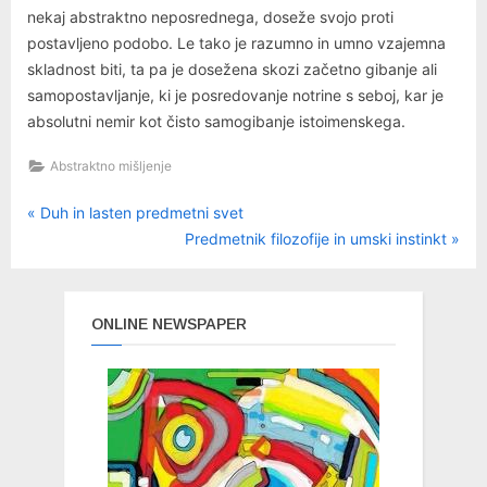
nekaj abstraktno neposrednega, doseže svojo proti
postavljeno podobo. Le tako je razumno in umno vzajemna
skladnost biti, ta pa je dosežena skozi začetno gibanje ali
samopostavljanje, ki je posredovanje notrine s seboj, kar je
absolutni nemir kot čisto samogibanje istoimenskega.
Abstraktno mišljenje
P
Navigacija
Duh in lasten predmetni svet
r
N
Predmetnik filozofije in umski instinkt
prispevka
e
e
v
x
i
t
ONLINE NEWSPAPER
o
P
u
o
s
s
P
t
o
:
s