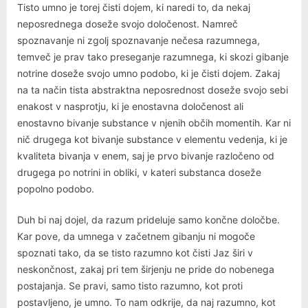
Tisto umno je torej čisti dojem, ki naredi to, da nekaj
neposrednega doseže svojo določenost. Namreč
spoznavanje ni zgolj spoznavanje nečesa razumnega,
temveč je prav tako preseganje razumnega, ki skozi gibanje
notrine doseže svojo umno podobo, ki je čisti dojem. Zakaj
na ta način tista abstraktna neposrednost doseže svojo sebi
enakost v nasprotju, ki je enostavna določenost ali
enostavno bivanje substance v njenih občih momentih. Kar ni
nič drugega kot bivanje substance v elementu vedenja, ki je
kvaliteta bivanja v enem, saj je prvo bivanje razločeno od
drugega po notrini in obliki, v kateri substanca doseže
popolno podobo.
Duh bi naj dojel, da razum prideluje samo končne določbe.
Kar pove, da umnega v začetnem gibanju ni mogoče
spoznati tako, da se tisto razumno kot čisti Jaz širi v
neskončnost, zakaj pri tem širjenju ne pride do nobenega
postajanja. Se pravi, samo tisto razumno, kot proti
postavljeno, je umno. To nam odkrije, da naj razumno, kot