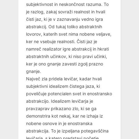
subjektivnost in neskončnost razuma. To
je razlog, zakaj sovraži realnost in hvali
čisti jaz, ki je v zaznavanju vedno igra
abstrakcij. Od tukaj toliko abstraktnih
lovorov, katerih svet nima nobene veljave,
ker ne vsebuje realnosti. Čisti jaz je
namreč realizator igre abstrakcij in hkrati
abstraktnih učinkov, ki niso pravi učinki,
ker je ono gnanje zavesti zgolj prazno
gnanje.
Največ zla pridela levičar, kadar hvali
subjektivni idealizem čistega jaza, ki
poveličuje potencialen svet in enostransko
abstrakcijo. Idealizem levičarja je
pravzaprav prikazano zlo, ki se ga
demonstrira kot nekaj, kar ne izhaja iz
nobene osnove in je enostranska
abstrakcija. To je izpeljana potegavščina
levičarja, s katero predstavi početje