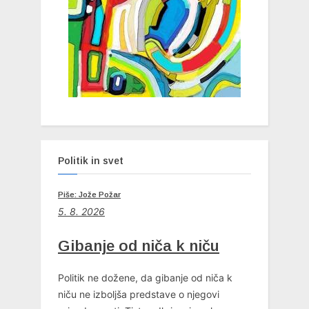
t
:
Politik in svet
Piše: Jože Požar
5. 8. 2026
Gibanje od niča k niču
Politik ne dožene, da gibanje od niča k
niču ne izboljša predstave o njegovi