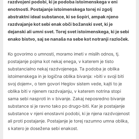
razdvojeni podobi, ki je podoba istoimenskega v eni
enotnosti. Postajanje istoimenskega torej ni zgolj
abstraktni ideal substance, ki se šopiri, ampak njeno
razdvajanje kot sebi enak obči božanski svet, ki je
dejanski ali umni svet. Torej svet istoimenskega, ki je sebi
enako bistvo, saj se nanaša na sebe kot notranji razloček.
Ko govorimo o umnosti, moramo imeti v mislih odnos, tj.
postajanje pojma kot nekaj enega, v katerem je tisto
substancialno nekaj razdvojenega. Ta podoba je oblika
istoimenskega in je logična oblika bivanja: »biti v svoji biti
svoj dojem«, o tem govori Heglov sistem vede, kajti to je
oblika biti v njenem razdvajanju, v katerem notrina stopi
sama sebi nasproti in v bivanje. Zakaj neposredno bivanje
substance si je ravno tako po drugo-biti. Kar je postajanje
substance v njeni enostavni podobi, ki je njena razdvojenost
ali proti postajanje. Postajanje je torej razumno umna oblika,
s katero je dosežena sebi enakost.