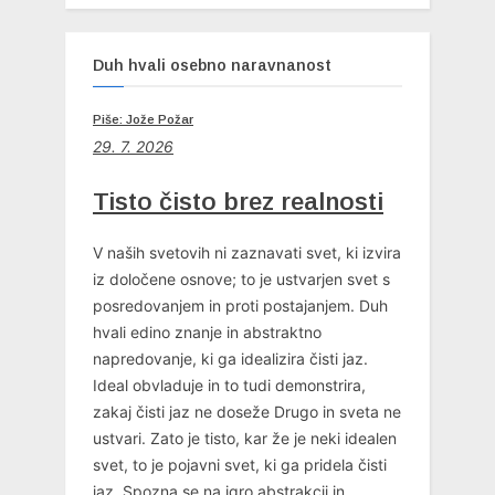
Duh hvali osebno naravnanost
Piše: Jože Požar
29. 7. 2026
Tisto čisto brez realnosti
V naših svetovih ni zaznavati svet, ki izvira
iz določene osnove; to je ustvarjen svet s
posredovanjem in proti postajanjem. Duh
hvali edino znanje in abstraktno
napredovanje, ki ga idealizira čisti jaz.
Ideal obvladuje in to tudi demonstrira,
zakaj čisti jaz ne doseže Drugo in sveta ne
ustvari. Zato je tisto, kar že je neki idealen
svet, to je pojavni svet, ki ga pridela čisti
jaz. Spozna se na igro abstrakcij in