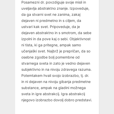
Posamezni dr. povzdiguje svoje misli in
uveljavlja abstraktno znanje. Izpoveduje,
da ga stvarni svet ne zanima, zakaj
dejaven ni predmetno in s ciljem, da
ustvari kak svet. Pripoveduje, da je
dejaven abstraktno in s smotrom, da sebe
izpolni in da pove kaj o sebi. Objektivnost
ni tista, ki ga pritegne, ampak samo
učenjaški svet. Najbrž je prepričan, da so
osebne zgodbe bolj pomembne od
stvarnega sveta in zato je vedno dejaven
subjektivno in na nivoju zdravega razuma.
Potemtakem hvali svojo izobrazbo, tj. dr.
in ni dejaven na nivoju gibanja predmetne
substance, ampak na gladini možnega
sveta in igre abstrakcij. Igra abstrakcij
njegovo izobrazbo dovolj dobro predstavi.