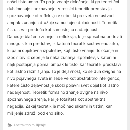
našel tisto umno. To pa je vnanje določanje, ki ga teoretični
duh imenuje spoznavanje. V resnici teoretik predstavlja
spoznavanje kot refleksijo v sebe, ki pa sveta ne ustvari,
ampak zunanje združuje samostojne določenosti. Teoretik
čisto stvar predoča kot samostojno nadarjenost.
Danes je blaženo znanje in refleksija, ki je sposobna pridelati
mnogo slik in predstav, iz katerih teoretik sestavi eno sliko,
ki pa ni objektivna izpolnitev, kajti tisto vnanje določanje in
izpolnitev iz sebe je le neka zunanja izpolnitev, v kateri ni
najti postajanja pojma, ampak le tisto, kar teoretik predstavi
kot lastno razmišljanje. To je dejavnost, ko se duh dvigne na
nivo pojavnega sveta in sebe ve kot abstraktno inteligenco,
katere čisto dejavnost je skozi pojavni svet dojel kot lastno
nadarjenost. Teoretik formalno znanje dvigne na nivo
spoznavnega zrenja, kar je totaliteta kot abstraktna
negacija. Zakaj teoretik je moč nad slikami in tistim, kar
mišljenje združi pod eno sliko.
Abstraktno mišljenje