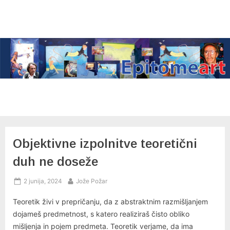
Skip
to
content
Objektivne izpolnitve teoretični
duh ne doseže
Posted
By
2 junija, 2024
Jože Požar
on
Teoretik živi v prepričanju, da z abstraktnim razmišljanjem
dojameš predmetnost, s katero realiziraš čisto obliko
mišljenja in pojem predmeta. Teoretik verjame, da ima