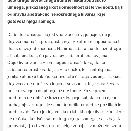
tisto drugo teoretičnega duha je nekaj abstraktno
umnega, prikazanega kot domiselnost čiste vednosti, kajti
odpravlja abstrakcijo neposrednega bivanja, ki je
gotovost njega samega.
Da bi duh dosegel objektivno izpolnitev, je nujno, da je
dejaven na način proti postajanja, v katerem neposrednost
doseže svojo določenost. Namreč substanca doseže drugo
ali sebi enakost, če je v osnovi sebi proti postavljena.
Objektivne izpolnitve ni mogoče doseči tako, da se
substanca prosto nadaljuje v razločke, ki jih inteligenca
jemlje kot neko tekočo kontinuiteto čistega vedenja. Takšna
dejavnost ne upošteva logične sovisnosti, ki je dosežena s
posredovanjem in gibanjem substance. Ko se pojem
predmeta ne določa skozi razdvajanje substance in njeno
prehajanje v drugo nje same, teoretik napreduje po slikah in
predstavah. Tako je dejaven kot duh, ki objektivne izpolnitve
ne dočaka, ker išče samo drugo njega samega, saj izhaja iz
gotovosti, tj. od vere, da bo nekje zunaj ali v možnem svetu