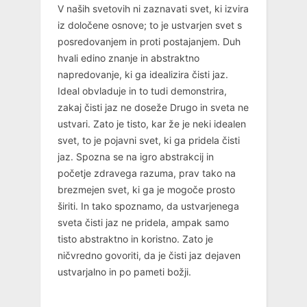
V naših svetovih ni zaznavati svet, ki izvira
iz določene osnove; to je ustvarjen svet s
posredovanjem in proti postajanjem. Duh
hvali edino znanje in abstraktno
napredovanje, ki ga idealizira čisti jaz.
Ideal obvladuje in to tudi demonstrira,
zakaj čisti jaz ne doseže Drugo in sveta ne
ustvari. Zato je tisto, kar že je neki idealen
svet, to je pojavni svet, ki ga pridela čisti
jaz. Spozna se na igro abstrakcij in
početje zdravega razuma, prav tako na
brezmejen svet, ki ga je mogoče prosto
širiti. In tako spoznamo, da ustvarjenega
sveta čisti jaz ne pridela, ampak samo
tisto abstraktno in koristno. Zato je
ničvredno govoriti, da je čisti jaz dejaven
ustvarjalno in po pameti božji.