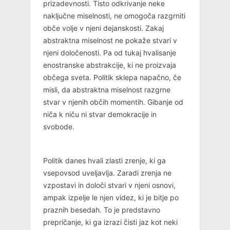
prizadevnosti. Tisto odkrivanje neke
naključne miselnosti, ne omogoča razgrniti
obče volje v njeni dejanskosti. Zakaj
abstraktna miselnost ne pokaže stvari v
njeni določenosti. Pa od tukaj hvalisanje
enostranske abstrakcije, ki ne proizvaja
občega sveta. Politik sklepa napačno, če
misli, da abstraktna miselnost razgrne
stvar v njenih občih momentih. Gibanje od
niča k niču ni stvar demokracije in
svobode.
Politik danes hvali zlasti zrenje, ki ga
vsepovsod uveljavlja. Zaradi zrenja ne
vzpostavi in določi stvari v njeni osnovi,
ampak izpelje le njen videz, ki je bitje po
praznih besedah. To je predstavno
prepričanje, ki ga izrazi čisti jaz kot neki