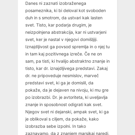
Danes ni zaznati izobraženega
posameznika, ki bi deloval kot svoboden
duh in s smotrom, da ustvari kak lasten
svet. Tisto, kar podarja drugim, je
neizpolnjena abstrakcija, kar ni ustvarjeni
svet, ker je nastal v njegovi domišljiji.
Iznajdljivost ga povsod spremlja in o njej tu
in tam kaj pozitivnega izreče. Če ne on
sam, pa tisti, ki hvalijo abstraktno znanje in
tisto, kar dr. iznajdljivega predstavi. Zakaj
dr. ne pripoveduje nesmislov, marveč
predstavi svet, ki ga je domislil, da
pokaže, da je dejaven na nivoju, ki mu gre
po izobrazbi. Dr. je avtoriteta, ki uveljavlja
znanje in sposobnost odigrati kak svet.
Njegov svet ni dejanski, ampak svet, ki ga
je oblikoval s ciljem, da pokaže, kako
izobrazba sebe izpolni. In tako
zaznavamo, da z znanjem marsikaj naredi,