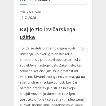
Čista sebe vednost
Piše: Jože Požar
17. 7. 2026
Kaj je zlo levičarskega
užitka
To, da se dela primerno dejanskosti. In to
udejanja, ko hvali igro abstrakcij s
smotrom, da predstavi abstraktni moj v
subjektivni nastrojenosti. Zakaj tisto, kar
odmeče kot čisti jaz, to je prostost od
vsebine. Stvarni svet ga ne zanima, ga pa
svet onstran in subjektivnost. Levičar
namreč predstavlja čisti jaz in svojo
iznajdljivost, ki jo demonstrira z igro
abstrakcij. To je tisti abstraktni idealizem,
ki hvali spominjanje, posebno voljo, obče