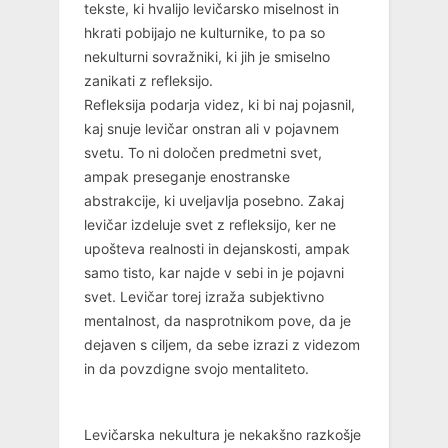
tekste, ki hvalijo levičarsko miselnost in
hkrati pobijajo ne kulturnike, to pa so
nekulturni sovražniki, ki jih je smiselno
zanikati z refleksijo.
Refleksija podarja videz, ki bi naj pojasnil,
kaj snuje levičar onstran ali v pojavnem
svetu. To ni določen predmetni svet,
ampak preseganje enostranske
abstrakcije, ki uveljavlja posebno. Zakaj
levičar izdeluje svet z refleksijo, ker ne
upošteva realnosti in dejanskosti, ampak
samo tisto, kar najde v sebi in je pojavni
svet. Levičar torej izraža subjektivno
mentalnost, da nasprotnikom pove, da je
dejaven s ciljem, da sebe izrazi z videzom
in da povzdigne svojo mentaliteto.
Levičarska nekultura je nekakšno razkošje