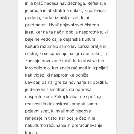
in je blišč nečesa navideznega. Refleksija
je orodje in abstraktna oblast, ki jo levičar
podarja, kadar izmišlja svet, ki ni
predmeten. Hvali pojavni svet čistega
jaza, ker na ta način pobija nasprotnike, ki
baje ne vedo kaj je dejanska kultura.
Kulturo razumejo samo levičarski bratje in
sestre, ki se spoznajo na igro abstrakcij in
zunanje povezane misli. In to abstraktno
igro odigrajo, ker znajo računati in izpeljati
kak videz, ki nasprotnike poniža.
Levičar, pa naj gre za novinarja ali politika,
je dejaven s smotrom, da oporeka
nasprotnikom. Zakaj levičar ne spoštuje
realnosti in dejanskosti, ampak samo
pojavni svet, ki hvali moč njegove
refleksije in tisto, kar pošlje čez in je
nekulturno računanje in preračunavanje
koristi.