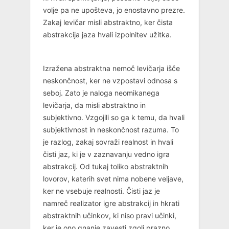
volje pa ne upošteva, jo enostavno prezre.
Zakaj levičar misli abstraktno, ker čista
abstrakcija jaza hvali izpolnitev užitka.
Izražena abstraktna nemoč levičarja išče
neskončnost, ker ne vzpostavi odnosa s
seboj. Zato je naloga neomikanega
levičarja, da misli abstraktno in
subjektivno. Vzgojili so ga k temu, da hvali
subjektivnost in neskončnost razuma. To
je razlog, zakaj sovraži realnost in hvali
čisti jaz, ki je v zaznavanju vedno igra
abstrakcij. Od tukaj toliko abstraktnih
lovorov, katerih svet nima nobene veljave,
ker ne vsebuje realnosti. Čisti jaz je
namreč realizator igre abstrakcij in hkrati
abstraktnih učinkov, ki niso pravi učinki,
ker je ono gnanje zavesti zgolj prazno