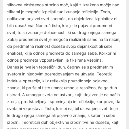
slikovna eksistenca strašno moč, kajti z izraženo močjo nad
slikami je mogoče izpeljati tudi zunanjo refleksijo. Toda,
oblikovan pojavni svet sporoča, da objektivna izpolnitev ni
bila dosežena. Namreč tisto, kar je le pojavni predmetni
svet, to so zunanje določenosti, ki so drugo njega samega.
Zakaj predmetni svet je mogoče realizirati samo na ta način,
da predmetna realnost doseže svojo dejanskost ali sebi
enakost, ki je odnos predmeta do samega sebe. Kolikor ni
odnos predmeta vzpostavljen, je fiksirana vsebina.
Danes je hvaljen teoretični duh, čeprav se s predmetnim
svetom in njegovim posredovanjem ne ukvarja. Teoretik
izdeluje operacije, ki z refleksijo povzdignejo pojavno
znanje, ki pa še ni tisto umno; umno je resnično, če ga duh
ustvari. A umnega sveta ne ustvari, kajti dejaven je na način
zrenja, predstavljanja, spominjanja in refleksije, kar pove, da
sveta ni vzpostavil. Tisto, kar bi naj bil ustvarjeni svet, to je
le drugo njega samega ali pojavno znanje, s katerim sebe
izpolni. Teoretični duh objektivne izpolnitve ne doseže, kajti