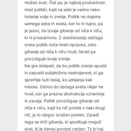
možen svet. Čist jaz je najbolj produktiven
med politiki, kajti na sebi je vedno neko
hotenje volje in zrenje. Politik ne dojema
samega sebe in sveta, ker to ni nujno, pa
je jasno, da izvaja gibanje od niča k niču,
ki ni produktivno. Z določenostjo občega
sveta politik noče imeti opravka, zato
gibanje od niča k niču hvali, hkrati pa
povzdiguje svoje zrenje.
Ne gre sklepati, da bo politik zrenje opustil
in zapustil subjektivno nastrojenost, ki ga
spremlja tudi tedaj, ko udejanja kak
interes. Odnos do občega sveta nikjer ne
hvali, ker ga prazna abstrakcija vznemirja
in zavaja. Politik povzdiguje gibanje od
niča k niču, kajti ko nič preide v neki drugi
nič, je to njegov izražen pomen. Zaradi
tega se drži gibanja, ki spodbuja mogoč
svet, ki je danes povsod cenjen. To bi naj