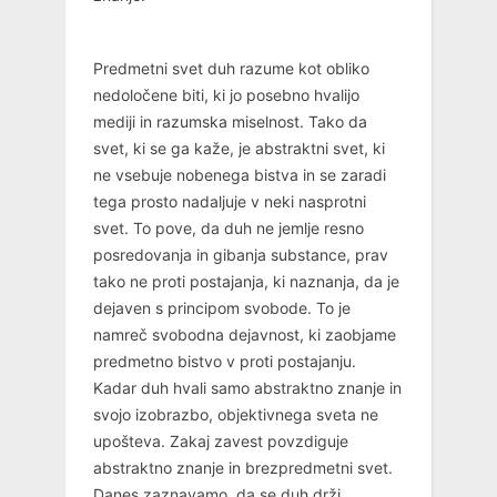
Predmetni svet duh razume kot obliko
nedoločene biti, ki jo posebno hvalijo
mediji in razumska miselnost. Tako da
svet, ki se ga kaže, je abstraktni svet, ki
ne vsebuje nobenega bistva in se zaradi
tega prosto nadaljuje v neki nasprotni
svet. To pove, da duh ne jemlje resno
posredovanja in gibanja substance, prav
tako ne proti postajanja, ki naznanja, da je
dejaven s principom svobode. To je
namreč svobodna dejavnost, ki zaobjame
predmetno bistvo v proti postajanju.
Kadar duh hvali samo abstraktno znanje in
svojo izobrazbo, objektivnega sveta ne
upošteva. Zakaj zavest povzdiguje
abstraktno znanje in brezpredmetni svet.
Danes zaznavamo, da se duh drži