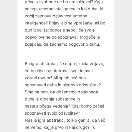
princip svobode ne bo uresničeval? Kaj je
naloga umetne inteligence in kaj duha, ki
zgolj zaznava dejavnost umetne
inteligence? Pojavljajo se vprašanje, ali bo
duh izboljšal odnos s seboj, če svoje
odsvojitve ne bo spoznaval. Mogoče je
zdaj čas, da začnemo pogovor o duhu.
Bo igra abstrakcij še naprej imela veljavo,
če bo čisti jaz oblikoval svet in hvalil
zdravi razum? Ali sploh hočemo
spoznavati duha in njegovo odsvojitev?
Smo na tem, da doženemo dejavnega
duha iz gibanja substance in
nastajajočega vedenja? Kdaj bomo začeli
spoznavati svojo odsvojitev?
Nas je igra abstrakcij toliko ganila, da več
ne vemo, kaj je prvo in kaj drugo? Tu