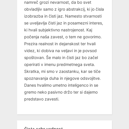
namreč grozi nevarnost, da bo svet
obvladljiv samo z igro abstrakcij, ki jo čisla
izobrazba in čisti jaz. Namesto stvarnosti
se uveljavlja čisti jaz in posamezni interes,
ki hvali subjektivno nastrojenost. Kaj
počenja naša zavest, o tem ne govorimo.
Prezira realnost in dejanskost ter hvali
videz, ki dobiva na veljavi in je povsod
spoštovan. Še malo in čisti jaz bo začel
operirati v imenu predmetnega sveta.
Skratka, mi smo v zaostanku, kar se tiče
spoznavanja duha in njegove odsvojitve.
Danes hvalimo umetno inteligenco in se
gremo neko pasivno držo ter si dajemo
predstavo zavesti.