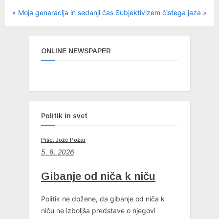
P
N
Navigacija
Moja generacija in sedanji čas
Subjektivizem čistega jaza
r
e
prispevka
e
x
v
t
ONLINE NEWSPAPER
i
P
o
o
u
s
s
t
P
:
Politik in svet
o
s
t
Piše: Jože Požar
5. 8. 2026
:
Gibanje od niča k niču
Politik ne dožene, da gibanje od niča k
niču ne izboljša predstave o njegovi