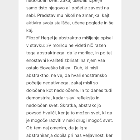
nedoločen svet. Zakaj osebek izpelje
samo tisto njegovo ali početje zavesti na
sebi. Predstav mu nikoli ne zmanjka, kajti
aktivira svoja stališča, učene poglede in še
kaj.
Filozof Hegel je abstraktno mišljenje opisal
v stavku: »V morilcu ne videti nič razen
tega abstraktnega, da je morilec, in po tej
enostavni kvaliteti zbrisati na njem vse
ostalo človeško bitje«. Duh, ki misli
abstraktno, ne ve, da hvali enostransko
početje negativnega, zakaj misli so
določene kot nedoločene. In to danes tudi
demonstrira, kadar slavi refleksijo in
nedoločen svet. Skratka, abstrakcijo
povsod hvaliči, ker je to možen svet, ki ga
je mogoče razviti v neki drugi mogoč svet.
Ob tem naj omenim, da je igra
abstrahiranja dobila pri nas veljavnost, ker