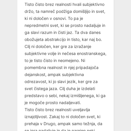
Tisto čisto brez realnosti hvali subjektivno
držo, ta namreč podžiga domišljijo in svet,
ki ni določen v osnovi. To pa je
nepredmetni svet, ki se prosto nadaljuje in
ga slavi razum in čisti jaz. Ta dva danes
obožujeta abstrakcijo in tisto, kar naj bo.
Cilj ni določen, ker gre za izražanje
subjektivne volje in nečesa enostranskega,
to je tisto čisto in neomejeno. Ni
pomembna realnost in njej pripadajoča
dejanskost, ampak subjektivna
odrezavost, ki jo slavi jezik, ker gre za
svet čistega jaza. Cilj duha je izdelati
predstavo o sebi, nekaj izmišljenega, ki ga
je mogoče prosto nadaljevati.
Tisto čisto brez realnosti uveljavlja
iznajdljivost. Zakaj to ni določen svet, ki
prehaja v Drugo, ampak samo težnja, da
se igra nadaljuje in da je narejen neki