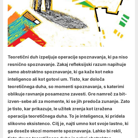
Teoretični duh izpeljuje operacije spoznavanja, ki pa niso
resnično spoznavanje. Zakaj refleksijski razum napihuje
samo abstraktno spoznavanje, ki ga kaže kot neko
inteligenco ali kot gotovi um. Tisto, kar določa
teoretičnega duha, so momenti spoznavanja, s katerimi
oblikuje ravnanje posamezne zavesti. Gre namreč za bit-
izven-sebe ali za momente, ki se jih predoča zunanje. Zato
je tisto, kar prikazuje, le užitek zrenja kot izražena
operacija teoretičnega duha. To je inteligenca, ki pridela
slikovno eksistenco. Cilj je, najti umno kot svoje lastno, ki
ga doseže skozi momente spoznavanja. Lahko bi rekli,