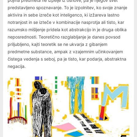
pojma predmeta ne izpelje iz osnove, pa je njegov svet
predstavljeno spoznavanje. To je izpolnitev, ko svoje znanje
aktivira in sebe izreče kot inteligenco, ki izžareva lastno
notranjost in se izteče v kombinacije nasprotja ali tisto, kar
razumsko mišljenje pridela kot abstrakcijo in je druga oblika
neposrednosti. Teoretično razglabljanje je danes povsod
priljubljeno, kajti teoretik se ne ukvarja z gibanjem
predmetne substance, ampak z vzajemnim učinkovanjem
čistega vedenja s seboj, pa je tisto, kar podarja, abstraktna
negacija.