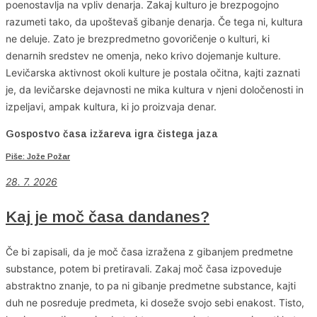
poenostavlja na vpliv denarja. Zakaj kulturo je brezpogojno
razumeti tako, da upoštevaš gibanje denarja. Če tega ni, kultura
ne deluje. Zato je brezpredmetno govoričenje o kulturi, ki
denarnih sredstev ne omenja, neko krivo dojemanje kulture.
Levičarska aktivnost okoli kulture je postala očitna, kajti zaznati
je, da levičarske dejavnosti ne mika kultura v njeni določenosti in
izpeljavi, ampak kultura, ki jo proizvaja denar.
Gospostvo časa izžareva igra čistega jaza
Piše: Jože Požar
28. 7. 2026
Kaj je moč časa dandanes?
Če bi zapisali, da je moč časa izražena z gibanjem predmetne
substance, potem bi pretiravali. Zakaj moč časa izpoveduje
abstraktno znanje, to pa ni gibanje predmetne substance, kajti
duh ne posreduje predmeta, ki doseže svojo sebi enakost. Tisto,