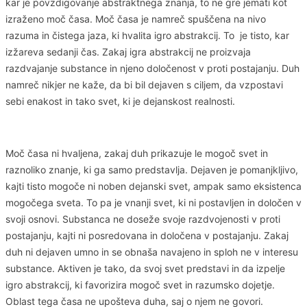
kar je povzdigovanje abstraktnega znanja, to ne gre jemati kot
izraženo moč časa. Moč časa je namreč spuščena na nivo
razuma in čistega jaza, ki hvalita igro abstrakcij. To je tisto, kar
izžareva sedanji čas. Zakaj igra abstrakcij ne proizvaja
razdvajanje substance in njeno določenost v proti postajanju. Duh
namreč nikjer ne kaže, da bi bil dejaven s ciljem, da vzpostavi
sebi enakost in tako svet, ki je dejanskost realnosti.
Moč časa ni hvaljena, zakaj duh prikazuje le mogoč svet in
raznoliko znanje, ki ga samo predstavlja. Dejaven je pomanjkljivo,
kajti tisto mogoče ni noben dejanski svet, ampak samo eksistenca
mogočega sveta. To pa je vnanji svet, ki ni postavljen in določen v
svoji osnovi. Substanca ne doseže svoje razdvojenosti v proti
postajanju, kajti ni posredovana in določena v postajanju. Zakaj
duh ni dejaven umno in se obnaša navajeno in sploh ne v interesu
substance. Aktiven je tako, da svoj svet predstavi in da izpelje
igro abstrakcij, ki favorizira mogoč svet in razumsko dojetje.
Oblast tega časa ne upošteva duha, saj o njem ne govori.