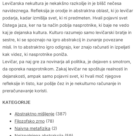
Levičarska nekultura je nekakšno razkošje in je blišč nečesa
navideznega. Refleksija je orodje in abstraktna oblast, ki jo levičar
podarja, kadar izmišlja svet, ki ni predmeten. Hvali pojavni svet
čistega jaza, ker na ta način pobija nasprotnike, ki baje ne vedo
kaj je dejanska kultura. Kulturo razumejo samo levičarski bratje in
sestre, ki se spoznajo na igro abstrakcij in zunanje povezane
misli. In to abstraktno igro odigrajo, ker znajo računati in izpeljati
kak videz, ki nasprotnike poniža.
Levičar, pa naj gre za novinarja ali politika, je dejaven s smotrom,
da oporeka nasprotnikom. Zakaj levičar ne spoštuje realnosti in
dejanskosti, ampak samo pojavni svet, ki hvali moč njegove
refleksije in tisto, kar pošlje čez in je nekulturno računanje in
preračunavanje koristi.
KATEGORIJE
Abstraktno mišljenje
(387)
Filozofsko zrno
(78)
Naivna metafizika
(2)
Neizpolnjena abstrakcija
(59)