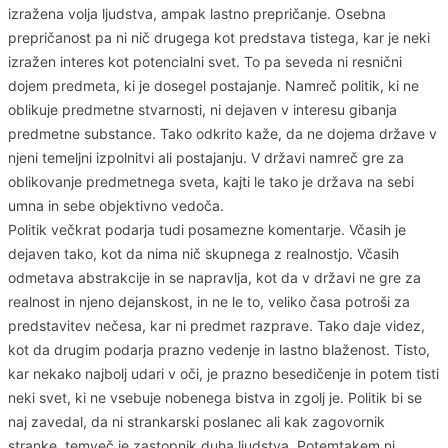
izražena volja ljudstva, ampak lastno prepričanje. Osebna
prepričanost pa ni nič drugega kot predstava tistega, kar je neki
izražen interes kot potencialni svet. To pa seveda ni resnični
dojem predmeta, ki je dosegel postajanje. Namreč politik, ki ne
oblikuje predmetne stvarnosti, ni dejaven v interesu gibanja
predmetne substance. Tako odkrito kaže, da ne dojema države v
njeni temeljni izpolnitvi ali postajanju. V državi namreč gre za
oblikovanje predmetnega sveta, kajti le tako je država na sebi
umna in sebe objektivno vedoča.
Politik večkrat podarja tudi posamezne komentarje. Včasih je
dejaven tako, kot da nima nič skupnega z realnostjo. Včasih
odmetava abstrakcije in se napravlja, kot da v državi ne gre za
realnost in njeno dejanskost, in ne le to, veliko časa potroši za
predstavitev nečesa, kar ni predmet razprave. Tako daje videz,
kot da drugim podarja prazno vedenje in lastno blaženost. Tisto,
kar nekako najbolj udari v oči, je prazno besedičenje in potem tisti
neki svet, ki ne vsebuje nobenega bistva in zgolj je. Politik bi se
naj zavedal, da ni strankarski poslanec ali kak zagovornik
stranke, temveč je zastopnik duha ljudstva. Potemtakem ni