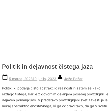
Skip
to
content
Politik in dejavnost čistega jaza
Posted
By
5 marca, 2023
19 junija, 2023
Jože Požar
on
Politik, ki podarja čisto abstrakcijo realnosti in zatem še kako
razlago tistega, kar je z govornim dejanjem posebej povzdignil, je
dejaven pomanjkljivo. V predstavo povzdignjeni svet zavesti je le
nekaj abstraktno enostavnega, ki ga odpravi tako, da ga v svetu