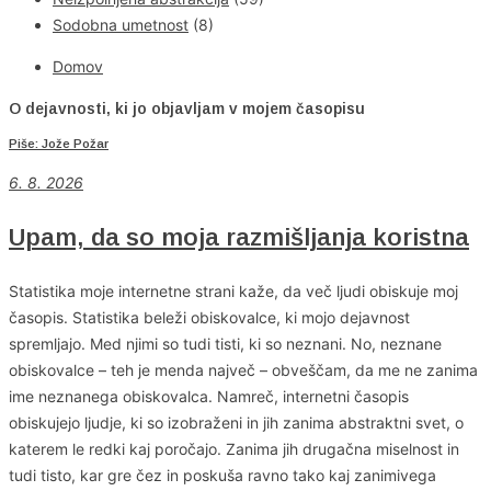
Sodobna umetnost
(8)
Domov
O dejavnosti, ki jo objavljam v mojem časopisu
Piše: Jože Požar
6
. 8. 2026
Upam, da so moja razmišljanja koristna
Statistika moje internetne strani kaže, da več ljudi obiskuje moj
časopis. Statistika beleži obiskovalce, ki mojo dejavnost
spremljajo. Med njimi so tudi tisti, ki so neznani. No, neznane
obiskovalce – teh je menda največ – obveščam, da me ne zanima
ime neznanega obiskovalca. Namreč, internetni časopis
obiskujejo ljudje, ki so izobraženi in jih zanima abstraktni svet, o
katerem le redki kaj poročajo. Zanima jih drugačna miselnost in
tudi tisto, kar gre čez in poskuša ravno tako kaj zanimivega