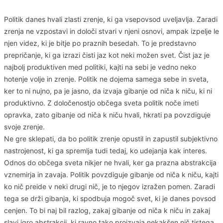
Politik danes hvali zlasti zrenje, ki ga vsepovsod uveljavlja. Zaradi
zrenja ne vzpostavi in določi stvari v njeni osnovi, ampak izpelje le
njen videz, ki je bitje po praznih besedah. To je predstavno
prepričanje, ki ga izrazi čisti jaz kot neki možen svet. Čist jaz je
najbolj produktiven med politiki, kajti na sebi je vedno neko
hotenje volje in zrenje. Politik ne dojema samega sebe in sveta,
ker to ni nujno, pa je jasno, da izvaja gibanje od niča k niču, ki ni
produktivno. Z določenostjo občega sveta politik noče imeti
opravka, zato gibanje od niča k niču hvali, hkrati pa povzdiguje
svoje zrenje.
Ne gre sklepati, da bo politik zrenje opustil in zapustil subjektivno
nastrojenost, ki ga spremlja tudi tedaj, ko udejanja kak interes.
Odnos do občega sveta nikjer ne hvali, ker ga prazna abstrakcija
vznemirja in zavaja. Politik povzdiguje gibanje od niča k niču, kajti
ko nič preide v neki drugi nič, je to njegov izražen pomen. Zaradi
tega se drži gibanja, ki spodbuja mogoč svet, ki je danes povsod
cenjen. To bi naj bil razlog, zakaj gibanje od niča k niču in zakaj
slavi igro abstrakcij, ki ravno tako proizvaja nekakšen nič tistega,