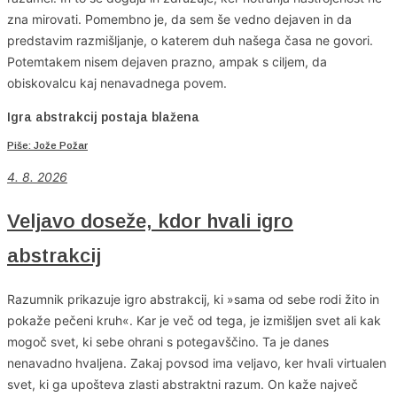
zna mirovati. Pomembno je, da sem še vedno dejaven in da
predstavim razmišljanje, o katerem duh našega časa ne govori.
Potemtakem nisem dejaven prazno, ampak s ciljem, da
obiskovalcu kaj nenavadnega povem.
Igra abstrakcij postaja blažena
Piše: Jože Požar
4
. 8. 2026
Veljavo doseže, kdor hvali igro
abstrakcij
Razumnik prikazuje igro abstrakcij, ki »sama od sebe rodi žito in
pokaže pečeni kruh«. Kar je več od tega, je izmišljen svet ali kak
mogoč svet, ki sebe ohrani s potegavščino. Ta je danes
nenavadno hvaljena. Zakaj povsod ima veljavo, ker hvali virtualen
svet, ki ga upošteva zlasti abstraktni razum. On kaže največ