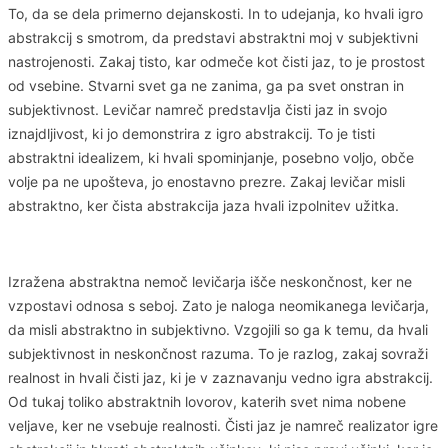
To, da se dela primerno dejanskosti. In to udejanja, ko hvali igro
abstrakcij s smotrom, da predstavi abstraktni moj v subjektivni
nastrojenosti. Zakaj tisto, kar odmeče kot čisti jaz, to je prostost
od vsebine. Stvarni svet ga ne zanima, ga pa svet onstran in
subjektivnost. Levičar namreč predstavlja čisti jaz in svojo
iznajdljivost, ki jo demonstrira z igro abstrakcij. To je tisti
abstraktni idealizem, ki hvali spominjanje, posebno voljo, obče
volje pa ne upošteva, jo enostavno prezre. Zakaj levičar misli
abstraktno, ker čista abstrakcija jaza hvali izpolnitev užitka.
Izražena abstraktna nemoč levičarja išče neskončnost, ker ne
vzpostavi odnosa s seboj. Zato je naloga neomikanega levičarja,
da misli abstraktno in subjektivno. Vzgojili so ga k temu, da hvali
subjektivnost in neskončnost razuma. To je razlog, zakaj sovraži
realnost in hvali čisti jaz, ki je v zaznavanju vedno igra abstrakcij.
Od tukaj toliko abstraktnih lovorov, katerih svet nima nobene
veljave, ker ne vsebuje realnosti. Čisti jaz je namreč realizator igre