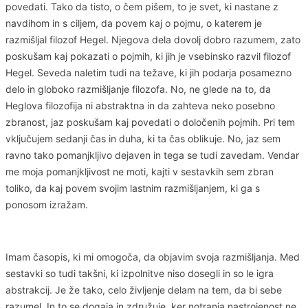
povedati. Tako da tisto, o čem pišem, to je svet, ki nastane z
navdihom in s ciljem, da povem kaj o pojmu, o katerem je
razmišljal filozof Hegel. Njegova dela dovolj dobro razumem, zato
poskušam kaj pokazati o pojmih, ki jih je vsebinsko razvil filozof
Hegel. Seveda naletim tudi na težave, ki jih podarja posamezno
delo in globoko razmišljanje filozofa. No, ne glede na to, da
Heglova filozofija ni abstraktna in da zahteva neko posebno
zbranost, jaz poskušam kaj povedati o določenih pojmih. Pri tem
vključujem sedanji čas in duha, ki ta čas oblikuje. No, jaz sem
ravno tako pomanjkljivo dejaven in tega se tudi zavedam. Vendar
me moja pomanjkljivost ne moti, kajti v sestavkih sem zbran
toliko, da kaj povem svojim lastnim razmišljanjem, ki ga s
ponosom izražam.
Imam časopis, ki mi omogoča, da objavim svoja razmišljanja. Med
sestavki so tudi takšni, ki izpolnitve niso dosegli in so le igra
abstrakcij. Je že tako, celo življenje delam na tem, da bi sebe
razumel. In to se dogaja in združuje, ker notranja nastrojenost ne