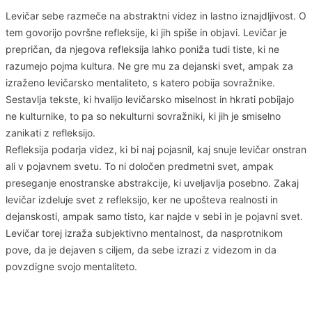
Levičar sebe razmeče na abstraktni videz in lastno iznajdljivost. O
tem govorijo površne refleksije, ki jih spiše in objavi. Levičar je
prepričan, da njegova refleksija lahko poniža tudi tiste, ki ne
razumejo pojma kultura. Ne gre mu za dejanski svet, ampak za
izraženo levičarsko mentaliteto, s katero pobija sovražnike.
Sestavlja tekste, ki hvalijo levičarsko miselnost in hkrati pobijajo
ne kulturnike, to pa so nekulturni sovražniki, ki jih je smiselno
zanikati z refleksijo.
Refleksija podarja videz, ki bi naj pojasnil, kaj snuje levičar onstran
ali v pojavnem svetu. To ni določen predmetni svet, ampak
preseganje enostranske abstrakcije, ki uveljavlja posebno. Zakaj
levičar izdeluje svet z refleksijo, ker ne upošteva realnosti in
dejanskosti, ampak samo tisto, kar najde v sebi in je pojavni svet.
Levičar torej izraža subjektivno mentalnost, da nasprotnikom
pove, da je dejaven s ciljem, da sebe izrazi z videzom in da
povzdigne svojo mentaliteto.