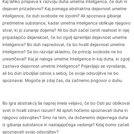
Kaj lahko prispeva k razvoju duha umetna inteligenca, če duh ni
dejaven prizadevno? Kaj pomaga abstraktna dejavnost umetne
inteligence, če duh svobode ne izpolni? Ali spoznava gibanje
predmetne substance, kadar umetna inteligenca oblikuje njegovo
stvar, ki jo zunanje dojema? Ali bo duh začel ceniti realnost in njej
pripadajočo dejanskost, če bo zgolj spremljal dejavnost umetne
inteligence? Bo duh napredoval, če bo hvalil dejavnost umetne
inteligence? Se bo razvijal skladno, če princip svobode ne bo
uresničeval? Kaj je naloga umetne inteligence in kaj duha, ki zgolj
zaznava dejavnost umetne inteligence? Pojavljajo se vprašanje,
ali bo duh izboljšal odnos s seboj, če svoje odsvojitve ne bo
spoznaval. Mogoče je zdaj čas, da začnemo pogovor o duhu.
Bo igra abstrakcij še naprej imela veljavo, če bo čisti jaz oblikoval
svet in hvalil zdravi razum? Ali sploh hočemo spoznavati duha in
njegovo odsvojitev? Smo na tem, da doženemo dejavnega duha
iz gibanja substance in nastajajočega vedenja? Kdaj bomo začeli
spoznavati svojo odsvojitev?