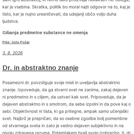
kar je vsebina. Skratka, politik bo moral najti odgovor na to, kaj je
tisto, kar je nujno uresničevati, da udejanji občo voljo duha
ljudstva.
Gibanja predmetne substance ne omenja
Piše: Jože Požar
3. 8. 2026
Dr. in abstraktno znanje
Posamezni dr. povzdiguje svoje misli in uveljavlja abstraktno
znanje. Izpoveduje, da ga stvarni svet ne zanima, zakaj dejaven
ni predmetno in s ciljem, da ustvari kak svet. Pripoveduje, da je
dejaven abstraktno in s smotrom, da sebe izpolni in da pove kaj o
sebi. Objektivnost ni tista, ki ga pritegne, ampak samo učenjaški
svet. Najbrž je prepričan, da so osebne zgodbe bolj pomembne
od stvarnega sveta in zato je vedno dejaven subjektivno in na
nivoju zdravega razuma. Potemtakem hvali svojo izobrazbo, tj. dr.