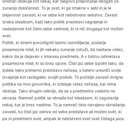
onstran oblikuje kot nekaj, kar njegovo prepričanje obogati za
zunanjo določenost. To je svet, ki ga iztakne v sebi in je le
dejavnost zavesti, ki ve sebe kot nebistveno sebstvo. Zavest
izreka idealizem, kajti tako politik predstavi nagnjenje in
nadarjenost kot čisto sebe vednost, ki ni nič drugega kot možen
svet.
Politik, ki stremi povzdigniti lastno razmišljanje, podarja
posamezne misli, ki jih nekako zunanje združi, da nastane videz,
kakor da je dejaven v interesu predmeta. A v bistvu odmetava
posamezne misli, ki so brez opore. Čisti jaz sebe izpolni tako, da
izdela neko primerno predstavo nečesa, s katero uresniči svoje
izvajanje kot razlagalec svojih podob. To početje zavesti dvigne
politika na nivo govornika, ki izdeluje videz nečesa, kar nima
obstoja. Tako drugim odkrije, da se s predmetno vsebino ne
ukvarja. Namreč politik se obnaša kot idealizem, ki zagotavlja
nekaj, kar je brez vsebine. To je namreč tisto navajeno obnašanje
zavesti, ko čisti jaz odriva od sebe predstave ali možen svet, ki
pa ni predmetni svet, ampak le nebistveni svet svet čistega jaza.