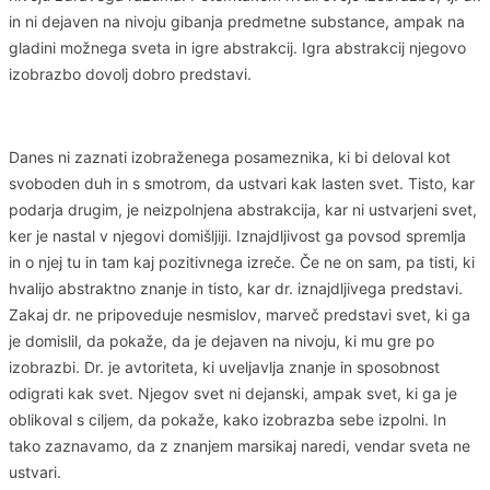
in ni dejaven na nivoju gibanja predmetne substance, ampak na
gladini možnega sveta in igre abstrakcij. Igra abstrakcij njegovo
izobrazbo dovolj dobro predstavi.
Danes ni zaznati izobraženega posameznika, ki bi deloval kot
svoboden duh in s smotrom, da ustvari kak lasten svet. Tisto, kar
podarja drugim, je neizpolnjena abstrakcija, kar ni ustvarjeni svet,
ker je nastal v njegovi domišljiji. Iznajdljivost ga povsod spremlja
in o njej tu in tam kaj pozitivnega izreče. Če ne on sam, pa tisti, ki
hvalijo abstraktno znanje in tisto, kar dr. iznajdljivega predstavi.
Zakaj dr. ne pripoveduje nesmislov, marveč predstavi svet, ki ga
je domislil, da pokaže, da je dejaven na nivoju, ki mu gre po
izobrazbi. Dr. je avtoriteta, ki uveljavlja znanje in sposobnost
odigrati kak svet. Njegov svet ni dejanski, ampak svet, ki ga je
oblikoval s ciljem, da pokaže, kako izobrazba sebe izpolni. In
tako zaznavamo, da z znanjem marsikaj naredi, vendar sveta ne
ustvari.