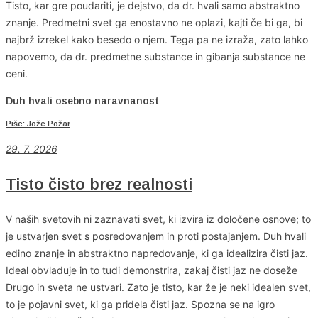
Tisto, kar gre poudariti, je dejstvo, da dr. hvali samo abstraktno
znanje. Predmetni svet ga enostavno ne oplazi, kajti če bi ga, bi
najbrž izrekel kako besedo o njem. Tega pa ne izraža, zato lahko
napovemo, da dr. predmetne substance in gibanja substance ne
ceni.
Duh hvali osebno naravnanost
Piše: Jože Požar
29. 7. 2026
Tisto čisto brez realnosti
V naših svetovih ni zaznavati svet, ki izvira iz določene osnove; to
je ustvarjen svet s posredovanjem in proti postajanjem. Duh hvali
edino znanje in abstraktno napredovanje, ki ga idealizira čisti jaz.
Ideal obvladuje in to tudi demonstrira, zakaj čisti jaz ne doseže
Drugo in sveta ne ustvari. Zato je tisto, kar že je neki idealen svet,
to je pojavni svet, ki ga pridela čisti jaz. Spozna se na igro