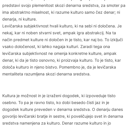
predstavi svojo plemenitost skozi denarna sredstva, za smoter pa
ima abstraktno miselnost, ki razume kulturo samo čez denar; ni
denarja, ni kulture.
Levičarska subjektivnost hvali kulturo, ki na sebi ni določena. Je
nekaj, kar ni noben stvarni svet, ampak igra abstrakcij. Na ta
način predmet kulture ni določen in je tisto, kar naj bo. To izključi
vsako določenost, ki lahko nagaja kulturi. Zaradi tega ona
levičarska subjektivnost ne omenja konkretne kulture, ampak
denar, ki da je tisto osnovno, ki proizvaja kulturo. To je tisto, kar
določa kulturo in njeno bistvo. Pomembno je, da je levičarska
mentaliteta razumljena skozi denarna sredstva.
Kultura je možnost in je izraženi dogodek, ki izpoveduje tisto
osebno. To pa je ravno tisto, ko dobi besedo čisti jaz in je
dogodek kulture preveden v denarna sredstva. O denarju danes
govorijo levičarski bratje in sestre, ki poveličujejo svet in denarna
sredstva namenjena za kulturo. Denar razume kulturo in jo