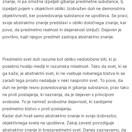
znanje, ni pa zmožna izpeljati gibanja predmetne substance, tj.
izpeljati pojem v objektivni obliki. Izobražen duh ne demonstrira
objektivnosti, ker posredovanja substance ne upošteva. Se pravi,
svoje abstraktno znanje predstavi v obliki določnega znanja, kar
pove, da predmetno realnost in dejanskost izključi. Dejaven je
površno, kajti njegov predmet zastopa abstraktno znanje.
Predmetni svet duh razume kot obliko nedoločene biti, ki jo
posebno hvalijo mediji in razumska miselnost. Tako da svet, ki se
ga kaže, je abstraktni svet, ki ne vsebuje nobenega bistva in se
zaradi tega prosto nadaljuje v neki nasprotni svet. To pove, da
duh ne jemlje resno posredovanja in gibanja substance, prav tako
ne proti postajanja, ki naznanja, da je dejaven s principom
svobode. To je namreč svobodna dejavnost, ki zaobjame
predmetno bistvo v proti postajanju.
Kadar duh hvali samo abstraktno znanje in svojo izobrazbo,
objektivnega sveta ne upošteva. Zakaj zavest povzdiguje
abstraktno znanje in brezpredmetni svet. Danes zaznavamo, da