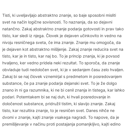
Tisti, ki uveljavljajo abstraktno znanje, so baje sposobni misliti
svet na način logične sovisnosti. To naznanja, da so dejavni
natančno. Zakaj abstraktno znanje podarja gotovosti in prav tako
tisto, kar sledi iz njega. Človek je dejaven učinkovito in vedno na
nivoju resničnega sveta, če ima znanje. Znanje mu omogoča, da
je dejaven kot abstraktno mišljenje. Zakaj znanje reducira svet na
tisto, kar je in tisto, kar naj bo. To je princip znanja, ki je povsod
hvaljeno, ker vedno pridela neki rezultat. To sporoča, da znanje
obvladuje tudi nedoločen svet, ki je v sedanjem času zelo hvaljen.
Zakaj bi se naj človek vznemirjal s predmetom in posredovanjem
substance, če pa znanje podarja dejanski svet. To je že dolgo
znano in ni ga razumnika, ki ne bi cenil znanja in tistega, kar lahko
podari. Potemtakem bi se naj duh, ki hvali posredovanje in
določenost substance, pridružil tistim, ki slavijo znanje. Zakaj
tisto, kar rezultira znanje, to je resničen svet. Danes nihče ne
dvomi v znanje, kajti znanje vsakega nagradi. To napove, da je
premišljevanje v načinu proti postajanja pomanjkljivo, kajti edino