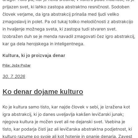
prijazen svet, ki lahko zastopa abstraktno resničnost. Sodoben
človek verjame, da igra abstrakcij prinaša med ljudi veliko
zmagoslavij in polet. Pa od tukaj toliko melodičnosti z abstrakcijo
in hvaljenje možnega sveta, ki zastopa tudi stvaren svet.
Izobražen duh se je menda navadil zmagovati čez igro abstrakcij,
kar ga dela herojskega in inteligentnega.
Kultura, ki jo proizvaja denar
Piše: Jože Požar
30. 7. 2026
Ko denar dojame kulturo
Ko je kultura samo tisto, kar najde človek v sebi, je izražena kot
igra abstrakcij, ki jo danes uveljavlja kakšen levičarski junak;
njegova kultura je možen svet ali ne dejanski svet. Vsebina je
tisto, kar podarja čisti jaz ali levičarska abstraktna podjetnost, ki
kulturo razume po svoje ali kot hotenje in gnanje denarja. Zavest