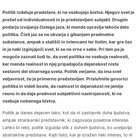
Politik izdeluje predstave, ki ne vsebujejo bistva. Njegov svet je
prežet od individualnosti in je predstavljeni subjekt. Drugim
podarja izvajanja čistega jaza, ki menda opravlja tekoče delo
politika. Čisti jaz se ne ukvarja z gibanjem predmetne
substance, ampak s stališči in intencami ter tistim, kar gre čez
in je neki izginjajoči svet, ki se ne vrne v sebe. Pri tem pa je
mogoče zaznati tudi to, da svet politika ne vsebuje realnosti,
ker menda realnost in njej pripadajoča dejanskost nista
sestavni del stvarnega sveta. Politik verjame, da ima svet
veljavnost, če je primerno predstavljen. Prisluhnite govorici
politika in videli boste, da realnost in dejanskost ne jemlje
resno in da daje prednost subjektivni nastrojenosti, ki ne
vsebuje nobenega bistva.
Politik je danes dejaven tako, kot da ni zastopnik duha ljudstva,
ampak strankarski predstavnik, ki zagovarja posebne interese.
Lahko bi rekli, politik izgublja stik z duhom ljudstva, ko uveljavlja
abstraktne predstave. Kajti tisto, kar je izražen neki interes, to ni