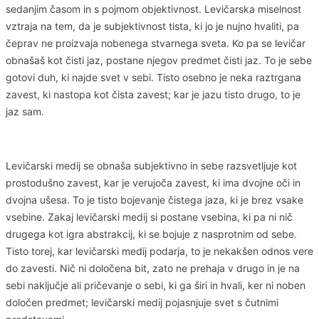
sedanjim časom in s pojmom objektivnost. Levičarska miselnost
vztraja na tem, da je subjektivnost tista, ki jo je nujno hvaliti, pa
čeprav ne proizvaja nobenega stvarnega sveta. Ko pa se levičar
obnašaš kot čisti jaz, postane njegov predmet čisti jaz. To je sebe
gotovi duh, ki najde svet v sebi. Tisto osebno je neka raztrgana
zavest, ki nastopa kot čista zavest; kar je jazu tisto drugo, to je
jaz sam.
Levičarski medij se obnaša subjektivno in sebe razsvetljuje kot
prostodušno zavest, kar je verujoča zavest, ki ima dvojne oči in
dvojna ušesa. To je tisto bojevanje čistega jaza, ki je brez vsake
vsebine. Zakaj levičarski medij si postane vsebina, ki pa ni nič
drugega kot igra abstrakcij, ki se bojuje z nasprotnim od sebe.
Tisto torej, kar levičarski medij podarja, to je nekakšen odnos vere
do zavesti. Nič ni določena bit, zato ne prehaja v drugo in je na
sebi naključje ali pričevanje o sebi, ki ga širi in hvali, ker ni noben
določen predmet; levičarski medij pojasnjuje svet s čutnimi