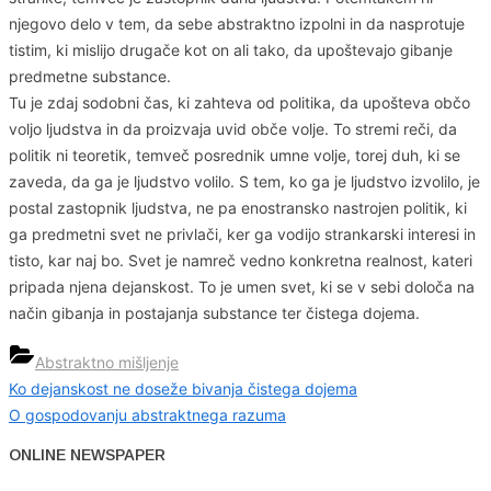
njegovo delo v tem, da sebe abstraktno izpolni in da nasprotuje
tistim, ki mislijo drugače kot on ali tako, da upoštevajo gibanje
predmetne substance.
Tu je zdaj sodobni čas, ki zahteva od politika, da upošteva občo
voljo ljudstva in da proizvaja uvid obče volje. To stremi reči, da
politik ni teoretik, temveč posrednik umne volje, torej duh, ki se
zaveda, da ga je ljudstvo volilo. S tem, ko ga je ljudstvo izvolilo, je
postal zastopnik ljudstva, ne pa enostransko nastrojen politik, ki
ga predmetni svet ne privlači, ker ga vodijo strankarski interesi in
tisto, kar naj bo. Svet je namreč vedno konkretna realnost, kateri
pripada njena dejanskost. To je umen svet, ki se v sebi določa na
način gibanja in postajanja substance ter čistega dojema.
Abstraktno mišljenje
Previous
Ko dejanskost ne doseže bivanja čistega dojema
Navigacija
Post:
Next
O gospodovanju abstraktnega razuma
prispevka
Post:
ONLINE NEWSPAPER