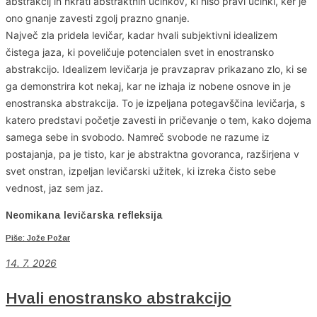
abstrakcij in hkrati abstraktnih učinkov, ki niso pravi učinki, ker je
ono gnanje zavesti zgolj prazno gnanje.
Največ zla pridela levičar, kadar hvali subjektivni idealizem
čistega jaza, ki poveličuje potencialen svet in enostransko
abstrakcijo. Idealizem levičarja je pravzaprav prikazano zlo, ki se
ga demonstrira kot nekaj, kar ne izhaja iz nobene osnove in je
enostranska abstrakcija. To je izpeljana potegavščina levičarja, s
katero predstavi početje zavesti in pričevanje o tem, kako dojema
samega sebe in svobodo. Namreč svobode ne razume iz
postajanja, pa je tisto, kar je abstraktna govoranca, razširjena v
svet onstran, izpeljan levičarski užitek, ki izreka čisto sebe
vednost, jaz sem jaz.
Neomikana levičarska refleksija
Piše: Jože Požar
14. 7. 2026
Hvali enostransko abstrakcijo