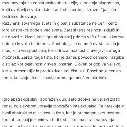
razumevanja za enostransko abstrakcijo, ki postaja blagodejna,
kajti uveljavlja svet in tisto, kar ljudi spodbuja k razmišljanju in
bistremu delovanju.
Razumnik stvarnega sveta in gibanja substance ne ceni, ker z
igro abstrakcij pridela več sveta. Zaradi tega realnost izključi in ji
ne dovoli zaživeti, kajti igra abstrakcij pridela več užitka; izžareva
hotenje in voljo ter interes. Abstrakcija je namreč čvrsta sila in je
moč, ki jo vsi spoštujejo, ker odraža možnost in uveljavlja druge
možnosti. Zaradi tega tisto, kar je danes povsod cenjeno, razgiba
čisti jaz kot dejavnost v svetu onstran. Človek pridobiva veljavo,
ker je presenetljiv in produktiven kot čisti jaz. Posebno je cenjen
tedaj, ko svojo domiselnostjo premaga mnoštvo okoliščin.
Igro abstrakcij slavi izobražen duh, zato dobiva na veljavi zlasti
tedaj, ko s svetom upravlja izobražen intelektualec. Ta narekuje in
hvali abstraktno miselnost in tisto, kar je premagan svet onstran.
Igra abstrakcij je zanimiva tudi tedaj, ko ena stran nagovarja
drugo. Tisto pa, kar je neka sredina, v katero pade možnost, to je