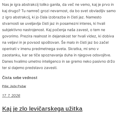
Nas je igra abstrakcij toliko ganila, da več ne vemo, kaj je prvo in
kaj drugo? Tu namreč grozi nevarnost, da bo svet obvladljiv samo
z igro abstrakcij, ki jo čisla izobrazba in čisti jaz. Namesto
stvarnosti se uveljavlja čisti jaz in posamezni interes, ki hvali
subjektivno nastrojenost. Kaj počenja naša zavest, o tem ne
govorimo. Prezira realnost in dejanskost ter hvali videz, ki dobiva
na veljavi in je povsod spoštovan. Še malo in čisti jaz bo začel
operirati v imenu predmetnega sveta. Skratka, mi smo v
zaostanku, kar se tiče spoznavanja duha in njegove odsvojitve.
Danes hvalimo umetno inteligenco in se gremo neko pasivno držo
ter si dajemo predstavo zavesti.
Čista sebe vednost
Piše: Jože Požar
17. 7. 2026
Kaj je zlo levičarskega užitka