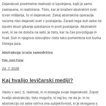
Dejanskost predmetne realnosti ni izpolnjena, kajti je samo
zastopana, ni realizirana. Tisto, kar je izraženi abstraktni svet
izven mišljenja, to ni dejanskost. Zakaj abstraktne operacije
razuma niso dejanski svet v postajanju. Zaradi tega duh sebe ne
izpolni skozi gibanje substance in proti postajanje. Abstraktni
svet, ki se ne določa na sebi, je tisto, kar ta čas povzdiguje in
hvali. Duh in njegova odsvojitev nista tako pomembna kot burka
čistega jaza.
Abstrakcija izraža samodrštvo
Piše: Jože Požar
24. 7. 2026
Kaj hvalijo levičarski mediji?
Vlado v seci, tj. realnost, ki ni dosegla svoje dejanskosti. Zopet
hvalijo abstrakcijo, tisto mogoče, ki naj bo, ne da je. In to
abstrakcijo od sebe odriva ona subjektivnost, ki je skregana s