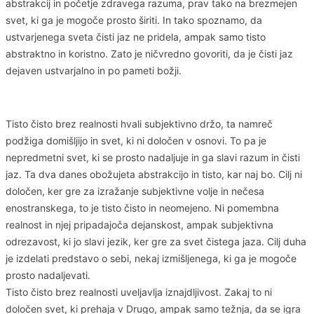
abstrakcij in početje zdravega razuma, prav tako na brezmejen
svet, ki ga je mogoče prosto širiti. In tako spoznamo, da
ustvarjenega sveta čisti jaz ne pridela, ampak samo tisto
abstraktno in koristno. Zato je ničvredno govoriti, da je čisti jaz
dejaven ustvarjalno in po pameti božji.
Tisto čisto brez realnosti hvali subjektivno držo, ta namreč
podžiga domišljijo in svet, ki ni določen v osnovi. To pa je
nepredmetni svet, ki se prosto nadaljuje in ga slavi razum in čisti
jaz. Ta dva danes obožujeta abstrakcijo in tisto, kar naj bo. Cilj ni
določen, ker gre za izražanje subjektivne volje in nečesa
enostranskega, to je tisto čisto in neomejeno. Ni pomembna
realnost in njej pripadajoča dejanskost, ampak subjektivna
odrezavost, ki jo slavi jezik, ker gre za svet čistega jaza. Cilj duha
je izdelati predstavo o sebi, nekaj izmišljenega, ki ga je mogoče
prosto nadaljevati.
Tisto čisto brez realnosti uveljavlja iznajdljivost. Zakaj to ni
določen svet, ki prehaja v Drugo, ampak samo težnja, da se igra