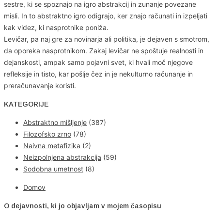
sestre, ki se spoznajo na igro abstrakcij in zunanje povezane
misli. In to abstraktno igro odigrajo, ker znajo računati in izpeljati
kak videz, ki nasprotnike poniža.
Levičar, pa naj gre za novinarja ali politika, je dejaven s smotrom,
da oporeka nasprotnikom. Zakaj levičar ne spoštuje realnosti in
dejanskosti, ampak samo pojavni svet, ki hvali moč njegove
refleksije in tisto, kar pošlje čez in je nekulturno računanje in
preračunavanje koristi.
KATEGORIJE
Abstraktno mišljenje
(387)
Filozofsko zrno
(78)
Naivna metafizika
(2)
Neizpolnjena abstrakcija
(59)
Sodobna umetnost
(8)
Domov
O dejavnosti, ki jo objavljam v mojem časopisu