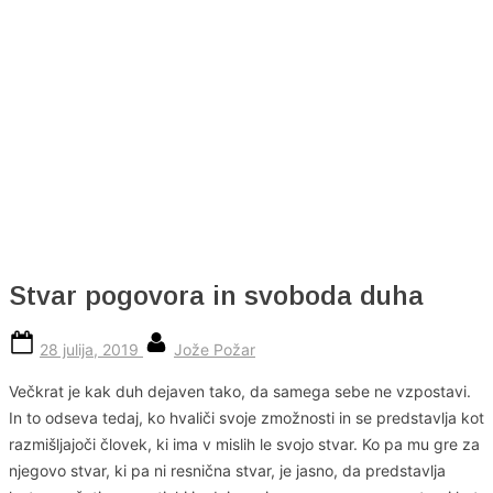
Skip
to
content
Stvar pogovora in svoboda duha
Posted
By
28 julija, 2019
Jože Požar
on
Večkrat je kak duh dejaven tako, da samega sebe ne vzpostavi.
In to odseva tedaj, ko hvaliči svoje zmožnosti in se predstavlja kot
razmišljajoči človek, ki ima v mislih le svojo stvar. Ko pa mu gre za
njegovo stvar, ki pa ni resnična stvar, je jasno, da predstavlja