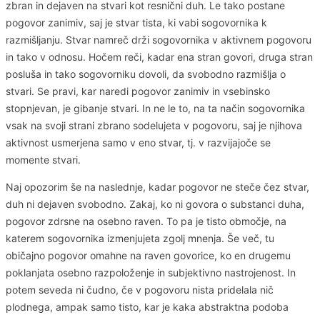
zbran in dejaven na stvari kot resnični duh. Le tako postane
pogovor zanimiv, saj je stvar tista, ki vabi sogovornika k
razmišljanju. Stvar namreč drži sogovornika v aktivnem pogovoru
in tako v odnosu. Hočem reči, kadar ena stran govori, druga stran
posluša in tako sogovorniku dovoli, da svobodno razmišlja o
stvari. Se pravi, kar naredi pogovor zanimiv in vsebinsko
stopnjevan, je gibanje stvari. In ne le to, na ta način sogovornika
vsak na svoji strani zbrano sodelujeta v pogovoru, saj je njihova
aktivnost usmerjena samo v eno stvar, tj. v razvijajoče se
momente stvari.
Naj opozorim še na naslednje, kadar pogovor ne steče čez stvar,
duh ni dejaven svobodno. Zakaj, ko ni govora o substanci duha,
pogovor zdrsne na osebno raven. To pa je tisto območje, na
katerem sogovornika izmenjujeta zgolj mnenja. Še več, tu
običajno pogovor omahne na raven govorice, ko en drugemu
poklanjata osebno razpoloženje in subjektivno nastrojenost. In
potem seveda ni čudno, če v pogovoru nista pridelala nič
plodnega, ampak samo tisto, kar je kaka abstraktna podoba