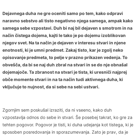
Dejavnega duha
ne gre oceniti samo po tem, kako odpravi
naravno sebstvo ali tisto negativno njega samega, ampak kako
samega sebe vzpostavi. Duh bi naj bil dejaven s smotrom in na
način čistega dojema, kajti le tako je po dojemu izoblikovan
njegov svet. Na ta način je dejaven v interesu stvari in njene
enotnosti, ki je umni predmet. Zakaj tisto, kar je zgolj neko
opisovanje predmeta, to pelje v prazno prikazen vedenja. To
obvešča, da bi se naj duh zbral na stvari in se do nje obnašal
dojemajoče. Ta zbranost na stvari je tista, ki uresniči najprej
obče momente stvari in na ta način tudi aktivnega duha, ki
vključuje to nujnost, da si sebe na sebi ustvari.
Zgornjim sem poskušal izraziti, da ni vseeno, kako duh
vzpostavlja odnos do sebe in stvari. Še posebej takrat, ko gre za
tehten pogovor. Pogovor je tisti, ki duha udejanja kot tistega, ki je
sposoben posredovanja in sporazumevanja. Zato je prav, da je