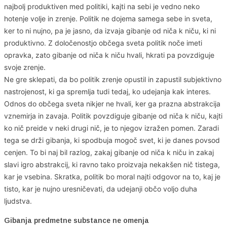
najbolj produktiven med politiki, kajti na sebi je vedno neko
hotenje volje in zrenje. Politik ne dojema samega sebe in sveta,
ker to ni nujno, pa je jasno, da izvaja gibanje od niča k niču, ki ni
produktivno. Z določenostjo občega sveta politik noče imeti
opravka, zato gibanje od niča k niču hvali, hkrati pa povzdiguje
svoje zrenje.
Ne gre sklepati, da bo politik zrenje opustil in zapustil subjektivno
nastrojenost, ki ga spremlja tudi tedaj, ko udejanja kak interes.
Odnos do občega sveta nikjer ne hvali, ker ga prazna abstrakcija
vznemirja in zavaja. Politik povzdiguje gibanje od niča k niču, kajti
ko nič preide v neki drugi nič, je to njegov izražen pomen. Zaradi
tega se drži gibanja, ki spodbuja mogoč svet, ki je danes povsod
cenjen. To bi naj bil razlog, zakaj gibanje od niča k niču in zakaj
slavi igro abstrakcij, ki ravno tako proizvaja nekakšen nič tistega,
kar je vsebina. Skratka, politik bo moral najti odgovor na to, kaj je
tisto, kar je nujno uresničevati, da udejanji občo voljo duha
ljudstva.
Gibanja predmetne substance ne omenja