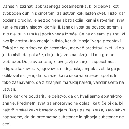
Danes ni zaznati izobraženega posameznika, ki bi deloval kot
svoboden duh in s smotrom, da ustvari kak lasten svet. Tisto, kar
podarja drugim, je neizpolnjena abstrakcija, kar ni ustvarjeni svet,
ker je nastal v njegovi domišljiji. Iznajdljivost ga povsod spremlja
in o njej tu in tam kaj pozitivnega izreče. Če ne on sam, pa tisti, ki
hvalijo abstraktno znanje in tisto, kar dr. iznajdljivega predstavi.
Zakaj dr. ne pripoveduje nesmislov, marveč predstavi svet, ki ga
je domislil, da pokaže, da je dejaven na nivoju, ki mu gre po
izobrazbi. Dr. je avtoriteta, ki uveljavlja znanje in sposobnost
odigrati kak svet. Njegov svet ni dejanski, ampak svet, ki ga je
oblikoval s ciljem, da pokaže, kako izobrazba sebe izpolni. In
tako zaznavamo, da z znanjem marsikaj naredi, vendar sveta ne
ustvari.
Tisto, kar gre poudariti, je dejstvo, da dr. hvali samo abstraktno
znanje. Predmetni svet ga enostavno ne oplazi, kajti če bi ga, bi
najbrž izrekel kako besedo o njem. Tega pa ne izraža, zato lahko
napovemo, da dr. predmetne substance in gibanja substance ne
ceni.