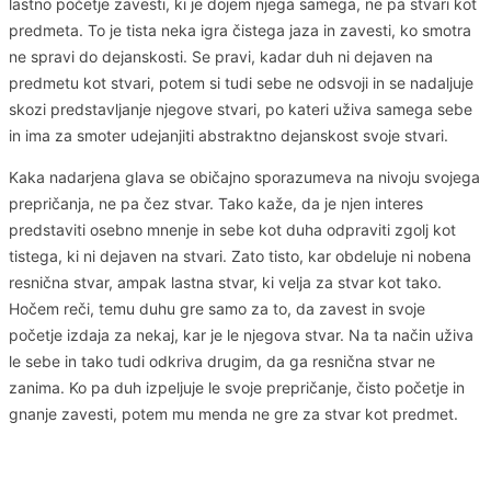
lastno početje zavesti, ki je dojem njega samega, ne pa stvari kot
predmeta. To je tista neka igra čistega jaza in zavesti, ko smotra
ne spravi do dejanskosti. Se pravi, kadar duh ni dejaven na
predmetu kot stvari, potem si tudi sebe ne odsvoji in se nadaljuje
skozi predstavljanje njegove stvari, po kateri uživa samega sebe
in ima za smoter udejanjiti abstraktno dejanskost svoje stvari.
Kaka nadarjena glava se običajno sporazumeva na nivoju svojega
prepričanja, ne pa čez stvar. Tako kaže, da je njen interes
predstaviti osebno mnenje in sebe kot duha odpraviti zgolj kot
tistega, ki ni dejaven na stvari. Zato tisto, kar obdeluje ni nobena
resnična stvar, ampak lastna stvar, ki velja za stvar kot tako.
Hočem reči, temu duhu gre samo za to, da zavest in svoje
početje izdaja za nekaj, kar je le njegova stvar. Na ta način uživa
le sebe in tako tudi odkriva drugim, da ga resnična stvar ne
zanima. Ko pa duh izpeljuje le svoje prepričanje, čisto početje in
gnanje zavesti, potem mu menda ne gre za stvar kot predmet.