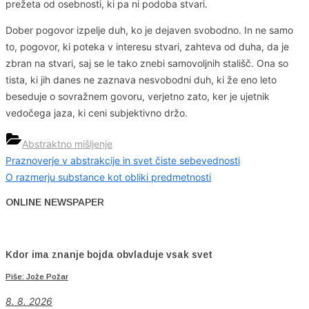
prežeta od osebnosti, ki pa ni podoba stvari.
Dober pogovor izpelje duh, ko je dejaven svobodno. In ne samo
to, pogovor, ki poteka v interesu stvari, zahteva od duha, da je
zbran na stvari, saj se le tako znebi samovoljnih stališč. Ona so
tista, ki jih danes ne zaznava nesvobodni duh, ki že eno leto
beseduje o sovražnem govoru, verjetno zato, ker je ujetnik
vedočega jaza, ki ceni subjektivno držo.
Abstraktno mišljenje
Previous
Praznoverje v abstrakcije in svet čiste sebevednosti
Navigacija
Post:
Next
O razmerju substance kot obliki predmetnosti
prispevka
Post:
ONLINE NEWSPAPER
Kdor ima znanje bojda obvladuje vsak svet
Piše: Jože Požar
8. 8. 2026