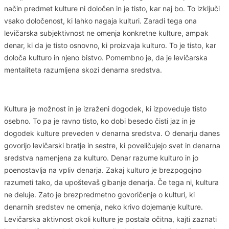
način predmet kulture ni določen in je tisto, kar naj bo. To izključi
vsako določenost, ki lahko nagaja kulturi. Zaradi tega ona
levičarska subjektivnost ne omenja konkretne kulture, ampak
denar, ki da je tisto osnovno, ki proizvaja kulturo. To je tisto, kar
določa kulturo in njeno bistvo. Pomembno je, da je levičarska
mentaliteta razumljena skozi denarna sredstva.
Kultura je možnost in je izraženi dogodek, ki izpoveduje tisto
osebno. To pa je ravno tisto, ko dobi besedo čisti jaz in je
dogodek kulture preveden v denarna sredstva. O denarju danes
govorijo levičarski bratje in sestre, ki poveličujejo svet in denarna
sredstva namenjena za kulturo. Denar razume kulturo in jo
poenostavlja na vpliv denarja. Zakaj kulturo je brezpogojno
razumeti tako, da upoštevaš gibanje denarja. Če tega ni, kultura
ne deluje. Zato je brezpredmetno govoričenje o kulturi, ki
denarnih sredstev ne omenja, neko krivo dojemanje kulture.
Levičarska aktivnost okoli kulture je postala očitna, kajti zaznati