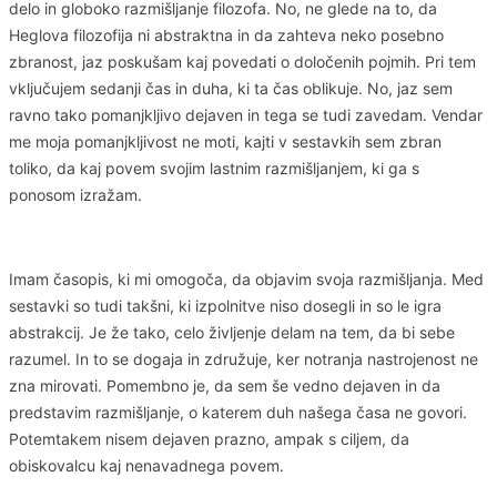
delo in globoko razmišljanje filozofa. No, ne glede na to, da
Heglova filozofija ni abstraktna in da zahteva neko posebno
zbranost, jaz poskušam kaj povedati o določenih pojmih. Pri tem
vključujem sedanji čas in duha, ki ta čas oblikuje. No, jaz sem
ravno tako pomanjkljivo dejaven in tega se tudi zavedam. Vendar
me moja pomanjkljivost ne moti, kajti v sestavkih sem zbran
toliko, da kaj povem svojim lastnim razmišljanjem, ki ga s
ponosom izražam.
Imam časopis, ki mi omogoča, da objavim svoja razmišljanja. Med
sestavki so tudi takšni, ki izpolnitve niso dosegli in so le igra
abstrakcij. Je že tako, celo življenje delam na tem, da bi sebe
razumel. In to se dogaja in združuje, ker notranja nastrojenost ne
zna mirovati. Pomembno je, da sem še vedno dejaven in da
predstavim razmišljanje, o katerem duh našega časa ne govori.
Potemtakem nisem dejaven prazno, ampak s ciljem, da
obiskovalcu kaj nenavadnega povem.