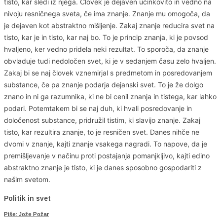
tisto, kar sledi iz njega. Človek je dejaven učinkovito in vedno na
nivoju resničnega sveta, če ima znanje. Znanje mu omogoča, da
je dejaven kot abstraktno mišljenje. Zakaj znanje reducira svet na
tisto, kar je in tisto, kar naj bo. To je princip znanja, ki je povsod
hvaljeno, ker vedno pridela neki rezultat. To sporoča, da znanje
obvladuje tudi nedoločen svet, ki je v sedanjem času zelo hvaljen.
Zakaj bi se naj človek vznemirjal s predmetom in posredovanjem
substance, če pa znanje podarja dejanski svet. To je že dolgo
znano in ni ga razumnika, ki ne bi cenil znanja in tistega, kar lahko
podari. Potemtakem bi se naj duh, ki hvali posredovanje in
določenost substance, pridružil tistim, ki slavijo znanje. Zakaj
tisto, kar rezultira znanje, to je resničen svet. Danes nihče ne
dvomi v znanje, kajti znanje vsakega nagradi. To napove, da je
premišljevanje v načinu proti postajanja pomanjkljivo, kajti edino
abstraktno znanje je tisto, ki je danes sposobno gospodariti z
našim svetom.
Politik in svet
Piše: Jože Požar