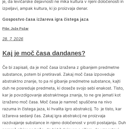
je, da levičarske dejavnosti ne mika kultura v njeni določenosti in
izpeljavi, ampak kultura, ki jo proizvaja denar.
Gospostvo časa izžareva igra čistega jaza
Piše: Jože Požar
28. 7. 2026
Kaj je moč časa dandanes?
Če bi zapisali, da je moč časa izražena z gibanjem predmetne
substance, potem bi pretiravali. Zakaj moč časa izpoveduje
abstraktno znanje, to pa ni gibanje predmetne substance, kajti
duh ne posreduje predmeta, ki doseže svojo sebi enakost. Tisto,
kar je povzdigovanje abstraktnega znanja, to ne gre jemati kot
izraženo moč časa. Moč časa je namreč spuščena na nivo
razuma in čistega jaza, ki hvalita igro abstrakcij. To je tisto, kar
izžareva sedanji čas. Zakaj igra abstrakcij ne proizvaja
razdvajanje substance in njeno določenost v proti postajanju. Duh