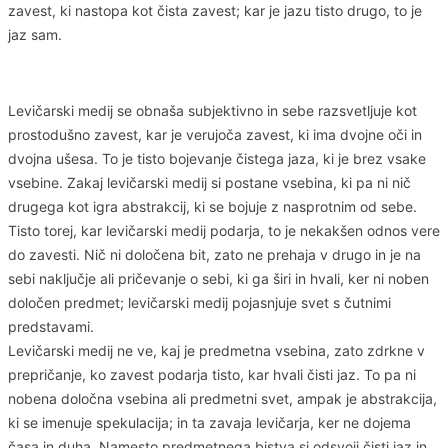
zavest, ki nastopa kot čista zavest; kar je jazu tisto drugo, to je
jaz sam.
Levičarski medij se obnaša subjektivno in sebe razsvetljuje kot
prostodušno zavest, kar je verujoča zavest, ki ima dvojne oči in
dvojna ušesa. To je tisto bojevanje čistega jaza, ki je brez vsake
vsebine. Zakaj levičarski medij si postane vsebina, ki pa ni nič
drugega kot igra abstrakcij, ki se bojuje z nasprotnim od sebe.
Tisto torej, kar levičarski medij podarja, to je nekakšen odnos vere
do zavesti. Nič ni določena bit, zato ne prehaja v drugo in je na
sebi naključje ali pričevanje o sebi, ki ga širi in hvali, ker ni noben
določen predmet; levičarski medij pojasnjuje svet s čutnimi
predstavami.
Levičarski medij ne ve, kaj je predmetna vsebina, zato zdrkne v
prepričanje, ko zavest podarja tisto, kar hvali čisti jaz. To pa ni
nobena določna vsebina ali predmetni svet, ampak je abstrakcija,
ki se imenuje spekulacija; in ta zavaja levičarja, ker ne dojema
časa in duha. Namesto predmetnega bistva si odsvoji čisti jaz in