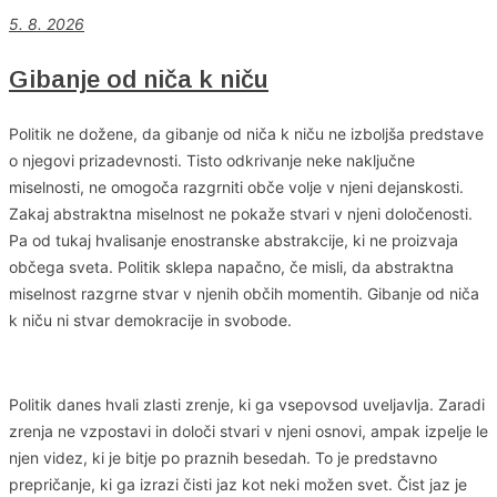
5. 8. 2026
Gibanje od niča k niču
Politik ne dožene, da gibanje od niča k niču ne izboljša predstave
o njegovi prizadevnosti. Tisto odkrivanje neke naključne
miselnosti, ne omogoča razgrniti obče volje v njeni dejanskosti.
Zakaj abstraktna miselnost ne pokaže stvari v njeni določenosti.
Pa od tukaj hvalisanje enostranske abstrakcije, ki ne proizvaja
občega sveta. Politik sklepa napačno, če misli, da abstraktna
miselnost razgrne stvar v njenih občih momentih. Gibanje od niča
k niču ni stvar demokracije in svobode.
Politik danes hvali zlasti zrenje, ki ga vsepovsod uveljavlja. Zaradi
zrenja ne vzpostavi in določi stvari v njeni osnovi, ampak izpelje le
njen videz, ki je bitje po praznih besedah. To je predstavno
prepričanje, ki ga izrazi čisti jaz kot neki možen svet. Čist jaz je