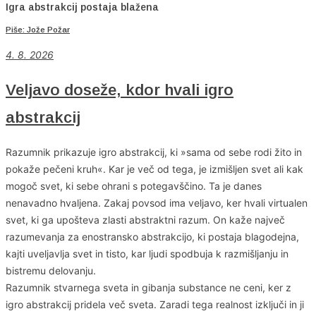
Igra abstrakcij postaja blažena
Piše: Jože Požar
4
. 8. 2026
Veljavo doseže, kdor hvali igro
abstrakcij
Razumnik prikazuje igro abstrakcij, ki »sama od sebe rodi žito in
pokaže pečeni kruh«. Kar je več od tega, je izmišljen svet ali kak
mogoč svet, ki sebe ohrani s potegavščino. Ta je danes
nenavadno hvaljena. Zakaj povsod ima veljavo, ker hvali virtualen
svet, ki ga upošteva zlasti abstraktni razum. On kaže največ
razumevanja za enostransko abstrakcijo, ki postaja blagodejna,
kajti uveljavlja svet in tisto, kar ljudi spodbuja k razmišljanju in
bistremu delovanju.
Razumnik stvarnega sveta in gibanja substance ne ceni, ker z
igro abstrakcij pridela več sveta. Zaradi tega realnost izključi in ji