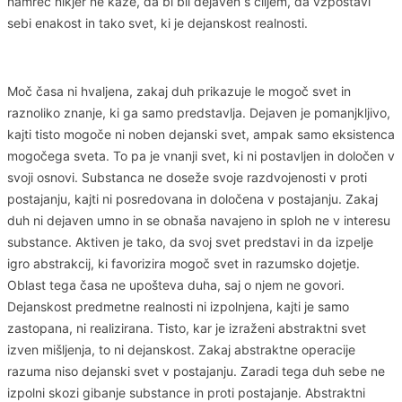
namreč nikjer ne kaže, da bi bil dejaven s ciljem, da vzpostavi
sebi enakost in tako svet, ki je dejanskost realnosti.
Moč časa ni hvaljena, zakaj duh prikazuje le mogoč svet in
raznoliko znanje, ki ga samo predstavlja. Dejaven je pomanjkljivo,
kajti tisto mogoče ni noben dejanski svet, ampak samo eksistenca
mogočega sveta. To pa je vnanji svet, ki ni postavljen in določen v
svoji osnovi. Substanca ne doseže svoje razdvojenosti v proti
postajanju, kajti ni posredovana in določena v postajanju. Zakaj
duh ni dejaven umno in se obnaša navajeno in sploh ne v interesu
substance. Aktiven je tako, da svoj svet predstavi in da izpelje
igro abstrakcij, ki favorizira mogoč svet in razumsko dojetje.
Oblast tega časa ne upošteva duha, saj o njem ne govori.
Dejanskost predmetne realnosti ni izpolnjena, kajti je samo
zastopana, ni realizirana. Tisto, kar je izraženi abstraktni svet
izven mišljenja, to ni dejanskost. Zakaj abstraktne operacije
razuma niso dejanski svet v postajanju. Zaradi tega duh sebe ne
izpolni skozi gibanje substance in proti postajanje. Abstraktni