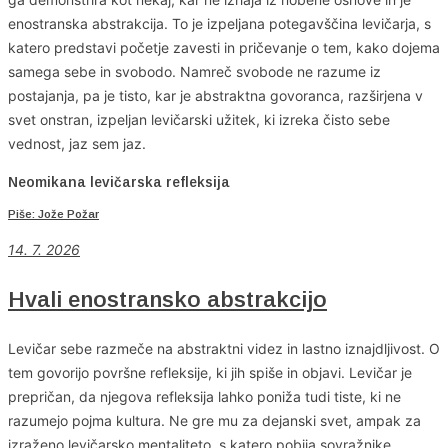
enostranska abstrakcija. To je izpeljana potegavščina levičarja, s
katero predstavi početje zavesti in pričevanje o tem, kako dojema
samega sebe in svobodo. Namreč svobode ne razume iz
postajanja, pa je tisto, kar je abstraktna govoranca, razširjena v
svet onstran, izpeljan levičarski užitek, ki izreka čisto sebe
vednost, jaz sem jaz.
Neomikana levičarska refleksija
Piše: Jože Požar
14. 7. 2026
Hvali enostransko abstrakcijo
Levičar sebe razmeče na abstraktni videz in lastno iznajdljivost. O
tem govorijo površne refleksije, ki jih spiše in objavi. Levičar je
prepričan, da njegova refleksija lahko poniža tudi tiste, ki ne
razumejo pojma kultura. Ne gre mu za dejanski svet, ampak za
izraženo levičarsko mentaliteto, s katero pobija sovražnike.