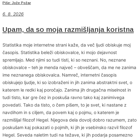
Piše: Jože Požar
6
. 8. 2026
Upam, da so moja razmišljanja koristna
Statistika moje internetne strani kaže, da več ljudi obiskuje moj
časopis. Statistika beleži obiskovalce, ki mojo dejavnost
spremljajo. Med njimi so tudi tisti, ki so neznani. No, neznane
obiskovalce – teh je menda največ – obveščam, da me ne zanima
ime neznanega obiskovalca. Namreč, internetni časopis
obiskujejo ljudje, ki so izobraženi in jih zanima abstraktni svet, o
katerem le redki kaj poročajo. Zanima jih drugačna miselnost in
tudi tisto, kar gre čez in poskuša ravno tako kaj zanimivega
povedati. Tako da tisto, o čem pišem, to je svet, ki nastane z
navdihom in s ciljem, da povem kaj o pojmu, o katerem je
razmišljal filozof Hegel. Njegova dela dovolj dobro razumem, zato
poskušam kaj pokazati o pojmih, ki jih je vsebinsko razvil filozof
Hegel. Seveda naletim tudi na težave, ki jih podarja posamezno