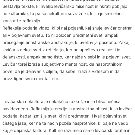
Sestavlja tekste, ki hvalijo levičarsko miselnost in hkrati pobijajo
ne kulturnike, to pa so nekulturni sovražniki, ki jih je smiselno
zanikati z refleksijo.
Refleksija podarja videz, ki bi naj pojasnil, kaj snuje levičar onstran
ali v pojavnem svetu. To ni določen predmetni svet, ampak
preseganje enostranske abstrakcije, ki uveljavlja posebno. Zakaj
levičar izdeluje svet z refleksijo, ker ne upošteva realnosti in
dejanskosti, ampak samo tisto, kar najde v sebi in je pojavni svet.
Levičar torej izraža subjektivno mentalnost, da nasprotnikom
pove, da je dejaven s ciljem, da sebe izrazi z videzom in da
povzdigne svojo mentaliteto.
Levičarska nekultura je nekakšno razkošje in je blišč nečesa
navideznega. Refleksija je orodje in abstraktna oblast, ki jo levičar
podarja, kadar izmišlja svet, ki ni predmeten. Hvali pojavni svet
čistega jaza, ker na ta način pobija nasprotnike, ki baje ne vedo
kaj je dejanska kultura. Kulturo razumejo samo levičarski bratje in