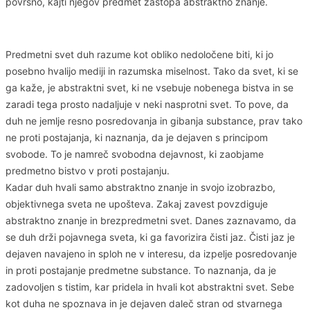
površno, kajti njegov predmet zastopa abstraktno znanje.
Predmetni svet duh razume kot obliko nedoločene biti, ki jo
posebno hvalijo mediji in razumska miselnost. Tako da svet, ki se
ga kaže, je abstraktni svet, ki ne vsebuje nobenega bistva in se
zaradi tega prosto nadaljuje v neki nasprotni svet. To pove, da
duh ne jemlje resno posredovanja in gibanja substance, prav tako
ne proti postajanja, ki naznanja, da je dejaven s principom
svobode. To je namreč svobodna dejavnost, ki zaobjame
predmetno bistvo v proti postajanju.
Kadar duh hvali samo abstraktno znanje in svojo izobrazbo,
objektivnega sveta ne upošteva. Zakaj zavest povzdiguje
abstraktno znanje in brezpredmetni svet. Danes zaznavamo, da
se duh drži pojavnega sveta, ki ga favorizira čisti jaz. Čisti jaz je
dejaven navajeno in sploh ne v interesu, da izpelje posredovanje
in proti postajanje predmetne substance. To naznanja, da je
zadovoljen s tistim, kar pridela in hvali kot abstraktni svet. Sebe
kot duha ne spoznava in je dejaven daleč stran od stvarnega