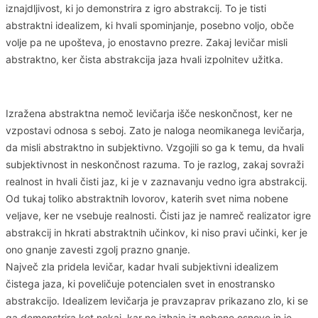
iznajdljivost, ki jo demonstrira z igro abstrakcij. To je tisti
abstraktni idealizem, ki hvali spominjanje, posebno voljo, obče
volje pa ne upošteva, jo enostavno prezre. Zakaj levičar misli
abstraktno, ker čista abstrakcija jaza hvali izpolnitev užitka.
Izražena abstraktna nemoč levičarja išče neskončnost, ker ne
vzpostavi odnosa s seboj. Zato je naloga neomikanega levičarja,
da misli abstraktno in subjektivno. Vzgojili so ga k temu, da hvali
subjektivnost in neskončnost razuma. To je razlog, zakaj sovraži
realnost in hvali čisti jaz, ki je v zaznavanju vedno igra abstrakcij.
Od tukaj toliko abstraktnih lovorov, katerih svet nima nobene
veljave, ker ne vsebuje realnosti. Čisti jaz je namreč realizator igre
abstrakcij in hkrati abstraktnih učinkov, ki niso pravi učinki, ker je
ono gnanje zavesti zgolj prazno gnanje.
Največ zla pridela levičar, kadar hvali subjektivni idealizem
čistega jaza, ki poveličuje potencialen svet in enostransko
abstrakcijo. Idealizem levičarja je pravzaprav prikazano zlo, ki se
ga demonstrira kot nekaj, kar ne izhaja iz nobene osnove in je