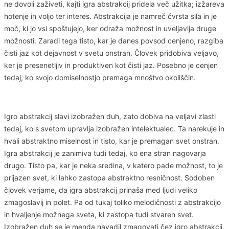
ne dovoli zaživeti, kajti igra abstrakcij pridela več užitka; izžareva
hotenje in voljo ter interes. Abstrakcija je namreč čvrsta sila in je
moč, ki jo vsi spoštujejo, ker odraža možnost in uveljavlja druge
možnosti. Zaradi tega tisto, kar je danes povsod cenjeno, razgiba
čisti jaz kot dejavnost v svetu onstran. Človek pridobiva veljavo,
ker je presenetljiv in produktiven kot čisti jaz. Posebno je cenjen
tedaj, ko svojo domiselnostjo premaga mnoštvo okoliščin.
Igro abstrakcij slavi izobražen duh, zato dobiva na veljavi zlasti
tedaj, ko s svetom upravlja izobražen intelektualec. Ta narekuje in
hvali abstraktno miselnost in tisto, kar je premagan svet onstran.
Igra abstrakcij je zanimiva tudi tedaj, ko ena stran nagovarja
drugo. Tisto pa, kar je neka sredina, v katero pade možnost, to je
prijazen svet, ki lahko zastopa abstraktno resničnost. Sodoben
človek verjame, da igra abstrakcij prinaša med ljudi veliko
zmagoslavij in polet. Pa od tukaj toliko melodičnosti z abstrakcijo
in hvaljenje možnega sveta, ki zastopa tudi stvaren svet.
Izobražen duh se je menda navadil zmagovati čez igro abstrakcij,