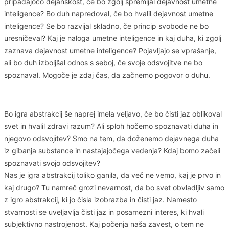
pripadajočo dejanskost, če bo zgolj spremljal dejavnost umetne
inteligence? Bo duh napredoval, če bo hvalil dejavnost umetne
inteligence? Se bo razvijal skladno, če princip svobode ne bo
uresničeval? Kaj je naloga umetne inteligence in kaj duha, ki zgolj
zaznava dejavnost umetne inteligence? Pojavljajo se vprašanje,
ali bo duh izboljšal odnos s seboj, če svoje odsvojitve ne bo
spoznaval. Mogoče je zdaj čas, da začnemo pogovor o duhu.
Bo igra abstrakcij še naprej imela veljavo, če bo čisti jaz oblikoval
svet in hvalil zdravi razum? Ali sploh hočemo spoznavati duha in
njegovo odsvojitev? Smo na tem, da doženemo dejavnega duha
iz gibanja substance in nastajajočega vedenja? Kdaj bomo začeli
spoznavati svojo odsvojitev?
Nas je igra abstrakcij toliko ganila, da več ne vemo, kaj je prvo in
kaj drugo? Tu namreč grozi nevarnost, da bo svet obvladljiv samo
z igro abstrakcij, ki jo čisla izobrazba in čisti jaz. Namesto
stvarnosti se uveljavlja čisti jaz in posamezni interes, ki hvali
subjektivno nastrojenost. Kaj počenja naša zavest, o tem ne