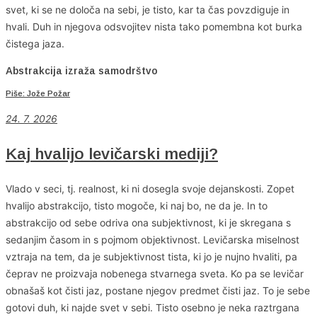
svet, ki se ne določa na sebi, je tisto, kar ta čas povzdiguje in
hvali. Duh in njegova odsvojitev nista tako pomembna kot burka
čistega jaza.
Abstrakcija izraža samodrštvo
Piše: Jože Požar
24. 7. 2026
Kaj hvalijo levičarski mediji?
Vlado v seci, tj. realnost, ki ni dosegla svoje dejanskosti. Zopet
hvalijo abstrakcijo, tisto mogoče, ki naj bo, ne da je. In to
abstrakcijo od sebe odriva ona subjektivnost, ki je skregana s
sedanjim časom in s pojmom objektivnost. Levičarska miselnost
vztraja na tem, da je subjektivnost tista, ki jo je nujno hvaliti, pa
čeprav ne proizvaja nobenega stvarnega sveta. Ko pa se levičar
obnašaš kot čisti jaz, postane njegov predmet čisti jaz. To je sebe
gotovi duh, ki najde svet v sebi. Tisto osebno je neka raztrgana