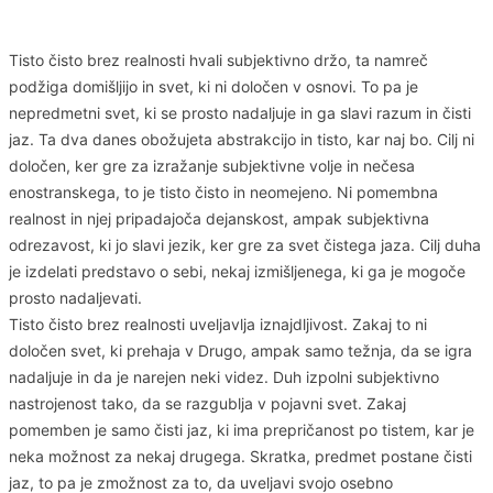
Tisto čisto brez realnosti hvali subjektivno držo, ta namreč
podžiga domišljijo in svet, ki ni določen v osnovi. To pa je
nepredmetni svet, ki se prosto nadaljuje in ga slavi razum in čisti
jaz. Ta dva danes obožujeta abstrakcijo in tisto, kar naj bo. Cilj ni
določen, ker gre za izražanje subjektivne volje in nečesa
enostranskega, to je tisto čisto in neomejeno. Ni pomembna
realnost in njej pripadajoča dejanskost, ampak subjektivna
odrezavost, ki jo slavi jezik, ker gre za svet čistega jaza. Cilj duha
je izdelati predstavo o sebi, nekaj izmišljenega, ki ga je mogoče
prosto nadaljevati.
Tisto čisto brez realnosti uveljavlja iznajdljivost. Zakaj to ni
določen svet, ki prehaja v Drugo, ampak samo težnja, da se igra
nadaljuje in da je narejen neki videz. Duh izpolni subjektivno
nastrojenost tako, da se razgublja v pojavni svet. Zakaj
pomemben je samo čisti jaz, ki ima prepričanost po tistem, kar je
neka možnost za nekaj drugega. Skratka, predmet postane čisti
jaz, to pa je zmožnost za to, da uveljavi svojo osebno