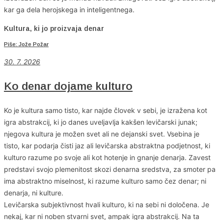
kar ga dela herojskega in inteligentnega.
Kultura, ki jo proizvaja denar
Piše: Jože Požar
30. 7. 2026
Ko denar dojame kulturo
Ko je kultura samo tisto, kar najde človek v sebi, je izražena kot
igra abstrakcij, ki jo danes uveljavlja kakšen levičarski junak;
njegova kultura je možen svet ali ne dejanski svet. Vsebina je
tisto, kar podarja čisti jaz ali levičarska abstraktna podjetnost, ki
kulturo razume po svoje ali kot hotenje in gnanje denarja. Zavest
predstavi svojo plemenitost skozi denarna sredstva, za smoter pa
ima abstraktno miselnost, ki razume kulturo samo čez denar; ni
denarja, ni kulture.
Levičarska subjektivnost hvali kulturo, ki na sebi ni določena. Je
nekaj, kar ni noben stvarni svet, ampak igra abstrakcij. Na ta