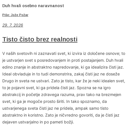
Duh hvali osebno naravnanost
Piše: Jože Požar
29. 7. 2026
Tisto čisto brez realnosti
V naših svetovih ni zaznavati svet, ki izvira iz določene osnove; to
je ustvarjen svet s posredovanjem in proti postajanjem. Duh hvali
edino znanje in abstraktno napredovanje, ki ga idealizira čisti jaz.
Ideal obvladuje in to tudi demonstrira, zakaj čisti jaz ne doseže
Drugo in sveta ne ustvari. Zato je tisto, kar že je neki idealen svet,
to je pojavni svet, ki ga pridela čisti jaz. Spozna se na igro
abstrakcij in početje zdravega razuma, prav tako na brezmejen
svet, ki ga je mogoče prosto širiti. In tako spoznamo, da
ustvarjenega sveta čisti jaz ne pridela, ampak samo tisto
abstraktno in koristno. Zato je ničvredno govoriti, da je čisti jaz
dejaven ustvarjalno in po pameti božji.