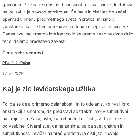
govorimo. Prezira realnost in dejanskost ter hvali videz, ki dobiva
na veljavi in je povsod spoštovan. Še malo in čisti jaz bo začel
operirati v imenu predmetnega sveta. Skratka, mi smo v
zaostanku, kar se tiče spoznavanja duha in njegove odsvojitve.
Danes hvalimo umetno inteligenco in se gremo neko pasivno držo
ter si dajemo predstavo zavesti.
Čista sebe vednost
Piše: Jože Požar
17. 7. 2026
Kaj je zlo levičarskega užitka
To, da se dela primerno dejanskosti. In to udejanja, ko hvali igro
abstrakcij s smotrom, da predstavi abstraktni moj v subjektivni
nastrojenosti. Zakaj tisto, kar odmeče kot čisti jaz, to je prostost
od vsebine. Stvarni svet ga ne zanima, ga pa svet onstran in
subjektivnost. Levičar namreč predstavlja čisti jaz in svojo