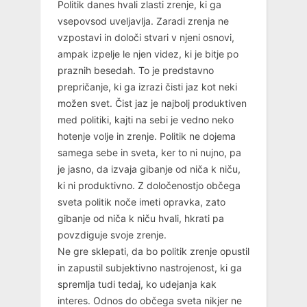
Politik danes hvali zlasti zrenje, ki ga
vsepovsod uveljavlja. Zaradi zrenja ne
vzpostavi in določi stvari v njeni osnovi,
ampak izpelje le njen videz, ki je bitje po
praznih besedah. To je predstavno
prepričanje, ki ga izrazi čisti jaz kot neki
možen svet. Čist jaz je najbolj produktiven
med politiki, kajti na sebi je vedno neko
hotenje volje in zrenje. Politik ne dojema
samega sebe in sveta, ker to ni nujno, pa
je jasno, da izvaja gibanje od niča k niču,
ki ni produktivno. Z določenostjo občega
sveta politik noče imeti opravka, zato
gibanje od niča k niču hvali, hkrati pa
povzdiguje svoje zrenje.
Ne gre sklepati, da bo politik zrenje opustil
in zapustil subjektivno nastrojenost, ki ga
spremlja tudi tedaj, ko udejanja kak
interes. Odnos do občega sveta nikjer ne