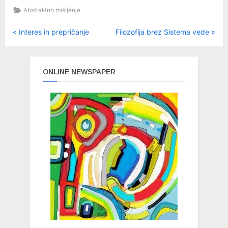
Abstraktno mišljenje
P
N
Navigacija
Interes in prepričanje
Filozofija brez Sistema vede
r
e
prispevka
e
x
v
t
ONLINE NEWSPAPER
i
P
o
o
u
s
s
t
P
:
o
s
t
: