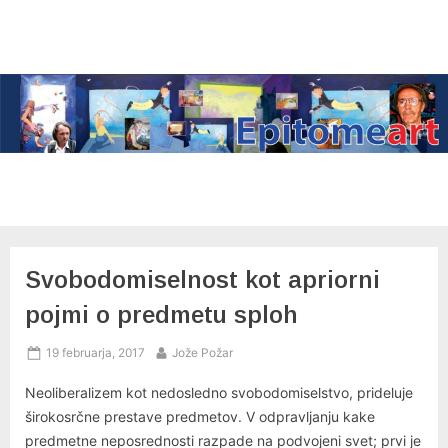
Skip
to
content
Svobodomiselnost kot apriorni
pojmi o predmetu sploh
Posted
By
19 februarja, 2017
Jože Požar
on
Neoliberalizem kot nedosledno svobodomiselstvo, prideluje
širokosrčne prestave predmetov. V odpravljanju kake
predmetne neposrednosti razpade na podvojeni svet; prvi je