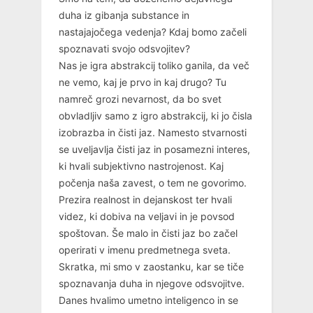
duha iz gibanja substance in
nastajajočega vedenja? Kdaj bomo začeli
spoznavati svojo odsvojitev?
Nas je igra abstrakcij toliko ganila, da več
ne vemo, kaj je prvo in kaj drugo? Tu
namreč grozi nevarnost, da bo svet
obvladljiv samo z igro abstrakcij, ki jo čisla
izobrazba in čisti jaz. Namesto stvarnosti
se uveljavlja čisti jaz in posamezni interes,
ki hvali subjektivno nastrojenost. Kaj
počenja naša zavest, o tem ne govorimo.
Prezira realnost in dejanskost ter hvali
videz, ki dobiva na veljavi in je povsod
spoštovan. Še malo in čisti jaz bo začel
operirati v imenu predmetnega sveta.
Skratka, mi smo v zaostanku, kar se tiče
spoznavanja duha in njegove odsvojitve.
Danes hvalimo umetno inteligenco in se