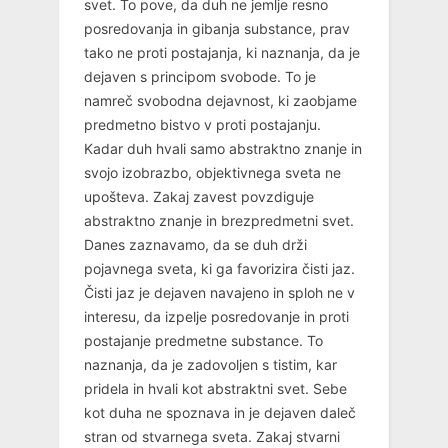
svet. To pove, da duh ne jemlje resno
posredovanja in gibanja substance, prav
tako ne proti postajanja, ki naznanja, da je
dejaven s principom svobode. To je
namreč svobodna dejavnost, ki zaobjame
predmetno bistvo v proti postajanju.
Kadar duh hvali samo abstraktno znanje in
svojo izobrazbo, objektivnega sveta ne
upošteva. Zakaj zavest povzdiguje
abstraktno znanje in brezpredmetni svet.
Danes zaznavamo, da se duh drži
pojavnega sveta, ki ga favorizira čisti jaz.
Čisti jaz je dejaven navajeno in sploh ne v
interesu, da izpelje posredovanje in proti
postajanje predmetne substance. To
naznanja, da je zadovoljen s tistim, kar
pridela in hvali kot abstraktni svet. Sebe
kot duha ne spoznava in je dejaven daleč
stran od stvarnega sveta. Zakaj stvarni