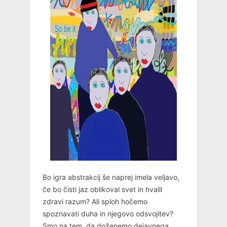
Bo igra abstrakcij še naprej imela veljavo,
če bo čisti jaz oblikoval svet in hvalil
zdravi razum? Ali sploh hočemo
spoznavati duha in njegovo odsvojitev?
Smo na tem, da doženemo dejavnega