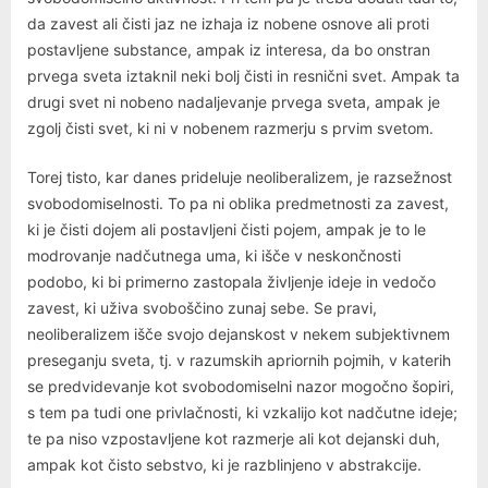
da zavest ali čisti jaz ne izhaja iz nobene osnove ali proti
postavljene substance, ampak iz interesa, da bo onstran
prvega sveta iztaknil neki bolj čisti in resnični svet. Ampak ta
drugi svet ni nobeno nadaljevanje prvega sveta, ampak je
zgolj čisti svet, ki ni v nobenem razmerju s prvim svetom.
Torej tisto, kar danes prideluje neoliberalizem, je razsežnost
svobodomiselnosti. To pa ni oblika predmetnosti za zavest,
ki je čisti dojem ali postavljeni čisti pojem, ampak je to le
modrovanje nadčutnega uma, ki išče v neskončnosti
podobo, ki bi primerno zastopala življenje ideje in vedočo
zavest, ki uživa svoboščino zunaj sebe. Se pravi,
neoliberalizem išče svojo dejanskost v nekem subjektivnem
preseganju sveta, tj. v razumskih apriornih pojmih, v katerih
se predvidevanje kot svobodomiselni nazor mogočno šopiri,
s tem pa tudi one privlačnosti, ki vzkalijo kot nadčutne ideje;
te pa niso vzpostavljene kot razmerje ali kot dejanski duh,
ampak kot čisto sebstvo, ki je razblinjeno v abstrakcije.