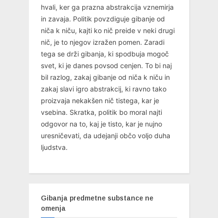
hvali, ker ga prazna abstrakcija vznemirja
in zavaja. Politik povzdiguje gibanje od
niča k niču, kajti ko nič preide v neki drugi
nič, je to njegov izražen pomen. Zaradi
tega se drži gibanja, ki spodbuja mogoč
svet, ki je danes povsod cenjen. To bi naj
bil razlog, zakaj gibanje od niča k niču in
zakaj slavi igro abstrakcij, ki ravno tako
proizvaja nekakšen nič tistega, kar je
vsebina. Skratka, politik bo moral najti
odgovor na to, kaj je tisto, kar je nujno
uresničevati, da udejanji občo voljo duha
ljudstva.
Gibanja predmetne substance ne
omenja