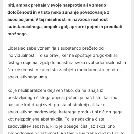
biti, ampak prehaja v svoje nasprotje ali v zmedo
določenosti in v tisto neko zunanje povezovanje z
asociacijami. V tej miselnosti ni navzoča realnost
substancialnega, ampak zgolj apriorni pojmi in predikati
možnega.
Liberalec sebe vznemirja s substanco prežeto od
individualnosti. To se pravi, ker ne spoštuje drugo-biti ali
čistega dojema, zgolj demonstrira svojo svobodomiselnost in
širokosrčnost, v kateri sta zaobjeta radodarnost in modrost
spekulativnega uma.
Ko je neoliberalizem dejaven tako, da ne izhaja iz
postavljenega čistega pojma, potem je pač tisto, kar mu
nastane kot drugi svet, prosta abstrakcija ali kako
spekulativno modrovanje, katerega produkt ni nič drugega
kot neizpolnjena abstrakcija. To je nekakšna čista
zadovoljitev sebstva, ki jo je dosegel čisti jaz skozi ono
svobodomiselno aktivnost. Pri tem pa je treba dodati tudi to,