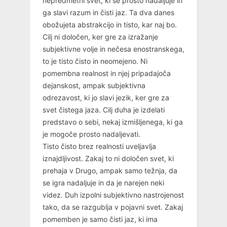
nepredmetni svet, ki se prosto nadaljuje in
ga slavi razum in čisti jaz. Ta dva danes
obožujeta abstrakcijo in tisto, kar naj bo.
Cilj ni določen, ker gre za izražanje
subjektivne volje in nečesa enostranskega,
to je tisto čisto in neomejeno. Ni
pomembna realnost in njej pripadajoča
dejanskost, ampak subjektivna
odrezavost, ki jo slavi jezik, ker gre za
svet čistega jaza. Cilj duha je izdelati
predstavo o sebi, nekaj izmišljenega, ki ga
je mogoče prosto nadaljevati.
Tisto čisto brez realnosti uveljavlja
iznajdljivost. Zakaj to ni določen svet, ki
prehaja v Drugo, ampak samo težnja, da
se igra nadaljuje in da je narejen neki
videz. Duh izpolni subjektivno nastrojenost
tako, da se razgublja v pojavni svet. Zakaj
pomemben je samo čisti jaz, ki ima