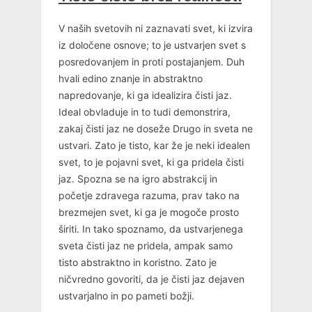
V naših svetovih ni zaznavati svet, ki izvira
iz določene osnove; to je ustvarjen svet s
posredovanjem in proti postajanjem. Duh
hvali edino znanje in abstraktno
napredovanje, ki ga idealizira čisti jaz.
Ideal obvladuje in to tudi demonstrira,
zakaj čisti jaz ne doseže Drugo in sveta ne
ustvari. Zato je tisto, kar že je neki idealen
svet, to je pojavni svet, ki ga pridela čisti
jaz. Spozna se na igro abstrakcij in
početje zdravega razuma, prav tako na
brezmejen svet, ki ga je mogoče prosto
širiti. In tako spoznamo, da ustvarjenega
sveta čisti jaz ne pridela, ampak samo
tisto abstraktno in koristno. Zato je
ničvredno govoriti, da je čisti jaz dejaven
ustvarjalno in po pameti božji.