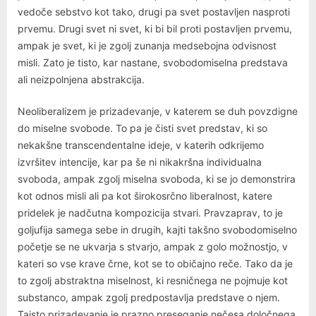
vedoče sebstvo kot tako, drugi pa svet postavljen nasproti
prvemu. Drugi svet ni svet, ki bi bil proti postavljen prvemu,
ampak je svet, ki je zgolj zunanja medsebojna odvisnost
misli. Zato je tisto, kar nastane, svobodomiselna predstava
ali neizpolnjena abstrakcija.
Neoliberalizem je prizadevanje, v katerem se duh povzdigne
do miselne svobode. To pa je čisti svet predstav, ki so
nekakšne transcendentalne ideje, v katerih odkrijemo
izvršitev intencije, kar pa še ni nikakršna individualna
svoboda, ampak zgolj miselna svoboda, ki se jo demonstrira
kot odnos misli ali pa kot širokosrčno liberalnost, katere
pridelek je nadčutna kompozicija stvari. Pravzaprav, to je
goljufija samega sebe in drugih, kajti takšno svobodomiselno
početje se ne ukvarja s stvarjo, ampak z golo možnostjo, v
kateri so vse krave črne, kot se to običajno reče. Tako da je
to zgolj abstraktna miselnost, ki resničnega ne pojmuje kot
substanco, ampak zgolj predpostavlja predstave o njem.
Taisto prizadevanje je prazno preseganje nečesa določnega,