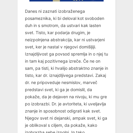
Danes ni zaznati izobraženega
posameznika, ki bi deloval kot svoboden
duh in s smotrom, da ustvari kak lasten
svet. Tisto, kar podarja drugim, je
neizpolnjena abstrakcija, kar ni ustvarjeni
svet, ker je nastal v njegovi domišljiji.
Iznajdljivost ga povsod spremlja in o njej tu
in tam kaj pozitivnega izreče. Če ne on
sam, pa tisti, ki hvalijo abstraktno znanje in
tisto, kar dr. iznajdljivega predstavi. Zakaj
dr. ne pripoveduje nesmislov, marveč
predstavi svet, ki ga je domislil, da
pokaže, da je dejaven na nivoju, ki mu gre
po izobrazbi. Dr. je avtoriteta, ki uveljavlja
znanje in sposobnost odigrati kak svet.
Njegov svet ni dejanski, ampak svet, ki ga
je oblikoval s ciljem, da pokaže, kako
izobrazba sebe izpolni. In tako