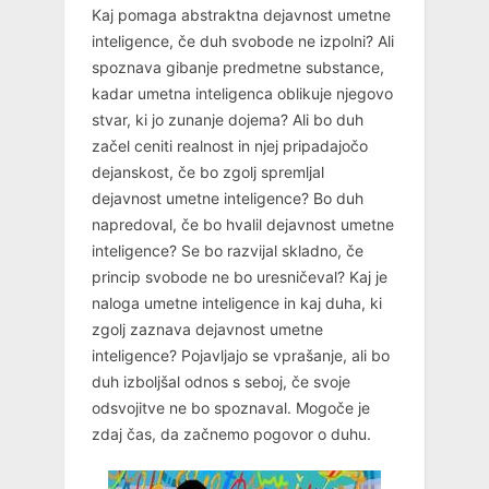
Kaj pomaga abstraktna dejavnost umetne
inteligence, če duh svobode ne izpolni? Ali
spoznava gibanje predmetne substance,
kadar umetna inteligenca oblikuje njegovo
stvar, ki jo zunanje dojema? Ali bo duh
začel ceniti realnost in njej pripadajočo
dejanskost, če bo zgolj spremljal
dejavnost umetne inteligence? Bo duh
napredoval, če bo hvalil dejavnost umetne
inteligence? Se bo razvijal skladno, če
princip svobode ne bo uresničeval? Kaj je
naloga umetne inteligence in kaj duha, ki
zgolj zaznava dejavnost umetne
inteligence? Pojavljajo se vprašanje, ali bo
duh izboljšal odnos s seboj, če svoje
odsvojitve ne bo spoznaval. Mogoče je
zdaj čas, da začnemo pogovor o duhu.