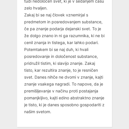
tudi nedoločen svet, ki je v sedanjem času
zelo hvaljen.
Zakaj bi se naj človek vznemirjal s
predmetom in posredovanjem substance,
če pa znanje podarja dejanski svet. To je
že dolgo znano in ni ga razumnika, ki ne bi
cenil znanja in tistega, kar lahko podari.
Potemtakem bi se naj duh, ki hvali
posredovanje in določenost substance,
pridružil tistim, ki slavijo znanje. Zakaj
tisto, kar rezultira znanje, to je resničen
svet. Danes nihče ne dvomi v znanje, kajti
znanje vsakega nagradi. To napove, da je
premišljevanje v načinu proti postajanja
pomanjkljivo, kajti edino abstraktno znanje
je tisto, ki je danes sposobno gospodariti z
našim svetom.