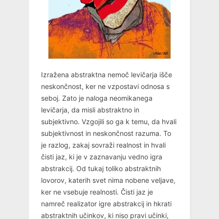
Izražena abstraktna nemoč levičarja išče
neskončnost, ker ne vzpostavi odnosa s
seboj. Zato je naloga neomikanega
levičarja, da misli abstraktno in
subjektivno. Vzgojili so ga k temu, da hvali
subjektivnost in neskončnost razuma. To
je razlog, zakaj sovraži realnost in hvali
čisti jaz, ki je v zaznavanju vedno igra
abstrakcij. Od tukaj toliko abstraktnih
lovorov, katerih svet nima nobene veljave,
ker ne vsebuje realnosti. Čisti jaz je
namreč realizator igre abstrakcij in hkrati
abstraktnih učinkov, ki niso pravi učinki,