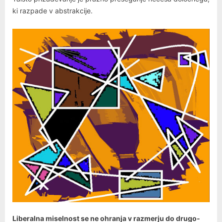
ki razpade v abstrakcije.
Liberalna miselnost se ne ohranja v razmerju do drugo-