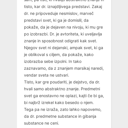
tisto, kar dr. iznajdljivega predstavi. Zakaj
dr. ne pripoveduje nesmislov, marveč
predstavi svet, ki ga je domislil, da
pokaže, da je dejaven na nivoju, ki mu gre
po izobrazbi. Dr. je avtoriteta, ki uveljavlja
znanje in sposobnost odigrati kak svet.
Njegov svet ni dejanski, ampak svet, ki ga
je oblikoval s ciljem, da pokaže, kako
izobrazba sebe izpolni. In tako
zaznavamo, da z znanjem marsikaj naredi,
vendar sveta ne ustvari.
Tisto, kar gre poudariti, je dejstvo, da dr.
hvali samo abstraktno znanje. Predmetni
svet ga enostavno ne oplazi, kajti če bi ga,
bi najbrž izrekel kako besedo o njem.
Tega pa ne izraža, zato lahko napovemo,
da dr. predmetne substance in gibanja
substance ne ceni.