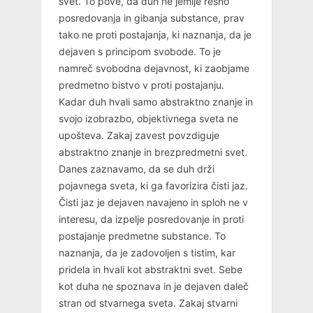
svet. To pove, da duh ne jemlje resno
posredovanja in gibanja substance, prav
tako ne proti postajanja, ki naznanja, da je
dejaven s principom svobode. To je
namreč svobodna dejavnost, ki zaobjame
predmetno bistvo v proti postajanju.
Kadar duh hvali samo abstraktno znanje in
svojo izobrazbo, objektivnega sveta ne
upošteva. Zakaj zavest povzdiguje
abstraktno znanje in brezpredmetni svet.
Danes zaznavamo, da se duh drži
pojavnega sveta, ki ga favorizira čisti jaz.
Čisti jaz je dejaven navajeno in sploh ne v
interesu, da izpelje posredovanje in proti
postajanje predmetne substance. To
naznanja, da je zadovoljen s tistim, kar
pridela in hvali kot abstraktni svet. Sebe
kot duha ne spoznava in je dejaven daleč
stran od stvarnega sveta. Zakaj stvarni