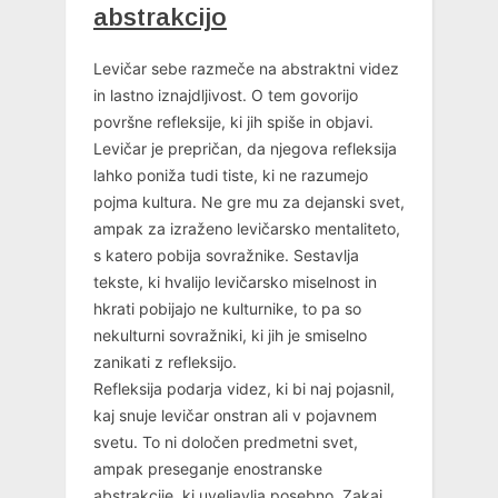
abstrakcijo
Levičar sebe razmeče na abstraktni videz
in lastno iznajdljivost. O tem govorijo
površne refleksije, ki jih spiše in objavi.
Levičar je prepričan, da njegova refleksija
lahko poniža tudi tiste, ki ne razumejo
pojma kultura. Ne gre mu za dejanski svet,
ampak za izraženo levičarsko mentaliteto,
s katero pobija sovražnike. Sestavlja
tekste, ki hvalijo levičarsko miselnost in
hkrati pobijajo ne kulturnike, to pa so
nekulturni sovražniki, ki jih je smiselno
zanikati z refleksijo.
Refleksija podarja videz, ki bi naj pojasnil,
kaj snuje levičar onstran ali v pojavnem
svetu. To ni določen predmetni svet,
ampak preseganje enostranske
abstrakcije, ki uveljavlja posebno. Zakaj