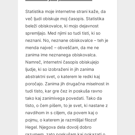
Statistika moje internetne strani kaže, da
več ljudi obiskuje moj časopis. Statistika
beleži obiskovalce, ki mojo dejavnost
spremljajo. Med njimi so tudi tisti, ki so
neznani. No, neznane obiskovalce – teh je
menda največ – obveščam, da me ne
zanima ime neznanega obiskovalca.
Namreč, internetni časopis obiskujejo
ljudje, ki so izobraženi in jih zanima
abstraktni svet, o katerem le redki kaj
poročajo. Zanima jih drugačna miselnost in
tudi tisto, kar gre čez in poskuša ravno
tako kaj zanimivega povedati. Tako da
tisto, o čem pišem, to je svet, ki nastane z
navdihom in s ciljem, da povem kaj o
pojmu, o katerem je razmišljal filozof
Hegel. Njegova dela dovolj dobro
razumem, zato poskušam kaj pokazati o