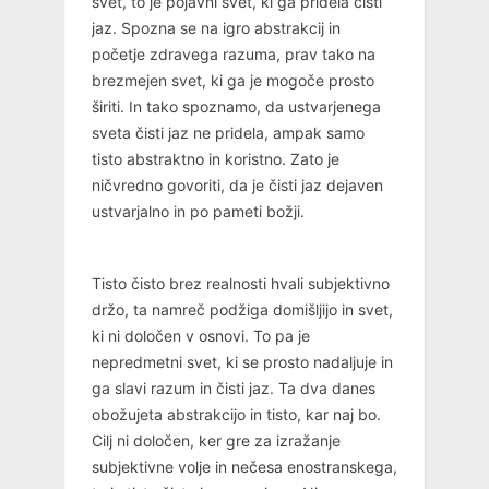
svet, to je pojavni svet, ki ga pridela čisti
jaz. Spozna se na igro abstrakcij in
početje zdravega razuma, prav tako na
brezmejen svet, ki ga je mogoče prosto
širiti. In tako spoznamo, da ustvarjenega
sveta čisti jaz ne pridela, ampak samo
tisto abstraktno in koristno. Zato je
ničvredno govoriti, da je čisti jaz dejaven
ustvarjalno in po pameti božji.
Tisto čisto brez realnosti hvali subjektivno
držo, ta namreč podžiga domišljijo in svet,
ki ni določen v osnovi. To pa je
nepredmetni svet, ki se prosto nadaljuje in
ga slavi razum in čisti jaz. Ta dva danes
obožujeta abstrakcijo in tisto, kar naj bo.
Cilj ni določen, ker gre za izražanje
subjektivne volje in nečesa enostranskega,