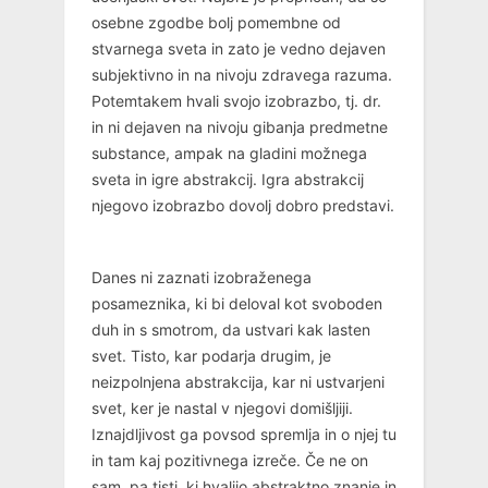
osebne zgodbe bolj pomembne od
stvarnega sveta in zato je vedno dejaven
subjektivno in na nivoju zdravega razuma.
Potemtakem hvali svojo izobrazbo, tj. dr.
in ni dejaven na nivoju gibanja predmetne
substance, ampak na gladini možnega
sveta in igre abstrakcij. Igra abstrakcij
njegovo izobrazbo dovolj dobro predstavi.
Danes ni zaznati izobraženega
posameznika, ki bi deloval kot svoboden
duh in s smotrom, da ustvari kak lasten
svet. Tisto, kar podarja drugim, je
neizpolnjena abstrakcija, kar ni ustvarjeni
svet, ker je nastal v njegovi domišljiji.
Iznajdljivost ga povsod spremlja in o njej tu
in tam kaj pozitivnega izreče. Če ne on
sam, pa tisti, ki hvalijo abstraktno znanje in