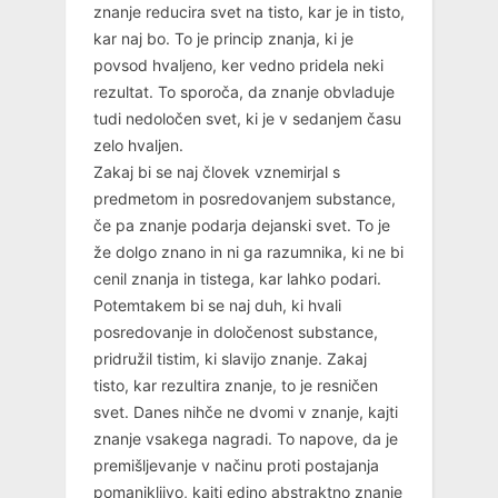
znanje reducira svet na tisto, kar je in tisto,
kar naj bo. To je princip znanja, ki je
povsod hvaljeno, ker vedno pridela neki
rezultat. To sporoča, da znanje obvladuje
tudi nedoločen svet, ki je v sedanjem času
zelo hvaljen.
Zakaj bi se naj človek vznemirjal s
predmetom in posredovanjem substance,
če pa znanje podarja dejanski svet. To je
že dolgo znano in ni ga razumnika, ki ne bi
cenil znanja in tistega, kar lahko podari.
Potemtakem bi se naj duh, ki hvali
posredovanje in določenost substance,
pridružil tistim, ki slavijo znanje. Zakaj
tisto, kar rezultira znanje, to je resničen
svet. Danes nihče ne dvomi v znanje, kajti
znanje vsakega nagradi. To napove, da je
premišljevanje v načinu proti postajanja
pomanjkljivo, kajti edino abstraktno znanje