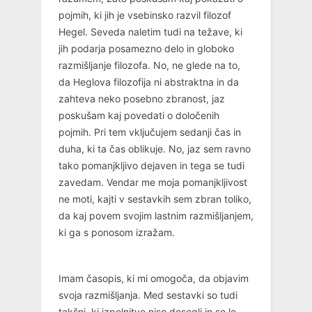
pojmih, ki jih je vsebinsko razvil filozof
Hegel. Seveda naletim tudi na težave, ki
jih podarja posamezno delo in globoko
razmišljanje filozofa. No, ne glede na to,
da Heglova filozofija ni abstraktna in da
zahteva neko posebno zbranost, jaz
poskušam kaj povedati o določenih
pojmih. Pri tem vključujem sedanji čas in
duha, ki ta čas oblikuje. No, jaz sem ravno
tako pomanjkljivo dejaven in tega se tudi
zavedam. Vendar me moja pomanjkljivost
ne moti, kajti v sestavkih sem zbran toliko,
da kaj povem svojim lastnim razmišljanjem,
ki ga s ponosom izražam.
Imam časopis, ki mi omogoča, da objavim
svoja razmišljanja. Med sestavki so tudi
takšni, ki izpolnitve niso dosegli in so le