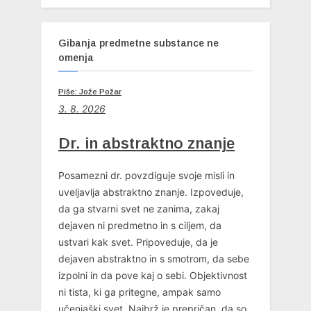
Gibanja predmetne substance ne
omenja
Piše: Jože Požar
3. 8. 2026
Dr. in abstraktno znanje
Posamezni dr. povzdiguje svoje misli in
uveljavlja abstraktno znanje. Izpoveduje,
da ga stvarni svet ne zanima, zakaj
dejaven ni predmetno in s ciljem, da
ustvari kak svet. Pripoveduje, da je
dejaven abstraktno in s smotrom, da sebe
izpolni in da pove kaj o sebi. Objektivnost
ni tista, ki ga pritegne, ampak samo
učenjaški svet. Najbrž je prepričan, da so