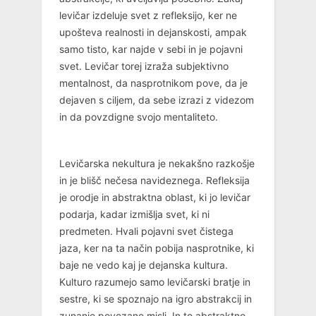
levičar izdeluje svet z refleksijo, ker ne
upošteva realnosti in dejanskosti, ampak
samo tisto, kar najde v sebi in je pojavni
svet. Levičar torej izraža subjektivno
mentalnost, da nasprotnikom pove, da je
dejaven s ciljem, da sebe izrazi z videzom
in da povzdigne svojo mentaliteto.
Levičarska nekultura je nekakšno razkošje
in je blišč nečesa navideznega. Refleksija
je orodje in abstraktna oblast, ki jo levičar
podarja, kadar izmišlja svet, ki ni
predmeten. Hvali pojavni svet čistega
jaza, ker na ta način pobija nasprotnike, ki
baje ne vedo kaj je dejanska kultura.
Kulturo razumejo samo levičarski bratje in
sestre, ki se spoznajo na igro abstrakcij in
zunanje povezane misli. In to abstraktno