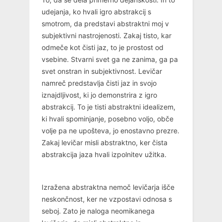
udejanja, ko hvali igro abstrakcij s
smotrom, da predstavi abstraktni moj v
subjektivni nastrojenosti. Zakaj tisto, kar
odmeče kot čisti jaz, to je prostost od
vsebine. Stvarni svet ga ne zanima, ga pa
svet onstran in subjektivnost. Levičar
namreč predstavlja čisti jaz in svojo
iznajdljivost, ki jo demonstrira z igro
abstrakcij. To je tisti abstraktni idealizem,
ki hvali spominjanje, posebno voljo, obče
volje pa ne upošteva, jo enostavno prezre.
Zakaj levičar misli abstraktno, ker čista
abstrakcija jaza hvali izpolnitev užitka.
Izražena abstraktna nemoč levičarja išče
neskončnost, ker ne vzpostavi odnosa s
seboj. Zato je naloga neomikanega