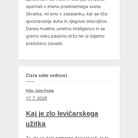
operirati v imenu predmetnega sveta.
Skratka, mi smo v zaostanku, kar se tiče
spoznavanja duha in njegove odsvojitve.
Danes hvalimo umetno inteligenco in se
gremo neko pasivno držo ter si dajemo
predstavo zavesti.
Čista sebe vednost
Piše: Jože Požar
17. 7. 2026
Kaj je zlo levičarskega
užitka
To, da se dela primerno dejanskosti. In to