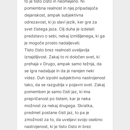
to je tisto čisto in neomejeno. Ni
pomembna realnost in njej pripadajoča
dejanskost, ampak subjektivna
odrezavost, ki jo slavi jezik, ker gre za
svet čistega jaza. Cilj duha je izdelati
predstavo o sebi, nekaj izmišljenega, ki ga
je mogoče prosto nadaljevati.
Tisto čisto brez realnosti uveljavlja
iznajdljivost. Zakaj to ni določen svet, ki
prehaja v Drugo, ampak samo težnja, da
se igra nadaljuje in da je narejen neki
videz. Duh izpolni subjektivno nastrojenost
tako, da se razgublja v pojavni svet. Zakaj
pomemben je samo čisti jaz, ki ima
prepričanost po tistem, kar je neka
možnost za nekaj drugega. Skratka,
predmet postane čisti jaz, to pa je
zmožnost za to, da uveljavi svojo osebno
nastrojenost, ki je tisto čisto in brez