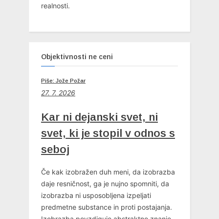
realnosti.
Objektivnosti ne ceni
Piše: Jože Požar
27. 7. 2026
Kar ni dejanski svet, ni
svet, ki je stopil v odnos s
seboj
Če kak izobražen duh meni, da izobrazba
daje resničnost, ga je nujno spomniti, da
izobrazba ni usposobljena izpeljati
predmetne substance in proti postajanja.
Izobrazba povzdiguje abstraktno znanje,