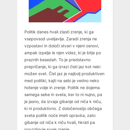
Politik danes hvali zlasti zrenje, ki ga
vsepovsod uveljavlja. Zaradi zrenja ne
vzpostavi in določi stvari v njeni osnovi,
ampak izpelje le njen videz, ki je bitje po
praznih besedah. To je predstavno
prepričanje, ki ga izrazi čisti jaz kot neki
možen svet. Čist jaz je najbolj produktiven
med politiki, kajti na sebi je vedno neko
hotenje volje in zrenje. Politik ne dojema
samega sebe in sveta, ker to ni nujno, pa
je jasno, da izvaja gibanje od niča k niču,
ki ni produktivno. Z določenostjo občega
sveta politik noče imeti opravka, zato
gibanje od niča k niču hvali, hkrati pa
povzdiguje svoje zrenje.