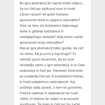
Bo igra abstrakcij še naprej imela veljavo,
če bo čisti jaz oblikoval svet in hvalil
zdravi razum? Ali sploh hočemo
spoznavati duha in njegovo odsvojitev?
Smo na tem, da doženemo dejavnega
duha iz gibanja substance in
nastajajočega vedenja? Kdaj bomo začeli
spoznavati svojo odsvojitev?
Nas je igra abstrakcij toliko ganila, da več
ne vemo, kaj je prvo in kaj drugo? Tu
namreč grozi nevarnost, da bo svet
obvladljiv samo z igro abstrakcij, ki jo čisla
izobrazba in čisti jaz. Namesto stvarnosti
se uveljavlja čisti jaz in posamezni interes,
ki hvali subjektivno nastrojenost. Kaj
počenja naša zavest, o tem ne govorimo.
Prezira realnost in dejanskost ter hvali
videz, ki dobiva na veljavi in je povsod
spoštovan. Še malo in čisti jaz bo začel