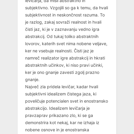
levičarja, da misli abstraktno in
subjektivno. Vzgojili so ga k temu, da hvali
subjektivnost in neskončnost razuma. To
je razlog, zakaj sovraži realnost in hvali
čisti jaz, ki je v zaznavanju vedno igra
abstrakcij. Od tukaj toliko abstraktnih
lovorov, katerih svet nima nobene veljave,
ker ne vsebuje realnosti. Čisti jaz je
namreč realizator igre abstrakcij in hkrati
abstraktnih učinkov, ki niso pravi učinki,
ker je ono gnanje zavesti zgolj prazno
gnanje.
Največ zla pridela levičar, kadar hvali
subjektivni idealizem čistega jaza, ki
poveličuje potencialen svet in enostransko
abstrakcijo. Idealizem levičarja je
pravzaprav prikazano zlo, ki se ga
demonstrira kot nekaj, kar ne izhaja iz
nobene osnove in je enostranska