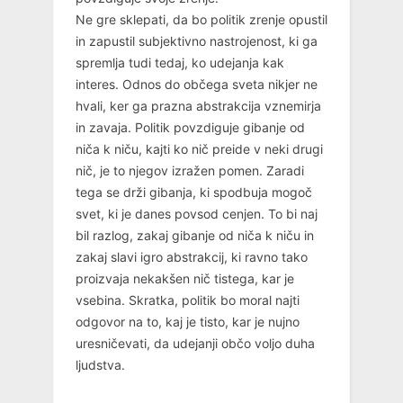
Ne gre sklepati, da bo politik zrenje opustil
in zapustil subjektivno nastrojenost, ki ga
spremlja tudi tedaj, ko udejanja kak
interes. Odnos do občega sveta nikjer ne
hvali, ker ga prazna abstrakcija vznemirja
in zavaja. Politik povzdiguje gibanje od
niča k niču, kajti ko nič preide v neki drugi
nič, je to njegov izražen pomen. Zaradi
tega se drži gibanja, ki spodbuja mogoč
svet, ki je danes povsod cenjen. To bi naj
bil razlog, zakaj gibanje od niča k niču in
zakaj slavi igro abstrakcij, ki ravno tako
proizvaja nekakšen nič tistega, kar je
vsebina. Skratka, politik bo moral najti
odgovor na to, kaj je tisto, kar je nujno
uresničevati, da udejanji občo voljo duha
ljudstva.