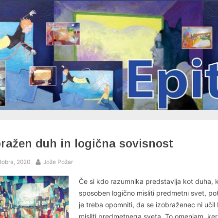
bražen duh in logična sovisnost
ed
By
tobra, 2020
Jože Požar
Če si kdo razumnika predstavlja kot duha, k
sposoben logično misliti predmetni svet, p
je treba opomniti, da se izobraženec ni učil
misliti predmetnega sveta. To omenjam, ker