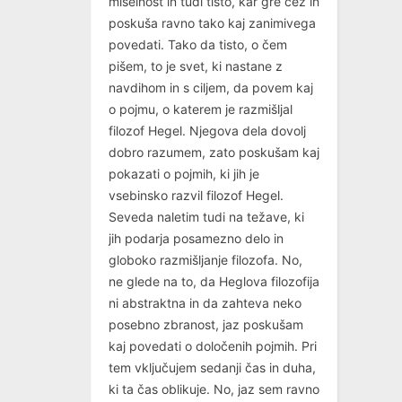
miselnost in tudi tisto, kar gre čez in
poskuša ravno tako kaj zanimivega
povedati. Tako da tisto, o čem
pišem, to je svet, ki nastane z
navdihom in s ciljem, da povem kaj
o pojmu, o katerem je razmišljal
filozof Hegel. Njegova dela dovolj
dobro razumem, zato poskušam kaj
pokazati o pojmih, ki jih je
vsebinsko razvil filozof Hegel.
Seveda naletim tudi na težave, ki
jih podarja posamezno delo in
globoko razmišljanje filozofa. No,
ne glede na to, da Heglova filozofija
ni abstraktna in da zahteva neko
posebno zbranost, jaz poskušam
kaj povedati o določenih pojmih. Pri
tem vključujem sedanji čas in duha,
ki ta čas oblikuje. No, jaz sem ravno