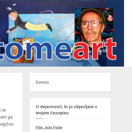
Domov
O dejavnosti, ki jo objavljam v
i je
mojem časopisu
otem ga
 logično
Piše: Jože Požar