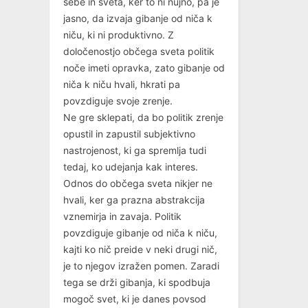
sebe in sveta, ker to ni nujno, pa je
jasno, da izvaja gibanje od niča k
niču, ki ni produktivno. Z
določenostjo občega sveta politik
noče imeti opravka, zato gibanje od
niča k niču hvali, hkrati pa
povzdiguje svoje zrenje.
Ne gre sklepati, da bo politik zrenje
opustil in zapustil subjektivno
nastrojenost, ki ga spremlja tudi
tedaj, ko udejanja kak interes.
Odnos do občega sveta nikjer ne
hvali, ker ga prazna abstrakcija
vznemirja in zavaja. Politik
povzdiguje gibanje od niča k niču,
kajti ko nič preide v neki drugi nič,
je to njegov izražen pomen. Zaradi
tega se drži gibanja, ki spodbuja
mogoč svet, ki je danes povsod