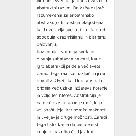
virtualen svet, ki ga upošteva zlasti
abstraktni razum. On kaže največ
razumevanja za enostransko
abstrakcijo, ki postaja blagodejna,
kajti uveljavlja svet in tisto, kar ljudi
spodbuja k razmišljanju in bistremu
delovanju.
Razumnik stvarnega sveta in
gibanja substance ne ceni, ker z
igro abstrakcij pridela več sveta.
Zaradi tega realnost izključi in ji ne
dovoli zaživeti, kajti igra abstrakcij
pridela več užitka; izžareva hotenje
in voljo ter interes. Abstrakcija je
namreč čvrsta sila in je moč, ki jo
vsi spoštujejo, ker odraža možnost
in uveljavlja druge možnosti. Zaradi
tega tisto, kar je danes povsod
cenjeno, razgiba čisti jaz kot