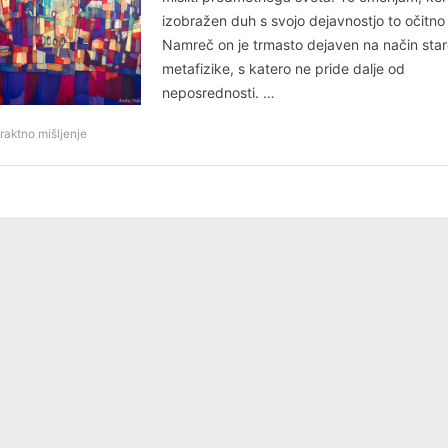
izobražen duh s svojo dejavnostjo to očitno
Namreč on je trmasto dejaven na način sta
metafizike, s katero ne pride dalje od
neposrednosti. …
raktno mišljenje