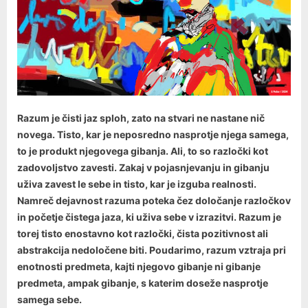
Razum je čisti jaz sploh, zato na stvari ne nastane nič
novega. Tisto, kar je neposredno nasprotje njega samega,
to je produkt njegovega gibanja. Ali, to so razločki kot
zadovoljstvo zavesti. Zakaj v pojasnjevanju in gibanju
uživa zavest le sebe in tisto, kar je izguba realnosti.
Namreč dejavnost razuma poteka čez določanje razločkov
in početje čistega jaza, ki uživa sebe v izrazitvi. Razum je
torej tisto enostavno kot razločki, čista pozitivnost ali
abstrakcija nedoločene biti. Poudarimo, razum vztraja pri
enotnosti predmeta, kajti njegovo gibanje ni gibanje
predmeta, ampak gibanje, s katerim doseže nasprotje
samega sebe.