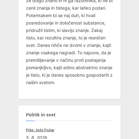
že dolgo znano in ni ga razumnika, ki ne bi
cenil znanja in tistega, kar lahko podari.
Potemtakem bi se naj duh, ki hvali
posredovanje in določenost substance,
pridružil tistim, ki slavijo znanje. Zakaj
tisto, kar rezultira znanje, to je resničen
svet. Danes nihče ne dvomi v znanje, kajti
znanje vsakega nagradi. To napove, da je
premišljevanje v načinu proti postajanja
pomanjkljivo, kajti edino abstraktno znanje
je tisto, ki je danes sposobno gospodariti z
našim svetom.
Politik in svet
Piše: Jože Požar
5. 8. 2026