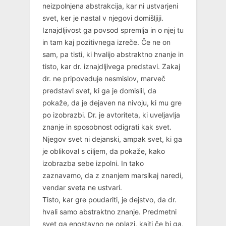
neizpolnjena abstrakcija, kar ni ustvarjeni
svet, ker je nastal v njegovi domišljiji.
Iznajdljivost ga povsod spremlja in o njej tu
in tam kaj pozitivnega izreče. Če ne on
sam, pa tisti, ki hvalijo abstraktno znanje in
tisto, kar dr. iznajdljivega predstavi. Zakaj
dr. ne pripoveduje nesmislov, marveč
predstavi svet, ki ga je domislil, da
pokaže, da je dejaven na nivoju, ki mu gre
po izobrazbi. Dr. je avtoriteta, ki uveljavlja
znanje in sposobnost odigrati kak svet.
Njegov svet ni dejanski, ampak svet, ki ga
je oblikoval s ciljem, da pokaže, kako
izobrazba sebe izpolni. In tako
zaznavamo, da z znanjem marsikaj naredi,
vendar sveta ne ustvari.
Tisto, kar gre poudariti, je dejstvo, da dr.
hvali samo abstraktno znanje. Predmetni
svet ga enostavno ne oplazi, kajti če bi ga,