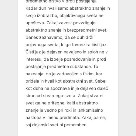
predmetno bistvo v proti postajanju.
Kadar duh hvali samo abstraktno znanje in
svojo izobrazbo, objektivnega sveta ne
upošteva. Zakaj zavest povzdiguje
abstraktno znanje in brezpredmetni svet.
Danes zaznavamo, da se duh drži
pojavnega sveta, ki ga favorizira čisti jaz.
Čisti jaz je dejaven navajeno in sploh ne v
interesu, da izpelje posredovanje in proti
postajanje predmetne substance. To
naznanja, da je zadovoljen s tistim, kar
pridela in hvali kot abstraktni svet. Sebe
kot duha ne spoznava in je dejaven daleč
stran od stvarnega sveta. Zakaj stvarni
svet ga ne pritegne, kajti abstraktno
znanje je vedno pri roki in lahkomiselno
nastopa v imenu predmeta. Zakaj pa ne,
saj dejanski svet ni pomemben.