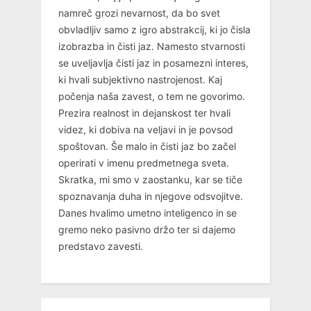
namreč grozi nevarnost, da bo svet
obvladljiv samo z igro abstrakcij, ki jo čisla
izobrazba in čisti jaz. Namesto stvarnosti
se uveljavlja čisti jaz in posamezni interes,
ki hvali subjektivno nastrojenost. Kaj
počenja naša zavest, o tem ne govorimo.
Prezira realnost in dejanskost ter hvali
videz, ki dobiva na veljavi in je povsod
spoštovan. Še malo in čisti jaz bo začel
operirati v imenu predmetnega sveta.
Skratka, mi smo v zaostanku, kar se tiče
spoznavanja duha in njegove odsvojitve.
Danes hvalimo umetno inteligenco in se
gremo neko pasivno držo ter si dajemo
predstavo zavesti.