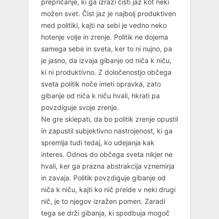
prepričanje, ki ga izrazi čisti jaz kot neki
možen svet. Čist jaz je najbolj produktiven
med politiki, kajti na sebi je vedno neko
hotenje volje in zrenje. Politik ne dojema
samega sebe in sveta, ker to ni nujno, pa
je jasno, da izvaja gibanje od niča k niču,
ki ni produktivno. Z določenostjo občega
sveta politik noče imeti opravka, zato
gibanje od niča k niču hvali, hkrati pa
povzdiguje svoje zrenje.
Ne gre sklepati, da bo politik zrenje opustil
in zapustil subjektivno nastrojenost, ki ga
spremlja tudi tedaj, ko udejanja kak
interes. Odnos do občega sveta nikjer ne
hvali, ker ga prazna abstrakcija vznemirja
in zavaja. Politik povzdiguje gibanje od
niča k niču, kajti ko nič preide v neki drugi
nič, je to njegov izražen pomen. Zaradi
tega se drži gibanja, ki spodbuja mogoč