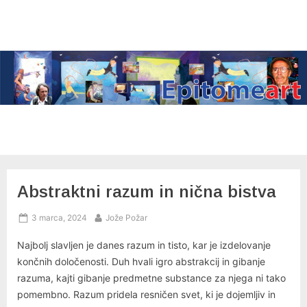
Skip
to
content
Abstraktni razum in nična bistva
Posted
By
3 marca, 2024
Jože Požar
on
Najbolj slavljen je danes razum in tisto, kar je izdelovanje
končnih določenosti. Duh hvali igro abstrakcij in gibanje
razuma, kajti gibanje predmetne substance za njega ni tako
pomembno. Razum pridela resničen svet, ki je dojemljiv in