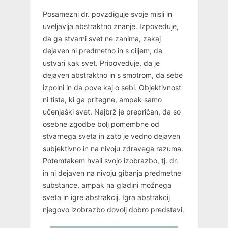
Posamezni dr. povzdiguje svoje misli in
uveljavlja abstraktno znanje. Izpoveduje,
da ga stvarni svet ne zanima, zakaj
dejaven ni predmetno in s ciljem, da
ustvari kak svet. Pripoveduje, da je
dejaven abstraktno in s smotrom, da sebe
izpolni in da pove kaj o sebi. Objektivnost
ni tista, ki ga pritegne, ampak samo
učenjaški svet. Najbrž je prepričan, da so
osebne zgodbe bolj pomembne od
stvarnega sveta in zato je vedno dejaven
subjektivno in na nivoju zdravega razuma.
Potemtakem hvali svojo izobrazbo, tj. dr.
in ni dejaven na nivoju gibanja predmetne
substance, ampak na gladini možnega
sveta in igre abstrakcij. Igra abstrakcij
njegovo izobrazbo dovolj dobro predstavi.