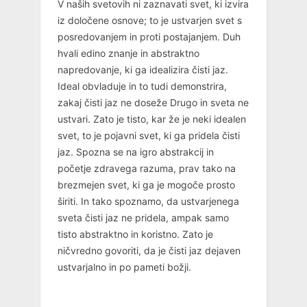
V naših svetovih ni zaznavati svet, ki izvira
iz določene osnove; to je ustvarjen svet s
posredovanjem in proti postajanjem. Duh
hvali edino znanje in abstraktno
napredovanje, ki ga idealizira čisti jaz.
Ideal obvladuje in to tudi demonstrira,
zakaj čisti jaz ne doseže Drugo in sveta ne
ustvari. Zato je tisto, kar že je neki idealen
svet, to je pojavni svet, ki ga pridela čisti
jaz. Spozna se na igro abstrakcij in
početje zdravega razuma, prav tako na
brezmejen svet, ki ga je mogoče prosto
širiti. In tako spoznamo, da ustvarjenega
sveta čisti jaz ne pridela, ampak samo
tisto abstraktno in koristno. Zato je
ničvredno govoriti, da je čisti jaz dejaven
ustvarjalno in po pameti božji.