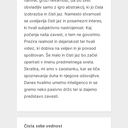
namreč grozi nevarnost, da bo svet
obvladljiv samo z igro abstrakcij, ki jo čisla
izobrazba in čisti jaz. Namesto stvarnosti
se uveljavlja čisti jaz in posamezni interes,
ki hvali subjektivno nastrojenost. Kaj
počenja naša zavest, o tem ne govorimo.
Prezira realnost in dejanskost ter hvali
videz, ki dobiva na veljavi in je povsod
spoštovan. Še malo in čisti jaz bo začel
operirati v imenu predmetnega sveta.
Skratka, mi smo v zaostanku, kar se tiče
spoznavanja duha in njegove odsvojitve.
Danes hvalimo umetno inteligenco in se
gremo neko pasivno držo ter si dajemo
predstavo zavesti.
Čista sebe vednost