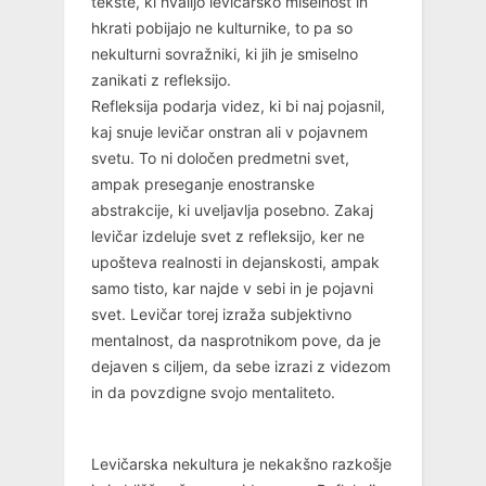
tekste, ki hvalijo levičarsko miselnost in
hkrati pobijajo ne kulturnike, to pa so
nekulturni sovražniki, ki jih je smiselno
zanikati z refleksijo.
Refleksija podarja videz, ki bi naj pojasnil,
kaj snuje levičar onstran ali v pojavnem
svetu. To ni določen predmetni svet,
ampak preseganje enostranske
abstrakcije, ki uveljavlja posebno. Zakaj
levičar izdeluje svet z refleksijo, ker ne
upošteva realnosti in dejanskosti, ampak
samo tisto, kar najde v sebi in je pojavni
svet. Levičar torej izraža subjektivno
mentalnost, da nasprotnikom pove, da je
dejaven s ciljem, da sebe izrazi z videzom
in da povzdigne svojo mentaliteto.
Levičarska nekultura je nekakšno razkošje