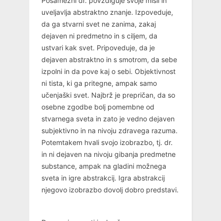
Posamezni dr. povzdiguje svoje misli in
uveljavlja abstraktno znanje. Izpoveduje,
da ga stvarni svet ne zanima, zakaj
dejaven ni predmetno in s ciljem, da
ustvari kak svet. Pripoveduje, da je
dejaven abstraktno in s smotrom, da sebe
izpolni in da pove kaj o sebi. Objektivnost
ni tista, ki ga pritegne, ampak samo
učenjaški svet. Najbrž je prepričan, da so
osebne zgodbe bolj pomembne od
stvarnega sveta in zato je vedno dejaven
subjektivno in na nivoju zdravega razuma.
Potemtakem hvali svojo izobrazbo, tj. dr.
in ni dejaven na nivoju gibanja predmetne
substance, ampak na gladini možnega
sveta in igre abstrakcij. Igra abstrakcij
njegovo izobrazbo dovolj dobro predstavi.