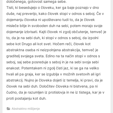
določenega, gotovost samega sebe.
Tisti, ki besedujejo o človeku, ker ga baje poznajo v dno
duše, naj preverijo, kako človek stopi v odnos s seboj. Če v
dojemanju človeka ni upoštevano tudi to, da je človek
misleče bitje in svoboden duh na sebi, potem morajo svoje
dojemanje izbrisati. Kajti človek ni zgolj občutenje, temveč je
to, da je na sebi duh, ki stopi v odnos s seboj, da izpolni
sebe kot Drugo ali kot svet. Hočem reči, človek kot
abstraktna oseba ni neizpolnjena abstrakcija, temveč je
graditelj svojega sveta. Edino na ta način stopi v odnos s
seboj, saj sebe posreduje s seboj in je na sebi svoja sebi
enakost. Potemtakem ni zgolj čisti jaz, ki se ga na veliko
hvali ali pa graja, ker se izgublja v možnih svetovih ali igri
abstrakcij. Nujno je človeka dojeti iz temelja, ki pravi, da je
človek na sebi duh. Določitev človeka ni bistvena, pa ni
čudno, da je razumljen iz protislovja in ne iz tistega, kar je v
proti postajanju kot duh.
Abstraktno mišljenje