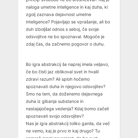
naloga umetne inteligence in kaj duha, ki
zgolj zaznava dejavnost umetne
inteligence? Pojavljajo se vprašanje, ali bo
duh izboljšal odnos s seboj, če svoje
odsvojitve ne bo spoznaval. Mogoče je
zdaj čas, da začnemo pogovor o duhu.
Bo igra abstrakcij še naprej imela veljavo,
če bo čisti jaz oblikoval svet in hvalil
zdravi razum? Ali sploh hočemo
spoznavati duha in njegovo odsvojitev?
Smo na tem, da doženemo dejavnega
duha iz gibanja substance in
nastajajočega vedenja? Kdaj bomo začeli
spoznavati svojo odsvojitev?
Nas je igra abstrakcij toliko ganila, da več
ne vemo, kaj je prvo in kaj drugo? Tu