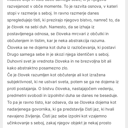
razvejanost v obče momente. To je razvita osnova, v kateri
stopi v razmerje s seboj. In ravno razmerje danes
spregledujejo tisti, ki prezirajo njegovo bistvo, namreč to, da
je človek na sebi duh. Namesto, da se izhaja iz
postavljenega odnosa, se človeka mrcvari z občutki in
občutenjem in tistim, kar je neka abstrakcija razuma.
Človeka se ne dojema kot duha iz razločevanja, ki postavi
Drugo samega sebe in je skozi njega identičen s seboj.
Duhovni svet je vrednota človeka in ne brezvoljna bit ali
kako abstraktno posamezno zlo.
Če je človek razumljen kot občutenje ali kot izražena
subjektivnost, ki ne ustvari sveta, potem se ga ne dojema iz
proti postajanja. O bistvu človeka, nastajajočem vedenju,
predmetni svobodi in izpolnitvi duha se danes ne beseduje.
To pa je ravno tisto, kar odseva, da se človeka dojema kot
nadarjenega govornika, ki ga predstavlja čisti jaz, ki hvali
navajeno življenje. Čisti jaz sebe izpolni kot vzajemno
učinkovanje s seboj, zakaj njegov objekt je nekaj prosto