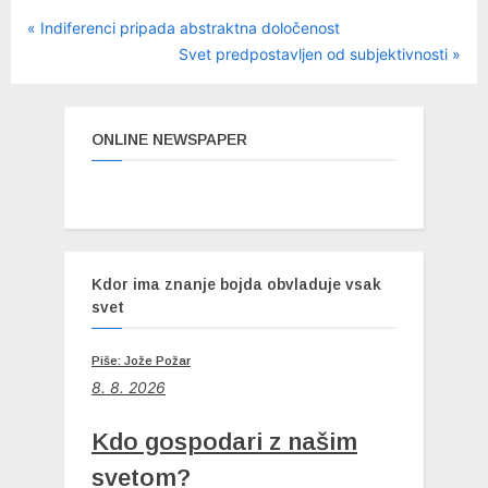
P
Navigacija
Indiferenci pripada abstraktna določenost
r
N
Svet predpostavljen od subjektivnosti
prispevka
e
e
v
x
i
t
ONLINE NEWSPAPER
o
P
u
o
s
s
P
t
o
:
Kdor ima znanje bojda obvladuje vsak
s
svet
t
:
Piše: Jože Požar
8. 8. 2026
Kdo gospodari z našim
svetom?