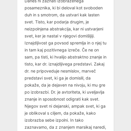
Danes ni zaznati izobraženega
posameznika, ki bi deloval kot svoboden
duh in s smotrom, da ustvari kak lasten
svet. Tisto, kar podarja drugim, je
neizpolnjena abstrakcija, kar ni ustvarjeni
svet, ker je nastal v njegovi domišljiji.
Iznajdljivost ga povsod spremlja in o njej tu
in tam kaj pozitivnega izreče. Če ne on
sam, pa tisti, ki hvalijo abstraktno znanje in
tisto, kar dr. iznajdljivega predstavi. Zakaj
dr. ne pripoveduje nesmislov, marveč
predstavi svet, ki ga je domislil, da
pokaže, da je dejaven na nivoju, ki mu gre
po izobrazbi. Dr. je avtoriteta, ki uveljavlja
znanje in sposobnost odigrati kak svet.
Njegov svet ni dejanski, ampak svet, ki ga
je oblikoval s ciljem, da pokaže, kako
izobrazba sebe izpolni. In tako
zaznavamo, da z znanjem marsikaj naredi,