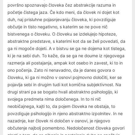
površno spoznavajo človeka čez abstrakcije razuma in
početje čistega jaza. Če kdo meni, da človek ni dojet kot
duh, naj prisluhne pojasnjevanju človeka, ki povzdiguje
občutje in tisto negativno, s katerim se ne pove nič
bistvenega o človeku. O človeku se izdelujejo hipoteze,
abstraktne predstave, s katerimi kot da se želi povedati, da
ga ni mogoče dojeti. A v bistvu se ga ne dojema kot tistega,
ki je na sebi duh. To kaže, da se ga ne doume iz njegovega
razmerja ali postajanja, ampak kot osebo in zavest, ki to in
ono počenja. Zato ni nenavadno, da je danes govora o
človeku, ki ga ni možno v osnovi pojmovno določiti, ker se
pojavlja sebi in drugim tudi kot komična subjektivnost. Na
drugi strani pa se bogato hvali abstraktno psihologijo, ki
svojega predmeta nima določenega. In to ni nič
neobičajnega, kajti to, da pojem človeka ne obstaja, to
povzdiguje psihologijo in njeno abstraktno izpolnitev. In ne
nazadnje, ker človek ni določen v osnovi, je njegovo
občutenje najbolj pomembno. Nedoločenost človeka govori