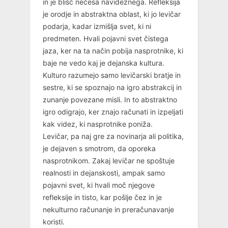
in je blišč nečesa navideznega. Refleksija
je orodje in abstraktna oblast, ki jo levičar
podarja, kadar izmišlja svet, ki ni
predmeten. Hvali pojavni svet čistega
jaza, ker na ta način pobija nasprotnike, ki
baje ne vedo kaj je dejanska kultura.
Kulturo razumejo samo levičarski bratje in
sestre, ki se spoznajo na igro abstrakcij in
zunanje povezane misli. In to abstraktno
igro odigrajo, ker znajo računati in izpeljati
kak videz, ki nasprotnike poniža.
Levičar, pa naj gre za novinarja ali politika,
je dejaven s smotrom, da oporeka
nasprotnikom. Zakaj levičar ne spoštuje
realnosti in dejanskosti, ampak samo
pojavni svet, ki hvali moč njegove
refleksije in tisto, kar pošlje čez in je
nekulturno računanje in preračunavanje
koristi.