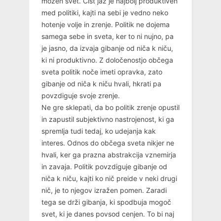
možen svet. Čist jaz je najbolj produktiven
med politiki, kajti na sebi je vedno neko
hotenje volje in zrenje. Politik ne dojema
samega sebe in sveta, ker to ni nujno, pa
je jasno, da izvaja gibanje od niča k niču,
ki ni produktivno. Z določenostjo občega
sveta politik noče imeti opravka, zato
gibanje od niča k niču hvali, hkrati pa
povzdiguje svoje zrenje.
Ne gre sklepati, da bo politik zrenje opustil
in zapustil subjektivno nastrojenost, ki ga
spremlja tudi tedaj, ko udejanja kak
interes. Odnos do občega sveta nikjer ne
hvali, ker ga prazna abstrakcija vznemirja
in zavaja. Politik povzdiguje gibanje od
niča k niču, kajti ko nič preide v neki drugi
nič, je to njegov izražen pomen. Zaradi
tega se drži gibanja, ki spodbuja mogoč
svet, ki je danes povsod cenjen. To bi naj