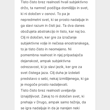
Tisto čisto brez realnosti hvali subjektivno
držo, ta namreč podžiga domišljijo in svet,
ki ni določen v osnovi. To pa je
nepredmetni svet, ki se prosto nadaljuje in
ga slavi razum in čisti jaz. Ta dva danes
obožujeta abstrakcijo in tisto, kar naj bo.
Cilj ni določen, ker gre za izražanje
subjektivne volje in nečesa enostranskega,
to je tisto čisto in neomejeno. Ni
pomembna realnost in njej pripadajoča
dejanskost, ampak subjektivna
odrezavost, ki jo slavi jezik, ker gre za
svet čistega jaza. Cilj duha je izdelati
predstavo o sebi, nekaj izmišljenega, ki ga
je mogoče prosto nadaljevati.
Tisto čisto brez realnosti uveljavlja
iznajdljivost. Zakaj to ni določen svet, ki
prehaja v Drugo, ampak samo težnja, da
se igra nadaljuje in da je narejen neki