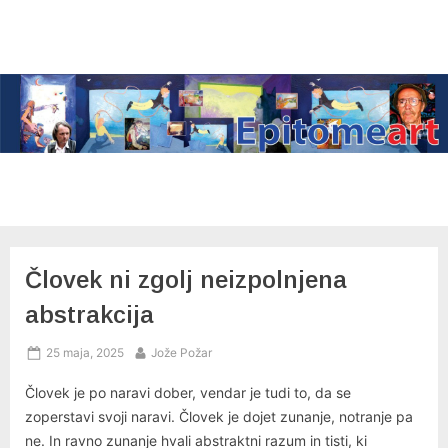
Skip
to
content
Človek ni zgolj neizpolnjena
abstrakcija
Posted
By
25 maja, 2025
Jože Požar
on
Človek je po naravi dober, vendar je tudi to, da se
zoperstavi svoji naravi. Človek je dojet zunanje, notranje pa
ne. In ravno zunanje hvali abstraktni razum in tisti, ki