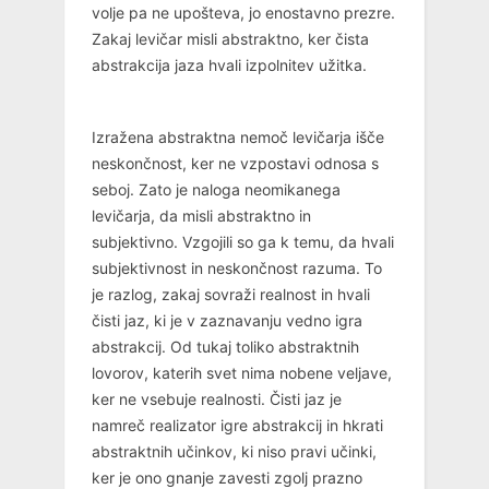
volje pa ne upošteva, jo enostavno prezre.
Zakaj levičar misli abstraktno, ker čista
abstrakcija jaza hvali izpolnitev užitka.
Izražena abstraktna nemoč levičarja išče
neskončnost, ker ne vzpostavi odnosa s
seboj. Zato je naloga neomikanega
levičarja, da misli abstraktno in
subjektivno. Vzgojili so ga k temu, da hvali
subjektivnost in neskončnost razuma. To
je razlog, zakaj sovraži realnost in hvali
čisti jaz, ki je v zaznavanju vedno igra
abstrakcij. Od tukaj toliko abstraktnih
lovorov, katerih svet nima nobene veljave,
ker ne vsebuje realnosti. Čisti jaz je
namreč realizator igre abstrakcij in hkrati
abstraktnih učinkov, ki niso pravi učinki,
ker je ono gnanje zavesti zgolj prazno