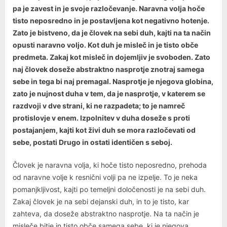
pa je zavest in je svoje razločevanje. Naravna volja hoče
tisto neposredno in je postavljena kot negativno hotenje.
Zato je bistveno, da je človek na sebi duh, kajti na ta način
opusti naravno voljo. Kot duh je misleč in je tisto obče
predmeta. Zakaj kot misleč in dojemljiv je svoboden. Zato
naj človek doseže abstraktno nasprotje znotraj samega
sebe in tega bi naj premagal. Nasprotje je njegova globina,
zato je nujnost duha v tem, da je nasprotje, v katerem se
razdvoji v dve strani, ki ne razpadeta; to je namreč
protislovje v enem. Izpolnitev v duha doseže s proti
postajanjem, kajti kot živi duh se mora razločevati od
sebe, postati Drugo in ostati identičen s seboj.
Človek je naravna volja, ki hoče tisto neposredno, prehoda
od naravne volje k resnični volji pa ne izpelje. To je neka
pomanjkljivost, kajti po temeljni določenosti je na sebi duh.
Zakaj človek je na sebi dejanski duh, in to je tisto, kar
zahteva, da doseže abstraktno nasprotje. Na ta način je
misleče bitje in tisto obče samega sebe, ki je njegova