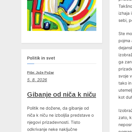
Takšno 
izhaja 
sebi, p
Ste mo
pojma a
dejans
izobra
Politik in svet
ga zani
prizade
Piše: Jože Požar
svoje 
5. 8. 2026
tako i
utemel
Gibanje od niča k niču
kot duh
Politik ne dožene, da gibanje od
Izobraž
niča k niču ne izboljša predstave o
zato, k
njegovi prizadevnosti. Tisto
neposre
odkrivanje neke naključne
pomanjk