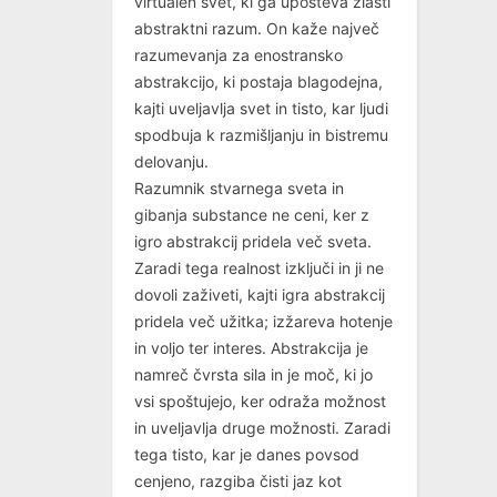
virtualen svet, ki ga upošteva zlasti
abstraktni razum. On kaže največ
razumevanja za enostransko
abstrakcijo, ki postaja blagodejna,
kajti uveljavlja svet in tisto, kar ljudi
spodbuja k razmišljanju in bistremu
delovanju.
Razumnik stvarnega sveta in
gibanja substance ne ceni, ker z
igro abstrakcij pridela več sveta.
Zaradi tega realnost izključi in ji ne
dovoli zaživeti, kajti igra abstrakcij
pridela več užitka; izžareva hotenje
in voljo ter interes. Abstrakcija je
namreč čvrsta sila in je moč, ki jo
vsi spoštujejo, ker odraža možnost
in uveljavlja druge možnosti. Zaradi
tega tisto, kar je danes povsod
cenjeno, razgiba čisti jaz kot