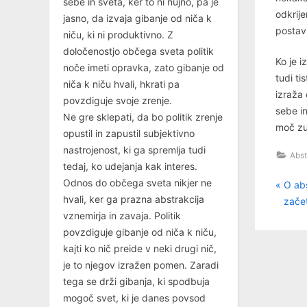
sebe in sveta, ker to ni nujno, pa je
odkrije
jasno, da izvaja gibanje od niča k
postavl
niču, ki ni produktivno. Z
določenostjo občega sveta politik
Ko je 
noče imeti opravka, zato gibanje od
tudi ti
niča k niču hvali, hkrati pa
izraža 
povzdiguje svoje zrenje.
sebe i
Ne gre sklepati, da bo politik zrenje
moč zu
opustil in zapustil subjektivno
nastrojenost, ki ga spremlja tudi
Abst
tedaj, ko udejanja kak interes.
Odnos do občega sveta nikjer ne
P
Nav
O ab
hvali, ker ga prazna abstrakcija
r
zače
pri
vznemirja in zavaja. Politik
e
povzdiguje gibanje od niča k niču,
v
kajti ko nič preide v neki drugi nič,
i
je to njegov izražen pomen. Zaradi
o
tega se drži gibanja, ki spodbuja
u
mogoč svet, ki je danes povsod
s