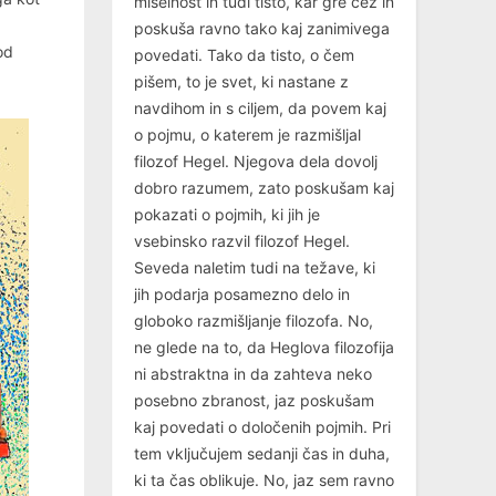
miselnost in tudi tisto, kar gre čez in
poskuša ravno tako kaj zanimivega
od
povedati. Tako da tisto, o čem
pišem, to je svet, ki nastane z
navdihom in s ciljem, da povem kaj
o pojmu, o katerem je razmišljal
filozof Hegel. Njegova dela dovolj
dobro razumem, zato poskušam kaj
pokazati o pojmih, ki jih je
vsebinsko razvil filozof Hegel.
Seveda naletim tudi na težave, ki
jih podarja posamezno delo in
globoko razmišljanje filozofa. No,
ne glede na to, da Heglova filozofija
ni abstraktna in da zahteva neko
posebno zbranost, jaz poskušam
kaj povedati o določenih pojmih. Pri
tem vključujem sedanji čas in duha,
ki ta čas oblikuje. No, jaz sem ravno