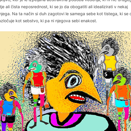
je ali čista neposrednost, ki se jo da obogatiti ali idealizirati v nekaj
jega. Na ta način si duh zagotovi le samega sebe kot tistega, ki se 
zločuje kot sebstvo, ki pa ni njegova sebi enakost.