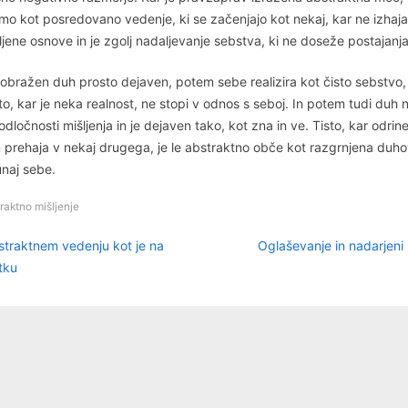
mo kot posredovano vedenje, ki se začenjajo kot nekaj, kar ne izhaja
jene osnove in je zgolj nadaljevanje sebstva, ki ne doseže postajanja
izobražen duh prosto dejaven, potem sebe realizira kot čisto sebstvo
sto, kar je neka realnost, ne stopi v odnos s seboj. In potem tudi duh 
odločnosti mišljenja in je dejaven tako, kot zna in ve. Tisto, kar odrin
n prehaja v nekaj drugega, je le abstraktno obče kot razgrnjena duh
naj sebe.
raktno mišljenje
N
igacija
straktnem vedenju kot je na
Oglaševanje in nadarjeni
e
tku
spevka
x
t
P
o
s
t