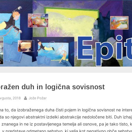
bražen duh in logična sovisnost
ed
By
vgusta, 2018
Jože Požar
a to, da izobraženega duha čisti pojem in logična sovisnost ne intere
da so njegovi abstraktni izdelki abstrakcije nedoločene biti. Duh izhaj
znanega in ne iz postavljenega temelja ali osnove, pa je tako tisto, 
a, v predstave odmetano sebstvo, ki velja kot negativno obče sebstv