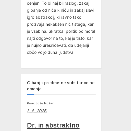
cenjen. To bi naj bil razlog, zakaj
P
gibanje od niča k niču in zakaj slavi
o
igro abstrakcij, ki ravno tako
s
proizvaja nekakšen nič tistega, kar
t
je vsebina. Skratka, politik bo moral
:
najti odgovor na to, kaj je tisto, kar
je nujno uresničevati, da udejanji
občo voljo duha ljudstva.
Gibanja predmetne substance ne
omenja
Piše: Jože Požar
3. 8. 2026
Dr. in abstraktno