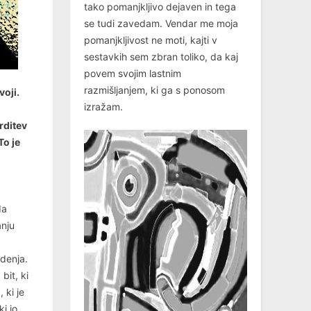
tako pomanjkljivo dejaven in tega
se tudi zavedam. Vendar me moja
pomanjkljivost ne moti, kajti v
sestavkih sem zbran toliko, da kaj
povem svojim lastnim
razmišljanjem, ki ga s ponosom
oji.
izražam.
rditev
To je
h
da
anju
denja.
bit, ki
 ki je
i jo