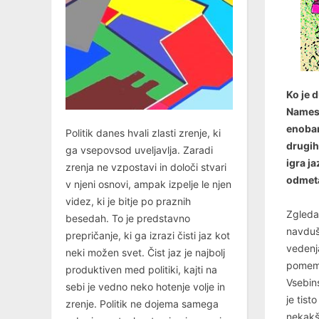
Ko je 
Namest
enobar
Politik danes hvali zlasti zrenje, ki
drugih
ga vsepovsod uveljavlja. Zaradi
igra j
zrenja ne vzpostavi in določi stvari
odmet
v njeni osnovi, ampak izpelje le njen
videz, ki je bitje po praznih
Zgleda
besedah. To je predstavno
navduš
prepričanje, ki ga izrazi čisti jaz kot
vedenj
neki možen svet. Čist jaz je najbolj
pomemb
produktiven med politiki, kajti na
Vsebin
sebi je vedno neko hotenje volje in
je tist
zrenje. Politik ne dojema samega
nekakš