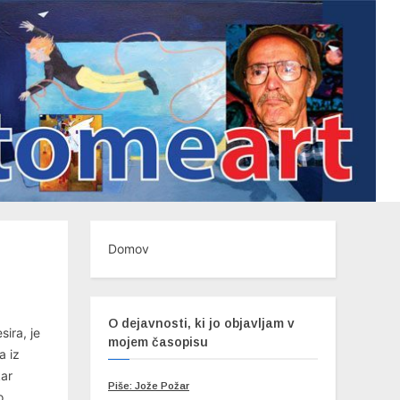
Domov
O dejavnosti, ki jo objavljam v
sira, je
mojem časopisu
a iz
kar
Piše: Jože Požar
o.