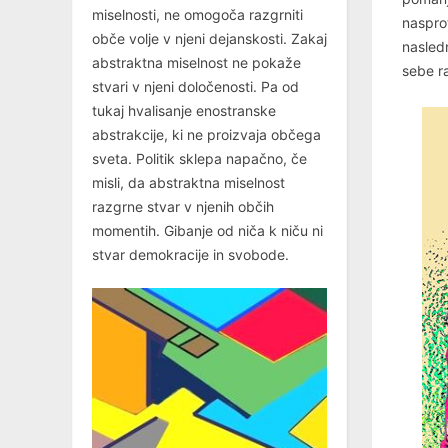
miselnosti, ne omogoča razgrniti
nasprot
obče volje v njeni dejanskosti. Zakaj
nasledn
abstraktna miselnost ne pokaže
sebe ra
stvari v njeni določenosti. Pa od
tukaj hvalisanje enostranske
abstrakcije, ki ne proizvaja občega
sveta. Politik sklepa napačno, če
misli, da abstraktna miselnost
razgrne stvar v njenih občih
momentih. Gibanje od niča k niču ni
stvar demokracije in svobode.