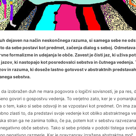
duh dejaven na način neskončnega razuma, si samega sebe ne odsv
o da sebe postavi kot predmet, začenja dialog s seboj. Odmetava
vne formalizme in udejanja le obče. Zavest je čisti jaz, ki uživa pot
 jazov, ki nastopajo kot posredovalci sebstva in čutnega vedenja. 
azov in razuma, ki doseže lastno gotovost v abstraktnih predstava
anega sebstva.
 da izobražen duh ne mara pogovora o logični sovisnosti, je pa res, 
eno govori o gospostvu vedenja. To verjetno zato, ker je v pomanjk
a o tem, kako si sebe odsvoji in se vzpostavi kot predmet. On ima za
no zlasti to, da predstavi svoje vedenje kot obliko abstraktnega ve
ska stran ga ne zanima toliko, če pa, potem kot v sebstvu razvezana 
o negativno obče sebstvo. Tako si sebe pridela v podobi tistega sveta,
no negativno razmerje. Kar je pravzaprav izražena abstraktna moč, k