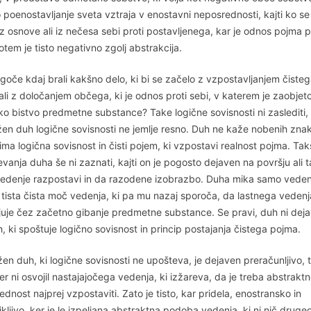
poenostavljanje sveta vztraja v enostavni neposrednosti, kajti ko se
iz osnove ali iz nečesa sebi proti postavljenega, kar je odnos pojma p
otem je tisto negativno zgolj abstrakcija.
goče kdaj brali kakšno delo, ki bi se začelo z vzpostavljanjem čiste
li z določanjem občega, ki je odnos proti sebi, v katerem je zaobjet
ko bistvo predmetne substance? Take logične sovisnosti ni zaslediti,
žen duh logične sovisnosti ne jemlje resno. Duh ne kaže nobenih zna
ma logična sovisnost in čisti pojem, ki vzpostavi realnost pojma. Ta
vanja duha še ni zaznati, kajti on je pogosto dejaven na površju ali 
vedenje razpostavi in da razodene izobrazbo. Duha mika samo veden
n tista čista moč vedenja, ki pa mu nazaj sporoča, da lastnega vedenj
juje čez začetno gibanje predmetne substance. Se pravi, duh ni dej
, ki spoštuje logično sovisnost in princip postajanja čistega pojma.
en duh, ki logične sovisnosti ne upošteva, je dejaven preračunljivo, 
er ni osvojil nastajajočega vedenja, ki izžareva, da je treba abstrakt
dnost najprej vzpostaviti. Zato je tisto, kar pridela, enostransko in
ljivo, ker je le izpeljana abstraktna podoba vedenja, ki ni nič druge