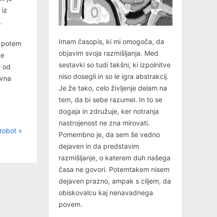
 iz
.
Imam časopis, ki mi omogoča, da
, potem
objavim svoja razmišljanja. Med
ne
sestavki so tudi takšni, ki izpolnitve
e od
niso dosegli in so le igra abstrakcij.
ovna
Je že tako, celo življenje delam na
tem, da bi sebe razumel. In to se
dogaja in združuje, ker notranja
nastrojenost ne zna mirovati.
 robot
Pomembno je, da sem še vedno
dejaven in da predstavim
razmišljanje, o katerem duh našega
časa ne govori. Potemtakem nisem
dejaven prazno, ampak s ciljem, da
obiskovalcu kaj nenavadnega
povem.