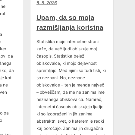
6
. 8. 2026
 ne
roti
Upam, da so moja
razmišljanja koristna
ga
o
Statistika moje internetne strani
 ker
kaže, da več ljudi obiskuje moj
kov, da
časopis. Statistika beleži
kšnega
obiskovalce, ki mojo dejavnost
tako, da
spremljajo. Med njimi so tudi tisti, ki
je kot
so neznani. No, neznane
a ne
obiskovalce – teh je menda največ
aven
– obveščam, da me ne zanima ime
neznanega obiskovalca. Namreč,
internetni časopis obiskujejo ljudje,
to pa
ki so izobraženi in jih zanima
no
abstraktni svet, o katerem le redki
kaj poročajo. Zanima jih drugačna
ga kot