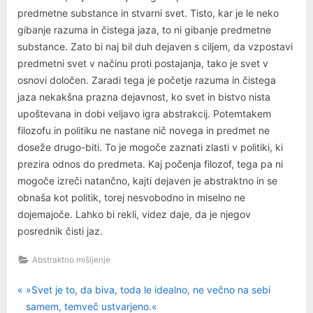
predmetne substance in stvarni svet. Tisto, kar je le neko
gibanje razuma in čistega jaza, to ni gibanje predmetne
substance. Zato bi naj bil duh dejaven s ciljem, da vzpostavi
predmetni svet v načinu proti postajanja, tako je svet v
osnovi določen. Zaradi tega je početje razuma in čistega
jaza nekakšna prazna dejavnost, ko svet in bistvo nista
upoštevana in dobi veljavo igra abstrakcij. Potemtakem
filozofu in politiku ne nastane nič novega in predmet ne
doseže drugo-biti. To je mogoče zaznati zlasti v politiki, ki
prezira odnos do predmeta. Kaj počenja filozof, tega pa ni
mogoče izreči natančno, kajti dejaven je abstraktno in se
obnaša kot politik, torej nesvobodno in miselno ne
dojemajoče. Lahko bi rekli, videz daje, da je njegov
posrednik čisti jaz.
Abstraktno mišljenje
P
Navigacija
»Svet je to, da biva, toda le idealno, ne večno na sebi
r
samem, temveč ustvarjeno.«