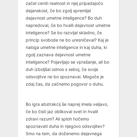
začel ceniti realnost in njej pripadajočo
dejanskost, če bo zgolj spremljal
dejavnost umetne inteligence? Bo duh
napredoval, če bo hvalil dejavnost umetne
inteligence? Se bo razvijal skladno, če
princip svobode ne bo uresničeval? Kaj je
naloga umetne inteligence in kaj duha, ki
zgolj zaznava dejavnost umetne
inteligence? Pojavljajo se vprašanje, ali bo
duh izboljšal odnos s seboj, če svoje
odsvojitve ne bo spoznaval. Mogoče je
zdaj čas, da začnemo pogovor o duhu.
Bo igra abstrakcij še naprej imela veljavo,
če bo čisti jaz oblikoval svet in hvalil
zdravi razum? Ali sploh hočemo
spoznavati duha in njegovo odsvojitev?
Smo na tem, da doženemo dejavnega