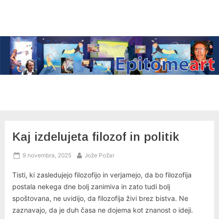
Skip
to
content
Kaj izdelujeta filozof in politik
Posted
By
9 novembra, 2025
Jože Požar
on
Tisti, ki zasledujejo filozofijo in verjamejo, da bo filozofija
postala nekega dne bolj zanimiva in zato tudi bolj
spoštovana, ne uvidijo, da filozofija živi brez bistva. Ne
zaznavajo, da je duh časa ne dojema kot znanost o ideji.