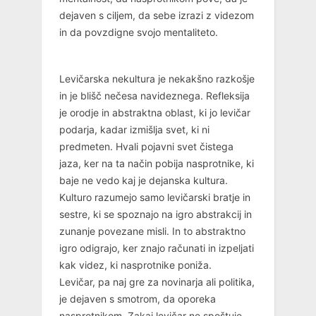
dejaven s ciljem, da sebe izrazi z videzom
in da povzdigne svojo mentaliteto.
Levičarska nekultura je nekakšno razkošje
in je blišč nečesa navideznega. Refleksija
je orodje in abstraktna oblast, ki jo levičar
podarja, kadar izmišlja svet, ki ni
predmeten. Hvali pojavni svet čistega
jaza, ker na ta način pobija nasprotnike, ki
baje ne vedo kaj je dejanska kultura.
Kulturo razumejo samo levičarski bratje in
sestre, ki se spoznajo na igro abstrakcij in
zunanje povezane misli. In to abstraktno
igro odigrajo, ker znajo računati in izpeljati
kak videz, ki nasprotnike poniža.
Levičar, pa naj gre za novinarja ali politika,
je dejaven s smotrom, da oporeka
nasprotnikom. Zakaj levičar ne spoštuje