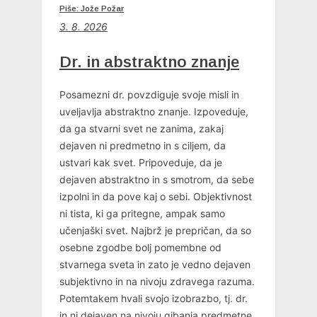
Piše: Jože Požar
3. 8. 2026
Dr. in abstraktno znanje
Posamezni dr. povzdiguje svoje misli in
uveljavlja abstraktno znanje. Izpoveduje,
da ga stvarni svet ne zanima, zakaj
dejaven ni predmetno in s ciljem, da
ustvari kak svet. Pripoveduje, da je
dejaven abstraktno in s smotrom, da sebe
izpolni in da pove kaj o sebi. Objektivnost
ni tista, ki ga pritegne, ampak samo
učenjaški svet. Najbrž je prepričan, da so
osebne zgodbe bolj pomembne od
stvarnega sveta in zato je vedno dejaven
subjektivno in na nivoju zdravega razuma.
Potemtakem hvali svojo izobrazbo, tj. dr.
in ni dejaven na nivoju gibanja predmetne