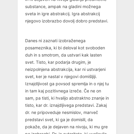
substance, ampak na gladini možnega
sveta in igre abstrakcij. Igra abstrakcij
njegovo izobrazbo dovolj dobro predstavi.
Danes ni zaznati izobraženega
posameznika, ki bi deloval kot svoboden
duh in s smotrom, da ustvari kak lasten
svet. Tisto, kar podarja drugim, je
neizpolnjena abstrakcija, kar ni ustvarjeni
svet, ker je nastal v njegovi domišljiji.
Iznajdljivost ga povsod spremlja in o njej tu
in tam kaj pozitivnega izreče. Če ne on
sam, pa tisti, ki hvalijo abstraktno znanje in
tisto, kar dr. iznajdljivega predstavi. Zakaj
dr. ne pripoveduje nesmislov, marveč
predstavi svet, ki ga je domislil, da
pokaže, da je dejaven na nivoju, ki mu gre
po izobrazbi. Dr. je avtoriteta, ki uveljavlja