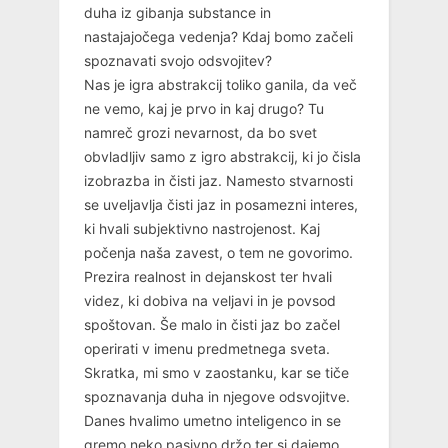
duha iz gibanja substance in
nastajajočega vedenja? Kdaj bomo začeli
spoznavati svojo odsvojitev?
Nas je igra abstrakcij toliko ganila, da več
ne vemo, kaj je prvo in kaj drugo? Tu
namreč grozi nevarnost, da bo svet
obvladljiv samo z igro abstrakcij, ki jo čisla
izobrazba in čisti jaz. Namesto stvarnosti
se uveljavlja čisti jaz in posamezni interes,
ki hvali subjektivno nastrojenost. Kaj
počenja naša zavest, o tem ne govorimo.
Prezira realnost in dejanskost ter hvali
videz, ki dobiva na veljavi in je povsod
spoštovan. Še malo in čisti jaz bo začel
operirati v imenu predmetnega sveta.
Skratka, mi smo v zaostanku, kar se tiče
spoznavanja duha in njegove odsvojitve.
Danes hvalimo umetno inteligenco in se
gremo neko pasivno držo ter si dajemo