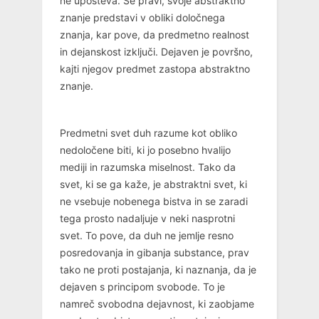
ne upošteva. Se pravi, svoje abstraktno
znanje predstavi v obliki določnega
znanja, kar pove, da predmetno realnost
in dejanskost izključi. Dejaven je površno,
kajti njegov predmet zastopa abstraktno
znanje.
Predmetni svet duh razume kot obliko
nedoločene biti, ki jo posebno hvalijo
mediji in razumska miselnost. Tako da
svet, ki se ga kaže, je abstraktni svet, ki
ne vsebuje nobenega bistva in se zaradi
tega prosto nadaljuje v neki nasprotni
svet. To pove, da duh ne jemlje resno
posredovanja in gibanja substance, prav
tako ne proti postajanja, ki naznanja, da je
dejaven s principom svobode. To je
namreč svobodna dejavnost, ki zaobjame