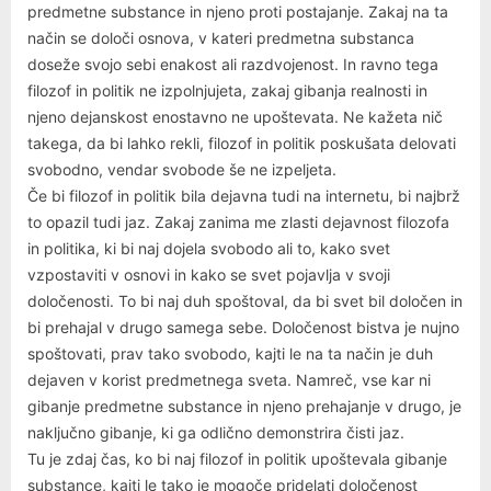
predmetne substance in njeno proti postajanje. Zakaj na ta
način se določi osnova, v kateri predmetna substanca
doseže svojo sebi enakost ali razdvojenost. In ravno tega
filozof in politik ne izpolnjujeta, zakaj gibanja realnosti in
njeno dejanskost enostavno ne upoštevata. Ne kažeta nič
takega, da bi lahko rekli, filozof in politik poskušata delovati
svobodno, vendar svobode še ne izpeljeta.
Če bi filozof in politik bila dejavna tudi na internetu, bi najbrž
to opazil tudi jaz. Zakaj zanima me zlasti dejavnost filozofa
in politika, ki bi naj dojela svobodo ali to, kako svet
vzpostaviti v osnovi in kako se svet pojavlja v svoji
določenosti. To bi naj duh spoštoval, da bi svet bil določen in
bi prehajal v drugo samega sebe. Določenost bistva je nujno
spoštovati, prav tako svobodo, kajti le na ta način je duh
dejaven v korist predmetnega sveta. Namreč, vse kar ni
gibanje predmetne substance in njeno prehajanje v drugo, je
naključno gibanje, ki ga odlično demonstrira čisti jaz.
Tu je zdaj čas, ko bi naj filozof in politik upoštevala gibanje
substance, kajti le tako je mogoče pridelati določenost