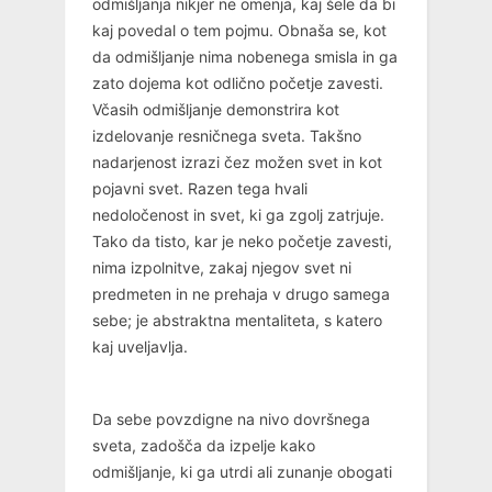
odmišljanja nikjer ne omenja, kaj šele da bi
kaj povedal o tem pojmu. Obnaša se, kot
da odmišljanje nima nobenega smisla in ga
zato dojema kot odlično početje zavesti.
Včasih odmišljanje demonstrira kot
izdelovanje resničnega sveta. Takšno
nadarjenost izrazi čez možen svet in kot
pojavni svet. Razen tega hvali
nedoločenost in svet, ki ga zgolj zatrjuje.
Tako da tisto, kar je neko početje zavesti,
nima izpolnitve, zakaj njegov svet ni
predmeten in ne prehaja v drugo samega
sebe; je abstraktna mentaliteta, s katero
kaj uveljavlja.
Da sebe povzdigne na nivo dovršnega
sveta, zadošča da izpelje kako
odmišljanje, ki ga utrdi ali zunanje obogati