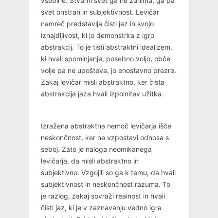
vsebine. Stvarni svet ga ne zanima, ga pa
svet onstran in subjektivnost. Levičar
namreč predstavlja čisti jaz in svojo
iznajdljivost, ki jo demonstrira z igro
abstrakcij. To je tisti abstraktni idealizem,
ki hvali spominjanje, posebno voljo, obče
volje pa ne upošteva, jo enostavno prezre.
Zakaj levičar misli abstraktno, ker čista
abstrakcija jaza hvali izpolnitev užitka.
Izražena abstraktna nemoč levičarja išče
neskončnost, ker ne vzpostavi odnosa s
seboj. Zato je naloga neomikanega
levičarja, da misli abstraktno in
subjektivno. Vzgojili so ga k temu, da hvali
subjektivnost in neskončnost razuma. To
je razlog, zakaj sovraži realnost in hvali
čisti jaz, ki je v zaznavanju vedno igra