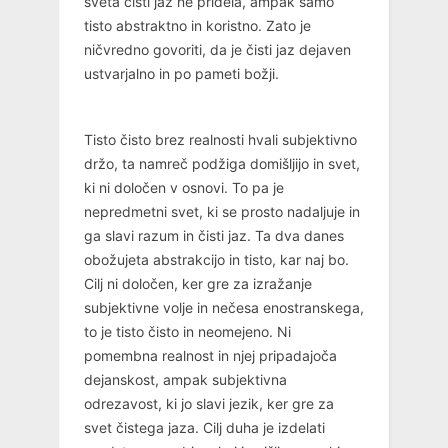
sveta čisti jaz ne pridela, ampak samo
tisto abstraktno in koristno. Zato je
ničvredno govoriti, da je čisti jaz dejaven
ustvarjalno in po pameti božji.
Tisto čisto brez realnosti hvali subjektivno
držo, ta namreč podžiga domišljijo in svet,
ki ni določen v osnovi. To pa je
nepredmetni svet, ki se prosto nadaljuje in
ga slavi razum in čisti jaz. Ta dva danes
obožujeta abstrakcijo in tisto, kar naj bo.
Cilj ni določen, ker gre za izražanje
subjektivne volje in nečesa enostranskega,
to je tisto čisto in neomejeno. Ni
pomembna realnost in njej pripadajoča
dejanskost, ampak subjektivna
odrezavost, ki jo slavi jezik, ker gre za
svet čistega jaza. Cilj duha je izdelati