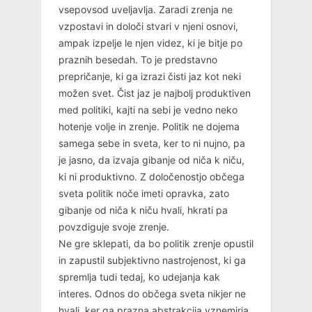
vsepovsod uveljavlja. Zaradi zrenja ne
vzpostavi in določi stvari v njeni osnovi,
ampak izpelje le njen videz, ki je bitje po
praznih besedah. To je predstavno
prepričanje, ki ga izrazi čisti jaz kot neki
možen svet. Čist jaz je najbolj produktiven
med politiki, kajti na sebi je vedno neko
hotenje volje in zrenje. Politik ne dojema
samega sebe in sveta, ker to ni nujno, pa
je jasno, da izvaja gibanje od niča k niču,
ki ni produktivno. Z določenostjo občega
sveta politik noče imeti opravka, zato
gibanje od niča k niču hvali, hkrati pa
povzdiguje svoje zrenje.
Ne gre sklepati, da bo politik zrenje opustil
in zapustil subjektivno nastrojenost, ki ga
spremlja tudi tedaj, ko udejanja kak
interes. Odnos do občega sveta nikjer ne
hvali, ker ga prazna abstrakcija vznemirja