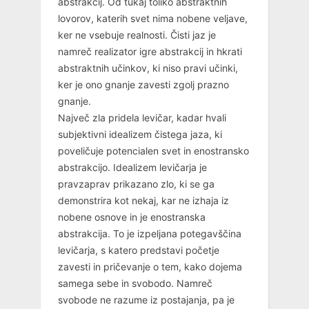
abstrakcij. Od tukaj toliko abstraktnih
lovorov, katerih svet nima nobene veljave,
ker ne vsebuje realnosti. Čisti jaz je
namreč realizator igre abstrakcij in hkrati
abstraktnih učinkov, ki niso pravi učinki,
ker je ono gnanje zavesti zgolj prazno
gnanje.
Največ zla pridela levičar, kadar hvali
subjektivni idealizem čistega jaza, ki
poveličuje potencialen svet in enostransko
abstrakcijo. Idealizem levičarja je
pravzaprav prikazano zlo, ki se ga
demonstrira kot nekaj, kar ne izhaja iz
nobene osnove in je enostranska
abstrakcija. To je izpeljana potegavščina
levičarja, s katero predstavi početje
zavesti in pričevanje o tem, kako dojema
samega sebe in svobodo. Namreč
svobode ne razume iz postajanja, pa je