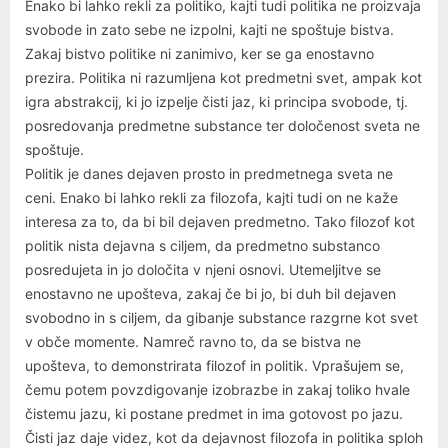
Enako bi lahko rekli za politiko, kajti tudi politika ne proizvaja
svobode in zato sebe ne izpolni, kajti ne spoštuje bistva.
Zakaj bistvo politike ni zanimivo, ker se ga enostavno
prezira. Politika ni razumljena kot predmetni svet, ampak kot
igra abstrakcij, ki jo izpelje čisti jaz, ki principa svobode, tj.
posredovanja predmetne substance ter določenost sveta ne
spoštuje.
Politik je danes dejaven prosto in predmetnega sveta ne
ceni. Enako bi lahko rekli za filozofa, kajti tudi on ne kaže
interesa za to, da bi bil dejaven predmetno. Tako filozof kot
politik nista dejavna s ciljem, da predmetno substanco
posredujeta in jo določita v njeni osnovi. Utemeljitve se
enostavno ne upošteva, zakaj če bi jo, bi duh bil dejaven
svobodno in s ciljem, da gibanje substance razgrne kot svet
v obče momente. Namreč ravno to, da se bistva ne
upošteva, to demonstrirata filozof in politik. Vprašujem se,
čemu potem povzdigovanje izobrazbe in zakaj toliko hvale
čistemu jazu, ki postane predmet in ima gotovost po jazu.
Čisti jaz daje videz, kot da dejavnost filozofa in politika sploh