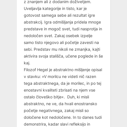
z znanjem ali z dodanim doživetjem.
Uveljavlja kategorije in tisto, kar je
gotovost samega sebe ali rezultat igre
abstrakcij. Igra odmišljanja pridela mnoge
predstave in mogoč svet, tudi nasprotja in
nedoločen svet. Zakaj osebek izpelje
samo tisto njegovo ali početje zavesti na
sebi. Predstav mu nikoli ne zmanjka, kajti
aktivira svoja stališča, učene poglede in še
kaj.
Filozof Hegel je abstraktno mišljenje opisal
v stavku: »V morilcu ne videti nič razen
tega abstraktnega, da je morilec, in po tej
enostavni kvaliteti zbrisati na njem vse
ostalo človeško bitje«. Duh, ki misli
abstraktno, ne ve, da hvali enostransko
početje negativnega, zakaj misli so
določene kot nedoločene. In to danes tudi
demonstrira, kadar slavi refleksijo in