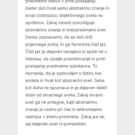
predmetno bistvo v proti postajanju.
Kadar duh hvali samo abstraktno znanje in
svojo izobrazbo, objektivnega sveta ne
upošteva. Zakaj zavest povzdiguje
abstraktno znanje in brezpredmetni svet.
Danes zaznavamo, da se duh drži
pojavnega sveta, ki ga favorizira čisti jaz.
Čisti jaz je dejaven navajeno in sploh ne v
interesu, da izpelje posredovanje in proti
postajanje predmetne substance. To
naznanja, da je zadovoljen s tistim, kar
pridela in hvali kot abstraktni svet. Sebe
kot duha ne spoznava in je dejaven daleč
stran od stvarnega sveta. Zakaj stvarni
svet ga ne pritegne, kajti abstraktno
znanje je vedno pri roki in lahkomiselno
nastopa v imenu predmeta. Zakaj pa ne,
saj dejanski svet ni pomemben.