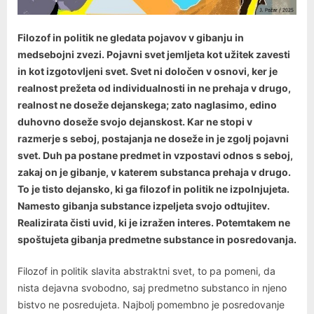
Filozof in politik ne gledata pojavov v gibanju in
medsebojni zvezi. Pojavni svet jemljeta kot užitek zavesti
in kot izgotovljeni svet. Svet ni določen v osnovi, ker je
realnost prežeta od individualnosti in ne prehaja v drugo,
realnost ne doseže dejanskega; zato naglasimo, edino
duhovno doseže svojo dejanskost. Kar ne stopi v
razmerje s seboj, postajanja ne doseže in je zgolj pojavni
svet. Duh pa postane predmet in vzpostavi odnos s seboj,
zakaj on je gibanje, v katerem substanca prehaja v drugo.
To je tisto dejansko, ki ga filozof in politik ne izpolnjujeta.
Namesto gibanja substance izpeljeta svojo odtujitev.
Realizirata čisti uvid, ki je izražen interes. Potemtakem ne
spoštujeta gibanja predmetne substance in posredovanja.
Filozof in politik slavita abstraktni svet, to pa pomeni, da
nista dejavna svobodno, saj predmetno substanco in njeno
bistvo ne posredujeta. Najbolj pomembno je posredovanje