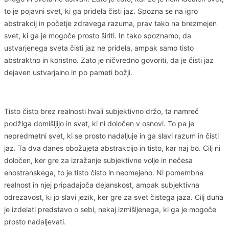
to je pojavni svet, ki ga pridela čisti jaz. Spozna se na igro
abstrakcij in početje zdravega razuma, prav tako na brezmejen
svet, ki ga je mogoče prosto širiti. In tako spoznamo, da
ustvarjenega sveta čisti jaz ne pridela, ampak samo tisto
abstraktno in koristno. Zato je ničvredno govoriti, da je čisti jaz
dejaven ustvarjalno in po pameti božji.
Tisto čisto brez realnosti hvali subjektivno držo, ta namreč
podžiga domišljijo in svet, ki ni določen v osnovi. To pa je
nepredmetni svet, ki se prosto nadaljuje in ga slavi razum in čisti
jaz. Ta dva danes obožujeta abstrakcijo in tisto, kar naj bo. Cilj ni
določen, ker gre za izražanje subjektivne volje in nečesa
enostranskega, to je tisto čisto in neomejeno. Ni pomembna
realnost in njej pripadajoča dejanskost, ampak subjektivna
odrezavost, ki jo slavi jezik, ker gre za svet čistega jaza. Cilj duha
je izdelati predstavo o sebi, nekaj izmišljenega, ki ga je mogoče
prosto nadaljevati.