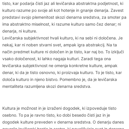
tisto, kar podarja čisti jaz ali levičarska abstraktna podjetnost, ki
kulturo razume po svoje ali kot hotenje in gnanje denarja. Zavest
predstavi svojo plemenitost skozi denarna sredstva, za smoter pa
ima abstraktno miselnost, ki razume kulturo samo čez denar; ni
denarja, ni kulture.
Levičarska subjektivnost hvali kulturo, ki na sebi ni določena. Je
nekaj, kar ni noben stvarni svet, ampak igra abstrakcij. Na ta
način predmet kulture ni določen in je tisto, kar naj bo. To izključi
vsako določenost, ki lahko nagaja kulturi. Zaradi tega ona
levičarska subjektivnost ne omenja konkretne kulture, ampak
denar, ki da je tisto osnovno, ki proizvaja kulturo. To je tisto, kar
določa kulturo in njeno bistvo. Pomembno je, da je levičarska
mentaliteta razumljena skozi denarna sredstva.
Kultura je možnost in je izraženi dogodek, ki izpoveduje tisto
osebno. To pa je ravno tisto, ko dobi besedo čisti jaz in je
dogodek kulture preveden v denarna sredstva. O denarju danes
govorijo levičarski bratje in sestre, ki poveličujejo svet in denarna