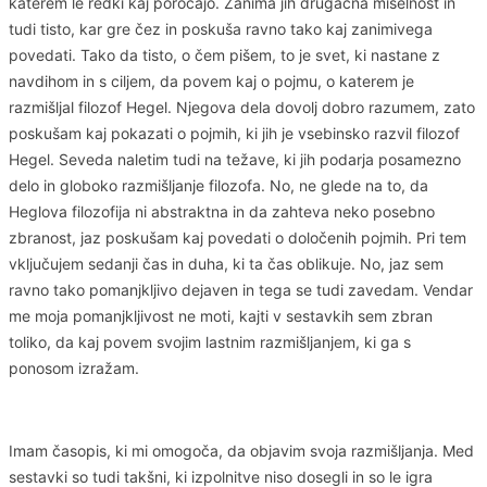
katerem le redki kaj poročajo. Zanima jih drugačna miselnost in
tudi tisto, kar gre čez in poskuša ravno tako kaj zanimivega
povedati. Tako da tisto, o čem pišem, to je svet, ki nastane z
navdihom in s ciljem, da povem kaj o pojmu, o katerem je
razmišljal filozof Hegel. Njegova dela dovolj dobro razumem, zato
poskušam kaj pokazati o pojmih, ki jih je vsebinsko razvil filozof
Hegel. Seveda naletim tudi na težave, ki jih podarja posamezno
delo in globoko razmišljanje filozofa. No, ne glede na to, da
Heglova filozofija ni abstraktna in da zahteva neko posebno
zbranost, jaz poskušam kaj povedati o določenih pojmih. Pri tem
vključujem sedanji čas in duha, ki ta čas oblikuje. No, jaz sem
ravno tako pomanjkljivo dejaven in tega se tudi zavedam. Vendar
me moja pomanjkljivost ne moti, kajti v sestavkih sem zbran
toliko, da kaj povem svojim lastnim razmišljanjem, ki ga s
ponosom izražam.
Imam časopis, ki mi omogoča, da objavim svoja razmišljanja. Med
sestavki so tudi takšni, ki izpolnitve niso dosegli in so le igra