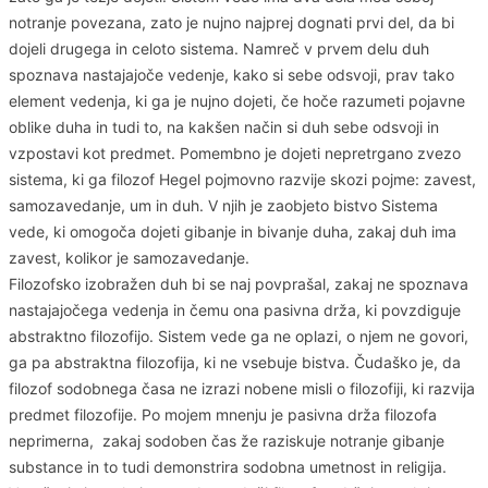
notranje povezana, zato je nujno najprej dognati prvi del, da bi
dojeli drugega in celoto sistema. Namreč v prvem delu duh
spoznava nastajajoče vedenje, kako si sebe odsvoji, prav tako
element vedenja, ki ga je nujno dojeti, če hoče razumeti pojavne
oblike duha in tudi to, na kakšen način si duh sebe odsvoji in
vzpostavi kot predmet. Pomembno je dojeti nepretrgano zvezo
sistema, ki ga filozof Hegel pojmovno razvije skozi pojme: zavest,
samozavedanje, um in duh. V njih je zaobjeto bistvo Sistema
vede, ki omogoča dojeti gibanje in bivanje duha, zakaj duh ima
zavest, kolikor je samozavedanje.
Filozofsko izobražen duh bi se naj povprašal, zakaj ne spoznava
nastajajočega vedenja in čemu ona pasivna drža, ki povzdiguje
abstraktno filozofijo. Sistem vede ga ne oplazi, o njem ne govori,
ga pa abstraktna filozofija, ki ne vsebuje bistva. Čudaško je, da
filozof sodobnega časa ne izrazi nobene misli o filozofiji, ki razvija
predmet filozofije. Po mojem mnenju je pasivna drža filozofa
neprimerna, zakaj sodoben čas že raziskuje notranje gibanje
substance in to tudi demonstrira sodobna umetnost in religija.