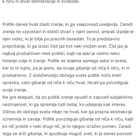
k niču ni stvar demokracije in svobode.
Politik danes hvali zlasti zrenje, ki ga vsepovsod uveljavlja. Zaradi
zrenja ne vzpostavi in določi stvari v njeni osnovi, ampak izpelje le
njen videz, ki je bitje po praznih besedah. To je predstavno
prepričanje, ki ga izrazi čisti jaz kot neki možen svet. Čist jaz je
najbolj produktiven med politiki, kajti na sebi je vedno neko
hotenje volje in zrenje. Politik ne dojema samega sebe in sveta,
ker to ni nujno, pa je jasno, da izvaja gibanje od niča k niču, ki ni
produktivno. Z določenostjo občega sveta politik noče imeti
opravka, zato gibanje od niča k niču hvali, hkrati pa povzdiguje
svoje zrenje.
Ne gre sklepati, da bo politik zrenje opustil in zapustil subjektivno
nastrojenost, ki ga spremlja tudi tedaj, ko udejanja kak interes.
Odnos do občega sveta nikjer ne hvali, ker ga prazna abstrakcija
vznemirja in zavaja. Politik povzdiguje gibanje od niča k niču, kajti
ko nič preide v neki drugi nič, je to njegov izražen pomen. Zaradi
tega se drži gibanja, ki spodbuja mogoč svet, ki je danes povsod