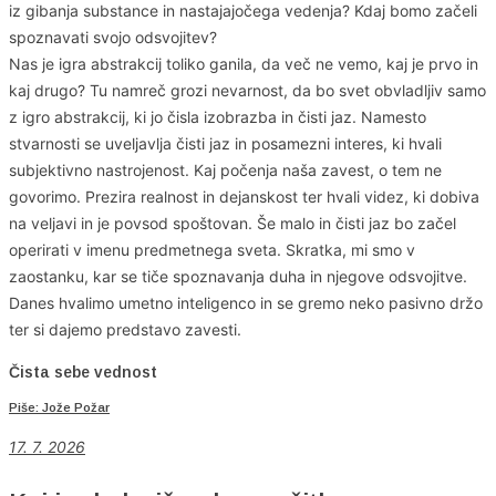
iz gibanja substance in nastajajočega vedenja? Kdaj bomo začeli
spoznavati svojo odsvojitev?
Nas je igra abstrakcij toliko ganila, da več ne vemo, kaj je prvo in
kaj drugo? Tu namreč grozi nevarnost, da bo svet obvladljiv samo
z igro abstrakcij, ki jo čisla izobrazba in čisti jaz. Namesto
stvarnosti se uveljavlja čisti jaz in posamezni interes, ki hvali
subjektivno nastrojenost. Kaj počenja naša zavest, o tem ne
govorimo. Prezira realnost in dejanskost ter hvali videz, ki dobiva
na veljavi in je povsod spoštovan. Še malo in čisti jaz bo začel
operirati v imenu predmetnega sveta. Skratka, mi smo v
zaostanku, kar se tiče spoznavanja duha in njegove odsvojitve.
Danes hvalimo umetno inteligenco in se gremo neko pasivno držo
ter si dajemo predstavo zavesti.
Čista sebe vednost
Piše: Jože Požar
17. 7. 2026