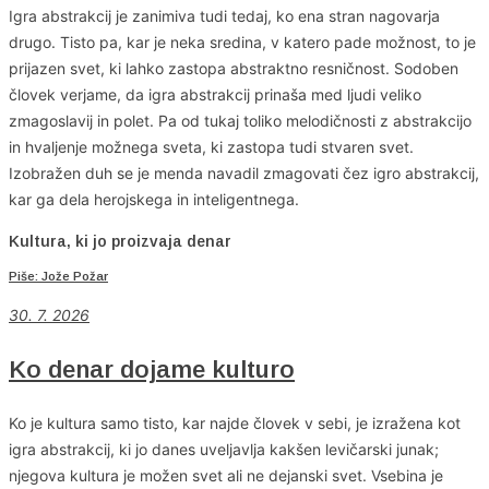
Igra abstrakcij je zanimiva tudi tedaj, ko ena stran nagovarja
drugo. Tisto pa, kar je neka sredina, v katero pade možnost, to je
prijazen svet, ki lahko zastopa abstraktno resničnost. Sodoben
človek verjame, da igra abstrakcij prinaša med ljudi veliko
zmagoslavij in polet. Pa od tukaj toliko melodičnosti z abstrakcijo
in hvaljenje možnega sveta, ki zastopa tudi stvaren svet.
Izobražen duh se je menda navadil zmagovati čez igro abstrakcij,
kar ga dela herojskega in inteligentnega.
Kultura, ki jo proizvaja denar
Piše: Jože Požar
30. 7. 2026
Ko denar dojame kulturo
Ko je kultura samo tisto, kar najde človek v sebi, je izražena kot
igra abstrakcij, ki jo danes uveljavlja kakšen levičarski junak;
njegova kultura je možen svet ali ne dejanski svet. Vsebina je