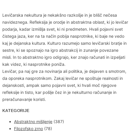
Levičarska nekultura je nekakšno razkošje in je blišč nečesa
navideznega. Refleksija je orodje in abstraktna oblast, ki jo levičar
podarja, kadar izmišlja svet, ki ni predmeten. Hvali pojavni svet
čistega jaza, ker na ta način pobija nasprotnike, ki baje ne vedo
kaj je dejanska kultura. Kulturo razumejo samo levičarski bratje in
sestre, ki se spoznajo na igro abstrakcij in zunanje povezane
misli. In to abstraktno igro odigrajo, ker znajo računati in izpeljati
kak videz, ki nasprotnike poniža.
Levičar, pa naj gre za novinarja ali politika, je dejaven s smotrom,
da oporeka nasprotnikom. Zakaj levičar ne spoštuje realnosti in
dejanskosti, ampak samo pojavni svet, ki hvali moč njegove
refleksije in tisto, kar pošlje čez in je nekulturno računanje in
preračunavanje koristi.
KATEGORIJE
Abstraktno mišljenje
(387)
Filozofsko zrno
(78)