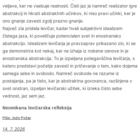
veljave, ker ne vsebuje realnosti. Čisti jaz je namreč realizator igre
abstrakcij in hkrati abstraktnih učinkov, ki niso pravi učinki, ker je
ono gnanje zavesti zgolj prazno gnanje.
Največ zla pridela levičar, kadar hvali subjektivni idealizem
čistega jaza, ki poveličuje potencialen svet in enostransko
abstrakcijo. Idealizem levičarja je pravzaprav prikazano zlo, ki se
ga demonstrira kot nekaj, kar ne izhaja iz nobene osnove in je
enostranska abstrakcija. To je izpeljana potegavščina levičarja, s
katero predstavi početje zavesti in pričevanje o tem, kako dojema
samega sebe in svobodo. Namreč svobode ne razume iz
postajanja, pa je tisto, kar je abstraktna govoranca, razširjena v
svet onstran, izpeljan levičarski užitek, ki izreka čisto sebe
vednost, jaz sem jaz.
Neomikana levičarska refleksija
Piše: Jože Požar
14. 7. 2026