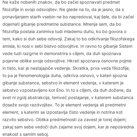
Ne kaže nobenih znakov, da bo začel spoznavati predmet
filozofije in svojo odsvojitev. Ne glede na to, da je jasno, da s
ponavljanjem starih vsebin ne bo napredoval, kaj šele, da bi začel
dojemati gibanje predmetne substance. Mnenja sem, da bo
filozofija postala zanimiva tudi mlademu duhu, ko bo govora o
tem, kako si duh sebe odsvoji. Zakaj to bo odkrivanje filozofskega
smisla, ki nosi v sebi bistvo odsvojitve. In ravno to gibanje Sistem
vede tudi razgrne in demonstrira s ciljem, da duh spoznava
pojavne oblike svoje odsvojitve. Hkrati spoznava osnovne pojme
in tisto, kar je nastajajoče vedenje. Skratka, prva veda filozofije,
to pa je Fenomenologija duha, odkriva osnovo, v kateri spozna
gibanje substance, sebstvo in element vedenja, v katerem je
sebstvo vzpostavljeno kot Eno. In to s ciljem, da duh dožene, da
svet ni zgolj abstrakcija, temveč postajanje, v katerem substanca
doseže svojo razdvojitev. To je element vedenja ali predmetni
element, s katerim se izpostavlja čisto vedenje in notrina kot
razvito sebstvo. Oblika predmetnosti za zavest je torej dojem;
zakaj sam sebe vedoči duh zajame svoj dojem, kar je neposredna
enakost s samim seboj.