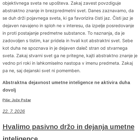
objektivnega sveta ne upošteva. Zakaj zavest povzdiguje
abstraktno znanje in brezpredmetni svet. Danes zaznavamo, da
se duh drži pojavnega sveta, ki ga favorizira čisti jaz. Čisti jaz je
dejaven navajeno in sploh ne v interesu, da izpelje posredovanje
in proti postajanje predmetne substance. To naznanja, da je
zadovoljen s tistim, kar pridela in hvali kot abstraktni svet. Sebe
kot duha ne spoznava in je dejaven daleč stran od stvarnega
sveta. Zakaj stvarni svet ga ne pritegne, kajti abstraktno znanje je
vedno pri roki in lahkomiselno nastopa v imenu predmeta. Zakaj
pa ne, saj dejanski svet ni pomemben.
Abstraktna dejavnost umetne inteligence ne aktivira duha
dovolj
Piše: Jože Požar
22. 7. 2026
Hvalimo pasivno držo in dejanja umetne
inteligence