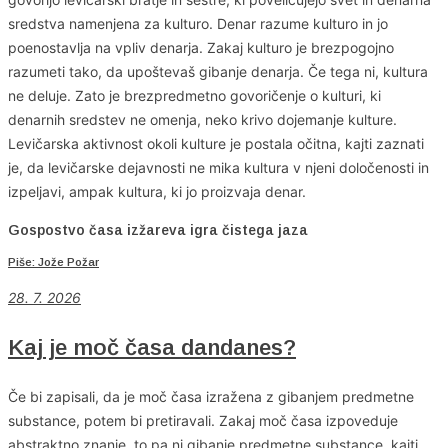
sredstva namenjena za kulturo. Denar razume kulturo in jo
poenostavlja na vpliv denarja. Zakaj kulturo je brezpogojno
razumeti tako, da upoštevaš gibanje denarja. Če tega ni, kultura
ne deluje. Zato je brezpredmetno govoričenje o kulturi, ki
denarnih sredstev ne omenja, neko krivo dojemanje kulture.
Levičarska aktivnost okoli kulture je postala očitna, kajti zaznati
je, da levičarske dejavnosti ne mika kultura v njeni določenosti in
izpeljavi, ampak kultura, ki jo proizvaja denar.
Gospostvo časa izžareva igra čistega jaza
Piše: Jože Požar
28. 7. 2026
Kaj je moč časa dandanes?
Če bi zapisali, da je moč časa izražena z gibanjem predmetne
substance, potem bi pretiravali. Zakaj moč časa izpoveduje
abstraktno znanje, to pa ni gibanje predmetne substance, kajti