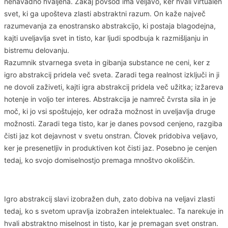
nenavadno hvaljena. Zakaj povsod ima veljavo, ker hvali virtualen
svet, ki ga upošteva zlasti abstraktni razum. On kaže največ
razumevanja za enostransko abstrakcijo, ki postaja blagodejna,
kajti uveljavlja svet in tisto, kar ljudi spodbuja k razmišljanju in
bistremu delovanju.
Razumnik stvarnega sveta in gibanja substance ne ceni, ker z
igro abstrakcij pridela več sveta. Zaradi tega realnost izključi in ji
ne dovoli zaživeti, kajti igra abstrakcij pridela več užitka; izžareva
hotenje in voljo ter interes. Abstrakcija je namreč čvrsta sila in je
moč, ki jo vsi spoštujejo, ker odraža možnost in uveljavlja druge
možnosti. Zaradi tega tisto, kar je danes povsod cenjeno, razgiba
čisti jaz kot dejavnost v svetu onstran. Človek pridobiva veljavo,
ker je presenetljiv in produktiven kot čisti jaz. Posebno je cenjen
tedaj, ko svojo domiselnostjo premaga mnoštvo okoliščin.
Igro abstrakcij slavi izobražen duh, zato dobiva na veljavi zlasti
tedaj, ko s svetom upravlja izobražen intelektualec. Ta narekuje in
hvali abstraktno miselnost in tisto, kar je premagan svet onstran.