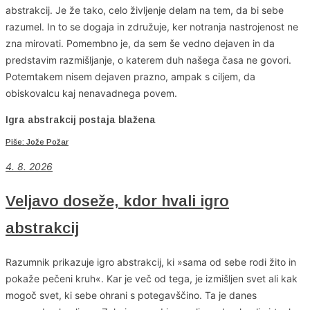
abstrakcij. Je že tako, celo življenje delam na tem, da bi sebe
razumel. In to se dogaja in združuje, ker notranja nastrojenost ne
zna mirovati. Pomembno je, da sem še vedno dejaven in da
predstavim razmišljanje, o katerem duh našega časa ne govori.
Potemtakem nisem dejaven prazno, ampak s ciljem, da
obiskovalcu kaj nenavadnega povem.
Igra abstrakcij postaja blažena
Piše: Jože Požar
4
. 8. 2026
Veljavo doseže, kdor hvali igro
abstrakcij
Razumnik prikazuje igro abstrakcij, ki »sama od sebe rodi žito in
pokaže pečeni kruh«. Kar je več od tega, je izmišljen svet ali kak
mogoč svet, ki sebe ohrani s potegavščino. Ta je danes