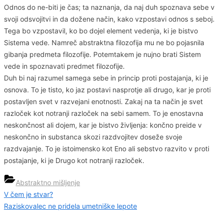
Odnos do ne-biti je čas; ta naznanja, da naj duh spoznava sebe v
svoji odsvojitvi in da dožene način, kako vzpostavi odnos s seboj.
Tega bo vzpostavil, ko bo dojel element vedenja, ki je bistvo
Sistema vede. Namreč abstraktna filozofija mu ne bo pojasnila
gibanja predmeta filozofije. Potemtakem je nujno brati Sistem
vede in spoznavati predmet filozofije.
Duh bi naj razumel samega sebe in princip proti postajanja, ki je
osnova. To je tisto, ko jaz postavi nasprotje ali drugo, kar je proti
postavljen svet v razvejani enotnosti. Zakaj na ta način je svet
razloček kot notranji razloček na sebi samem. To je enostavna
neskončnost ali dojem, kar je bistvo življenja: končno preide v
neskončno in substanca skozi razdvojitev doseže svoje
razdvajanje. To je istoimensko kot Eno ali sebstvo razvito v proti
postajanje, ki je Drugo kot notranji razloček.
Abstraktno mišljenje
Previous
V čem je stvar?
Navigacija
Post:
Next
Raziskovalec ne pridela umetniške lepote
prispevka
Post: