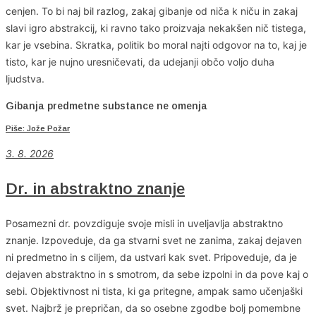
cenjen. To bi naj bil razlog, zakaj gibanje od niča k niču in zakaj
slavi igro abstrakcij, ki ravno tako proizvaja nekakšen nič tistega,
kar je vsebina. Skratka, politik bo moral najti odgovor na to, kaj je
tisto, kar je nujno uresničevati, da udejanji občo voljo duha
ljudstva.
Gibanja predmetne substance ne omenja
Piše: Jože Požar
3. 8. 2026
Dr. in abstraktno znanje
Posamezni dr. povzdiguje svoje misli in uveljavlja abstraktno
znanje. Izpoveduje, da ga stvarni svet ne zanima, zakaj dejaven
ni predmetno in s ciljem, da ustvari kak svet. Pripoveduje, da je
dejaven abstraktno in s smotrom, da sebe izpolni in da pove kaj o
sebi. Objektivnost ni tista, ki ga pritegne, ampak samo učenjaški
svet. Najbrž je prepričan, da so osebne zgodbe bolj pomembne