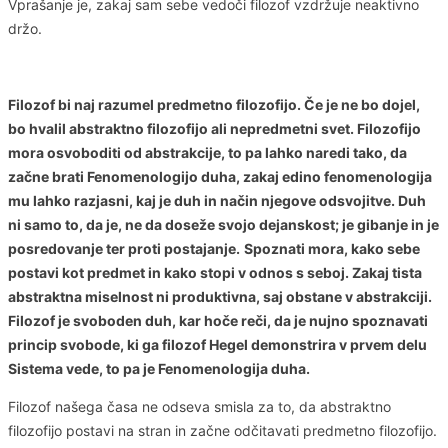
Vprašanje je, zakaj sam sebe vedoči filozof vzdržuje neaktivno
držo.
Filozof bi naj razumel predmetno filozofijo. Če je ne bo dojel,
bo hvalil abstraktno filozofijo ali nepredmetni svet. Filozofijo
mora osvoboditi od abstrakcije, to pa lahko naredi tako, da
začne brati Fenomenologijo duha, zakaj edino fenomenologija
mu lahko razjasni, kaj je duh in način njegove odsvojitve. Duh
ni samo to, da je, ne da doseže svojo dejanskost; je gibanje in je
posredovanje ter proti postajanje.
Spoznati mora, kako sebe
postavi kot predmet in kako stopi v odnos s seboj. Zakaj tista
abstraktna miselnost ni produktivna, saj obstane v abstrakciji.
Filozof je svoboden duh, kar hoče reči, da je nujno spoznavati
princip svobode, ki ga filozof Hegel demonstrira v prvem delu
Sistema vede, to pa je Fenomenologija duha.
Filozof našega časa ne odseva smisla za to, da abstraktno
filozofijo postavi na stran in začne odčitavati predmetno filozofijo.