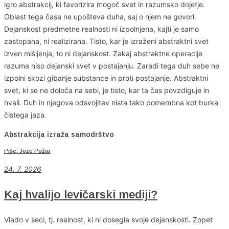
igro abstrakcij, ki favorizira mogoč svet in razumsko dojetje.
Oblast tega časa ne upošteva duha, saj o njem ne govori.
Dejanskost predmetne realnosti ni izpolnjena, kajti je samo
zastopana, ni realizirana. Tisto, kar je izraženi abstraktni svet
izven mišljenja, to ni dejanskost. Zakaj abstraktne operacije
razuma niso dejanski svet v postajanju. Zaradi tega duh sebe ne
izpolni skozi gibanje substance in proti postajanje. Abstraktni
svet, ki se ne določa na sebi, je tisto, kar ta čas povzdiguje in
hvali. Duh in njegova odsvojitev nista tako pomembna kot burka
čistega jaza.
Abstrakcija izraža samodrštvo
Piše: Jože Požar
24. 7. 2026
Kaj hvalijo levičarski mediji?
Vlado v seci, tj. realnost, ki ni dosegla svoje dejanskosti. Zopet