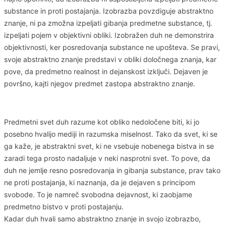
substance in proti postajanja. Izobrazba povzdiguje abstraktno
znanje, ni pa zmožna izpeljati gibanja predmetne substance, tj.
izpeljati pojem v objektivni obliki. Izobražen duh ne demonstrira
objektivnosti, ker posredovanja substance ne upošteva. Se pravi,
svoje abstraktno znanje predstavi v obliki določnega znanja, kar
pove, da predmetno realnost in dejanskost izključi. Dejaven je
površno, kajti njegov predmet zastopa abstraktno znanje.
Predmetni svet duh razume kot obliko nedoločene biti, ki jo
posebno hvalijo mediji in razumska miselnost. Tako da svet, ki se
ga kaže, je abstraktni svet, ki ne vsebuje nobenega bistva in se
zaradi tega prosto nadaljuje v neki nasprotni svet. To pove, da
duh ne jemlje resno posredovanja in gibanja substance, prav tako
ne proti postajanja, ki naznanja, da je dejaven s principom
svobode. To je namreč svobodna dejavnost, ki zaobjame
predmetno bistvo v proti postajanju.
Kadar duh hvali samo abstraktno znanje in svojo izobrazbo,