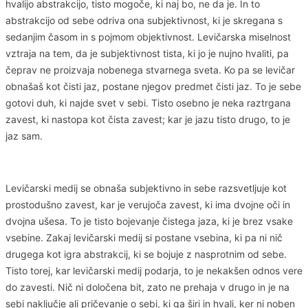
hvalijo abstrakcijo, tisto mogoče, ki naj bo, ne da je. In to
abstrakcijo od sebe odriva ona subjektivnost, ki je skregana s
sedanjim časom in s pojmom objektivnost. Levičarska miselnost
vztraja na tem, da je subjektivnost tista, ki jo je nujno hvaliti, pa
čeprav ne proizvaja nobenega stvarnega sveta. Ko pa se levičar
obnašaš kot čisti jaz, postane njegov predmet čisti jaz. To je sebe
gotovi duh, ki najde svet v sebi. Tisto osebno je neka raztrgana
zavest, ki nastopa kot čista zavest; kar je jazu tisto drugo, to je
jaz sam.
Levičarski medij se obnaša subjektivno in sebe razsvetljuje kot
prostodušno zavest, kar je verujoča zavest, ki ima dvojne oči in
dvojna ušesa. To je tisto bojevanje čistega jaza, ki je brez vsake
vsebine. Zakaj levičarski medij si postane vsebina, ki pa ni nič
drugega kot igra abstrakcij, ki se bojuje z nasprotnim od sebe.
Tisto torej, kar levičarski medij podarja, to je nekakšen odnos vere
do zavesti. Nič ni določena bit, zato ne prehaja v drugo in je na
sebi naključje ali pričevanje o sebi, ki ga širi in hvali, ker ni noben