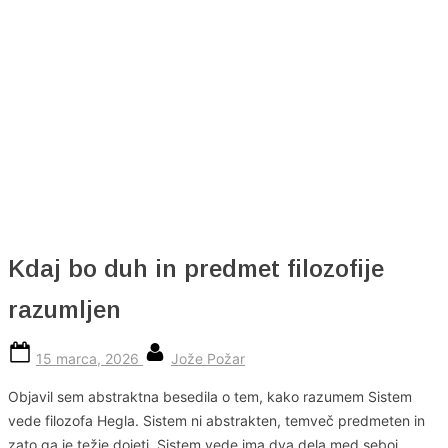
Skip
to
content
Kdaj bo duh in predmet filozofije
razumljen
Posted
By
15 marca, 2026
Jože Požar
on
Objavil sem abstraktna besedila o tem, kako razumem Sistem
vede filozofa Hegla. Sistem ni abstrakten, temveč predmeten in
zato ga je težje dojeti. Sistem vede ima dva dela med seboj