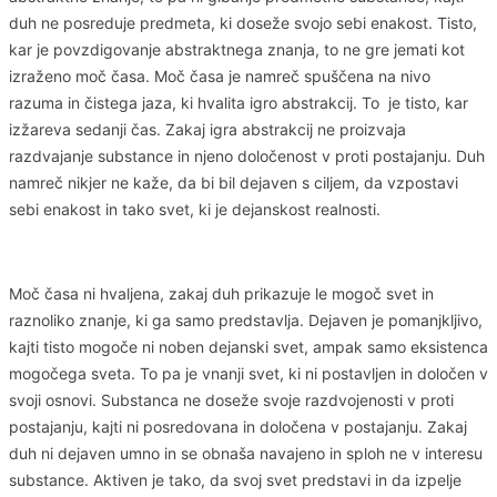
duh ne posreduje predmeta, ki doseže svojo sebi enakost. Tisto,
kar je povzdigovanje abstraktnega znanja, to ne gre jemati kot
izraženo moč časa. Moč časa je namreč spuščena na nivo
razuma in čistega jaza, ki hvalita igro abstrakcij. To je tisto, kar
izžareva sedanji čas. Zakaj igra abstrakcij ne proizvaja
razdvajanje substance in njeno določenost v proti postajanju. Duh
namreč nikjer ne kaže, da bi bil dejaven s ciljem, da vzpostavi
sebi enakost in tako svet, ki je dejanskost realnosti.
Moč časa ni hvaljena, zakaj duh prikazuje le mogoč svet in
raznoliko znanje, ki ga samo predstavlja. Dejaven je pomanjkljivo,
kajti tisto mogoče ni noben dejanski svet, ampak samo eksistenca
mogočega sveta. To pa je vnanji svet, ki ni postavljen in določen v
svoji osnovi. Substanca ne doseže svoje razdvojenosti v proti
postajanju, kajti ni posredovana in določena v postajanju. Zakaj
duh ni dejaven umno in se obnaša navajeno in sploh ne v interesu
substance. Aktiven je tako, da svoj svet predstavi in da izpelje