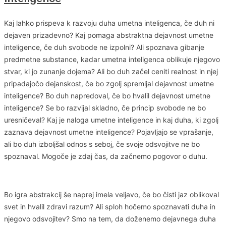
Kaj lahko prispeva k razvoju duha umetna inteligenca, če duh ni
dejaven prizadevno? Kaj pomaga abstraktna dejavnost umetne
inteligence, če duh svobode ne izpolni? Ali spoznava gibanje
predmetne substance, kadar umetna inteligenca oblikuje njegovo
stvar, ki jo zunanje dojema? Ali bo duh začel ceniti realnost in njej
pripadajočo dejanskost, če bo zgolj spremljal dejavnost umetne
inteligence? Bo duh napredoval, če bo hvalil dejavnost umetne
inteligence? Se bo razvijal skladno, če princip svobode ne bo
uresničeval? Kaj je naloga umetne inteligence in kaj duha, ki zgolj
zaznava dejavnost umetne inteligence? Pojavljajo se vprašanje,
ali bo duh izboljšal odnos s seboj, če svoje odsvojitve ne bo
spoznaval. Mogoče je zdaj čas, da začnemo pogovor o duhu.
Bo igra abstrakcij še naprej imela veljavo, če bo čisti jaz oblikoval
svet in hvalil zdravi razum? Ali sploh hočemo spoznavati duha in
njegovo odsvojitev? Smo na tem, da doženemo dejavnega duha