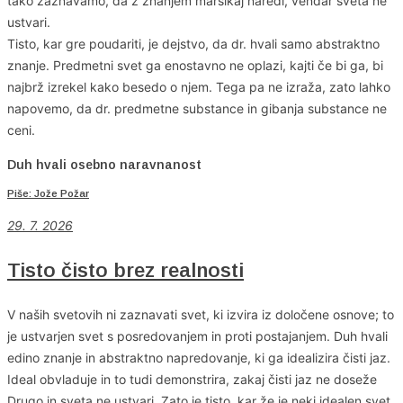
tako zaznavamo, da z znanjem marsikaj naredi, vendar sveta ne
ustvari.
Tisto, kar gre poudariti, je dejstvo, da dr. hvali samo abstraktno
znanje. Predmetni svet ga enostavno ne oplazi, kajti če bi ga, bi
najbrž izrekel kako besedo o njem. Tega pa ne izraža, zato lahko
napovemo, da dr. predmetne substance in gibanja substance ne
ceni.
Duh hvali osebno naravnanost
Piše: Jože Požar
29. 7. 2026
Tisto čisto brez realnosti
V naših svetovih ni zaznavati svet, ki izvira iz določene osnove; to
je ustvarjen svet s posredovanjem in proti postajanjem. Duh hvali
edino znanje in abstraktno napredovanje, ki ga idealizira čisti jaz.
Ideal obvladuje in to tudi demonstrira, zakaj čisti jaz ne doseže
Drugo in sveta ne ustvari. Zato je tisto, kar že je neki idealen svet,