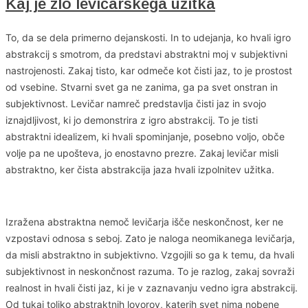
Kaj je zlo levičarskega užitka
To, da se dela primerno dejanskosti. In to udejanja, ko hvali igro
abstrakcij s smotrom, da predstavi abstraktni moj v subjektivni
nastrojenosti. Zakaj tisto, kar odmeče kot čisti jaz, to je prostost
od vsebine. Stvarni svet ga ne zanima, ga pa svet onstran in
subjektivnost. Levičar namreč predstavlja čisti jaz in svojo
iznajdljivost, ki jo demonstrira z igro abstrakcij. To je tisti
abstraktni idealizem, ki hvali spominjanje, posebno voljo, obče
volje pa ne upošteva, jo enostavno prezre. Zakaj levičar misli
abstraktno, ker čista abstrakcija jaza hvali izpolnitev užitka.
Izražena abstraktna nemoč levičarja išče neskončnost, ker ne
vzpostavi odnosa s seboj. Zato je naloga neomikanega levičarja,
da misli abstraktno in subjektivno. Vzgojili so ga k temu, da hvali
subjektivnost in neskončnost razuma. To je razlog, zakaj sovraži
realnost in hvali čisti jaz, ki je v zaznavanju vedno igra abstrakcij.
Od tukaj toliko abstraktnih lovorov, katerih svet nima nobene