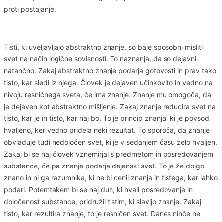
proti postajanje.
Tisti, ki uveljavljajo abstraktno znanje, so baje sposobni misliti
svet na način logične sovisnosti. To naznanja, da so dejavni
natančno. Zakaj abstraktno znanje podarja gotovosti in prav tako
tisto, kar sledi iz njega. Človek je dejaven učinkovito in vedno na
nivoju resničnega sveta, če ima znanje. Znanje mu omogoča, da
je dejaven kot abstraktno mišljenje. Zakaj znanje reducira svet na
tisto, kar je in tisto, kar naj bo. To je princip znanja, ki je povsod
hvaljeno, ker vedno pridela neki rezultat. To sporoča, da znanje
obvladuje tudi nedoločen svet, ki je v sedanjem času zelo hvaljen.
Zakaj bi se naj človek vznemirjal s predmetom in posredovanjem
substance, če pa znanje podarja dejanski svet. To je že dolgo
znano in ni ga razumnika, ki ne bi cenil znanja in tistega, kar lahko
podari. Potemtakem bi se naj duh, ki hvali posredovanje in
določenost substance, pridružil tistim, ki slavijo znanje. Zakaj
tisto, kar rezultira znanje, to je resničen svet. Danes nihče ne