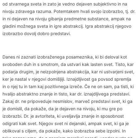
od stvarnega sveta in zato je vedno dejaven subjektivno in na
nivoju zdravega razuma. Potemtakem hvali svojo izobrazbo, tj. dr.
in ni dejaven na nivoju gibanja predmetne substance, ampak na
gladini možnega sveta in igre abstrakcij. Igra abstrakcij njegovo
izobrazbo dovolj dobro predstavi.
Danes ni zaznati izobraženega posameznika, ki bi deloval kot
svoboden duh in s smotrom, da ustvari kak lasten svet. Tisto, kar
podarja drugim, je neizpolnjena abstrakcija, kar ni ustvarjeni svet,
ker je nastal v njegovi domišljiji. Iznajdljivost ga povsod spremlja
in o njej tu in tam kaj pozitivnega izreče. Če ne on sam, pa tisti, ki
hvalijo abstraktno znanje in tisto, kar dr. iznajdljivega predstavi.
Zakaj dr. ne pripoveduje nesmislov, marveč predstavi svet, ki ga
je domislil, da pokaže, da je dejaven na nivoju, ki mu gre po
izobrazbi. Dr. je avtoriteta, ki uveljavlja znanje in sposobnost
odigrati kak svet. Njegov svet ni dejanski, ampak svet, ki ga je
oblikoval s ciljem, da pokaže, kako izobrazba sebe izpolni. In