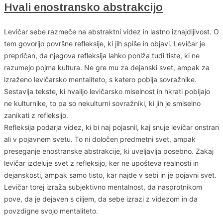
Hvali enostransko abstrakcijo
Levičar sebe razmeče na abstraktni videz in lastno iznajdljivost. O
tem govorijo površne refleksije, ki jih spiše in objavi. Levičar je
prepričan, da njegova refleksija lahko poniža tudi tiste, ki ne
razumejo pojma kultura. Ne gre mu za dejanski svet, ampak za
izraženo levičarsko mentaliteto, s katero pobija sovražnike.
Sestavlja tekste, ki hvalijo levičarsko miselnost in hkrati pobijajo
ne kulturnike, to pa so nekulturni sovražniki, ki jih je smiselno
zanikati z refleksijo.
Refleksija podarja videz, ki bi naj pojasnil, kaj snuje levičar onstran
ali v pojavnem svetu. To ni določen predmetni svet, ampak
preseganje enostranske abstrakcije, ki uveljavlja posebno. Zakaj
levičar izdeluje svet z refleksijo, ker ne upošteva realnosti in
dejanskosti, ampak samo tisto, kar najde v sebi in je pojavni svet.
Levičar torej izraža subjektivno mentalnost, da nasprotnikom
pove, da je dejaven s ciljem, da sebe izrazi z videzom in da
povzdigne svojo mentaliteto.