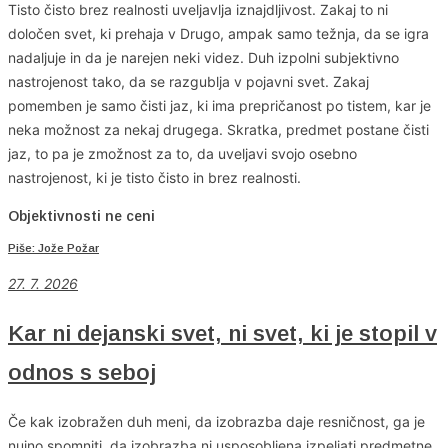
Tisto čisto brez realnosti uveljavlja iznajdljivost. Zakaj to ni
določen svet, ki prehaja v Drugo, ampak samo težnja, da se igra
nadaljuje in da je narejen neki videz. Duh izpolni subjektivno
nastrojenost tako, da se razgublja v pojavni svet. Zakaj
pomemben je samo čisti jaz, ki ima prepričanost po tistem, kar je
neka možnost za nekaj drugega. Skratka, predmet postane čisti
jaz, to pa je zmožnost za to, da uveljavi svojo osebno
nastrojenost, ki je tisto čisto in brez realnosti.
Objektivnosti ne ceni
Piše: Jože Požar
27. 7. 2026
Kar ni dejanski svet, ni svet, ki je stopil v
odnos s seboj
Če kak izobražen duh meni, da izobrazba daje resničnost, ga je
nujno spomniti, da izobrazba ni usposobljena izpeljati predmetne