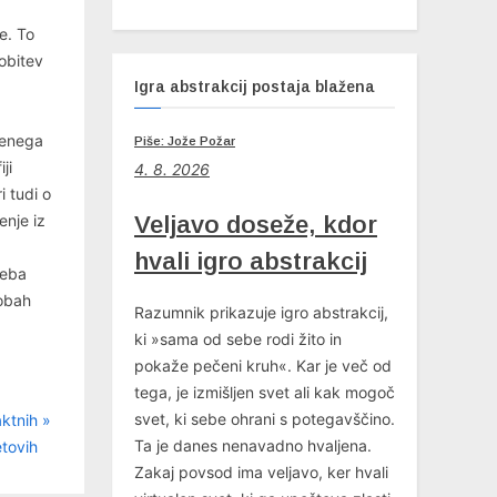
e. To
obitev
Igra abstrakcij postaja blažena
benega
Piše: Jože Požar
ji
4
. 8. 2026
i tudi o
Veljavo doseže, kdor
enje iz
hvali igro abstrakcij
reba
dobah
Razumnik prikazuje igro abstrakcij,
ki »sama od sebe rodi žito in
pokaže pečeni kruh«. Kar je več od
tega, je izmišljen svet ali kak mogoč
svet, ki sebe ohrani s potegavščino.
aktnih
Ta je danes nenavadno hvaljena.
tovih
Zakaj povsod ima veljavo, ker hvali