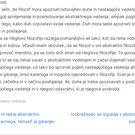
ost.
 sem, da filozof mora spoznati odsvojitev duha in nastajajoče vedenj
zgolj sprejemanje in posredovanje abstraktnega vedenja, ampak pogl
n tega, kako duh vzpostavi svoje vedenje. Duh mora sebe spoznati iz
 in postajanja.
a se Heglovo filozofijo razlaga pomanjkljivo ali tako, kot da nima no
 in bistva. Včasih imam občutek, da se filozof v oni abstraktni filozofi
preveč imenitno, pa se zato drži stran od Heglove filozofije. To govor
 bi se naj nehal varati z abstraktnim vedenjem in začel dojemati ved
ajočega vedenja. Le tako bo spoznal pojem nastajajočega vedenja ali
 gibanje, brez katerega ni mogoče napredovati v filozofiji. Svet je t
 iz začetka in v načinu postajanja. Ali, duha je treba spoznavati v po
jočega vedenja in v njegovi odsvojitvi, ki je njegova svoboda.
raktno mišljenje
N
igacija
 ni nekaj abstraktno
Izobraženec se izgublja v abstr
e
tavnega, temveč je gibanje«
sve
spevka
x