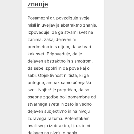
v
znanje
i
o
Posamezni dr. povzdiguje svoje
u
misli in uveljavlja abstraktno znanje.
s
Izpoveduje, da ga stvarni svet ne
P
zanima, zakaj dejaven ni
o
predmetno in s ciljem, da ustvari
s
kak svet. Pripoveduje, da je
t
dejaven abstraktno in s smotrom,
:
da sebe izpolni in da pove kaj o
sebi. Objektivnost ni tista, ki ga
pritegne, ampak samo učenjaški
svet. Najbrž je prepričan, da so
osebne zgodbe bolj pomembne od
stvarnega sveta in zato je vedno
dejaven subjektivno in na nivoju
zdravega razuma. Potemtakem
hvali svojo izobrazbo, tj. dr. in ni
dejaven na nivoju gibanja