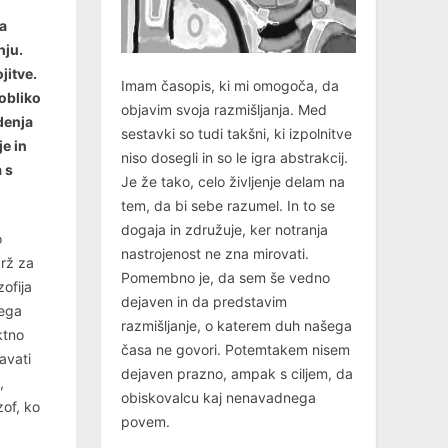
da
nju.
jitve.
Imam časopis, ki mi omogoča, da
 obliko
objavim svoja razmišljanja. Med
denja
sestavki so tudi takšni, ki izpolnitve
je in
niso dosegli in so le igra abstrakcij.
 s
Je že tako, celo življenje delam na
tem, da bi sebe razumel. In to se
dogaja in združuje, ker notranja
o
nastrojenost ne zna mirovati.
brž za
Pomembno je, da sem še vedno
zofija
dejaven in da predstavim
čega
razmišljanje, o katerem duh našega
ktno
časa ne govori. Potemtakem nisem
avati
dejaven prazno, ampak s ciljem, da
,
obiskovalcu kaj nenavadnega
zof, ko
povem.