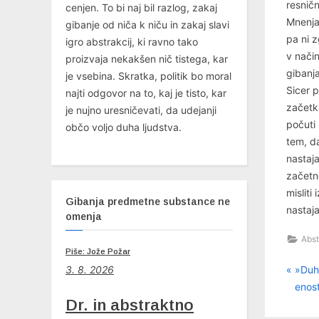
resničn
cenjen. To bi naj bil razlog, zakaj
Mnenja
gibanje od niča k niču in zakaj slavi
pa ni 
igro abstrakcij, ki ravno tako
v nači
proizvaja nekakšen nič tistega, kar
gibanja
je vsebina. Skratka, politik bo moral
Sicer p
najti odgovor na to, kaj je tisto, kar
začetka
je nujno uresničevati, da udejanji
počuti 
občo voljo duha ljudstva.
tem, da
nastaj
začetno
misliti
Gibanja predmetne substance ne
nastaja
omenja
Abst
Piše: Jože Požar
P
3. 8. 2026
Nav
»Duh
r
enos
pri
Dr. in abstraktno
e