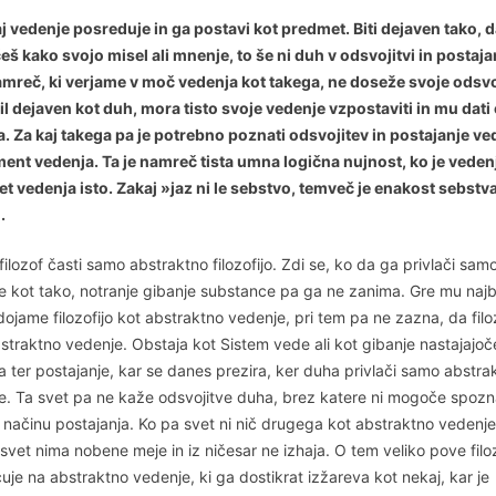
j vedenje posreduje in ga postavi kot predmet. Biti dejaven tako, 
š kako svojo misel ali mnenje, to še ni duh v odsvojitvi in postaja
mreč, ki verjame v moč vedenja kot takega, ne doseže svoje odsvo
bil dejaven kot duh, mora tisto svoje vedenje vzpostaviti in mu dati
. Za kaj takega pa je potrebno poznati odsvojitev in postajanje ve
ement vedenja. Ta je namreč tista umna logična nujnost, ko je veden
t vedenja isto. Zakaj »jaz ni le sebstvo, temveč je enakost sebstva
.
ilozof časti samo abstraktno filozofijo. Zdi se, ko da ga privlači sam
e kot tako, notranje gibanje substance pa ga ne zanima. Gre mu naj
dojame filozofijo kot abstraktno vedenje, pri tem pa ne zazna, da filo
bstraktno vedenje. Obstaja kot Sistem vede ali kot gibanje nastajajo
 ter postajanje, kar se danes prezira, ker duha privlači samo abstra
e. Ta svet pa ne kaže odsvojitve duha, brez katere ni mogoče spozn
 načinu postajanja. Ko pa svet ni nič drugega kot abstraktno vedenje
vet nima nobene meje in iz ničesar ne izhaja. O tem veliko pove filo
cuje na abstraktno vedenje, ki ga dostikrat izžareva kot nekaj, kar je