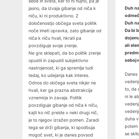
sebe in sveta, ker to ni nujno, pa je
Duh na
jasno, da izvaja gibanje od niča k
odmeče
niču, ki ni produktivno. Z
Duh na
določenostjo občega sveta politik
Da bi 
noče imeti opravka, zato gibanje od
dojema
niča k niču hvali, hkrati pa
ali el
povzdiguje svoje zrenje.
predme
Ne gre sklepati, da bo politik zrenje
seboj«
opustil in zapustil subjektivno
nastrojenost, ki ga spremlja tudi
Danes f
tedaj, ko udejanja kak interes.
vedenj
Odnos do občega sveta nikjer ne
to, da 
hvali, ker ga prazna abstrakcija
ni le a
vznemirja in zavaja. Politik
vedenja
povzdiguje gibanje od niča k niču,
vedenj
kajti ko nič preide v neki drugi nič,
duha v
je to njegov izražen pomen. Zaradi
potem s
tega se drži gibanja, ki spodbuja
se skli
mogoč svet, ki je danes povsod