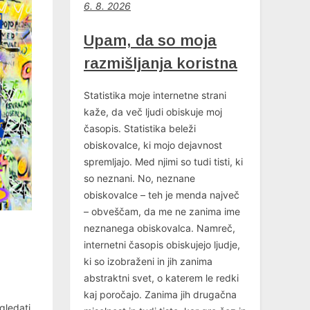
6
. 8. 2026
Upam, da so moja
razmišljanja koristna
Statistika moje internetne strani
kaže, da več ljudi obiskuje moj
časopis. Statistika beleži
obiskovalce, ki mojo dejavnost
spremljajo. Med njimi so tudi tisti, ki
so neznani. No, neznane
obiskovalce – teh je menda največ
– obveščam, da me ne zanima ime
neznanega obiskovalca. Namreč,
internetni časopis obiskujejo ljudje,
ki so izobraženi in jih zanima
abstraktni svet, o katerem le redki
kaj poročajo. Zanima jih drugačna
gledati