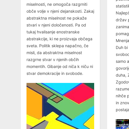
miselnosti, ne omogoča razgrniti
statist
obče volje v njeni dejanskosti. Zakaj
Najlepš
abstraktna miselnost ne pokaže
držav p
stvari v njeni določenosti. Pa od
zanima
tukaj hvalisanje enostranske
pomaga
abstrakcije, ki ne proizvaja občega
Mnenja
sveta. Politik sklepa napačno, če
Duh bi 
misli, da abstraktna miselnost
svobod
razgrne stvar v njenih občih
samo ab
momentih. Gibanje od niča k niču ni
govorij
stvar demokracije in svobode.
duha, Z
Zgodovi
razume
nihče p
in znov
postaja