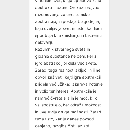
virtualen svet, ki ga upošteva zlasti
abstraktni razum. On kaže največ
razumevanja za enostransko
abstrakcijo, ki postaja blagodejna,
kajti uveljavlja svet in tisto, kar ljudi
spodbuja k razmišljanju in bistremu
delovanju.
Razumnik stvarnega sveta in
gibanja substance ne ceni, ker z
igro abstrakcij pridela več sveta.
Zaradi tega realnost izključi in ji ne
dovoli zaživeti, kajti igra abstrakcij
pridela več užitka; izžareva hotenje
in voljo ter interes. Abstrakcija je
namreč čvrsta sila in je moč, ki jo
vsi spoštujejo, ker odraža možnost
in uveljavlja druge možnosti. Zaradi
tega tisto, kar je danes povsod
cenjeno, razgiba čisti jaz kot