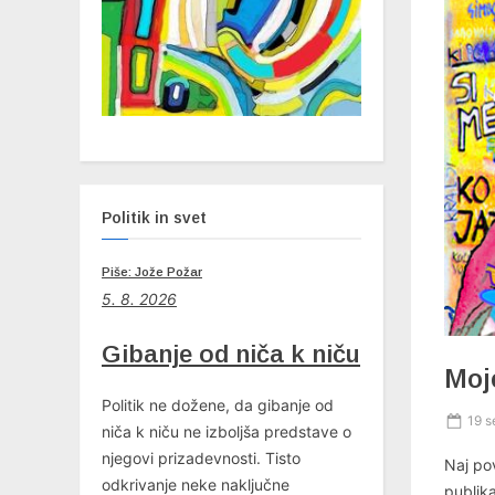
Politik in svet
Piše: Jože Požar
5. 8. 2026
Gibanje od niča k niču
Moje
Politik ne dožene, da gibanje od
Post
19 s
niča k niču ne izboljša predstave o
on
njegovi prizadevnosti. Tisto
Naj po
odkrivanje neke naključne
publika