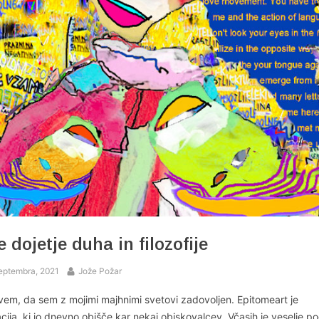
 dojetje duha in filozofije
ed
By
eptembra, 2021
Jože Požar
vem, da sem z mojimi majhnimi svetovi zadovoljen. Epitomeart je
cija, ki jo dnevno obišče kar nekaj obiskovalcev. Včasih je veselje po