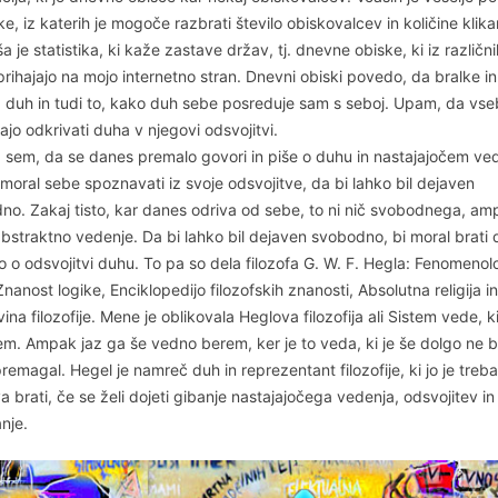
ike, iz katerih je mogoče razbrati število obiskovalcev in količine klika
a je statistika, ki kaže zastave držav, tj. dnevne obiske, ki iz različni
rihajajo na mojo internetno stran. Dnevni obiski povedo, da bralke in
 duh in tudi to, kako duh sebe posreduje sam s seboj. Upam, da vse
jo odkrivati duha v njegovi odsvojitvi.
 sem, da se danes premalo govori in piše o duhu in nastajajočem ve
moral sebe spoznavati iz svoje odsvojitve, da bi lahko bil dejaven
no. Zakaj tisto, kar danes odriva od sebe, to ni nič svobodnega, am
straktno vedenje. Da bi lahko bil dejaven svobodno, bi moral brati d
o o odsvojitvi duhu. To pa so dela filozofa G. W. F. Hegla: Fenomenol
nanost logike, Enciklopedijo filozofskih znanosti, Absolutna religija in
na filozofije. Mene je oblikovala Heglova filozofija ali Sistem vede, k
m. Ampak jaz ga še vedno berem, ker je to veda, ki je še dolgo ne 
remagal. Hegel je namreč duh in reprezentant filozofije, ki jo je treb
a brati, če se želi dojeti gibanje nastajajočega vedenja, odsvojitev in
nje.