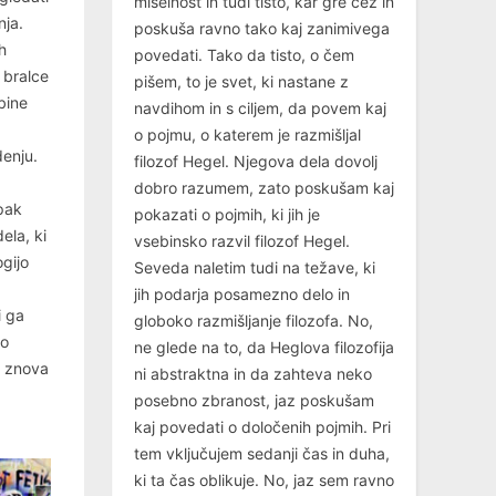
miselnost in tudi tisto, kar gre čez in
nja.
poskuša ravno tako kaj zanimivega
h
povedati. Tako da tisto, o čem
 bralce
pišem, to je svet, ki nastane z
bine
navdihom in s ciljem, da povem kaj
o pojmu, o katerem je razmišljal
denju.
filozof Hegel. Njegova dela dovolj
dobro razumem, zato poskušam kaj
pak
pokazati o pojmih, ki jih je
ela, ki
vsebinsko razvil filozof Hegel.
ogijo
Seveda naletim tudi na težave, ki
jih podarja posamezno delo in
i ga
globoko razmišljanje filozofa. No,
bo
ne glede na to, da Heglova filozofija
a znova
ni abstraktna in da zahteva neko
posebno zbranost, jaz poskušam
kaj povedati o določenih pojmih. Pri
tem vključujem sedanji čas in duha,
ki ta čas oblikuje. No, jaz sem ravno