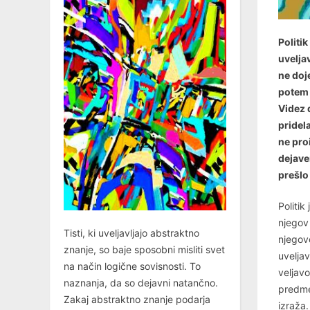
Politik
uvelja
ne doj
potem 
Videz 
pridel
ne pro
dejaven
prešlo
Politi
njegov 
Tisti, ki uveljavljajo abstraktno
njegovo
znanje, so baje sposobni misliti svet
uveljav
na način logične sovisnosti. To
veljavo
naznanja, da so dejavni natančno.
predme
Zakaj abstraktno znanje podarja
izraža.