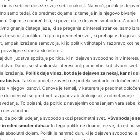
ti in na sebi ne doseže svoje sebi enakost. Namreč, politik je dejave
no samo tedaj, če predmet dojame iz temelja in je njegovo bivanje
no. Dojem je namreč tisti, ki pove, da je dejaven svobodno. Zaradi t
ivno gnanje čistega jaza, ki se preganja z interesi stranke, samo izr
aztresenost politika. To pa ni predmetni svet, ki prehaja v drugo ali s
, ampak izražena samovolja, ki jo politik vtihotapi v razpravo kot ne
n povzdigne strankarski interes.
j duh ljudstva spoštuje politika, ki ni dejaven svobodno in v interes
judstva. Danes so strankarski interesi bolj pomembni kot stvarni svet i
a izražanja.
Politik daje videz, kot da je dejaven za nekaj, kar ni d
rez bistva.
Takšno početje zavesti ne pridela svobode in določenosti
ta v njegovi osnovi. Osnova je temelj, v katerem je predmet določen
e določenosti se predmet razgubi v abstrakcije ali v odmetavanje
vedanja. To pojasni, da politik z navajenim obnašanjem vara sebe, k
n nesvobodno.
je, da politik udejanja svobodo skozi predmetni svet.
»Svoboda je se
 in edini smoter duha.»
In tega politik ne doume, ne ve, da edino 
ja absolutni dojem. Politik je namreč duh, ki je dejaven svobodno, a