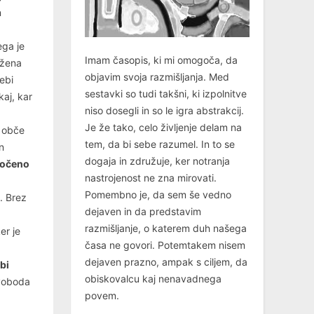
n
ega je
Imam časopis, ki mi omogoča, da
ažena
objavim svoja razmišljanja. Med
ebi
sestavki so tudi takšni, ki izpolnitve
kaj, kar
niso dosegli in so le igra abstrakcij.
Je že tako, celo življenje delam na
u obče
tem, da bi sebe razumel. In to se
n
dogaja in združuje, ker notranja
oločeno
nastrojenost ne zna mirovati.
Pomembno je, da sem še vedno
. Brez
dejaven in da predstavim
razmišljanje, o katerem duh našega
er je
časa ne govori. Potemtakem nisem
dejaven prazno, ampak s ciljem, da
bi
obiskovalcu kaj nenavadnega
svoboda
povem.