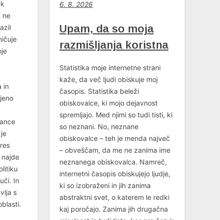
ak
6
. 8. 2026
a ne
Upam, da so moja
azil
ničuje
razmišljanja koristna
oje
Statistika moje internetne strani
kaže, da več ljudi obiskuje moj
 in
časopis. Statistika beleži
njeno
obiskovalce, ki mojo dejavnost
spremljajo. Med njimi so tudi tisti, ki
tance
so neznani. No, neznane
 je
obiskovalce – teh je menda največ
eres
– obveščam, da me ne zanima ime
a najde
neznanega obiskovalca. Namreč,
litiku
internetni časopis obiskujejo ljudje,
uči. In
ki so izobraženi in jih zanima
vlja s
abstraktni svet, o katerem le redki
blasti.
kaj poročajo. Zanima jih drugačna