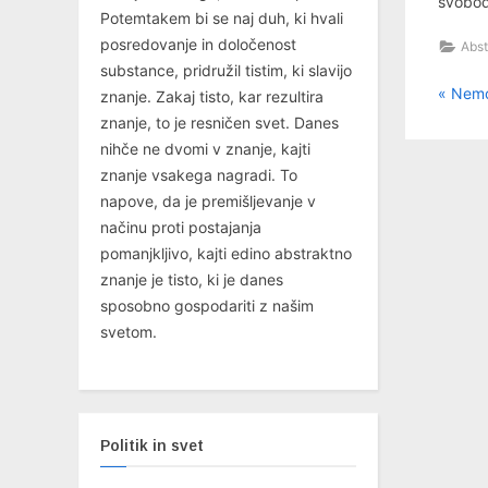
svobod
Potemtakem bi se naj duh, ki hvali
posredovanje in določenost
Abst
substance, pridružil tistim, ki slavijo
P
Nav
Nemoč
znanje. Zakaj tisto, kar rezultira
r
znanje, to je resničen svet. Danes
pri
e
nihče ne dvomi v znanje, kajti
v
znanje vsakega nagradi. To
i
napove, da je premišljevanje v
o
načinu proti postajanja
u
pomanjkljivo, kajti edino abstraktno
s
znanje je tisto, ki je danes
P
sposobno gospodariti z našim
o
svetom.
s
t
:
Politik in svet