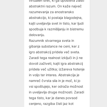
virtualen svet, ki ga upošteva zlasti
abstraktni razum. On kaže največ
razumevanja za enostransko
abstrakcijo, ki postaja blagodejna,
kajti uveljavlja svet in tisto, kar ljudi
spodbuja k razmišljanju in bistremu
delovanju.
Razumnik stvarnega sveta in
gibanja substance ne ceni, ker z
igro abstrakcij pridela več sveta.
Zaradi tega realnost izključi in ji ne
dovoli zaživeti, kajti igra abstrakcij
pridela več užitka; izžareva hotenje
in voljo ter interes. Abstrakcija je
namreč čvrsta sila in je moč, ki jo
vsi spoštujejo, ker odraža možnost
in uveljavlja druge možnosti. Zaradi
tega tisto, kar je danes povsod
cenjeno, razgiba čisti jaz kot