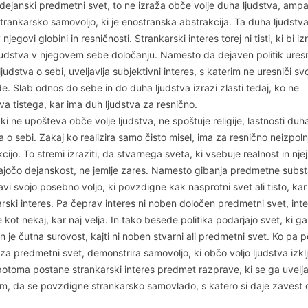
dejanski predmetni svet, to ne izraža obče volje duha ljudstva, amp
trankarsko samovoljo, ki je enostranska abstrakcija. Ta duha ljudstv
 njegovi globini in resničnosti. Strankarski interes torej ni tisti, ki bi izr
judstva v njegovem sebe določanju. Namesto da dejaven politik ures
judstva o sebi, uveljavlja subjektivni interes, s katerim ne uresniči sv
. Slab odnos do sebe in do duha ljudstva izrazi zlasti tedaj, ko ne
a tistega, kar ima duh ljudstva za resnično.
, ki ne upošteva obče volje ljudstva, ne spoštuje religije, lastnosti duha
 o sebi. Zakaj ko realizira samo čisto misel, ima za resnično neizpol
cijo. To stremi izraziti, da stvarnega sveta, ki vsebuje realnost in njej
ajočo dejanskost, ne jemlje zares. Namesto gibanja predmetne subs
vi svojo posebno voljo, ki povzdigne kak nasprotni svet ali tisto, kar
rski interes. Pa čeprav interes ni noben določen predmetni svet, int
kot nekaj, kar naj velja. In tako besede politika podarjajo svet, ki g
in je čutna surovost, kajti ni noben stvarni ali predmetni svet. Ko pa po
za predmetni svet, demonstrira samovoljo, ki občo voljo ljudstva izklj
potoma postane strankarski interes predmet razprave, ki se ga uvelja
m, da se povzdigne strankarsko samovlado, s katero si daje zavest o