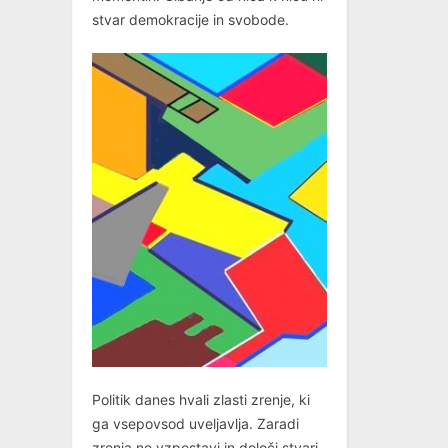
stvar demokracije in svobode.
Politik danes hvali zlasti zrenje, ki
ga vsepovsod uveljavlja. Zaradi
zrenja ne vzpostavi in določi stvari