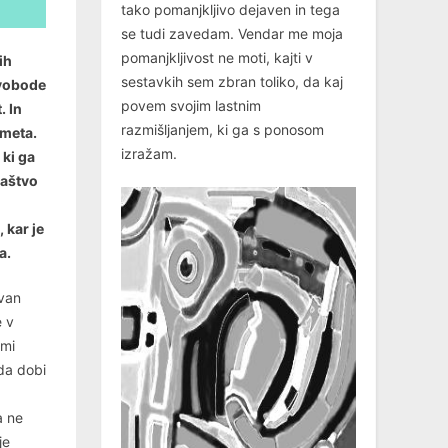
tako pomanjkljivo dejaven in tega
se tudi zavedam. Vendar me moja
pomanjkljivost ne moti, kajti v
ih
sestavkih sem zbran toliko, da kaj
Svobode
povem svojim lastnim
. In
razmišljanjem, ki ga s ponosom
ameta.
izražam.
 ki ga
naštvo
 kar je
a.
ovan
e v
imi
 da dobi
a ne
je