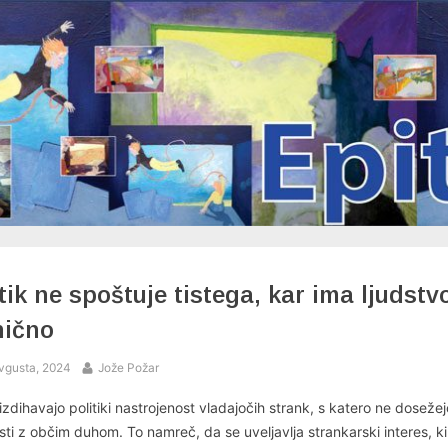
tik ne spoštuje tistega, kar ima ljudstv
nično
ed
By
vgusta, 2024
Jože Požar
zdihavajo politiki nastrojenost vladajočih strank, s katero ne dosežej
ti z občim duhom. To namreč, da se uveljavlja strankarski interes, ki