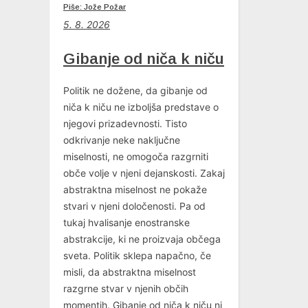
Piše: Jože Požar
5. 8. 2026
Gibanje od niča k niču
Politik ne dožene, da gibanje od
niča k niču ne izboljša predstave o
njegovi prizadevnosti. Tisto
odkrivanje neke naključne
miselnosti, ne omogoča razgrniti
obče volje v njeni dejanskosti. Zakaj
abstraktna miselnost ne pokaže
stvari v njeni določenosti. Pa od
tukaj hvalisanje enostranske
abstrakcije, ki ne proizvaja občega
sveta. Politik sklepa napačno, če
misli, da abstraktna miselnost
razgrne stvar v njenih občih
momentih. Gibanje od niča k niču ni