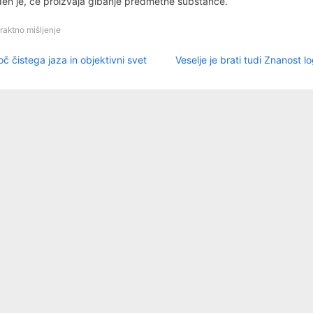
en je, če proizvaja gibanje predmetne substance.
raktno mišljenje
N
igacija
 čistega jaza in objektivni svet
Veselje je brati tudi Znanost lo
e
spevka
x
t
P
o
s
t
: