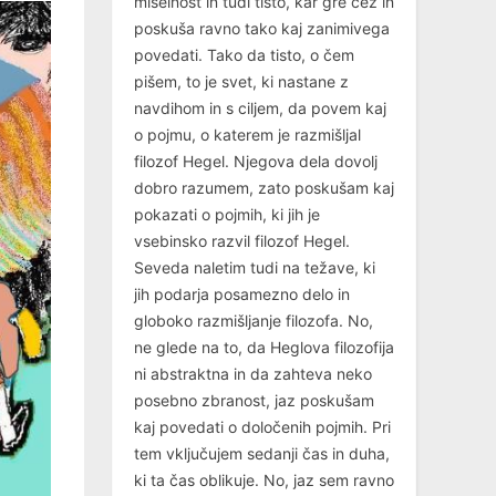
miselnost in tudi tisto, kar gre čez in
poskuša ravno tako kaj zanimivega
povedati. Tako da tisto, o čem
pišem, to je svet, ki nastane z
navdihom in s ciljem, da povem kaj
o pojmu, o katerem je razmišljal
filozof Hegel. Njegova dela dovolj
dobro razumem, zato poskušam kaj
pokazati o pojmih, ki jih je
vsebinsko razvil filozof Hegel.
Seveda naletim tudi na težave, ki
jih podarja posamezno delo in
globoko razmišljanje filozofa. No,
ne glede na to, da Heglova filozofija
ni abstraktna in da zahteva neko
posebno zbranost, jaz poskušam
kaj povedati o določenih pojmih. Pri
tem vključujem sedanji čas in duha,
ki ta čas oblikuje. No, jaz sem ravno