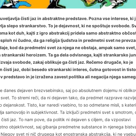
 uveljavlja čisti jaz in abstraktne predstave. Pozna vse interese, ki j
vlja slepo strankarstvo. To je dejavnost, ki ne spoštuje svobode. 
ema kot duh, kajti z igro abstrakcij pridela samo abstraktno občost
sploh ni čudno, da ga religija ljudstva in predmetni svet ne prevz
daje, kod da predmetni svet za njega ne obstaja, ampak samo svet,
a strankarski heroizem. Ta ga dela odvisnega, kajti strankarsko ju
izvaja svobode, zakaj oblikuje ga čisti jaz. Rečemo drugače, ko je
 čisti jaz, dobi besedo strankarski interes, čutna gotovost in tisto,
 v predstavo in je izražena zavest politika ali negacija njega sameg
k je danes dejaven brezvsebinsko, saj po absolutnem dojemu ni oblik
svet. To stremi reči, da ni dejaven tako, da predmet razprave razvij
 dejanskost. Tisto, kar naredi vsebino, to so odmetane misli, s kater
lja samovoljo in subjektivnost. Ta izključi predmetni svet s smotrom,
 čisti jaz. To nam pove, da politik ni dejaven s ciljem, da vzpostavi
tno objektivnost, saj gibanja predmetne substance in njenega bistv
 Njegov svet ni nič drugega kot enostranska abstrakcija, ki ne vsebu