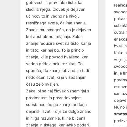
gotovosti in prav tako tisto, kar
realnos
sledi iz njega. Človek je dejaven
svobod
učinkovito in vedno na nivoju
pokaza
resničnega sveta, če ima znanje.
subjekt
Znanje mu omogoča, da je dejaven
čutna r
kot abstraktno mišljenje. Zakaj
enakost
znanje reducira svet na tisto, kar je
hvali i
in tisto, kar naj bo. To je princip
Kako na
znanja, ki je povsod hvaljeno, ker
volje l
vedno pridela neki rezultat. To
svobod
sporoča, da znanje obvladuje tudi
in je b
nedoločen svet, ki je v sedanjem
predme
času zelo hvaljen.
osnovn
Zakaj bi se naj človek vznemirjal s
samoza
predmetom in posredovanjem
dejave
substance, če pa znanje podarja
Nujno 
dejanski svet. To je že dolgo znano
smoter
in ni ga razumnika, ki ne bi cenil
proizva
znanja in tistega, kar lahko podari.