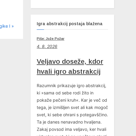
Igra abstrakcij postaja blažena
gike I
Piše: Jože Požar
4
. 8. 2026
Veljavo doseže, kdor
hvali igro abstrakcij
Razumnik prikazuje igro abstrakcij,
ki »sama od sebe rodi žito in
pokaže pečeni kruh«. Kar je več od
tega, je izmišljen svet ali kak mogoč
svet, ki sebe ohrani s potegavščino.
Ta je danes nenavadno hvaljena.
Zakaj povsod ima veljavo, ker hvali