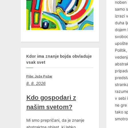
noben 
samo s
izrazi v
duha l
dojem l
svobode
upoštev
Politik
Kdor ima znanje bojda obvladuje
vedenja
vsak svet
abstrak
pripad
Piše: Jože Požar
predsta
8. 8. 2026
stranka
razume 
Kdo gospodari z
v sebi 
ne gre 
našim svetom?
tako s
smotro
Mi smo prepričani, da je znanje
abstraktna oblast, ki lahko