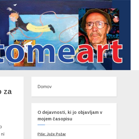
Domov
o za
O dejavnosti, ki jo objavljam v
mojem časopisu
o
 ni
Piše: Jože Požar