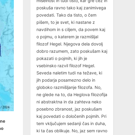
miselnost in tudi tisto, kar gre čez in
poskuša ravno tako kaj zanimivega
povedati. Tako da tisto, o čem
pišem, to je svet, ki nastane z
navdihom in s ciljem, da povem kaj
o pojmu, o katerem je razmišljal
filozof Hegel. Njegova dela dovolj
dobro razumem, zato poskušam kaj
pokazati o pojmih, ki jih je
vsebinsko razvil filozof Hegel.
Seveda naletim tudi na težave, ki
jih podarja posamezno delo in
globoko razmišljanje filozofa. No,
ne glede na to, da Heglova filozofija
ni abstraktna in da zahteva neko
posebno zbranost, jaz poskušam
kaj povedati o določenih pojmih. Pri
 ne
tem vključujem sedanji čas in duha,
no
ki ta čas oblikuje. No, jaz sem ravno