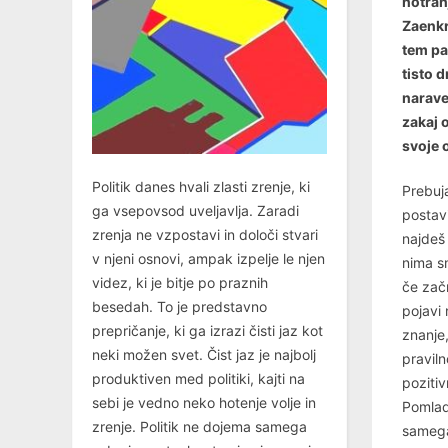
notran
Zaenkra
tem pa
tisto d
narave
zakaj o
svoje 
Politik danes hvali zlasti zrenje, ki
Prebuja
ga vsepovsod uveljavlja. Zaradi
postavi
zrenja ne vzpostavi in določi stvari
najdeš 
v njeni osnovi, ampak izpelje le njen
nima sm
videz, ki je bitje po praznih
če začn
besedah. To je predstavno
pojavi 
prepričanje, ki ga izrazi čisti jaz kot
znanje,
neki možen svet. Čist jaz je najbolj
praviln
produktiven med politiki, kajti na
poziti
sebi je vedno neko hotenje volje in
Pomladn
zrenje. Politik ne dojema samega
samega