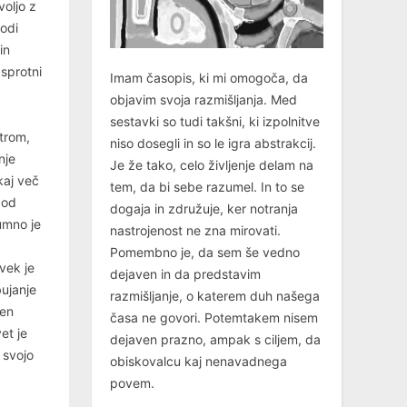
voljo z
bodi
in
asprotni
Imam časopis, ki mi omogoča, da
objavim svoja razmišljanja. Med
sestavki so tudi takšni, ki izpolnitve
trom,
niso dosegli in so le igra abstrakcij.
nje
Je že tako, celo življenje delam na
kaj več
tem, da bi sebe razumel. In to se
 od
dogaja in združuje, ker notranja
eumno je
nastrojenost ne zna mirovati.
Pomembno je, da sem še vedno
vek je
dejaven in da predstavim
ujanje
razmišljanje, o katerem duh našega
zen
časa ne govori. Potemtakem nisem
et je
dejaven prazno, ampak s ciljem, da
 svojo
obiskovalcu kaj nenavadnega
povem.