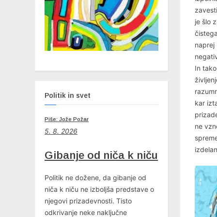
zavesti
je šlo 
čistega
naprej 
negati
In tako
življen
razumn
Politik in svet
kar izt
prizade
Piše: Jože Požar
ne vzn
5. 8. 2026
spreme
izdelan
Gibanje od niča k niču
Politik ne dožene, da gibanje od
niča k niču ne izboljša predstave o
njegovi prizadevnosti. Tisto
odkrivanje neke naključne