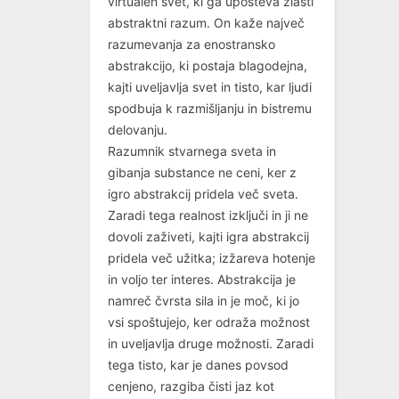
virtualen svet, ki ga upošteva zlasti
abstraktni razum. On kaže največ
razumevanja za enostransko
abstrakcijo, ki postaja blagodejna,
kajti uveljavlja svet in tisto, kar ljudi
spodbuja k razmišljanju in bistremu
delovanju.
Razumnik stvarnega sveta in
gibanja substance ne ceni, ker z
igro abstrakcij pridela več sveta.
Zaradi tega realnost izključi in ji ne
dovoli zaživeti, kajti igra abstrakcij
pridela več užitka; izžareva hotenje
in voljo ter interes. Abstrakcija je
namreč čvrsta sila in je moč, ki jo
vsi spoštujejo, ker odraža možnost
in uveljavlja druge možnosti. Zaradi
tega tisto, kar je danes povsod
cenjeno, razgiba čisti jaz kot