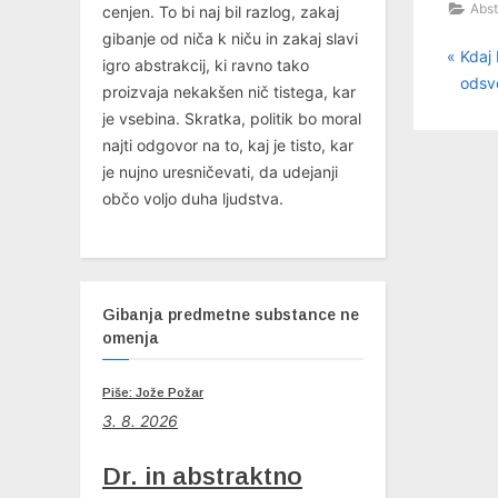
Abst
cenjen. To bi naj bil razlog, zakaj
gibanje od niča k niču in zakaj slavi
P
Nav
Kdaj
igro abstrakcij, ki ravno tako
r
odsvo
proizvaja nekakšen nič tistega, kar
pri
e
je vsebina. Skratka, politik bo moral
v
najti odgovor na to, kaj je tisto, kar
i
je nujno uresničevati, da udejanji
o
občo voljo duha ljudstva.
u
s
P
o
Gibanja predmetne substance ne
s
omenja
t
:
Piše: Jože Požar
3. 8. 2026
Dr. in abstraktno