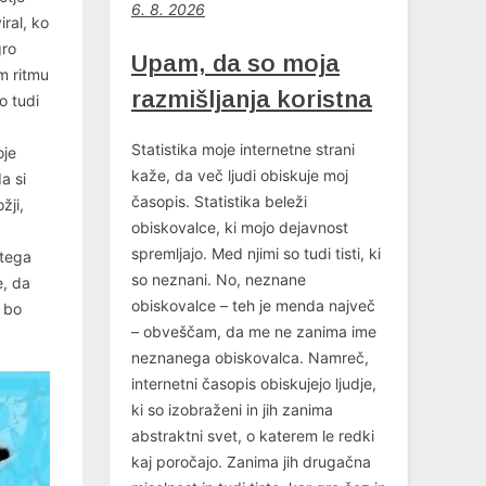
6
. 8. 2026
iral, ko
gro
Upam, da so moja
em ritmu
razmišljanja koristna
o tudi
Statistika moje internetne strani
oje
kaže, da več ljudi obiskuje moj
a si
časopis. Statistika beleži
žji,
obiskovalce, ki mojo dejavnost
spremljajo. Med njimi so tudi tisti, ki
 tega
so neznani. No, neznane
e, da
obiskovalce – teh je menda največ
 bo
– obveščam, da me ne zanima ime
neznanega obiskovalca. Namreč,
internetni časopis obiskujejo ljudje,
ki so izobraženi in jih zanima
abstraktni svet, o katerem le redki
kaj poročajo. Zanima jih drugačna