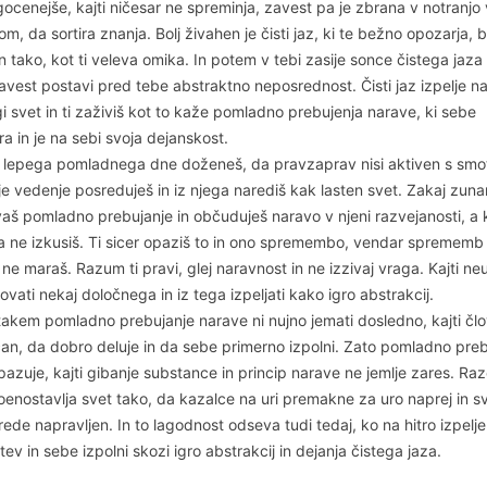
ocenejše, kajti ničesar ne spreminja, zavest pa je zbrana v notranjo 
, da sortira znanja. Bolj živahen je čisti jaz, ki te bežno opozarja, 
 tako, kot ti veleva omika. In potem v tebi zasije sonce čistega jaza 
avest postavi pred tebe abstraktno neposrednost. Čisti jaz izpelje n
gi svet in ti zaživiš kot to kaže pomladno prebujenja narave, ki sebe
ira in je na sebi svoja dejanskost.
o lepega pomladnega dne doženeš, da pravzaprav nisi aktiven s smo
e vedenje posreduješ in iz njega narediš kak lasten svet. Zakaj zuna
aš pomladno prebujanje in občuduješ naravo v njeni razvejanosti, a 
a ne izkusiš. Ti sicer opaziš to in ono spremembo, vendar sprememb
ne maraš. Razum ti pravi, glej naravnost in ne izzivaj vraga. Kajti n
vati nekaj določnega in iz tega izpeljati kako igro abstrakcij.
akem pomladno prebujanje narave ni nujno jemati dosledno, kajti člo
čan, da dobro deluje in da sebe primerno izpolni. Zato pomladno preb
pazuje, kajti gibanje substance in princip narave ne jemlje zares. Ra
enostavlja svet tako, da kazalce na uri premakne za uro naprej in sv
de napravljen. In to lagodnost odseva tudi tedaj, ko na hitro izpelje
tev in sebe izpolni skozi igro abstrakcij in dejanja čistega jaza.