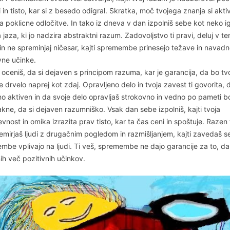
 in tisto, kar si z besedo odigral. Skratka, moč tvojega znanja si aktiv
za poklicne odločitve. In tako iz dneva v dan izpolniš sebe kot neko i
 jaza, ki jo nadzira abstraktni razum. Zadovoljstvo ti pravi, deluj v t
in ne spreminjaj ničesar, kajti spremembe prinesejo težave in navadn
vne učinke.
 oceniš, da si dejaven s principom razuma, kar je garancija, da bo tv
je drvelo naprej kot zdaj. Opravljeno delo in tvoja zavest ti govorita, d
o aktiven in da svoje delo opravljaš strokovno in vedno po pameti bo
akne, da si dejaven razumniško. Vsak dan sebe izpolniš, kajti tvoja
vnost in omika izrazita prav tisto, kar ta čas ceni in spoštuje. Razen
emirjaš ljudi z drugačnim pogledom in razmišljanjem, kajti zavedaš s
mbe vplivajo na ljudi. Ti veš, spremembe ne dajo garancije za to, da
ih več pozitivnih učinkov.