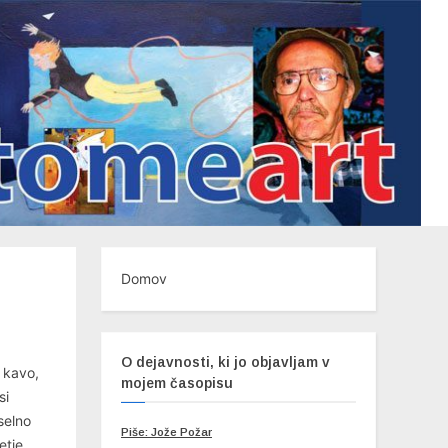
Domov
O dejavnosti, ki jo objavljam v
 kavo,
mojem časopisu
si
selno
Piše: Jože Požar
etje