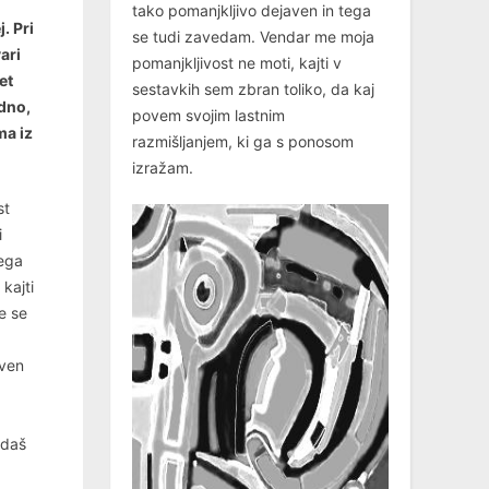
tako pomanjkljivo dejaven in tega
. Pri
se tudi zavedam. Vendar me moja
ari
pomanjkljivost ne moti, kajti v
et
sestavkih sem zbran toliko, da kaj
edno,
povem svojim lastnim
ma iz
razmišljanjem, ki ga s ponosom
izražam.
st
i
tega
kajti
e se
aven
edaš