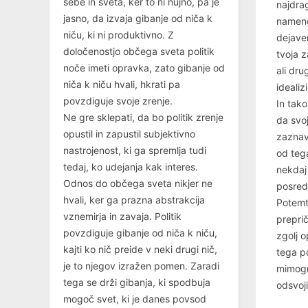
sebe in sveta, ker to ni nujno, pa je
najdrag
jasno, da izvaja gibanje od niča k
namenom
niču, ki ni produktivno. Z
dejaven
določenostjo občega sveta politik
tvoja z
noče imeti opravka, zato gibanje od
ali dru
niča k niču hvali, hkrati pa
idealiz
povzdiguje svoje zrenje.
In tak
Ne gre sklepati, da bo politik zrenje
da svoj
opustil in zapustil subjektivno
zaznav
nastrojenost, ki ga spremlja tudi
od teg
tedaj, ko udejanja kak interes.
nekdaj 
Odnos do občega sveta nikjer ne
posredo
hvali, ker ga prazna abstrakcija
Potemt
vznemirja in zavaja. Politik
prepri
povzdiguje gibanje od niča k niču,
zgolj o
kajti ko nič preide v neki drugi nič,
tega po
je to njegov izražen pomen. Zaradi
mimogre
tega se drži gibanja, ki spodbuja
odsvoji
mogoč svet, ki je danes povsod