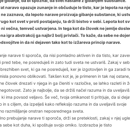
je gibanje, da bi spoznal, da svet nastane z gibanjem substance.
t naravo opazuje zunanje in občuduje le tisto, kar je lepota na njej
 ne zaznava, da lepoto narave proizvaja gibanje substance, ki ustv
rugo kot svet v proti postajanju, ta drži bistvo v sebi. Lepota kot sv
 ni večna, temveč ustvarjena. In tega kot da človek ne jemlje dosl
na igra abstrakcij ga najbrž bolj privlači. To kaže, da sebe ne doje
odsvojitve in da ni dejaven tako kot to izžareva princip narave.
nje narave ti sporoča, da nisi pomladno aktiven in da tisto, kar zave
 pred tebe, ne posreduješ in zato tudi sveta ne ustvariš. Zakaj v seb
brezhiben svet, ki ga ne posreduješ, ker je izgotovljen in ga zaradi 
isla ponovno oblikovati. Takšen kot je, je primeren in tak naj ostane, 
e človek drezati v njega in ga členiti v razločke, se lahko razleti in ž
negotovost. Zato je najbolje, da se držiš načel razuma in da uveljaviš
 ki ima povsod veljavo. Še več, tvoja omikanost ti pritrjuje, da si dej
o in s ciljem, da izpelješ kako refleksijo razuma in da uveljaviš svoje
vno razmišljanje onstran neposrednega sveta.
o prebujanje narave ti sporoča, drži se preteklosti, zakaj v njej ugl
 sebe kot duha, ki spoštuje svojo omiko. Izobrazba je tisto