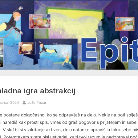
ladna igra abstrakcij
ed
By
arca, 2024
Jože Požar
je postane dolgočasno, ko se odpravljaš na delo. Nekje na poti spiješ
i narediš kak prosti spis, vmes odigraš pogovor s prijateljem in sebe 
l. V službi si vsakdanje aktiven, delo natanko opraviš in tako sebe mi
š. Potemtakem sveta nisi ustvarjal, kajti tvoj razum je nadzoroval poč