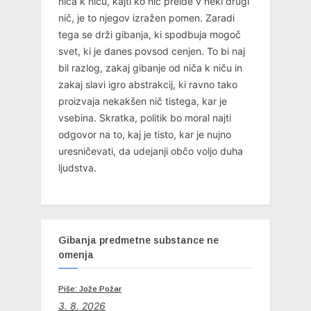
niča k niču, kajti ko nič preide v neki drugi
nič, je to njegov izražen pomen. Zaradi
tega se drži gibanja, ki spodbuja mogoč
svet, ki je danes povsod cenjen. To bi naj
bil razlog, zakaj gibanje od niča k niču in
zakaj slavi igro abstrakcij, ki ravno tako
proizvaja nekakšen nič tistega, kar je
vsebina. Skratka, politik bo moral najti
odgovor na to, kaj je tisto, kar je nujno
uresničevati, da udejanji občo voljo duha
ljudstva.
Gibanja predmetne substance ne
omenja
Piše: Jože Požar
3. 8. 2026