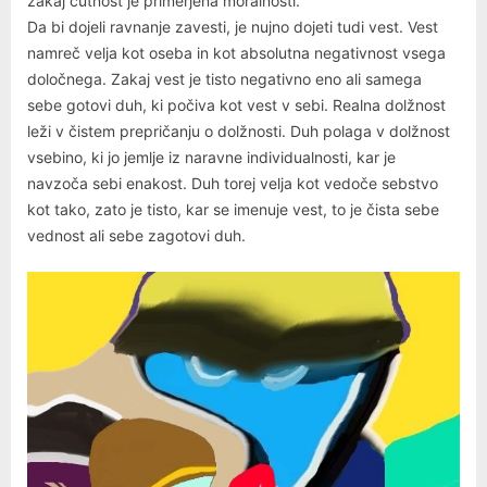
zakaj čutnost je primerjena moralnosti.
Da bi dojeli ravnanje zavesti, je nujno dojeti tudi vest. Vest
namreč velja kot oseba in kot absolutna negativnost vsega
določnega. Zakaj vest je tisto negativno eno ali samega
sebe gotovi duh, ki počiva kot vest v sebi. Realna dolžnost
leži v čistem prepričanju o dolžnosti. Duh polaga v dolžnost
vsebino, ki jo jemlje iz naravne individualnosti, kar je
navzoča sebi enakost. Duh torej velja kot vedoče sebstvo
kot tako, zato je tisto, kar se imenuje vest, to je čista sebe
vednost ali sebe zagotovi duh.