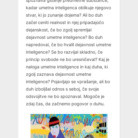
spoznava gibanje predmetne substance,
kadar umetna inteligenca oblikuje njegovo
stvar, ki jo zunanje dojema? Ali bo duh
začel ceniti realnost in njej pripadajočo
dejanskost, če bo zgolj spremljal
dejavnost umetne inteligence? Bo duh
napredoval, če bo hvalil dejavnost umetne
inteligence? Se bo razvijal skladno, če
princip svobode ne bo uresničeval? Kaj je
naloga umetne inteligence in kaj duha, ki
zgolj zaznava dejavnost umetne
inteligence? Pojavljajo se vprašanje, ali bo
duh izboljšal odnos s seboj, če svoje
odsvojitve ne bo spoznaval. Mogoče je
zdaj čas, da začnemo pogovor o duhu.