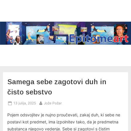
Skip
to
content
Samega sebe zagotovi duh in
čisto sebstvo
Posted
By
13 julija, 2025
Jože Požar
on
Pojem odsvojitev je nujno proučevati, zakaj duh, ki sebe ne
postavi kot predmet, ima izpolnitev tako, da je predmetna
substanca njegovo vedenje. Sebe si zagotovi s čistim