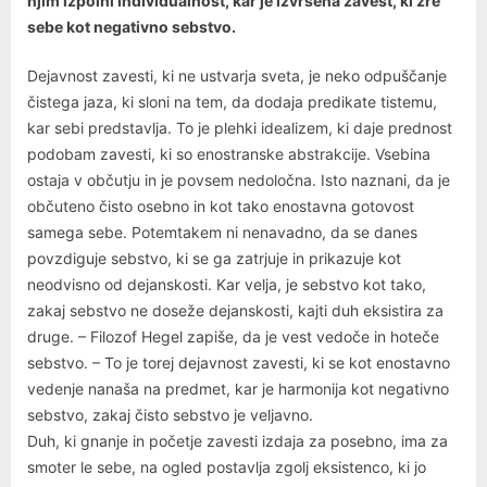
njim izpolni individualnost, kar je izvršena zavest, ki zre
sebe kot negativno sebstvo.
Dejavnost zavesti, ki ne ustvarja sveta, je neko odpuščanje
čistega jaza, ki sloni na tem, da dodaja predikate tistemu,
kar sebi predstavlja. To je plehki idealizem, ki daje prednost
podobam zavesti, ki so enostranske abstrakcije. Vsebina
ostaja v občutju in je povsem nedoločna. Isto naznani, da je
občuteno čisto osebno in kot tako enostavna gotovost
samega sebe. Potemtakem ni nenavadno, da se danes
povzdiguje sebstvo, ki se ga zatrjuje in prikazuje kot
neodvisno od dejanskosti. Kar velja, je sebstvo kot tako,
zakaj sebstvo ne doseže dejanskosti, kajti duh eksistira za
druge. – Filozof Hegel zapiše, da je vest vedoče in hoteče
sebstvo. – To je torej dejavnost zavesti, ki se kot enostavno
vedenje nanaša na predmet, kar je harmonija kot negativno
sebstvo, zakaj čisto sebstvo je veljavno.
Duh, ki gnanje in početje zavesti izdaja za posebno, ima za
smoter le sebe, na ogled postavlja zgolj eksistenco, ki jo