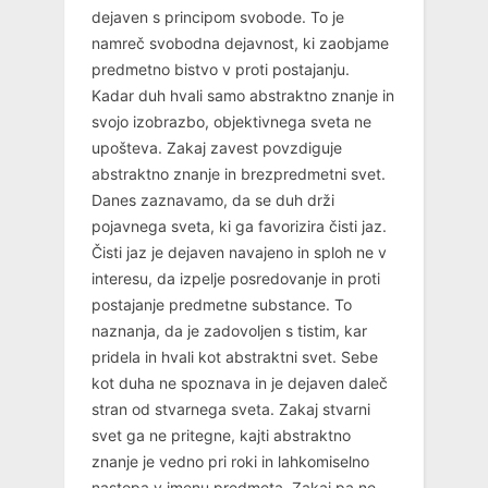
dejaven s principom svobode. To je
namreč svobodna dejavnost, ki zaobjame
predmetno bistvo v proti postajanju.
Kadar duh hvali samo abstraktno znanje in
svojo izobrazbo, objektivnega sveta ne
upošteva. Zakaj zavest povzdiguje
abstraktno znanje in brezpredmetni svet.
Danes zaznavamo, da se duh drži
pojavnega sveta, ki ga favorizira čisti jaz.
Čisti jaz je dejaven navajeno in sploh ne v
interesu, da izpelje posredovanje in proti
postajanje predmetne substance. To
naznanja, da je zadovoljen s tistim, kar
pridela in hvali kot abstraktni svet. Sebe
kot duha ne spoznava in je dejaven daleč
stran od stvarnega sveta. Zakaj stvarni
svet ga ne pritegne, kajti abstraktno
znanje je vedno pri roki in lahkomiselno
nastopa v imenu predmeta. Zakaj pa ne,