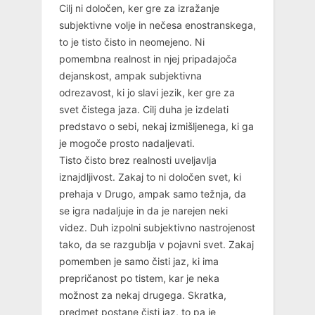
Cilj ni določen, ker gre za izražanje
subjektivne volje in nečesa enostranskega,
to je tisto čisto in neomejeno. Ni
pomembna realnost in njej pripadajoča
dejanskost, ampak subjektivna
odrezavost, ki jo slavi jezik, ker gre za
svet čistega jaza. Cilj duha je izdelati
predstavo o sebi, nekaj izmišljenega, ki ga
je mogoče prosto nadaljevati.
Tisto čisto brez realnosti uveljavlja
iznajdljivost. Zakaj to ni določen svet, ki
prehaja v Drugo, ampak samo težnja, da
se igra nadaljuje in da je narejen neki
videz. Duh izpolni subjektivno nastrojenost
tako, da se razgublja v pojavni svet. Zakaj
pomemben je samo čisti jaz, ki ima
prepričanost po tistem, kar je neka
možnost za nekaj drugega. Skratka,
predmet postane čisti jaz, to pa je