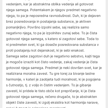
vedenjem, kar je abstraktna oblika vedenja ali gotovost
njega samega. Potemtakem je njegov predmet negativno
njega, to pa je neposredna ravnodušnost. Duh, ki je dejaven
brez posredovanja in postajanja substance, je aktiven
pomanjkljivo. Površno izpolni sebe, saj realizira samo
negativno njega, to pa je izpolnitev zunaj sebe. To je čista
gotovost njega samega, s katero si zagotovi sebe. Toda to
ni predmeten svet, ki ga doseže posredovana substanca v
proti postajanju kot dejanskost, ki je sebi enakost.
Samega sebe zagotovi duh je negativno sebstvo, kajti tega
je mogoče izraziti kot čisto vedenje, zakaj vedenje je čista
gotovost njega samega. Predmet je neki dovršen svet, kar je
realizirana moralna zavest. Tu gre torej za bivanje lastne
harmonije, v kateri je zaobjeta tudi moralnost, ki je pogojena
s čutnostjo, tj. z voljo in čistim vedenjem. To je gibanje
zavesti, ki pridela le tisto obče kot prepričanje, ki je čista
gotovost njega samega, rečeno drugače, to je abstrakten
objekt čiste zavesti, ki zgolj eksistira kot harmonija narave,