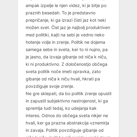
ampak izpelje le njen videz, ki je bitje po
praznih besedah. To je predstavno
prepričanje, ki ga izrazi čisti jaz kot neki
možen svet. Čist jaz je najbolj produktiven
med politiki, kajti na sebi je vedno neko
hotenje volje in zrenje. Politik ne dojema
samega sebe in sveta, ker to ni nujno, pa
je jasno, da izvaja gibanje od niča k niču,
ki ni produktivno. Z določenostjo občega
sveta politik noče imeti opravka, zato
gibanje od niča k niču hvali, hkrati pa
povzdiguje svoje zrenje.
Ne gre sklepati, da bo politik zrenje opustil
in zapustil subjektivno nastrojenost, ki ga
spremlja tudi tedaj, ko udejanja kak
interes. Odnos do občega sveta nikjer ne
hvali, ker ga prazna abstrakcija vznemirja
in zavaja. Politik povzdiguje gibanje od