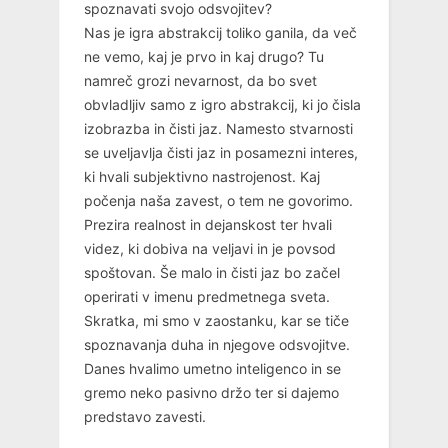
spoznavati svojo odsvojitev?
Nas je igra abstrakcij toliko ganila, da več
ne vemo, kaj je prvo in kaj drugo? Tu
namreč grozi nevarnost, da bo svet
obvladljiv samo z igro abstrakcij, ki jo čisla
izobrazba in čisti jaz. Namesto stvarnosti
se uveljavlja čisti jaz in posamezni interes,
ki hvali subjektivno nastrojenost. Kaj
počenja naša zavest, o tem ne govorimo.
Prezira realnost in dejanskost ter hvali
videz, ki dobiva na veljavi in je povsod
spoštovan. Še malo in čisti jaz bo začel
operirati v imenu predmetnega sveta.
Skratka, mi smo v zaostanku, kar se tiče
spoznavanja duha in njegove odsvojitve.
Danes hvalimo umetno inteligenco in se
gremo neko pasivno držo ter si dajemo
predstavo zavesti.