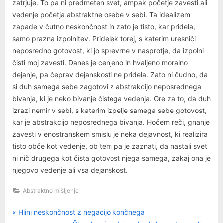
zatrjuje. To pa ni predmeten svet, ampak početje zavesti ali
vedenje početja abstraktne osebe v sebi. Ta idealizem
zapade v čutno neskončnost in zato je tisto, kar pridela,
samo prazna izpolnitev. Pridelek torej, s katerim uresniči
neposredno gotovost, ki jo sprevrne v nasprotje, da izpolni
čisti moj zavesti. Danes je cenjeno in hvaljeno moralno
dejanje, pa čeprav dejanskosti ne pridela. Zato ni čudno, da
si duh samega sebe zagotovi z abstrakcijo neposrednega
bivanja, ki je neko bivanje čistega vedenja. Gre za to, da duh
izrazi nemir v sebi, s katerim izpelje samega sebe gotovost,
kar je abstrakcijo neposrednega bivanja. Hočem reči, gnanje
zavesti v enostranskem smislu je neka dejavnost, ki realizira
tisto obče kot vedenje, ob tem pa je zaznati, da nastali svet
ni nič drugega kot čista gotovost njega samega, zakaj ona je
njegovo vedenje ali vsa dejanskost.
Abstraktno mišljenje
P
Navigacija
Hlini neskončnost z negacijo končnega