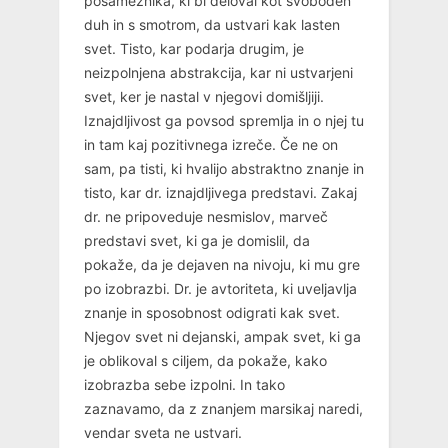
posameznika, ki bi deloval kot svoboden
duh in s smotrom, da ustvari kak lasten
svet. Tisto, kar podarja drugim, je
neizpolnjena abstrakcija, kar ni ustvarjeni
svet, ker je nastal v njegovi domišljiji.
Iznajdljivost ga povsod spremlja in o njej tu
in tam kaj pozitivnega izreče. Če ne on
sam, pa tisti, ki hvalijo abstraktno znanje in
tisto, kar dr. iznajdljivega predstavi. Zakaj
dr. ne pripoveduje nesmislov, marveč
predstavi svet, ki ga je domislil, da
pokaže, da je dejaven na nivoju, ki mu gre
po izobrazbi. Dr. je avtoriteta, ki uveljavlja
znanje in sposobnost odigrati kak svet.
Njegov svet ni dejanski, ampak svet, ki ga
je oblikoval s ciljem, da pokaže, kako
izobrazba sebe izpolni. In tako
zaznavamo, da z znanjem marsikaj naredi,
vendar sveta ne ustvari.