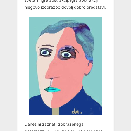
sveta in igre abstrakcij. Igra abstrakcij
njegovo izobrazbo dovolj dobro predstavi.
Danes ni zaznati izobraženega