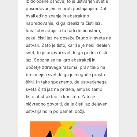
iz določene osnove; to je ustvarjen svet s
posredovanjem in proti postajanjem. Duh
hvali edino znanje in abstraktno
napredovanje, ki ga idealizira čisti jaz.
Ideal obvladuje in to tudi demonstrira,
zakaj čisti jaz ne doseže Drugo in sveta ne
ustvari. Zato je tisto, kar že je neki idealen
svet, to je pojavni svet, ki ga pridela čisti
jaz. Spozna se na igro abstrakcij in
početje zdravega razuma, prav tako na
brezmejen svet, ki ga je mogoče prosto
širiti. In tako spoznamo, da ustvarjenega
sveta čisti jaz ne pridela, ampak samo
tisto abstraktno in koristno. Zato je
ničvredno govoriti, da je čisti jaz dejaven
ustvarjalno in po pameti božji.