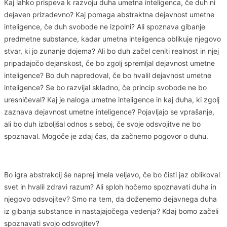
Kaj lahko prispeva k razvoju duha umetna inteligenca, če duh ni
dejaven prizadevno? Kaj pomaga abstraktna dejavnost umetne
inteligence, če duh svobode ne izpolni? Ali spoznava gibanje
predmetne substance, kadar umetna inteligenca oblikuje njegovo
stvar, ki jo zunanje dojema? Ali bo duh začel ceniti realnost in njej
pripadajočo dejanskost, če bo zgolj spremljal dejavnost umetne
inteligence? Bo duh napredoval, če bo hvalil dejavnost umetne
inteligence? Se bo razvijal skladno, če princip svobode ne bo
uresničeval? Kaj je naloga umetne inteligence in kaj duha, ki zgolj
zaznava dejavnost umetne inteligence? Pojavljajo se vprašanje,
ali bo duh izboljšal odnos s seboj, če svoje odsvojitve ne bo
spoznaval. Mogoče je zdaj čas, da začnemo pogovor o duhu.
Bo igra abstrakcij še naprej imela veljavo, če bo čisti jaz oblikoval
svet in hvalil zdravi razum? Ali sploh hočemo spoznavati duha in
njegovo odsvojitev? Smo na tem, da doženemo dejavnega duha
iz gibanja substance in nastajajočega vedenja? Kdaj bomo začeli
spoznavati svojo odsvojitev?