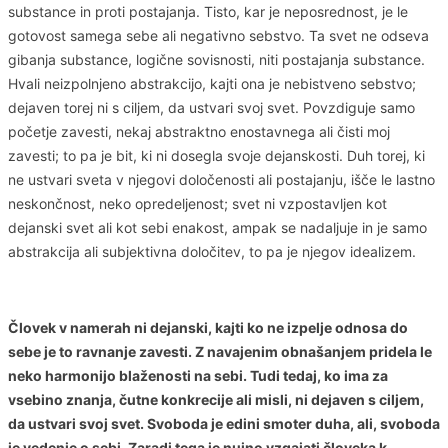
substance in proti postajanja. Tisto, kar je neposrednost, je le
gotovost samega sebe ali negativno sebstvo. Ta svet ne odseva
gibanja substance, logične sovisnosti, niti postajanja substance.
Hvali neizpolnjeno abstrakcijo, kajti ona je nebistveno sebstvo;
dejaven torej ni s ciljem, da ustvari svoj svet. Povzdiguje samo
početje zavesti, nekaj abstraktno enostavnega ali čisti moj
zavesti; to pa je bit, ki ni dosegla svoje dejanskosti. Duh torej, ki
ne ustvari sveta v njegovi določenosti ali postajanju, išče le lastno
neskončnost, neko opredeljenost; svet ni vzpostavljen kot
dejanski svet ali kot sebi enakost, ampak se nadaljuje in je samo
abstrakcija ali subjektivna določitev, to pa je njegov idealizem.
Človek v namerah ni dejanski, kajti ko ne izpelje odnosa do
sebe je to ravnanje zavesti. Z navajenim obnašanjem pridela le
neko harmonijo blaženosti na sebi. Tudi tedaj, ko ima za
vsebino znanja, čutne konkrecije ali misli, ni dejaven s ciljem,
da ustvari svoj svet. Svoboda je edini smoter duha, ali, svoboda
je vedenje o sebi. Zaradi tega je nujno vzgajati človeka k