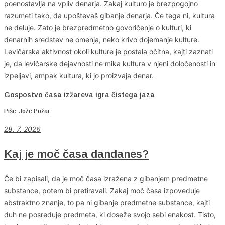
poenostavlja na vpliv denarja. Zakaj kulturo je brezpogojno
razumeti tako, da upoštevaš gibanje denarja. Če tega ni, kultura
ne deluje. Zato je brezpredmetno govoričenje o kulturi, ki
denarnih sredstev ne omenja, neko krivo dojemanje kulture.
Levičarska aktivnost okoli kulture je postala očitna, kajti zaznati
je, da levičarske dejavnosti ne mika kultura v njeni določenosti in
izpeljavi, ampak kultura, ki jo proizvaja denar.
Gospostvo časa izžareva igra čistega jaza
Piše: Jože Požar
28. 7. 2026
Kaj je moč časa dandanes?
Če bi zapisali, da je moč časa izražena z gibanjem predmetne
substance, potem bi pretiravali. Zakaj moč časa izpoveduje
abstraktno znanje, to pa ni gibanje predmetne substance, kajti
duh ne posreduje predmeta, ki doseže svojo sebi enakost. Tisto,