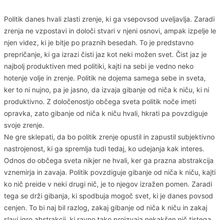
Politik danes hvali zlasti zrenje, ki ga vsepovsod uveljavlja. Zaradi
zrenja ne vzpostavi in določi stvari v njeni osnovi, ampak izpelje le
njen videz, ki je bitje po praznih besedah. To je predstavno
prepričanje, ki ga izrazi čisti jaz kot neki možen svet. Čist jaz je
najbolj produktiven med politiki, kajti na sebi je vedno neko
hotenje volje in zrenje. Politik ne dojema samega sebe in sveta,
ker to ni nujno, pa je jasno, da izvaja gibanje od niča k niču, ki ni
produktivno. Z določenostjo občega sveta politik noče imeti
opravka, zato gibanje od niča k niču hvali, hkrati pa povzdiguje
svoje zrenje.
Ne gre sklepati, da bo politik zrenje opustil in zapustil subjektivno
nastrojenost, ki ga spremlja tudi tedaj, ko udejanja kak interes.
Odnos do občega sveta nikjer ne hvali, ker ga prazna abstrakcija
vznemirja in zavaja. Politik povzdiguje gibanje od niča k niču, kajti
ko nič preide v neki drugi nič, je to njegov izražen pomen. Zaradi
tega se drži gibanja, ki spodbuja mogoč svet, ki je danes povsod
cenjen. To bi naj bil razlog, zakaj gibanje od niča k niču in zakaj
slavi igro abstrakcij, ki ravno tako proizvaja nekakšen nič tistega,