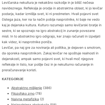
Levičarska nekultura je nekakšno razkošje in je blišč nečesa
navideznega. Refleksija je orodje in abstraktna oblast, ki jo levičar
podarja, kadar izmišlja svet, ki ni predmeten. Hvali pojavni svet
čistega jaza, ker na ta način pobija nasprotnike, ki baje ne vedo
kaj je dejanska kultura. Kulturo razumejo samo levičarski bratje in
sestre, ki se spoznajo na igro abstrakcij in zunanje povezane
misli. In to abstraktno igro odigrajo, ker znajo računati in izpeljati
kak videz, ki nasprotnike poniža.
Levičar, pa naj gre za novinarja ali politika, je dejaven s smotrom,
da oporeka nasprotnikom. Zakaj levičar ne spoštuje realnosti in
dejanskosti, ampak samo pojavni svet, ki hvali moč njegove
refleksije in tisto, kar pošlje čez in je nekulturno računanje in
preračunavanje koristi.
KATEGORIJE
Abstraktno mišljenje
(386)
Filozofsko zrno
(78)
Naivna metafizika
(2)
Neizpolnjena abstrakcija
(59)