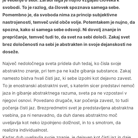
svobodi. To je razlog, da človek spoznava samega sebe.
Pomembno je, da svoboda nima za princip subjektivne
nastrojenosti, temveč uvid obče volje. Potemtakem je nujno, da
spozna, kako si samega sebe odsvoji. Ni dovolj znanje in
prepričanje, temveč tudi to, da svet na sebi določi. Zakaj svet
brez določenosti na sebi je abstrakten in svoje dejanskosti ne
doseže.
Največ nedoločnega sveta pridela duh tedaj, ko čisla svoje
abstraktno znanje, pri tem pa ne kaže gibanja substance. Zakaj
namesto bistva hvali čisti jaz, ki sebe izpolni kot dejavno zavest.
To je enostranski abstraktni svet, s katerim sicer predstavi nemoč
jaza in gibanje abstraktnega razuma, sveta pa ne vzpostavi v
njegovi osnovi. Povedano drugače, kar počenja zavest, to tudi
počenja čisti jaz. Brezpredmetni svet je predstavljena abstraktna
vsebina, pa ni nenavadno, da duh danes abstraktno moč
uveljavlja kot neko izpolnjeno dolžnost, in to s smotrom, da
realizira individualnost.
Kadar duh uveljavlja svoje znanje, je dejaven kot čisti jaz in daje