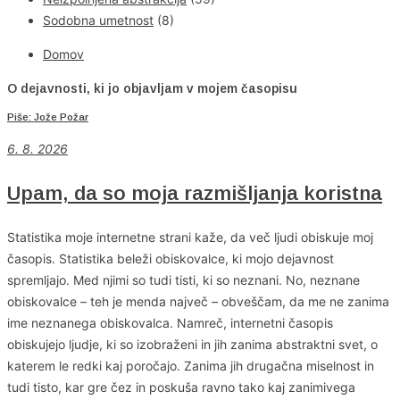
Sodobna umetnost
(8)
Domov
O dejavnosti, ki jo objavljam v mojem časopisu
Piše: Jože Požar
6
. 8. 2026
Upam, da so moja razmišljanja koristna
Statistika moje internetne strani kaže, da več ljudi obiskuje moj
časopis. Statistika beleži obiskovalce, ki mojo dejavnost
spremljajo. Med njimi so tudi tisti, ki so neznani. No, neznane
obiskovalce – teh je menda največ – obveščam, da me ne zanima
ime neznanega obiskovalca. Namreč, internetni časopis
obiskujejo ljudje, ki so izobraženi in jih zanima abstraktni svet, o
katerem le redki kaj poročajo. Zanima jih drugačna miselnost in
tudi tisto, kar gre čez in poskuša ravno tako kaj zanimivega