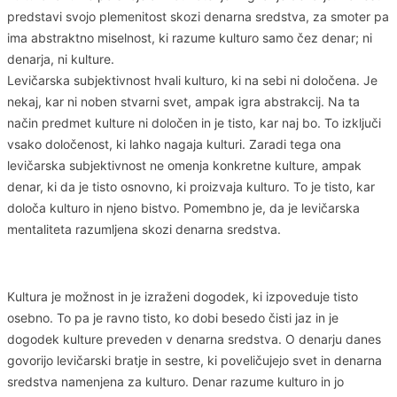
predstavi svojo plemenitost skozi denarna sredstva, za smoter pa
ima abstraktno miselnost, ki razume kulturo samo čez denar; ni
denarja, ni kulture.
Levičarska subjektivnost hvali kulturo, ki na sebi ni določena. Je
nekaj, kar ni noben stvarni svet, ampak igra abstrakcij. Na ta
način predmet kulture ni določen in je tisto, kar naj bo. To izključi
vsako določenost, ki lahko nagaja kulturi. Zaradi tega ona
levičarska subjektivnost ne omenja konkretne kulture, ampak
denar, ki da je tisto osnovno, ki proizvaja kulturo. To je tisto, kar
določa kulturo in njeno bistvo. Pomembno je, da je levičarska
mentaliteta razumljena skozi denarna sredstva.
Kultura je možnost in je izraženi dogodek, ki izpoveduje tisto
osebno. To pa je ravno tisto, ko dobi besedo čisti jaz in je
dogodek kulture preveden v denarna sredstva. O denarju danes
govorijo levičarski bratje in sestre, ki poveličujejo svet in denarna
sredstva namenjena za kulturo. Denar razume kulturo in jo