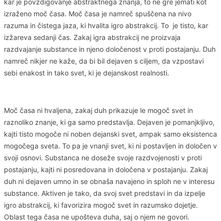
kar je povzdigovanje abstraktnega znanja, to ne gre jemati kot
izraženo moč časa. Moč časa je namreč spuščena na nivo
razuma in čistega jaza, ki hvalita igro abstrakcij. To je tisto, kar
izžareva sedanji čas. Zakaj igra abstrakcij ne proizvaja
razdvajanje substance in njeno določenost v proti postajanju. Duh
namreč nikjer ne kaže, da bi bil dejaven s ciljem, da vzpostavi
sebi enakost in tako svet, ki je dejanskost realnosti.
Moč časa ni hvaljena, zakaj duh prikazuje le mogoč svet in
raznoliko znanje, ki ga samo predstavlja. Dejaven je pomanjkljivo,
kajti tisto mogoče ni noben dejanski svet, ampak samo eksistenca
mogočega sveta. To pa je vnanji svet, ki ni postavljen in določen v
svoji osnovi. Substanca ne doseže svoje razdvojenosti v proti
postajanju, kajti ni posredovana in določena v postajanju. Zakaj
duh ni dejaven umno in se obnaša navajeno in sploh ne v interesu
substance. Aktiven je tako, da svoj svet predstavi in da izpelje
igro abstrakcij, ki favorizira mogoč svet in razumsko dojetje.
Oblast tega časa ne upošteva duha, saj o njem ne govori.