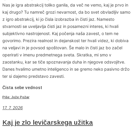
Nas je igra abstrakcij toliko ganila, da več ne vemo, kaj je prvo in
kaj drugo? Tu namreč grozi nevarnost, da bo svet obvladljiv samo
z igro abstrakcij, ki jo čisla izobrazba in čisti jaz. Namesto
stvarnosti se uveljavlja čisti jaz in posamezni interes, ki hvali
subjektivno nastrojenost. Kaj počenja naša zavest, o tem ne
govorimo. Prezira realnost in dejanskost ter hvali videz, ki dobiva
na veljavi in je povsod spoštovan. Še malo in čisti jaz bo začel
operirati v imenu predmetnega sveta. Skratka, mi smo v
zaostanku, kar se tiče spoznavanja duha in njegove odsvojitve.
Danes hvalimo umetno inteligenco in se gremo neko pasivno držo
ter si dajemo predstavo zavesti.
Čista sebe vednost
Piše: Jože Požar
17. 7. 2026
Kaj je zlo levičarskega užitka