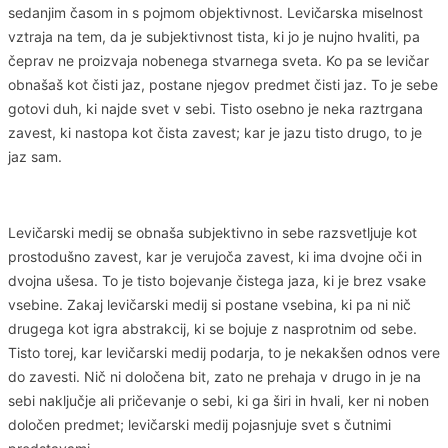
sedanjim časom in s pojmom objektivnost. Levičarska miselnost
vztraja na tem, da je subjektivnost tista, ki jo je nujno hvaliti, pa
čeprav ne proizvaja nobenega stvarnega sveta. Ko pa se levičar
obnašaš kot čisti jaz, postane njegov predmet čisti jaz. To je sebe
gotovi duh, ki najde svet v sebi. Tisto osebno je neka raztrgana
zavest, ki nastopa kot čista zavest; kar je jazu tisto drugo, to je
jaz sam.
Levičarski medij se obnaša subjektivno in sebe razsvetljuje kot
prostodušno zavest, kar je verujoča zavest, ki ima dvojne oči in
dvojna ušesa. To je tisto bojevanje čistega jaza, ki je brez vsake
vsebine. Zakaj levičarski medij si postane vsebina, ki pa ni nič
drugega kot igra abstrakcij, ki se bojuje z nasprotnim od sebe.
Tisto torej, kar levičarski medij podarja, to je nekakšen odnos vere
do zavesti. Nič ni določena bit, zato ne prehaja v drugo in je na
sebi naključje ali pričevanje o sebi, ki ga širi in hvali, ker ni noben
določen predmet; levičarski medij pojasnjuje svet s čutnimi