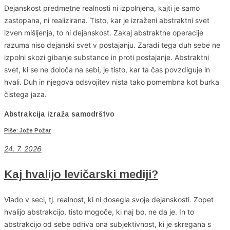
Dejanskost predmetne realnosti ni izpolnjena, kajti je samo
zastopana, ni realizirana. Tisto, kar je izraženi abstraktni svet
izven mišljenja, to ni dejanskost. Zakaj abstraktne operacije
razuma niso dejanski svet v postajanju. Zaradi tega duh sebe ne
izpolni skozi gibanje substance in proti postajanje. Abstraktni
svet, ki se ne določa na sebi, je tisto, kar ta čas povzdiguje in
hvali. Duh in njegova odsvojitev nista tako pomembna kot burka
čistega jaza.
Abstrakcija izraža samodrštvo
Piše: Jože Požar
24. 7. 2026
Kaj hvalijo levičarski mediji?
Vlado v seci, tj. realnost, ki ni dosegla svoje dejanskosti. Zopet
hvalijo abstrakcijo, tisto mogoče, ki naj bo, ne da je. In to
abstrakcijo od sebe odriva ona subjektivnost, ki je skregana s