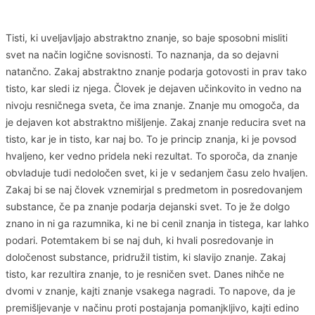
Tisti, ki uveljavljajo abstraktno znanje, so baje sposobni misliti
svet na način logične sovisnosti. To naznanja, da so dejavni
natančno. Zakaj abstraktno znanje podarja gotovosti in prav tako
tisto, kar sledi iz njega. Človek je dejaven učinkovito in vedno na
nivoju resničnega sveta, če ima znanje. Znanje mu omogoča, da
je dejaven kot abstraktno mišljenje. Zakaj znanje reducira svet na
tisto, kar je in tisto, kar naj bo. To je princip znanja, ki je povsod
hvaljeno, ker vedno pridela neki rezultat. To sporoča, da znanje
obvladuje tudi nedoločen svet, ki je v sedanjem času zelo hvaljen.
Zakaj bi se naj človek vznemirjal s predmetom in posredovanjem
substance, če pa znanje podarja dejanski svet. To je že dolgo
znano in ni ga razumnika, ki ne bi cenil znanja in tistega, kar lahko
podari. Potemtakem bi se naj duh, ki hvali posredovanje in
določenost substance, pridružil tistim, ki slavijo znanje. Zakaj
tisto, kar rezultira znanje, to je resničen svet. Danes nihče ne
dvomi v znanje, kajti znanje vsakega nagradi. To napove, da je
premišljevanje v načinu proti postajanja pomanjkljivo, kajti edino