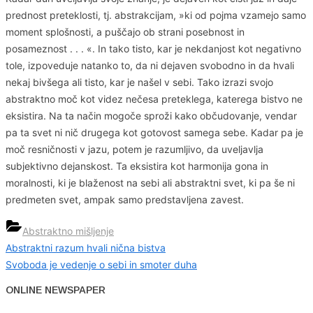
prednost preteklosti, tj. abstrakcijam, »ki od pojma vzamejo samo
moment splošnosti, a puščajo ob strani posebnost in
posameznost . . . «. In tako tisto, kar je nekdanjost kot negativno
tole, izpoveduje natanko to, da ni dejaven svobodno in da hvali
nekaj bivšega ali tisto, kar je našel v sebi. Tako izrazi svojo
abstraktno moč kot videz nečesa preteklega, katerega bistvo ne
eksistira. Na ta način mogoče sproži kako občudovanje, vendar
pa ta svet ni nič drugega kot gotovost samega sebe. Kadar pa je
moč resničnosti v jazu, potem je razumljivo, da uveljavlja
subjektivno dejanskost. Ta eksistira kot harmonija gona in
moralnosti, ki je blaženost na sebi ali abstraktni svet, ki pa še ni
predmeten svet, ampak samo predstavljena zavest.
Abstraktno mišljenje
Previous
Abstraktni razum hvali nična bistva
Navigacija
Post:
Next
Svoboda je vedenje o sebi in smoter duha
prispevka
Post:
ONLINE NEWSPAPER