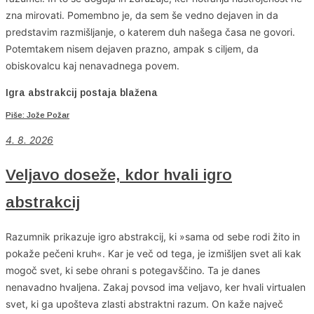
zna mirovati. Pomembno je, da sem še vedno dejaven in da
predstavim razmišljanje, o katerem duh našega časa ne govori.
Potemtakem nisem dejaven prazno, ampak s ciljem, da
obiskovalcu kaj nenavadnega povem.
Igra abstrakcij postaja blažena
Piše: Jože Požar
4
. 8. 2026
Veljavo doseže, kdor hvali igro
abstrakcij
Razumnik prikazuje igro abstrakcij, ki »sama od sebe rodi žito in
pokaže pečeni kruh«. Kar je več od tega, je izmišljen svet ali kak
mogoč svet, ki sebe ohrani s potegavščino. Ta je danes
nenavadno hvaljena. Zakaj povsod ima veljavo, ker hvali virtualen
svet, ki ga upošteva zlasti abstraktni razum. On kaže največ