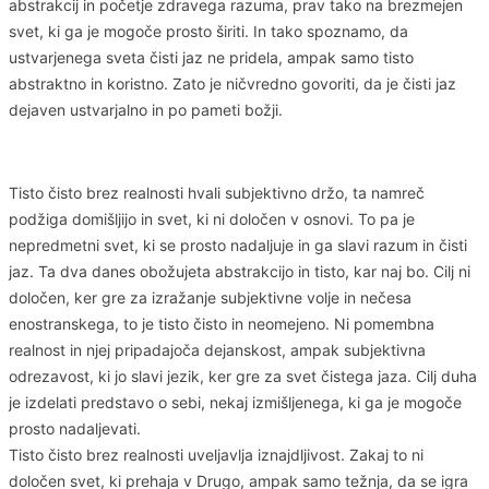
abstrakcij in početje zdravega razuma, prav tako na brezmejen
svet, ki ga je mogoče prosto širiti. In tako spoznamo, da
ustvarjenega sveta čisti jaz ne pridela, ampak samo tisto
abstraktno in koristno. Zato je ničvredno govoriti, da je čisti jaz
dejaven ustvarjalno in po pameti božji.
Tisto čisto brez realnosti hvali subjektivno držo, ta namreč
podžiga domišljijo in svet, ki ni določen v osnovi. To pa je
nepredmetni svet, ki se prosto nadaljuje in ga slavi razum in čisti
jaz. Ta dva danes obožujeta abstrakcijo in tisto, kar naj bo. Cilj ni
določen, ker gre za izražanje subjektivne volje in nečesa
enostranskega, to je tisto čisto in neomejeno. Ni pomembna
realnost in njej pripadajoča dejanskost, ampak subjektivna
odrezavost, ki jo slavi jezik, ker gre za svet čistega jaza. Cilj duha
je izdelati predstavo o sebi, nekaj izmišljenega, ki ga je mogoče
prosto nadaljevati.
Tisto čisto brez realnosti uveljavlja iznajdljivost. Zakaj to ni
določen svet, ki prehaja v Drugo, ampak samo težnja, da se igra