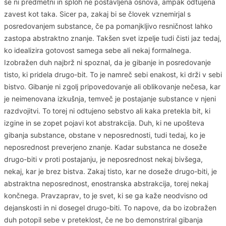
še ni predmetni in sploh ne postavljena osnova, ampak odtujena
zavest kot taka. Sicer pa, zakaj bi se človek vznemirjal s
posredovanjem substance, če pa pomanjkljivo resničnost lahko
zastopa abstraktno znanje. Takšen svet izpelje tudi čisti jaz tedaj,
ko idealizira gotovost samega sebe ali nekaj formalnega.
Izobražen duh najbrž ni spoznal, da je gibanje in posredovanje
tisto, ki pridela drugo-bit. To je namreč sebi enakost, ki drži v sebi
bistvo. Gibanje ni zgolj pripovedovanje ali oblikovanje nečesa, kar
je neimenovana izkušnja, temveč je postajanje substance v njeni
razdvojitvi. To torej ni odtujeno sebstvo ali kaka pretekla bit, ki
izgine in se zopet pojavi kot abstrakcija. Duh, ki ne upošteva
gibanja substance, obstane v neposrednosti, tudi tedaj, ko je
neposrednost preverjeno znanje. Kadar substanca ne doseže
drugo-biti v proti postajanju, je neposrednost nekaj bivšega,
nekaj, kar je brez bistva. Zakaj tisto, kar ne doseže drugo-biti, je
abstraktna neposrednost, enostranska abstrakcija, torej nekaj
končnega. Pravzaprav, to je svet, ki se ga kaže neodvisno od
dejanskosti in ni dosegel drugo-biti. To napove, da bo izobražen
duh potopil sebe v preteklost, če ne bo demonstriral gibanja