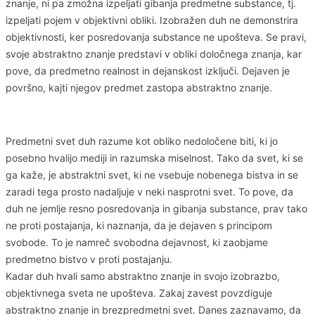
znanje, ni pa zmožna izpeljati gibanja predmetne substance, tj.
izpeljati pojem v objektivni obliki. Izobražen duh ne demonstrira
objektivnosti, ker posredovanja substance ne upošteva. Se pravi,
svoje abstraktno znanje predstavi v obliki določnega znanja, kar
pove, da predmetno realnost in dejanskost izključi. Dejaven je
površno, kajti njegov predmet zastopa abstraktno znanje.
Predmetni svet duh razume kot obliko nedoločene biti, ki jo
posebno hvalijo mediji in razumska miselnost. Tako da svet, ki se
ga kaže, je abstraktni svet, ki ne vsebuje nobenega bistva in se
zaradi tega prosto nadaljuje v neki nasprotni svet. To pove, da
duh ne jemlje resno posredovanja in gibanja substance, prav tako
ne proti postajanja, ki naznanja, da je dejaven s principom
svobode. To je namreč svobodna dejavnost, ki zaobjame
predmetno bistvo v proti postajanju.
Kadar duh hvali samo abstraktno znanje in svojo izobrazbo,
objektivnega sveta ne upošteva. Zakaj zavest povzdiguje
abstraktno znanje in brezpredmetni svet. Danes zaznavamo, da