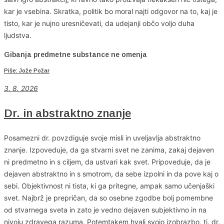
kar je vsebina. Skratka, politik bo moral najti odgovor na to, kaj je
tisto, kar je nujno uresničevati, da udejanji občo voljo duha
ljudstva.
Gibanja predmetne substance ne omenja
Piše: Jože Požar
3. 8. 2026
Dr. in abstraktno znanje
Posamezni dr. povzdiguje svoje misli in uveljavlja abstraktno
znanje. Izpoveduje, da ga stvarni svet ne zanima, zakaj dejaven
ni predmetno in s ciljem, da ustvari kak svet. Pripoveduje, da je
dejaven abstraktno in s smotrom, da sebe izpolni in da pove kaj o
sebi. Objektivnost ni tista, ki ga pritegne, ampak samo učenjaški
svet. Najbrž je prepričan, da so osebne zgodbe bolj pomembne
od stvarnega sveta in zato je vedno dejaven subjektivno in na
nivoju zdravega razuma. Potemtakem hvali svojo izobrazbo, tj. dr.