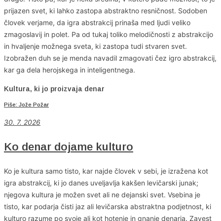
prijazen svet, ki lahko zastopa abstraktno resničnost. Sodoben
človek verjame, da igra abstrakcij prinaša med ljudi veliko
zmagoslavij in polet. Pa od tukaj toliko melodičnosti z abstrakcijo
in hvaljenje možnega sveta, ki zastopa tudi stvaren svet.
Izobražen duh se je menda navadil zmagovati čez igro abstrakcij,
kar ga dela herojskega in inteligentnega.
Kultura, ki jo proizvaja denar
Piše: Jože Požar
30. 7. 2026
Ko denar dojame kulturo
Ko je kultura samo tisto, kar najde človek v sebi, je izražena kot
igra abstrakcij, ki jo danes uveljavlja kakšen levičarski junak;
njegova kultura je možen svet ali ne dejanski svet. Vsebina je
tisto, kar podarja čisti jaz ali levičarska abstraktna podjetnost, ki
kulturo razume po svoje ali kot hotenje in gnanje denarja. Zavest