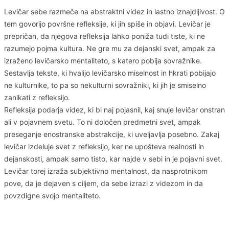
Levičar sebe razmeče na abstraktni videz in lastno iznajdljivost. O
tem govorijo površne refleksije, ki jih spiše in objavi. Levičar je
prepričan, da njegova refleksija lahko poniža tudi tiste, ki ne
razumejo pojma kultura. Ne gre mu za dejanski svet, ampak za
izraženo levičarsko mentaliteto, s katero pobija sovražnike.
Sestavlja tekste, ki hvalijo levičarsko miselnost in hkrati pobijajo
ne kulturnike, to pa so nekulturni sovražniki, ki jih je smiselno
zanikati z refleksijo.
Refleksija podarja videz, ki bi naj pojasnil, kaj snuje levičar onstran
ali v pojavnem svetu. To ni določen predmetni svet, ampak
preseganje enostranske abstrakcije, ki uveljavlja posebno. Zakaj
levičar izdeluje svet z refleksijo, ker ne upošteva realnosti in
dejanskosti, ampak samo tisto, kar najde v sebi in je pojavni svet.
Levičar torej izraža subjektivno mentalnost, da nasprotnikom
pove, da je dejaven s ciljem, da sebe izrazi z videzom in da
povzdigne svojo mentaliteto.