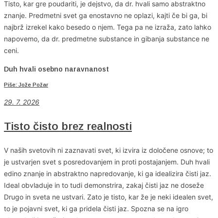
Tisto, kar gre poudariti, je dejstvo, da dr. hvali samo abstraktno
znanje. Predmetni svet ga enostavno ne oplazi, kajti če bi ga, bi
najbrž izrekel kako besedo o njem. Tega pa ne izraža, zato lahko
napovemo, da dr. predmetne substance in gibanja substance ne
ceni.
Duh hvali osebno naravnanost
Piše: Jože Požar
29. 7. 2026
Tisto čisto brez realnosti
V naših svetovih ni zaznavati svet, ki izvira iz določene osnove; to
je ustvarjen svet s posredovanjem in proti postajanjem. Duh hvali
edino znanje in abstraktno napredovanje, ki ga idealizira čisti jaz.
Ideal obvladuje in to tudi demonstrira, zakaj čisti jaz ne doseže
Drugo in sveta ne ustvari. Zato je tisto, kar že je neki idealen svet,
to je pojavni svet, ki ga pridela čisti jaz. Spozna se na igro