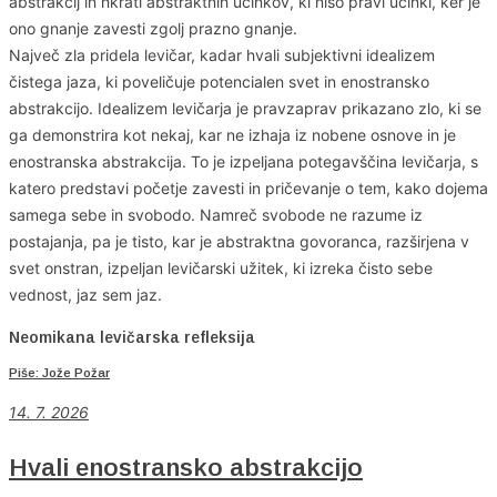
abstrakcij in hkrati abstraktnih učinkov, ki niso pravi učinki, ker je
ono gnanje zavesti zgolj prazno gnanje.
Največ zla pridela levičar, kadar hvali subjektivni idealizem
čistega jaza, ki poveličuje potencialen svet in enostransko
abstrakcijo. Idealizem levičarja je pravzaprav prikazano zlo, ki se
ga demonstrira kot nekaj, kar ne izhaja iz nobene osnove in je
enostranska abstrakcija. To je izpeljana potegavščina levičarja, s
katero predstavi početje zavesti in pričevanje o tem, kako dojema
samega sebe in svobodo. Namreč svobode ne razume iz
postajanja, pa je tisto, kar je abstraktna govoranca, razširjena v
svet onstran, izpeljan levičarski užitek, ki izreka čisto sebe
vednost, jaz sem jaz.
Neomikana levičarska refleksija
Piše: Jože Požar
14. 7. 2026
Hvali enostransko abstrakcijo