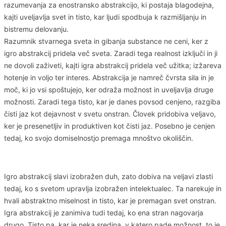
razumevanja za enostransko abstrakcijo, ki postaja blagodejna,
kajti uveljavlja svet in tisto, kar ljudi spodbuja k razmišljanju in
bistremu delovanju.
Razumnik stvarnega sveta in gibanja substance ne ceni, ker z
igro abstrakcij pridela več sveta. Zaradi tega realnost izključi in ji
ne dovoli zaživeti, kajti igra abstrakcij pridela več užitka; izžareva
hotenje in voljo ter interes. Abstrakcija je namreč čvrsta sila in je
moč, ki jo vsi spoštujejo, ker odraža možnost in uveljavlja druge
možnosti. Zaradi tega tisto, kar je danes povsod cenjeno, razgiba
čisti jaz kot dejavnost v svetu onstran. Človek pridobiva veljavo,
ker je presenetljiv in produktiven kot čisti jaz. Posebno je cenjen
tedaj, ko svojo domiselnostjo premaga mnoštvo okoliščin.
Igro abstrakcij slavi izobražen duh, zato dobiva na veljavi zlasti
tedaj, ko s svetom upravlja izobražen intelektualec. Ta narekuje in
hvali abstraktno miselnost in tisto, kar je premagan svet onstran.
Igra abstrakcij je zanimiva tudi tedaj, ko ena stran nagovarja
drugo. Tisto pa, kar je neka sredina, v katero pade možnost, to je