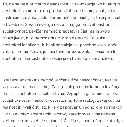
To, da se dela primerno dejanskosti. In to udejanja, ko hvali igro
abstrakcij s smotrom, da predstavi abstraktni moj v subjektivni
nastrojenosti. Zakaj tisto, kar odmeče kot čisti jaz, to je prostost
od vsebine. Stvarni svet ga ne zanima, ga pa svet onstran in
subjektivnost. Levičar namreč predstavlja čisti jaz in svojo
iznajdljivost, ki jo demonstrira z igro abstrakcij. To je tisti
abstraktni idealizem, ki hvali spominjanje, posebno voljo, obče
volje pa ne upošteva, jo enostavno prezre. Zakaj levičar misli
abstraktno, ker čista abstrakcija jaza hvali izpolnitev užitka.
Izražena abstraktna nemoč levičarja išče neskončnost, ker ne
vzpostavi odnosa s seboj. Zato je naloga neomikanega levičarja,
da misli abstraktno in subjektivno. Vzgojili so ga k temu, da hvali
subjektivnost in neskončnost razuma. To je razlog, zakaj sovraži
realnost in hvali čisti jaz, ki je v zaznavanju vedno igra abstrakcij.
Od tukaj toliko abstraktnih lovorov, katerih svet nima nobene
veljave, ker ne vsebuje realnosti. Čisti jaz je namreč realizator igre