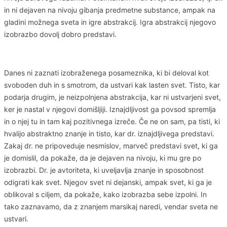
in ni dejaven na nivoju gibanja predmetne substance, ampak na
gladini možnega sveta in igre abstrakcij. Igra abstrakcij njegovo
izobrazbo dovolj dobro predstavi.
Danes ni zaznati izobraženega posameznika, ki bi deloval kot
svoboden duh in s smotrom, da ustvari kak lasten svet. Tisto, kar
podarja drugim, je neizpolnjena abstrakcija, kar ni ustvarjeni svet,
ker je nastal v njegovi domišljiji. Iznajdljivost ga povsod spremlja
in o njej tu in tam kaj pozitivnega izreče. Če ne on sam, pa tisti, ki
hvalijo abstraktno znanje in tisto, kar dr. iznajdljivega predstavi.
Zakaj dr. ne pripoveduje nesmislov, marveč predstavi svet, ki ga
je domislil, da pokaže, da je dejaven na nivoju, ki mu gre po
izobrazbi. Dr. je avtoriteta, ki uveljavlja znanje in sposobnost
odigrati kak svet. Njegov svet ni dejanski, ampak svet, ki ga je
oblikoval s ciljem, da pokaže, kako izobrazba sebe izpolni. In
tako zaznavamo, da z znanjem marsikaj naredi, vendar sveta ne
ustvari.