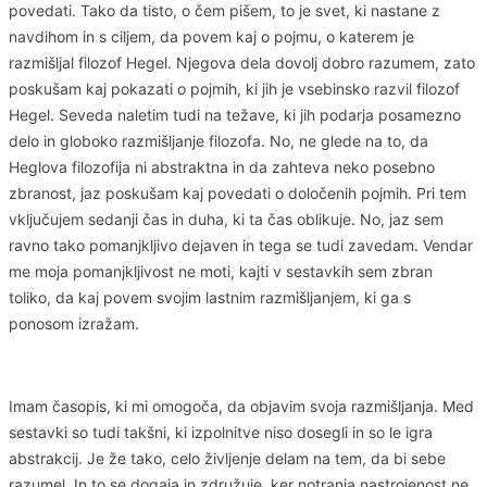
povedati. Tako da tisto, o čem pišem, to je svet, ki nastane z
navdihom in s ciljem, da povem kaj o pojmu, o katerem je
razmišljal filozof Hegel. Njegova dela dovolj dobro razumem, zato
poskušam kaj pokazati o pojmih, ki jih je vsebinsko razvil filozof
Hegel. Seveda naletim tudi na težave, ki jih podarja posamezno
delo in globoko razmišljanje filozofa. No, ne glede na to, da
Heglova filozofija ni abstraktna in da zahteva neko posebno
zbranost, jaz poskušam kaj povedati o določenih pojmih. Pri tem
vključujem sedanji čas in duha, ki ta čas oblikuje. No, jaz sem
ravno tako pomanjkljivo dejaven in tega se tudi zavedam. Vendar
me moja pomanjkljivost ne moti, kajti v sestavkih sem zbran
toliko, da kaj povem svojim lastnim razmišljanjem, ki ga s
ponosom izražam.
Imam časopis, ki mi omogoča, da objavim svoja razmišljanja. Med
sestavki so tudi takšni, ki izpolnitve niso dosegli in so le igra
abstrakcij. Je že tako, celo življenje delam na tem, da bi sebe
razumel. In to se dogaja in združuje, ker notranja nastrojenost ne