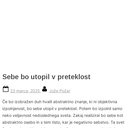
Skip
to
content
Sebe bo utopil v preteklost
Posted
By
23 marca, 2025
Jože Požar
on
Če bo izobražen duh hvalil abstraktno znanje, ki ni objektivna
izpolnjenost, bo sebe utopil v preteklost. Potem bo izpolnil samo
neko veljavnost nedoslednega sveta. Zakaj realiziral bo sebe kot
abstraktno osebo in s tem tisto, kar je negativno sebstvo. Ta svet