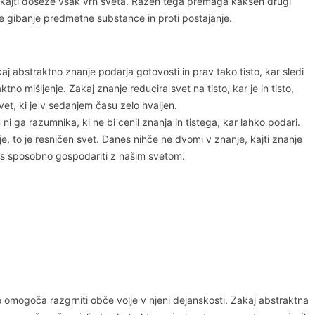
o, kajti doseže vsak vrh sveta. Razen tega premaga kakšen drugi
že gibanje predmetne substance in proti postajanje.
kaj abstraktno znanje podarja gotovosti in prav tako tisto, kar sledi
 mišljenje. Zakaj znanje reducira svet na tisto, kar je in tisto,
vet, ki je v sedanjem času zelo hvaljen.
 ga razumnika, ki ne bi cenil znanja in tistega, kar lahko podari.
nje, to je resničen svet. Danes nihče ne dvomi v znanje, kajti znanje
anes sposobno gospodariti z našim svetom.
e omogoča razgrniti obče volje v njeni dejanskosti. Zakaj abstraktna