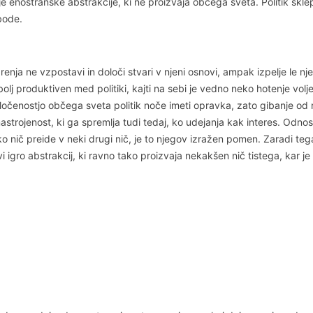
je enostranske abstrakcije, ki ne proizvaja občega sveta. Politik skl
bode.
zrenja ne vzpostavi in določi stvari v njeni osnovi, ampak izpelje le n
ajbolj produktiven med politiki, kajti na sebi je vedno neko hotenje vol
določenostjo občega sveta politik noče imeti opravka, zato gibanje od n
 nastrojenost, ki ga spremlja tudi tedaj, ko udejanja kak interes. Odn
i ko nič preide v neki drugi nič, je to njegov izražen pomen. Zaradi t
vi igro abstrakcij, ki ravno tako proizvaja nekakšen nič tistega, kar je 