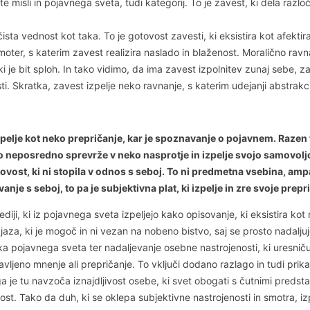
ste misli in pojavnega sveta, tudi kategorij. To je zavest, ki dela raz
čista vednost kot taka. To je gotovost zavesti, ki eksistira kot afekti
oter, s katerim zavest realizira naslado in blaženost. Moralično ravn
 je bit sploh. In tako vidimo, da ima zavest izpolnitev zunaj sebe, za
i. Skratka, zavest izpelje neko ravnanje, s katerim udejanji abstrakc
elje kot neko prepričanje, kar je spoznavanje o pojavnem. Razen 
so neposredno sprevrže v neko nasprotje in izpelje svojo samovoljo
ovost, ki ni stopila v odnos s seboj. To ni predmetna vsebina, amp
je s seboj, to pa je subjektivna plat, ki izpelje in zre svoje prepr
ji, ki iz pojavnega sveta izpeljejo kako opisovanje, ki eksistira kot 
t jaza, ki je mogoč in ni vezan na nobeno bistvo, saj se prosto nadalj
lika pojavnega sveta ter nadaljevanje osebne nastrojenosti, ki uresnič
vljeno mnenje ali prepričanje. To vključi dodano razlago in tudi prik
je tu navzoča iznajdljivost osebe, ki svet obogati s čutnimi predstav
t. Tako da duh, ki se oklepa subjektivne nastrojenosti in smotra, izp