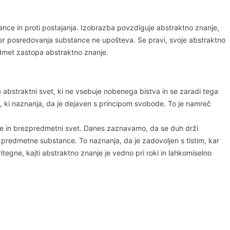
ance in proti postajanja. Izobrazba povzdiguje abstraktno znanje,
, ker posredovanja substance ne upošteva. Se pravi, svoje abstraktno
redmet zastopa abstraktno znanje.
e abstraktni svet, ki ne vsebuje nobenega bistva in se zaradi tega
a, ki naznanja, da je dejaven s principom svobode. To je namreč
je in brezpredmetni svet. Danes zaznavamo, da se duh drži
nje predmetne substance. To naznanja, da je zadovoljen s tistim, kar
itegne, kajti abstraktno znanje je vedno pri roki in lahkomiselno