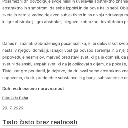
Posamezni dr. povzdiguje svoje misli in uveljavlja abstraktno znanj
abstraktno in s smotrom, da sebe izpolni in da pove kaj o sebi. Ob
sveta in zato je vedno dejaven subjektivno in na nivoju zdravega 
in igre abstrakcij. Igra abstrakcij njegovo izobrazbo dovolj dobro p
Danes ni zaznati izobraženega posameznika, ki bi deloval kot svobode
nastal v njegovi domišljiji. Iznajdljivost ga povsod spremlja in o njej
pripoveduje nesmislov, marveč predstavi svet, ki ga je domislil, da 
svet ni dejanski, ampak svet, ki ga je oblikoval s ciljem, da pokaž
Tisto, kar gre poudariti, je dejstvo, da dr. hvali samo abstraktno z
napovemo, da dr. predmetne substance in gibanja substance ne ce
Duh hvali osebno naravnanost
Piše: Jože Požar
29. 7. 2026
Tisto čisto brez realnosti