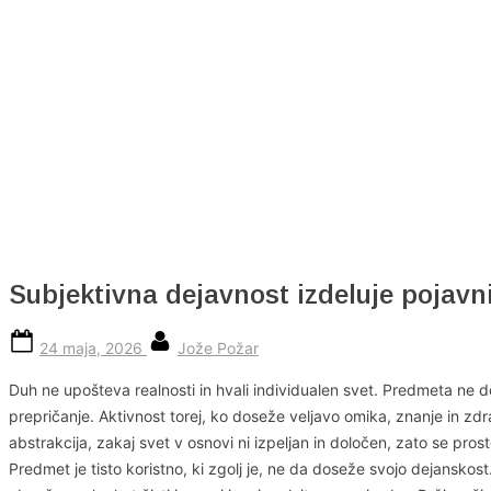
Skip
to
content
Subjektivna dejavnost izdeluje pojavn
Posted
By
24 maja, 2026
Jože Požar
on
Duh ne upošteva realnosti in hvali individualen svet. Predmeta ne dolo
prepričanje. Aktivnost torej, ko doseže veljavo omika, znanje in zdra
abstrakcija, zakaj svet v osnovi ni izpeljan in določen, zato se prost
Predmet je tisto koristno, ki zgolj je, ne da doseže svojo dejanskos