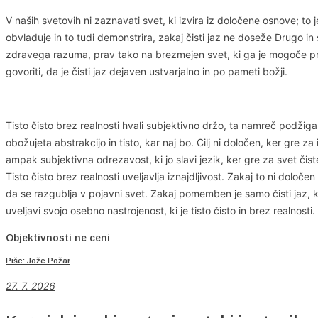
V naših svetovih ni zaznavati svet, ki izvira iz določene osnove; to 
obvladuje in to tudi demonstrira, zakaj čisti jaz ne doseže Drugo in sv
zdravega razuma, prav tako na brezmejen svet, ki ga je mogoče prost
govoriti, da je čisti jaz dejaven ustvarjalno in po pameti božji.
Tisto čisto brez realnosti hvali subjektivno držo, ta namreč podžiga d
obožujeta abstrakcijo in tisto, kar naj bo. Cilj ni določen, ker gre 
ampak subjektivna odrezavost, ki jo slavi jezik, ker gre za svet čist
Tisto čisto brez realnosti uveljavlja iznajdljivost. Zakaj to ni dolo
da se razgublja v pojavni svet. Zakaj pomemben je samo čisti jaz, 
uveljavi svojo osebno nastrojenost, ki je tisto čisto in brez realnosti.
Objektivnosti ne ceni
Piše: Jože Požar
27. 7. 2026