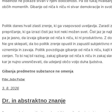
miselnost ne pokaže stvari v njeni določenosti. Pa od tukaj hvalisan
občih momentih. Gibanje od niča k niču ni stvar demokracije in svo
Politik danes hvali zlasti zrenje, ki ga vsepovsod uveljavlja. Zaradi 
prepričanje, ki ga izrazi čisti jaz kot neki možen svet. Čist jaz je n
pa je jasno, da izvaja gibanje od niča k niču, ki ni produktivno. Z 
Ne gre sklepati, da bo politik zrenje opustil in zapustil subjektivno
vznemirja in zavaja. Politik povzdiguje gibanje od niča k niču, kajt
cenjen. To bi naj bil razlog, zakaj gibanje od niča k niču in zakaj sla
kar je nujno uresničevati, da udejanji občo voljo duha ljudstva.
Gibanja predmetne substance ne omenja
Piše: Jože Požar
3. 8. 2026
Dr. in abstraktno znanje