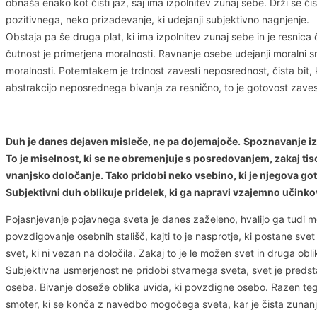
obnaša enako kot čisti jaz, saj ima izpolnitev zunaj sebe. Drži se či
pozitivnega, neko prizadevanje, ki udejanji subjektivno nagnjenje.
Obstaja pa še druga plat, ki ima izpolnitev zunaj sebe in je resnica 
čutnost je primerjena moralnosti. Ravnanje osebe udejanji moralni sm
moralnosti. Potemtakem je trdnost zavesti neposrednost, čista bit, ki
abstrakcijo neposrednega bivanja za resnično, to je gotovost zavest
Duh je danes dejaven misleče, ne pa dojemajoče.
Spoznavanje izp
To je miselnost, ki se ne obremenjuje s posredovanjem, zakaj ti
vnanjsko določanje. Tako pridobi neko vsebino, ki je njegova got
Subjektivni duh oblikuje pridelek, ki ga napravi vzajemno učinkovan
Pojasnjevanje pojavnega sveta je danes zaželeno, hvalijo ga tudi medi
povzdigovanje osebnih stališč, kajti to je nasprotje, ki postane sve
svet, ki ni vezan na določila. Zakaj to je le možen svet in druga ob
Subjektivna usmerjenost ne pridobi stvarnega sveta, svet je predsta
oseba. Bivanje doseže oblika uvida, ki povzdigne osebo. Razen tega 
smoter, ki se konča z navedbo mogočega sveta, kar je čista zunanjos