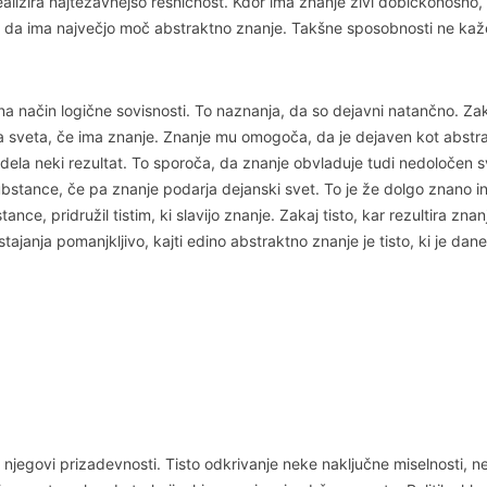
 realizira najtežavnejšo resničnost. Kdor ima znanje živi dobičkonosn
ejo, da ima največjo moč abstraktno znanje. Takšne sposobnosti ne ka
et na način logične sovisnosti. To naznanja, da so dejavni natančno. Za
 sveta, če ima znanje. Znanje mu omogoča, da je dejaven kot abstraktno
ridela neki rezultat. To sporoča, da znanje obvladuje tudi nedoločen s
tance, če pa znanje podarja dejanski svet. To je že dolgo znano in ni
ce, pridružil tistim, ki slavijo znanje. Zakaj tisto, kar rezultira zna
tajanja pomanjkljivo, kajti edino abstraktno znanje je tisto, ki je d
o njegovi prizadevnosti. Tisto odkrivanje neke naključne miselnosti, n