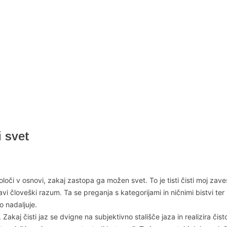
i svet
či v osnovi, zakaj zastopa ga možen svet. To je tisti čisti moj zavesti,
vi človeški razum. Ta se preganja s kategorijami in ničnimi bistvi ter 
o nadaljuje.
t. Zakaj čisti jaz se dvigne na subjektivno stališče jaza in realizira 