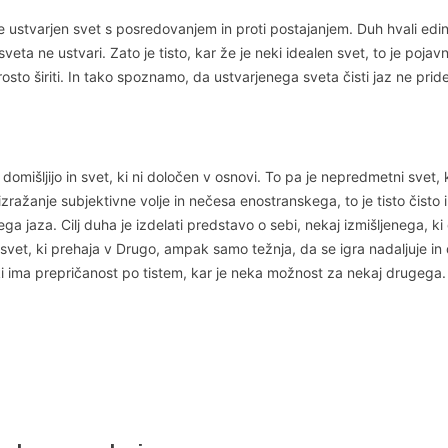
je ustvarjen svet s posredovanjem in proti postajanjem. Duh hvali edino
eta ne ustvari. Zato je tisto, kar že je neki idealen svet, to je pojavn
o širiti. In tako spoznamo, da ustvarjenega sveta čisti jaz ne pride
omišljijo in svet, ki ni določen v osnovi. To pa je nepredmetni svet, k
za izražanje subjektivne volje in nečesa enostranskega, to je tisto či
ega jaza. Cilj duha je izdelati predstavo o sebi, nekaj izmišljenega, k
čen svet, ki prehaja v Drugo, ampak samo težnja, da se igra nadaljuje in
ki ima prepričanost po tistem, kar je neka možnost za nekaj drugega. 