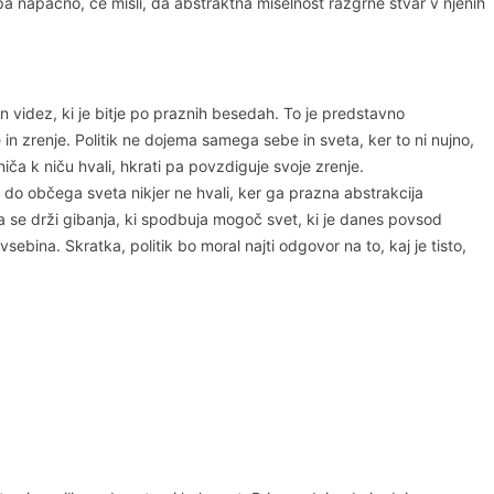
epa napačno, če misli, da abstraktna miselnost razgrne stvar v njenih
jen videz, ki je bitje po praznih besedah. To je predstavno
je in zrenje. Politik ne dojema samega sebe in sveta, ker to ni nujno,
iča k niču hvali, hkrati pa povzdiguje svoje zrenje.
os do občega sveta nikjer ne hvali, ker ga prazna abstrakcija
ega se drži gibanja, ki spodbuja mogoč svet, ki je danes povsod
vsebina. Skratka, politik bo moral najti odgovor na to, kaj je tisto,