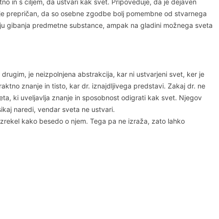
no in s ciljem, da ustvari kak svet. Pripoveduje, da je dejaven
brž je prepričan, da so osebne zgodbe bolj pomembne od stvarnega
nivoju gibanja predmetne substance, ampak na gladini možnega sveta
ugim, je neizpolnjena abstrakcija, kar ni ustvarjeni svet, ker je
raktno znanje in tisto, kar dr. iznajdljivega predstavi. Zakaj dr. ne
eta, ki uveljavlja znanje in sposobnost odigrati kak svet. Njegov
kaj naredi, vendar sveta ne ustvari.
ž izrekel kako besedo o njem. Tega pa ne izraža, zato lahko