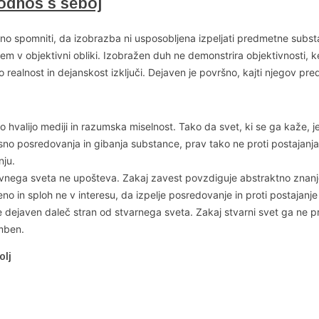
v odnos s seboj
no spomniti, da izobrazba ni usposobljena izpeljati predmetne subst
ojem v objektivni obliki. Izobražen duh ne demonstrira objektivnosti
 realnost in dejanskost izključi. Dejaven je površno, kajti njegov p
 hvalijo mediji in razumska miselnost. Tako da svet, ki se ga kaže, j
esno posredovanja in gibanja substance, prav tako ne proti postajanj
nju.
tivnega sveta ne upošteva. Zakaj zavest povzdiguje abstraktno znan
ajeno in sploh ne v interesu, da izpelje posredovanje in proti postaja
e dejaven daleč stran od stvarnega sveta. Zakaj stvarni svet ga ne pr
mben.
olj