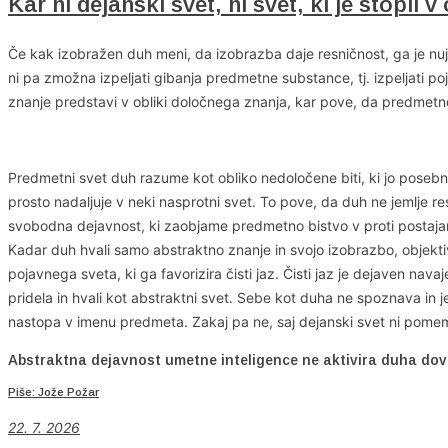
Kar ni dejanski svet, ni svet, ki je stopil 
Če kak izobražen duh meni, da izobrazba daje resničnost, ga je nuj
ni pa zmožna izpeljati gibanja predmetne substance, tj. izpeljati p
znanje predstavi v obliki določnega znanja, kar pove, da predmetno
Predmetni svet duh razume kot obliko nedoločene biti, ki jo posebno
prosto nadaljuje v neki nasprotni svet. To pove, da duh ne jemlje r
svobodna dejavnost, ki zaobjame predmetno bistvo v proti postaja
Kadar duh hvali samo abstraktno znanje in svojo izobrazbo, objek
pojavnega sveta, ki ga favorizira čisti jaz. Čisti jaz je dejaven nav
pridela in hvali kot abstraktni svet. Sebe kot duha ne spoznava in j
nastopa v imenu predmeta. Zakaj pa ne, saj dejanski svet ni pome
Abstraktna dejavnost umetne inteligence ne aktivira duha dov
Piše: Jože Požar
22. 7. 2026