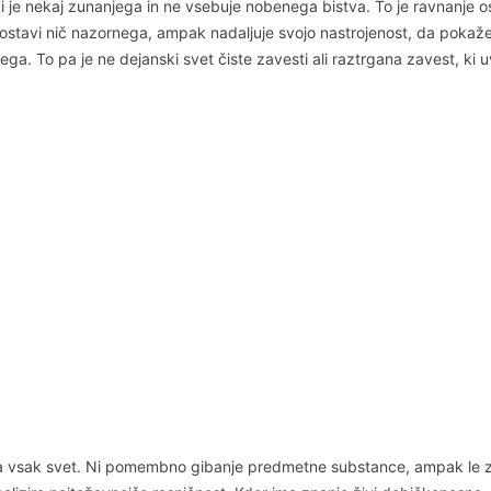
i je nekaj zunanjega in ne vsebuje nobenega bistva. To je ravnanje os
stavi nič nazornega, ampak nadaljuje svojo nastrojenost, da pokaže, k
ega. To pa je ne dejanski svet čiste zavesti ali raztrgana zavest, ki u
a vsak svet. Ni pomembno gibanje predmetne substance, ampak le znan