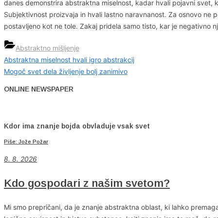
danes demonstrira abstraktna miselnost, kadar hvali pojavni svet, k
Subjektivnost proizvaja in hvali lastno naravnanost. Za osnovo ne po
postavljeno kot ne tole. Zakaj pridela samo tisto, kar je negativno nj
Abstraktno mišljenje
Previous
Abstraktna miselnost hvali igro abstrakcij
Navigacija
Post:
Next
Mogoč svet dela življenje bolj zanimivo
prispevka
Post:
ONLINE NEWSPAPER
Kdor ima znanje bojda obvladuje vsak svet
Piše: Jože Požar
8. 8. 2026
Kdo gospodari z našim svetom?
Mi smo prepričani, da je znanje abstraktna oblast, ki lahko premag