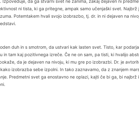
e. Izpoveduje, da ga stvarni svet ne zanima, zakaj dejaven ni predmet
jektivnost ni tista, ki ga pritegne, ampak samo učenjaški svet. Naj
razuma. Potemtakem hvali svojo izobrazbo, tj. dr. in ni dejaven na 
redstavi.
n duh in s smotrom, da ustvari kak lasten svet. Tisto, kar podarja dr
 tu in tam kaj pozitivnega izreče. Če ne on sam, pa tisti, ki hvalijo abst
pokaže, da je dejaven na nivoju, ki mu gre po izobrazbi. Dr. je avtorit
e, kako izobrazba sebe izpolni. In tako zaznavamo, da z znanjem marsi
nanje. Predmetni svet ga enostavno ne oplazi, kajti če bi ga, bi najbr
ni.