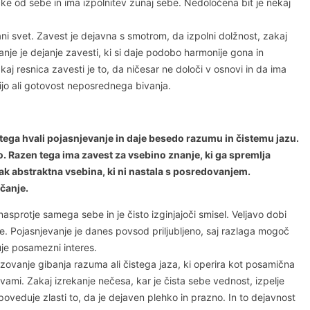
ločke od sebe in ima izpolnitev zunaj sebe. Nedoločena bit je nekaj
rani svet. Zavest je dejavna s smotrom, da izpolni dolžnost, zakaj
anje je dejanje zavesti, ki si daje podobo harmonije gona in
kaj resnica zavesti je to, da ničesar ne določi v osnovi in da ima
ijo ali gotovost neposrednega bivanja.
tega hvali pojasnjevanje in daje besedo razumu in čistemu jazu.
. Razen tega ima zavest za vsebino znanje, ki ga spremlja
ak abstraktna vsebina, ki ni nastala s posredovanjem.
ičanje.
nasprotje samega sebe in je čisto izginjajoči smisel. Veljavo dobi
uje. Pojasnjevanje je danes povsod priljubljeno, saj razlaga mogoč
uje posamezni interes.
azovanje gibanja razuma ali čistega jaza, ki operira kot posamična
ami. Zakaj izrekanje nečesa, kar je čista sebe vednost, izpelje
oveduje zlasti to, da je dejaven plehko in prazno. In to dejavnost