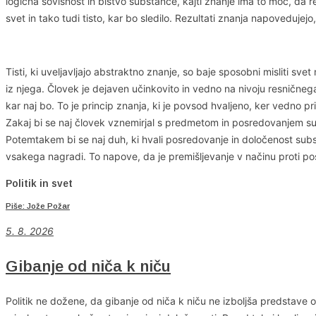
logična sovisnost in bistvo substance, kajti znanje ima to moč, da
svet in tako tudi tisto, kar bo sledilo. Rezultati znanja napoveduj
Tisti, ki uveljavljajo abstraktno znanje, so baje sposobni misliti sv
iz njega. Človek je dejaven učinkovito in vedno na nivoju resničnega
kar naj bo. To je princip znanja, ki je povsod hvaljeno, ker vedno p
Zakaj bi se naj človek vznemirjal s predmetom in posredovanjem subs
Potemtakem bi se naj duh, ki hvali posredovanje in določenost substan
vsakega nagradi. To napove, da je premišljevanje v načinu proti pos
Politik in svet
Piše: Jože Požar
5. 8. 2026
Gibanje od niča k niču
Politik ne dožene, da gibanje od niča k niču ne izboljša predstave 