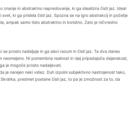
 znanje in abstraktno napredovanje, ki ga idealizira čisti jaz. Ideal
i svet, ki ga pridela čisti jaz. Spozna se na igro abstrakcij in početje
la, ampak samo tisto abstraktno in koristno. Zato je ničvredno
i se prosto nadaljuje in ga slavi razum in čisti jaz. Ta dva danes
sto in neomejeno. Ni pomembna realnost in njej pripadajoča dejanskost,
i ga je mogoče prosto nadaljevati.
 da je narejen neki videz. Duh izpolni subjektivno nastrojenost tako,
Skratka, predmet postane čisti jaz, to pa je zmožnost za to, da