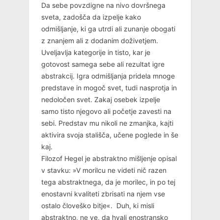
Da sebe povzdigne na nivo dovršnega
sveta, zadošča da izpelje kako
odmišljanje, ki ga utrdi ali zunanje obogati
z znanjem ali z dodanim doživetjem.
Uveljavlja kategorije in tisto, kar je
gotovost samega sebe ali rezultat igre
abstrakcij. Igra odmišljanja pridela mnoge
predstave in mogoč svet, tudi nasprotja in
nedoločen svet. Zakaj osebek izpelje
samo tisto njegovo ali početje zavesti na
sebi. Predstav mu nikoli ne zmanjka, kajti
aktivira svoja stališča, učene poglede in še
kaj.
Filozof Hegel je abstraktno mišljenje opisal
v stavku: »V morilcu ne videti nič razen
tega abstraktnega, da je morilec, in po tej
enostavni kvaliteti zbrisati na njem vse
ostalo človeško bitje«. Duh, ki misli
abstraktno, ne ve, da hvali enostransko