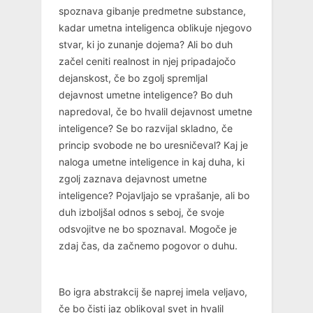
spoznava gibanje predmetne substance,
kadar umetna inteligenca oblikuje njegovo
stvar, ki jo zunanje dojema? Ali bo duh
začel ceniti realnost in njej pripadajočo
dejanskost, če bo zgolj spremljal
dejavnost umetne inteligence? Bo duh
napredoval, če bo hvalil dejavnost umetne
inteligence? Se bo razvijal skladno, če
princip svobode ne bo uresničeval? Kaj je
naloga umetne inteligence in kaj duha, ki
zgolj zaznava dejavnost umetne
inteligence? Pojavljajo se vprašanje, ali bo
duh izboljšal odnos s seboj, če svoje
odsvojitve ne bo spoznaval. Mogoče je
zdaj čas, da začnemo pogovor o duhu.
Bo igra abstrakcij še naprej imela veljavo,
če bo čisti jaz oblikoval svet in hvalil