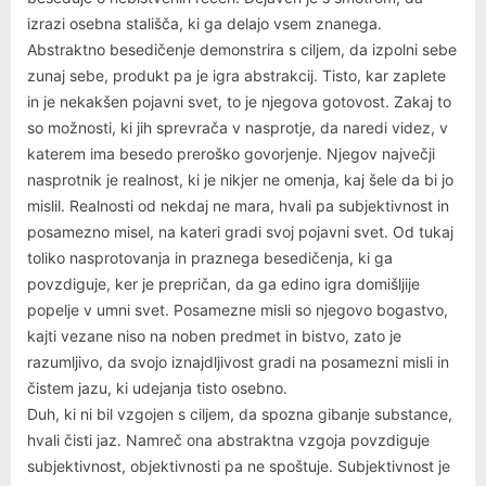
izrazi osebna stališča, ki ga delajo vsem znanega.
Abstraktno besedičenje demonstrira s ciljem, da izpolni sebe
zunaj sebe, produkt pa je igra abstrakcij. Tisto, kar zaplete
in je nekakšen pojavni svet, to je njegova gotovost. Zakaj to
so možnosti, ki jih sprevrača v nasprotje, da naredi videz, v
katerem ima besedo preroško govorjenje. Njegov največji
nasprotnik je realnost, ki je nikjer ne omenja, kaj šele da bi jo
mislil. Realnosti od nekdaj ne mara, hvali pa subjektivnost in
posamezno misel, na kateri gradi svoj pojavni svet. Od tukaj
toliko nasprotovanja in praznega besedičenja, ki ga
povzdiguje, ker je prepričan, da ga edino igra domišljije
popelje v umni svet. Posamezne misli so njegovo bogastvo,
kajti vezane niso na noben predmet in bistvo, zato je
razumljivo, da svojo iznajdljivost gradi na posamezni misli in
čistem jazu, ki udejanja tisto osebno.
Duh, ki ni bil vzgojen s ciljem, da spozna gibanje substance,
hvali čisti jaz. Namreč ona abstraktna vzgoja povzdiguje
subjektivnost, objektivnosti pa ne spoštuje. Subjektivnost je