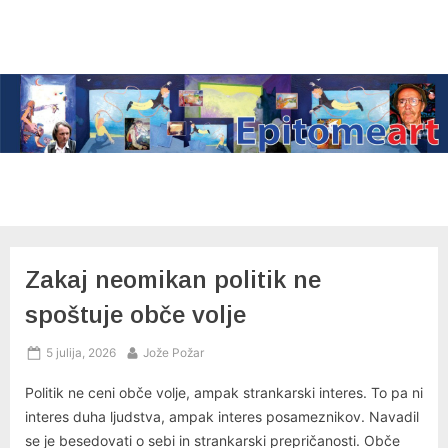
Skip
to
content
Zakaj neomikan politik ne
spoštuje obče volje
Posted
By
5 julija, 2026
Jože Požar
on
Politik ne ceni obče volje, ampak strankarski interes. To pa ni
interes duha ljudstva, ampak interes posameznikov. Navadil
se je besedovati o sebi in strankarski prepričanosti. Obče