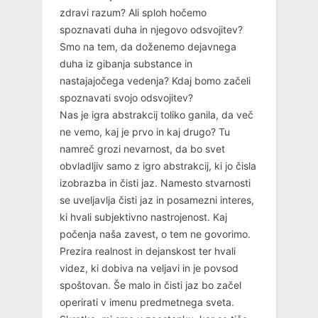
zdravi razum? Ali sploh hočemo
spoznavati duha in njegovo odsvojitev?
Smo na tem, da doženemo dejavnega
duha iz gibanja substance in
nastajajočega vedenja? Kdaj bomo začeli
spoznavati svojo odsvojitev?
Nas je igra abstrakcij toliko ganila, da več
ne vemo, kaj je prvo in kaj drugo? Tu
namreč grozi nevarnost, da bo svet
obvladljiv samo z igro abstrakcij, ki jo čisla
izobrazba in čisti jaz. Namesto stvarnosti
se uveljavlja čisti jaz in posamezni interes,
ki hvali subjektivno nastrojenost. Kaj
počenja naša zavest, o tem ne govorimo.
Prezira realnost in dejanskost ter hvali
videz, ki dobiva na veljavi in je povsod
spoštovan. Še malo in čisti jaz bo začel
operirati v imenu predmetnega sveta.