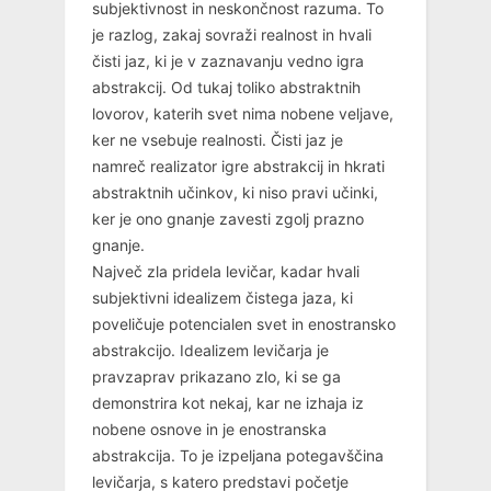
subjektivnost in neskončnost razuma. To
je razlog, zakaj sovraži realnost in hvali
čisti jaz, ki je v zaznavanju vedno igra
abstrakcij. Od tukaj toliko abstraktnih
lovorov, katerih svet nima nobene veljave,
ker ne vsebuje realnosti. Čisti jaz je
namreč realizator igre abstrakcij in hkrati
abstraktnih učinkov, ki niso pravi učinki,
ker je ono gnanje zavesti zgolj prazno
gnanje.
Največ zla pridela levičar, kadar hvali
subjektivni idealizem čistega jaza, ki
poveličuje potencialen svet in enostransko
abstrakcijo. Idealizem levičarja je
pravzaprav prikazano zlo, ki se ga
demonstrira kot nekaj, kar ne izhaja iz
nobene osnove in je enostranska
abstrakcija. To je izpeljana potegavščina
levičarja, s katero predstavi početje