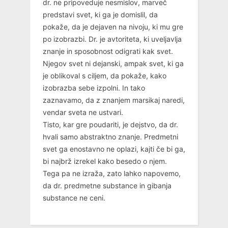
dr. ne pripoveduje nesmislov, marveč
predstavi svet, ki ga je domislil, da
pokaže, da je dejaven na nivoju, ki mu gre
po izobrazbi. Dr. je avtoriteta, ki uveljavlja
znanje in sposobnost odigrati kak svet.
Njegov svet ni dejanski, ampak svet, ki ga
je oblikoval s ciljem, da pokaže, kako
izobrazba sebe izpolni. In tako
zaznavamo, da z znanjem marsikaj naredi,
vendar sveta ne ustvari.
Tisto, kar gre poudariti, je dejstvo, da dr.
hvali samo abstraktno znanje. Predmetni
svet ga enostavno ne oplazi, kajti če bi ga,
bi najbrž izrekel kako besedo o njem.
Tega pa ne izraža, zato lahko napovemo,
da dr. predmetne substance in gibanja
substance ne ceni.