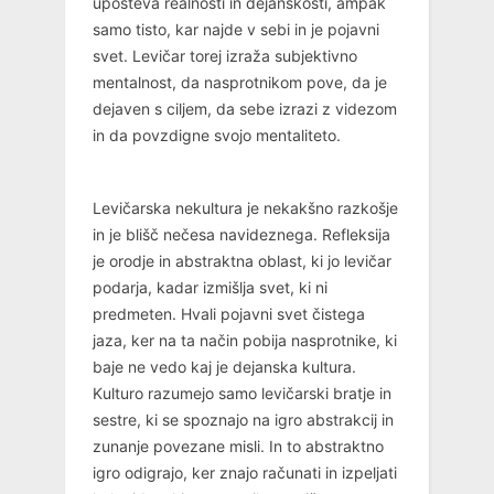
upošteva realnosti in dejanskosti, ampak
samo tisto, kar najde v sebi in je pojavni
svet. Levičar torej izraža subjektivno
mentalnost, da nasprotnikom pove, da je
dejaven s ciljem, da sebe izrazi z videzom
in da povzdigne svojo mentaliteto.
Levičarska nekultura je nekakšno razkošje
in je blišč nečesa navideznega. Refleksija
je orodje in abstraktna oblast, ki jo levičar
podarja, kadar izmišlja svet, ki ni
predmeten. Hvali pojavni svet čistega
jaza, ker na ta način pobija nasprotnike, ki
baje ne vedo kaj je dejanska kultura.
Kulturo razumejo samo levičarski bratje in
sestre, ki se spoznajo na igro abstrakcij in
zunanje povezane misli. In to abstraktno
igro odigrajo, ker znajo računati in izpeljati