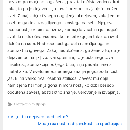
povsod poudarjeno naglašena, prav tako čista vednost kot
taka, to pa je dejavnost, ki hvali predpostavljanje in možen
svet. Zunaj subjektivnega nagnjenja ni dejaven, zakaj edino
osebno ga dela iznajdljivega in čistega na sebi. Njegova
posebnost je v tem, da izrazi, kar najde v sebi in je mogoč
svet, ki ni določna vsebina, ker ni bil vzgojen tako, da svet
določa na sebi. Nedoločenost ga dela namišljenega in
abstraktno igrivega. Zakaj nedoločenost ga žene v to, da je
dejaven pomanjkljivo. Naj spomnim, to je tista negotova
miselnost, abstrakcija božjega bitja, ki jo pridela naivna
metafizika. V svetu neposrednega znanja je gospodar čisti
jaz, ki na veliko hvali osebna stališča. Zavest mu daje
namišljena harmonija gona in moralnosti, ko dobi besedo
občutena zavest, abstraktno znanje, verovanje in izvajanja.
Abstraktno mišljenje
P
Navigacija
Ali je duh dejaven predmetno?
r
N
Mediji realnosti in dejanskosti ne spoštujejo
prispevka