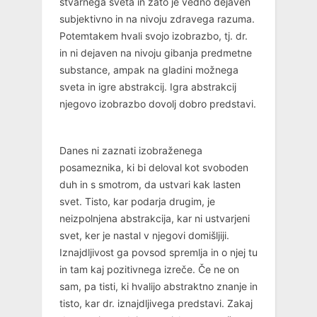
stvarnega sveta in zato je vedno dejaven
subjektivno in na nivoju zdravega razuma.
Potemtakem hvali svojo izobrazbo, tj. dr.
in ni dejaven na nivoju gibanja predmetne
substance, ampak na gladini možnega
sveta in igre abstrakcij. Igra abstrakcij
njegovo izobrazbo dovolj dobro predstavi.
Danes ni zaznati izobraženega
posameznika, ki bi deloval kot svoboden
duh in s smotrom, da ustvari kak lasten
svet. Tisto, kar podarja drugim, je
neizpolnjena abstrakcija, kar ni ustvarjeni
svet, ker je nastal v njegovi domišljiji.
Iznajdljivost ga povsod spremlja in o njej tu
in tam kaj pozitivnega izreče. Če ne on
sam, pa tisti, ki hvalijo abstraktno znanje in
tisto, kar dr. iznajdljivega predstavi. Zakaj