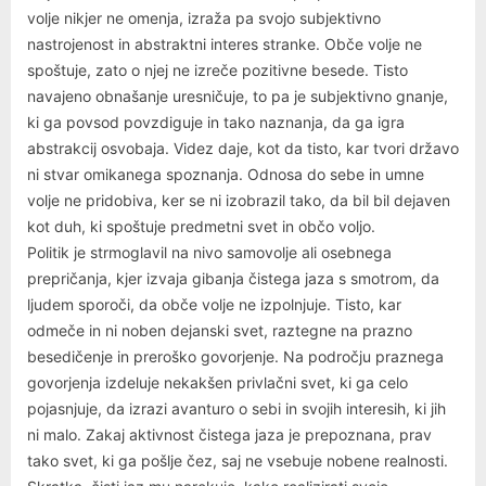
volje nikjer ne omenja, izraža pa svojo subjektivno
nastrojenost in abstraktni interes stranke. Obče volje ne
spoštuje, zato o njej ne izreče pozitivne besede. Tisto
navajeno obnašanje uresničuje, to pa je subjektivno gnanje,
ki ga povsod povzdiguje in tako naznanja, da ga igra
abstrakcij osvobaja. Videz daje, kot da tisto, kar tvori državo
ni stvar omikanega spoznanja. Odnosa do sebe in umne
volje ne pridobiva, ker se ni izobrazil tako, da bil bil dejaven
kot duh, ki spoštuje predmetni svet in občo voljo.
Politik je strmoglavil na nivo samovolje ali osebnega
prepričanja, kjer izvaja gibanja čistega jaza s smotrom, da
ljudem sporoči, da obče volje ne izpolnjuje. Tisto, kar
odmeče in ni noben dejanski svet, raztegne na prazno
besedičenje in preroško govorjenje. Na področju praznega
govorjenja izdeluje nekakšen privlačni svet, ki ga celo
pojasnjuje, da izrazi avanturo o sebi in svojih interesih, ki jih
ni malo. Zakaj aktivnost čistega jaza je prepoznana, prav
tako svet, ki ga pošlje čez, saj ne vsebuje nobene realnosti.