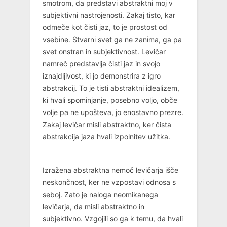
smotrom, da predstavi abstraktni moj v
subjektivni nastrojenosti. Zakaj tisto, kar
odmeče kot čisti jaz, to je prostost od
vsebine. Stvarni svet ga ne zanima, ga pa
svet onstran in subjektivnost. Levičar
namreč predstavlja čisti jaz in svojo
iznajdljivost, ki jo demonstrira z igro
abstrakcij. To je tisti abstraktni idealizem,
ki hvali spominjanje, posebno voljo, obče
volje pa ne upošteva, jo enostavno prezre.
Zakaj levičar misli abstraktno, ker čista
abstrakcija jaza hvali izpolnitev užitka.
Izražena abstraktna nemoč levičarja išče
neskončnost, ker ne vzpostavi odnosa s
seboj. Zato je naloga neomikanega
levičarja, da misli abstraktno in
subjektivno. Vzgojili so ga k temu, da hvali