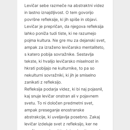
Levičar sebe razmeče na abstraktni videz
in lastno iznajdljivost. O tem govorijo
površne refleksije, ki jih spiše in objavi.
Levičar je prepričan, da njegova refleksija
lahko poniža tudi tiste, ki ne razumejo
pojma kultura. Ne gre mu za dejanski svet,
ampak za izraženo levičarsko mentaliteto,
s katero pobija sovražnike. Sestavlja
tekste, ki hvalijo levičarsko miselnost in
hkrati pobijajo ne kulturnike, to pa so
nekulturni sovražniki, ki jih je smiselno
zanikati z refleksijo.
Refleksija podarja videz, ki bi naj pojasnil,
kaj snuje levičar onstran ali v pojavnem
svetu. To ni določen predmetni svet,
ampak preseganje enostranske
abstrakcije, ki uveljavlja posebno. Zakaj
levičar izdeluje svet z refleksijo, ker ne