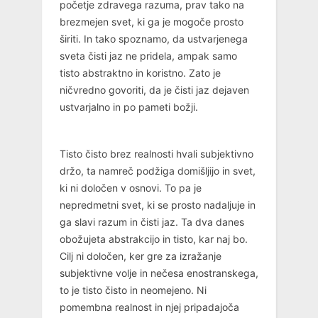
početje zdravega razuma, prav tako na
brezmejen svet, ki ga je mogoče prosto
širiti. In tako spoznamo, da ustvarjenega
sveta čisti jaz ne pridela, ampak samo
tisto abstraktno in koristno. Zato je
ničvredno govoriti, da je čisti jaz dejaven
ustvarjalno in po pameti božji.
Tisto čisto brez realnosti hvali subjektivno
držo, ta namreč podžiga domišljijo in svet,
ki ni določen v osnovi. To pa je
nepredmetni svet, ki se prosto nadaljuje in
ga slavi razum in čisti jaz. Ta dva danes
obožujeta abstrakcijo in tisto, kar naj bo.
Cilj ni določen, ker gre za izražanje
subjektivne volje in nečesa enostranskega,
to je tisto čisto in neomejeno. Ni
pomembna realnost in njej pripadajoča