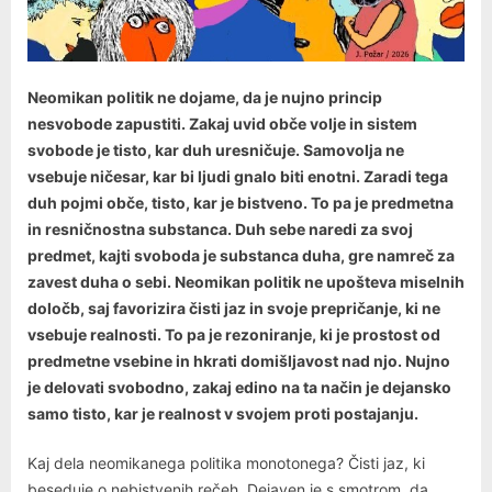
Neomikan politik ne dojame, da je nujno princip
nesvobode zapustiti. Zakaj uvid obče volje in sistem
svobode je tisto, kar duh uresničuje. Samovolja ne
vsebuje ničesar, kar bi ljudi gnalo biti enotni. Zaradi tega
duh pojmi obče, tisto, kar je bistveno. To pa je predmetna
in resničnostna substanca. Duh sebe naredi za svoj
predmet, kajti svoboda je substanca duha, gre namreč za
zavest duha o sebi. Neomikan politik ne upošteva miselnih
določb, saj favorizira čisti jaz in svoje prepričanje, ki ne
vsebuje realnosti. To pa je rezoniranje, ki je prostost od
predmetne vsebine in hkrati domišljavost nad njo. Nujno
je delovati svobodno, zakaj edino na ta način je dejansko
samo tisto, kar je realnost v svojem proti postajanju.
Kaj dela neomikanega politika monotonega? Čisti jaz, ki
beseduje o nebistvenih rečeh. Dejaven je s smotrom, da