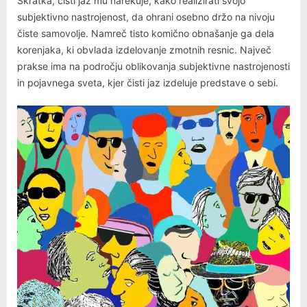
Skratka, čisti jaz mu narekuje, kako realizirati svojo
subjektivno nastrojenost, da ohrani osebno držo na nivoju
čiste samovolje. Namreč tisto komično obnašanje ga dela
korenjaka, ki obvlada izdelovanje zmotnih resnic. Največ
prakse ima na področju oblikovanja subjektivne nastrojenosti
in pojavnega sveta, kjer čisti jaz izdeluje predstave o sebi.