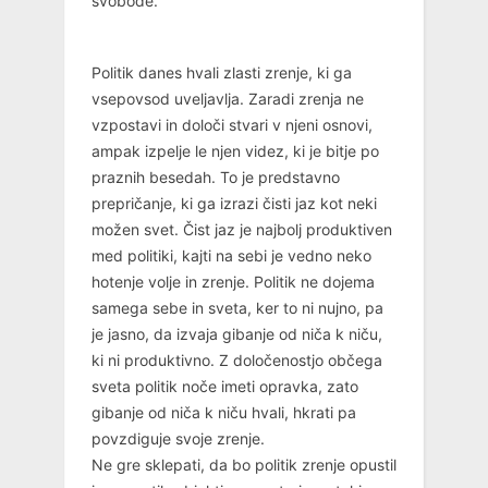
svobode.
Politik danes hvali zlasti zrenje, ki ga
vsepovsod uveljavlja. Zaradi zrenja ne
vzpostavi in določi stvari v njeni osnovi,
ampak izpelje le njen videz, ki je bitje po
praznih besedah. To je predstavno
prepričanje, ki ga izrazi čisti jaz kot neki
možen svet. Čist jaz je najbolj produktiven
med politiki, kajti na sebi je vedno neko
hotenje volje in zrenje. Politik ne dojema
samega sebe in sveta, ker to ni nujno, pa
je jasno, da izvaja gibanje od niča k niču,
ki ni produktivno. Z določenostjo občega
sveta politik noče imeti opravka, zato
gibanje od niča k niču hvali, hkrati pa
povzdiguje svoje zrenje.
Ne gre sklepati, da bo politik zrenje opustil