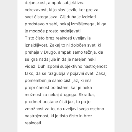
dejanskost, ampak subjektivna
odrezavost, ki jo slavi jezik, ker gre za
svet čistega jaza. Cilj duha je izdelati
predstavo o sebi, nekaj izmišljenega, ki ga
je mogoče prosto nadaljevati.
Tisto čisto brez realnosti uveljavlja
iznajdljivost. Zakaj to ni določen svet, ki
prehaja v Drugo, ampak samo težnja, da
se igra nadaljuje in da je narejen neki
videz. Duh izpolni subjektivno nastrojenost
tako, da se razgublja v pojavni svet. Zakaj
pomemben je samo čisti jaz, ki ima
prepričanost po tistem, kar je neka
možnost za nekaj drugega. Skratka,
predmet postane čisti jaz, to pa je
zmožnost za to, da uveljavi svojo osebno
nastrojenost, ki je tisto čisto in brez
realnosti.