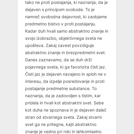
tako ne proti postajanja, ki naznanja, da je
dejaven s principom svobode. To je
namreč svobodna dejavnost, ki zaobjame
predmetno bistvo v proti postajanju.
Kadar duh hvali samo abstraktno znanje in
svojo izobrazbo, objektivnega sveta ne
upošteva. Zakaj zavest povzdiguje
abstraktno znanje in brezpredmetni svet.
Danes zaznavamo, da se duh drži
pojavnega sveta, ki ga favorizira čisti jaz.
Čisti jaz je dejaven navajeno in sploh ne v
interesu, da izpelje posredovanje in proti
postajanje predmetne substance. To
naznanja, da je zadovoljen s tistim, kar
pridela in hvali kot abstraktni svet. Sebe
kot duha ne spoznava in je dejaven daleč
stran od stvarnega sveta. Zakaj stvarni
svet ga ne pritegne, kajti abstraktno
znanje je vedno pri roki in lahkomiselno