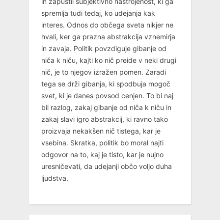
in zapustil subjektivno nastrojenost, ki ga
spremlja tudi tedaj, ko udejanja kak
interes. Odnos do občega sveta nikjer ne
hvali, ker ga prazna abstrakcija vznemirja
in zavaja. Politik povzdiguje gibanje od
niča k niču, kajti ko nič preide v neki drugi
nič, je to njegov izražen pomen. Zaradi
tega se drži gibanja, ki spodbuja mogoč
svet, ki je danes povsod cenjen. To bi naj
bil razlog, zakaj gibanje od niča k niču in
zakaj slavi igro abstrakcij, ki ravno tako
proizvaja nekakšen nič tistega, kar je
vsebina. Skratka, politik bo moral najti
odgovor na to, kaj je tisto, kar je nujno
uresničevati, da udejanji občo voljo duha
ljudstva.