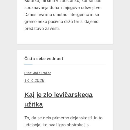
Skratka, mi smo v zaostanku, kar se tiče
spoznavanja duha in njegove odsvojitve.
Danes hvalimo umetno inteligenco in se
gremo neko pasivno držo ter si dajemo
predstavo zavesti.
Čista sebe vednost
Piše: Jože Požar
17. 7. 2026
Kaj je zlo levičarskega
užitka
To, da se dela primerno dejanskosti. In to
udejanja, ko hvali igro abstrakcij s