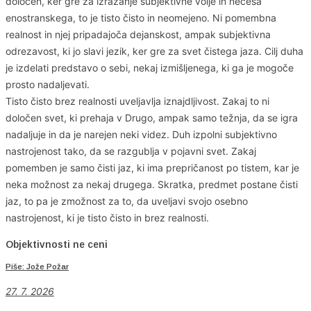
določen, ker gre za izražanje subjektivne volje in nečesa
enostranskega, to je tisto čisto in neomejeno. Ni pomembna
realnost in njej pripadajoča dejanskost, ampak subjektivna
odrezavost, ki jo slavi jezik, ker gre za svet čistega jaza. Cilj duha
je izdelati predstavo o sebi, nekaj izmišljenega, ki ga je mogoče
prosto nadaljevati.
Tisto čisto brez realnosti uveljavlja iznajdljivost. Zakaj to ni
določen svet, ki prehaja v Drugo, ampak samo težnja, da se igra
nadaljuje in da je narejen neki videz. Duh izpolni subjektivno
nastrojenost tako, da se razgublja v pojavni svet. Zakaj
pomemben je samo čisti jaz, ki ima prepričanost po tistem, kar je
neka možnost za nekaj drugega. Skratka, predmet postane čisti
jaz, to pa je zmožnost za to, da uveljavi svojo osebno
nastrojenost, ki je tisto čisto in brez realnosti.
Objektivnosti ne ceni
Piše: Jože Požar
27. 7. 2026