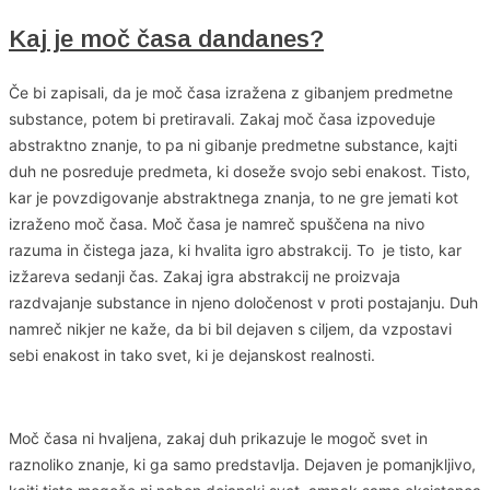
Kaj je moč časa dandanes?
Če bi zapisali, da je moč časa izražena z gibanjem predmetne
substance, potem bi pretiravali. Zakaj moč časa izpoveduje
abstraktno znanje, to pa ni gibanje predmetne substance, kajti
duh ne posreduje predmeta, ki doseže svojo sebi enakost. Tisto,
kar je povzdigovanje abstraktnega znanja, to ne gre jemati kot
izraženo moč časa. Moč časa je namreč spuščena na nivo
razuma in čistega jaza, ki hvalita igro abstrakcij. To je tisto, kar
izžareva sedanji čas. Zakaj igra abstrakcij ne proizvaja
razdvajanje substance in njeno določenost v proti postajanju. Duh
namreč nikjer ne kaže, da bi bil dejaven s ciljem, da vzpostavi
sebi enakost in tako svet, ki je dejanskost realnosti.
Moč časa ni hvaljena, zakaj duh prikazuje le mogoč svet in
raznoliko znanje, ki ga samo predstavlja. Dejaven je pomanjkljivo,