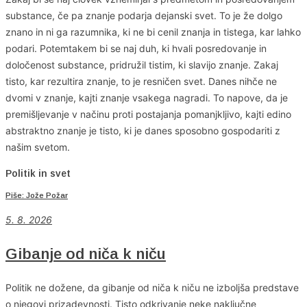
substance, če pa znanje podarja dejanski svet. To je že dolgo
znano in ni ga razumnika, ki ne bi cenil znanja in tistega, kar lahko
podari. Potemtakem bi se naj duh, ki hvali posredovanje in
določenost substance, pridružil tistim, ki slavijo znanje. Zakaj
tisto, kar rezultira znanje, to je resničen svet. Danes nihče ne
dvomi v znanje, kajti znanje vsakega nagradi. To napove, da je
premišljevanje v načinu proti postajanja pomanjkljivo, kajti edino
abstraktno znanje je tisto, ki je danes sposobno gospodariti z
našim svetom.
Politik in svet
Piše: Jože Požar
5. 8. 2026
Gibanje od niča k niču
Politik ne dožene, da gibanje od niča k niču ne izboljša predstave
o njegovi prizadevnosti. Tisto odkrivanje neke naključne