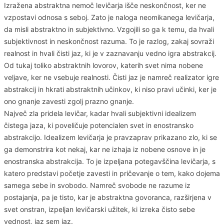
Izražena abstraktna nemoč levičarja išče neskončnost, ker ne
vzpostavi odnosa s seboj. Zato je naloga neomikanega levičarja,
da misli abstraktno in subjektivno. Vzgojili so ga k temu, da hvali
subjektivnost in neskončnost razuma. To je razlog, zakaj sovraži
realnost in hvali čisti jaz, ki je v zaznavanju vedno igra abstrakcij.
Od tukaj toliko abstraktnih lovorov, katerih svet nima nobene
veljave, ker ne vsebuje realnosti. Čisti jaz je namreč realizator igre
abstrakcij in hkrati abstraktnih učinkov, ki niso pravi učinki, ker je
ono gnanje zavesti zgolj prazno gnanje.
Največ zla pridela levičar, kadar hvali subjektivni idealizem
čistega jaza, ki poveličuje potencialen svet in enostransko
abstrakcijo. Idealizem levičarja je pravzaprav prikazano zlo, ki se
ga demonstrira kot nekaj, kar ne izhaja iz nobene osnove in je
enostranska abstrakcija. To je izpeljana potegavščina levičarja, s
katero predstavi početje zavesti in pričevanje o tem, kako dojema
samega sebe in svobodo. Namreč svobode ne razume iz
postajanja, pa je tisto, kar je abstraktna govoranca, razširjena v
svet onstran, izpeljan levičarski užitek, ki izreka čisto sebe
vednost, jaz sem jaz.