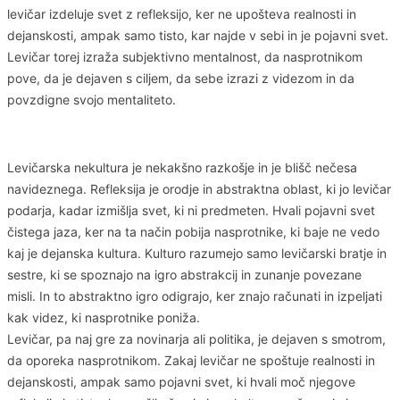
levičar izdeluje svet z refleksijo, ker ne upošteva realnosti in
dejanskosti, ampak samo tisto, kar najde v sebi in je pojavni svet.
Levičar torej izraža subjektivno mentalnost, da nasprotnikom
pove, da je dejaven s ciljem, da sebe izrazi z videzom in da
povzdigne svojo mentaliteto.
Levičarska nekultura je nekakšno razkošje in je blišč nečesa
navideznega. Refleksija je orodje in abstraktna oblast, ki jo levičar
podarja, kadar izmišlja svet, ki ni predmeten. Hvali pojavni svet
čistega jaza, ker na ta način pobija nasprotnike, ki baje ne vedo
kaj je dejanska kultura. Kulturo razumejo samo levičarski bratje in
sestre, ki se spoznajo na igro abstrakcij in zunanje povezane
misli. In to abstraktno igro odigrajo, ker znajo računati in izpeljati
kak videz, ki nasprotnike poniža.
Levičar, pa naj gre za novinarja ali politika, je dejaven s smotrom,
da oporeka nasprotnikom. Zakaj levičar ne spoštuje realnosti in
dejanskosti, ampak samo pojavni svet, ki hvali moč njegove