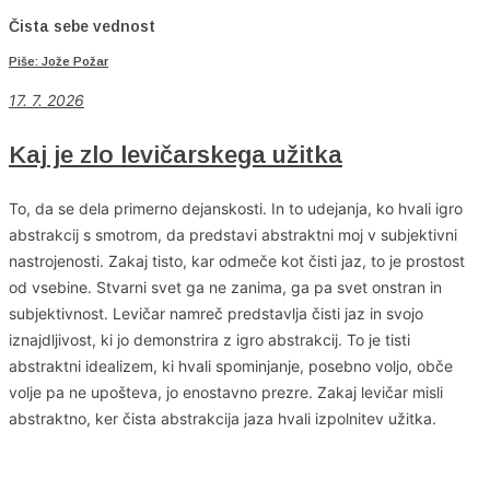
Čista sebe vednost
Piše: Jože Požar
17. 7. 2026
Kaj je zlo levičarskega užitka
To, da se dela primerno dejanskosti. In to udejanja, ko hvali igro
abstrakcij s smotrom, da predstavi abstraktni moj v subjektivni
nastrojenosti. Zakaj tisto, kar odmeče kot čisti jaz, to je prostost
od vsebine. Stvarni svet ga ne zanima, ga pa svet onstran in
subjektivnost. Levičar namreč predstavlja čisti jaz in svojo
iznajdljivost, ki jo demonstrira z igro abstrakcij. To je tisti
abstraktni idealizem, ki hvali spominjanje, posebno voljo, obče
volje pa ne upošteva, jo enostavno prezre. Zakaj levičar misli
abstraktno, ker čista abstrakcija jaza hvali izpolnitev užitka.