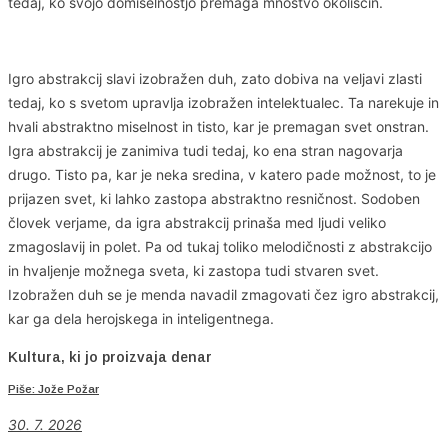
tedaj, ko svojo domiselnostjo premaga mnoštvo okoliščin.
Igro abstrakcij slavi izobražen duh, zato dobiva na veljavi zlasti
tedaj, ko s svetom upravlja izobražen intelektualec. Ta narekuje in
hvali abstraktno miselnost in tisto, kar je premagan svet onstran.
Igra abstrakcij je zanimiva tudi tedaj, ko ena stran nagovarja
drugo. Tisto pa, kar je neka sredina, v katero pade možnost, to je
prijazen svet, ki lahko zastopa abstraktno resničnost. Sodoben
človek verjame, da igra abstrakcij prinaša med ljudi veliko
zmagoslavij in polet. Pa od tukaj toliko melodičnosti z abstrakcijo
in hvaljenje možnega sveta, ki zastopa tudi stvaren svet.
Izobražen duh se je menda navadil zmagovati čez igro abstrakcij,
kar ga dela herojskega in inteligentnega.
Kultura, ki jo proizvaja denar
Piše: Jože Požar
30. 7. 2026