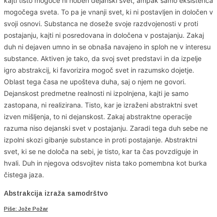
kajti tisto mogoče ni noben dejanski svet, ampak samo eksistenca
mogočega sveta. To pa je vnanji svet, ki ni postavljen in določen v
svoji osnovi. Substanca ne doseže svoje razdvojenosti v proti
postajanju, kajti ni posredovana in določena v postajanju. Zakaj
duh ni dejaven umno in se obnaša navajeno in sploh ne v interesu
substance. Aktiven je tako, da svoj svet predstavi in da izpelje
igro abstrakcij, ki favorizira mogoč svet in razumsko dojetje.
Oblast tega časa ne upošteva duha, saj o njem ne govori.
Dejanskost predmetne realnosti ni izpolnjena, kajti je samo
zastopana, ni realizirana. Tisto, kar je izraženi abstraktni svet
izven mišljenja, to ni dejanskost. Zakaj abstraktne operacije
razuma niso dejanski svet v postajanju. Zaradi tega duh sebe ne
izpolni skozi gibanje substance in proti postajanje. Abstraktni
svet, ki se ne določa na sebi, je tisto, kar ta čas povzdiguje in
hvali. Duh in njegova odsvojitev nista tako pomembna kot burka
čistega jaza.
Abstrakcija izraža samodrštvo
Piše: Jože Požar