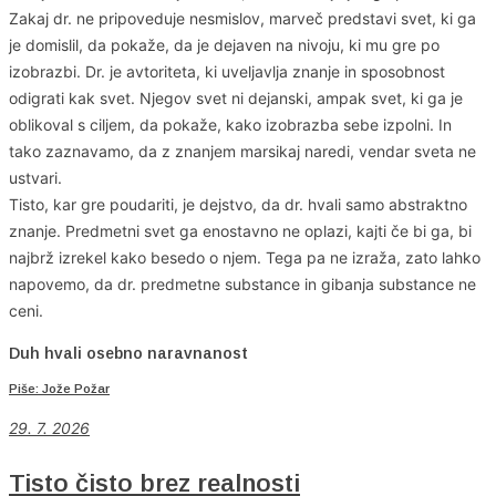
Zakaj dr. ne pripoveduje nesmislov, marveč predstavi svet, ki ga
je domislil, da pokaže, da je dejaven na nivoju, ki mu gre po
izobrazbi. Dr. je avtoriteta, ki uveljavlja znanje in sposobnost
odigrati kak svet. Njegov svet ni dejanski, ampak svet, ki ga je
oblikoval s ciljem, da pokaže, kako izobrazba sebe izpolni. In
tako zaznavamo, da z znanjem marsikaj naredi, vendar sveta ne
ustvari.
Tisto, kar gre poudariti, je dejstvo, da dr. hvali samo abstraktno
znanje. Predmetni svet ga enostavno ne oplazi, kajti če bi ga, bi
najbrž izrekel kako besedo o njem. Tega pa ne izraža, zato lahko
napovemo, da dr. predmetne substance in gibanja substance ne
ceni.
Duh hvali osebno naravnanost
Piše: Jože Požar
29. 7. 2026
Tisto čisto brez realnosti