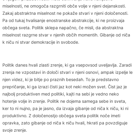
miselnosti, ne omogoča razgrniti obče volje v njeni dejanskosti.
Zakaj abstraktna miselnost ne pokaže stvari v njeni določenosti.
Pa od tukaj hvalisanje enostranske abstrakcije, ki ne proizvaja
občega sveta. Politik sklepa napačno, če misli, da abstraktna
miselnost razgrne stvar v njenih občih momentih. Gibanje od niča
k niču ni stvar demokracije in svobode.
Politik danes hvali zlasti zrenje, ki ga vsepovsod uveljavlja. Zaradi
zrenja ne vzpostavi in določi stvari v njeni osnovi, ampak izpelje le
njen videz, ki je bitje po praznih besedah. To je predstavno
prepričanje, ki ga izrazi čisti jaz kot neki možen svet. Čist jaz je
najbolj produktiven med politiki, kajti na sebi je vedno neko
hotenje volje in zrenje. Politik ne dojema samega sebe in sveta,
ker to ni nujno, pa je jasno, da izvaja gibanje od niča k niču, ki ni
produktivno. Z določenostjo občega sveta politik noče imeti
opravka, zato gibanje od niča k niču hvali, hkrati pa povzdiguje
svoje zrenje.