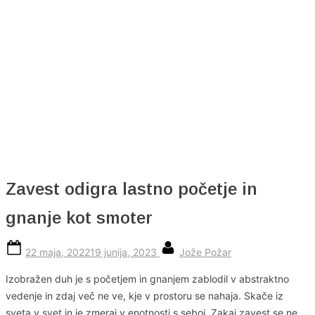
Skip
to
content
Zavest odigra lastno početje in
gnanje kot smoter
Posted
By
22 maja, 2022
19 junija, 2023
Jože Požar
on
Izobražen duh je s početjem in gnanjem zablodil v abstraktno
vedenje in zdaj več ne ve, kje v prostoru se nahaja. Skače iz
sveta v svet in je zmeraj v enotnosti s seboj. Zakaj zavest se ne