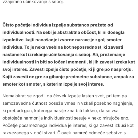
vzajemno učinkovanje s seboj.
Čisto početje individua izpelje substanco prežeto od
individualnosti. Na sebi je abstraktna občost, ki ni dosegla
izpolnitve, kajti nanašanje izvorne narave je zgolj smoter
individua. To je neka vsebina kot neposrednost, ki zavesti
nastane kot izrekanje učinkovanja s seboj. Ali, prežemanje
individualnosti in biti so ločeni momenti, ki jih zavest izreka kot
svoj interes. Zavest izpelje čisto početje, ki ji gre po nasprotju.
Kajti zavesti ne gre za gibanje predmetne substance, ampak za
smoter kot smoter, s katerim izpelje svoj interes.
Nemalokrat se zgodi, da človek izpelje lasten svet, pri tem pa
samozavedna čutnost poseže vmes in vzkali posebno nagnjenje,
ki prebudi gon, katerega nasilje zna biti takšno, da se vsa
obstoječa harmonija individualnosti sesuje v neko mirujoče eno.
Početje posameznega individua je interes, ki ga zavest izkusi kot
razvezanega v obči stvari. Človek namreč odmeče sebstvo s