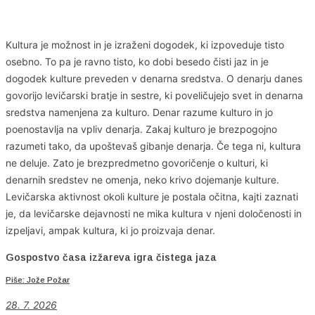
Kultura je možnost in je izraženi dogodek, ki izpoveduje tisto
osebno. To pa je ravno tisto, ko dobi besedo čisti jaz in je
dogodek kulture preveden v denarna sredstva. O denarju danes
govorijo levičarski bratje in sestre, ki poveličujejo svet in denarna
sredstva namenjena za kulturo. Denar razume kulturo in jo
poenostavlja na vpliv denarja. Zakaj kulturo je brezpogojno
razumeti tako, da upoštevaš gibanje denarja. Če tega ni, kultura
ne deluje. Zato je brezpredmetno govoričenje o kulturi, ki
denarnih sredstev ne omenja, neko krivo dojemanje kulture.
Levičarska aktivnost okoli kulture je postala očitna, kajti zaznati
je, da levičarske dejavnosti ne mika kultura v njeni določenosti in
izpeljavi, ampak kultura, ki jo proizvaja denar.
Gospostvo časa izžareva igra čistega jaza
Piše: Jože Požar
28. 7. 2026