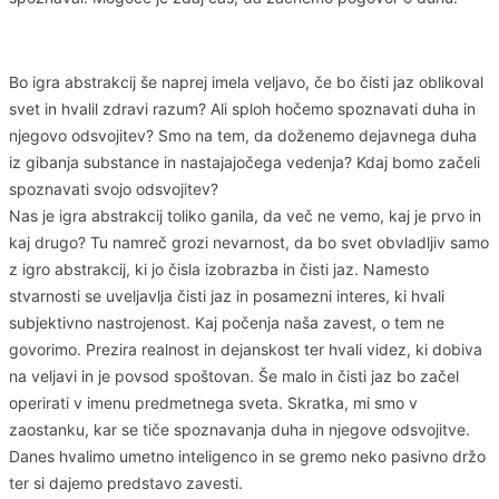
Bo igra abstrakcij še naprej imela veljavo, če bo čisti jaz oblikoval
svet in hvalil zdravi razum? Ali sploh hočemo spoznavati duha in
njegovo odsvojitev? Smo na tem, da doženemo dejavnega duha
iz gibanja substance in nastajajočega vedenja? Kdaj bomo začeli
spoznavati svojo odsvojitev?
Nas je igra abstrakcij toliko ganila, da več ne vemo, kaj je prvo in
kaj drugo? Tu namreč grozi nevarnost, da bo svet obvladljiv samo
z igro abstrakcij, ki jo čisla izobrazba in čisti jaz. Namesto
stvarnosti se uveljavlja čisti jaz in posamezni interes, ki hvali
subjektivno nastrojenost. Kaj počenja naša zavest, o tem ne
govorimo. Prezira realnost in dejanskost ter hvali videz, ki dobiva
na veljavi in je povsod spoštovan. Še malo in čisti jaz bo začel
operirati v imenu predmetnega sveta. Skratka, mi smo v
zaostanku, kar se tiče spoznavanja duha in njegove odsvojitve.
Danes hvalimo umetno inteligenco in se gremo neko pasivno držo
ter si dajemo predstavo zavesti.