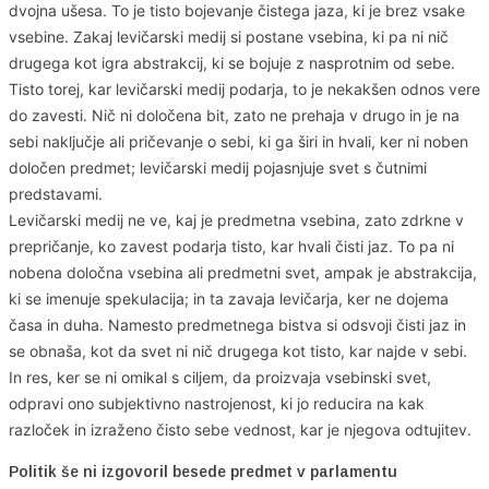
dvojna ušesa. To je tisto bojevanje čistega jaza, ki je brez vsake
vsebine. Zakaj levičarski medij si postane vsebina, ki pa ni nič
drugega kot igra abstrakcij, ki se bojuje z nasprotnim od sebe.
Tisto torej, kar levičarski medij podarja, to je nekakšen odnos vere
do zavesti. Nič ni določena bit, zato ne prehaja v drugo in je na
sebi naključje ali pričevanje o sebi, ki ga širi in hvali, ker ni noben
določen predmet; levičarski medij pojasnjuje svet s čutnimi
predstavami.
Levičarski medij ne ve, kaj je predmetna vsebina, zato zdrkne v
prepričanje, ko zavest podarja tisto, kar hvali čisti jaz. To pa ni
nobena določna vsebina ali predmetni svet, ampak je abstrakcija,
ki se imenuje spekulacija; in ta zavaja levičarja, ker ne dojema
časa in duha. Namesto predmetnega bistva si odsvoji čisti jaz in
se obnaša, kot da svet ni nič drugega kot tisto, kar najde v sebi.
In res, ker se ni omikal s ciljem, da proizvaja vsebinski svet,
odpravi ono subjektivno nastrojenost, ki jo reducira na kak
razloček in izraženo čisto sebe vednost, kar je njegova odtujitev.
Politik še ni izgovoril besede predmet v parlamentu