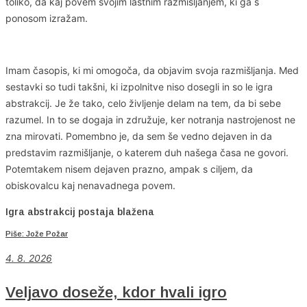
toliko, da kaj povem svojim lastnim razmišljanjem, ki ga s
ponosom izražam.
Imam časopis, ki mi omogoča, da objavim svoja razmišljanja. Med
sestavki so tudi takšni, ki izpolnitve niso dosegli in so le igra
abstrakcij. Je že tako, celo življenje delam na tem, da bi sebe
razumel. In to se dogaja in združuje, ker notranja nastrojenost ne
zna mirovati. Pomembno je, da sem še vedno dejaven in da
predstavim razmišljanje, o katerem duh našega časa ne govori.
Potemtakem nisem dejaven prazno, ampak s ciljem, da
obiskovalcu kaj nenavadnega povem.
Igra abstrakcij postaja blažena
Piše: Jože Požar
4
. 8. 2026
Veljavo doseže, kdor hvali igro