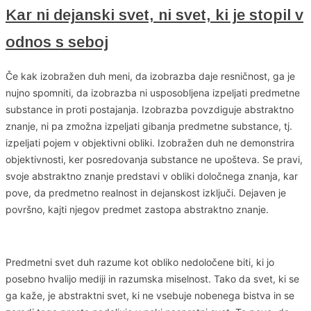
Kar ni dejanski svet, ni svet, ki je stopil v
odnos s seboj
Če kak izobražen duh meni, da izobrazba daje resničnost, ga je
nujno spomniti, da izobrazba ni usposobljena izpeljati predmetne
substance in proti postajanja. Izobrazba povzdiguje abstraktno
znanje, ni pa zmožna izpeljati gibanja predmetne substance, tj.
izpeljati pojem v objektivni obliki. Izobražen duh ne demonstrira
objektivnosti, ker posredovanja substance ne upošteva. Se pravi,
svoje abstraktno znanje predstavi v obliki določnega znanja, kar
pove, da predmetno realnost in dejanskost izključi. Dejaven je
površno, kajti njegov predmet zastopa abstraktno znanje.
Predmetni svet duh razume kot obliko nedoločene biti, ki jo
posebno hvalijo mediji in razumska miselnost. Tako da svet, ki se
ga kaže, je abstraktni svet, ki ne vsebuje nobenega bistva in se