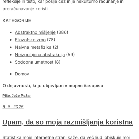
refleksije in tisto, kar pošlje čez in je nekulturno računanje in
preračunavanje koristi.
KATEGORIJE
Abstraktno mišljenje
(386)
Filozofsko zrno
(78)
Naivna metafizika
(2)
Neizpolnjena abstrakcija
(59)
Sodobna umetnost
(8)
Domov
O dejavnosti, ki jo objavljam v mojem časopisu
Piše: Jože Požar
6
. 8. 2026
Upam, da so moja razmišljanja koristna
Statistika moje internetne strani kaže, da več ljudi obiskuje moj