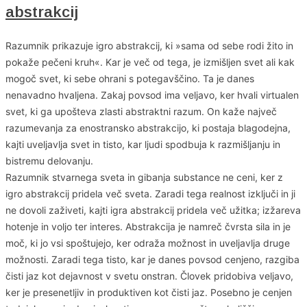
abstrakcij
Razumnik prikazuje igro abstrakcij, ki »sama od sebe rodi žito in
pokaže pečeni kruh«. Kar je več od tega, je izmišljen svet ali kak
mogoč svet, ki sebe ohrani s potegavščino. Ta je danes
nenavadno hvaljena. Zakaj povsod ima veljavo, ker hvali virtualen
svet, ki ga upošteva zlasti abstraktni razum. On kaže največ
razumevanja za enostransko abstrakcijo, ki postaja blagodejna,
kajti uveljavlja svet in tisto, kar ljudi spodbuja k razmišljanju in
bistremu delovanju.
Razumnik stvarnega sveta in gibanja substance ne ceni, ker z
igro abstrakcij pridela več sveta. Zaradi tega realnost izključi in ji
ne dovoli zaživeti, kajti igra abstrakcij pridela več užitka; izžareva
hotenje in voljo ter interes. Abstrakcija je namreč čvrsta sila in je
moč, ki jo vsi spoštujejo, ker odraža možnost in uveljavlja druge
možnosti. Zaradi tega tisto, kar je danes povsod cenjeno, razgiba
čisti jaz kot dejavnost v svetu onstran. Človek pridobiva veljavo,
ker je presenetljiv in produktiven kot čisti jaz. Posebno je cenjen