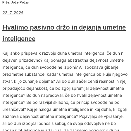
Piše: Jože Požar
22. 7. 2026
Hvalimo pasivno držo in dejanja umetne
inteligence
Kaj lahko prispeva k razvoju duha umetna inteligenca, če duh ni
dejaven prizadevno? Kaj pomaga abstraktna dejavnost umetne
inteligence, če duh svobode ne izpolni? Ali spoznava gibanje
predmetne substance, kadar umetna inteligenca oblikuje njegovo
stvar, ki jo zunanje dojema? Ali bo duh začel ceniti realnost in njej
pripadajočo dejanskost, če bo zgolj spremljal dejavnost umetne
inteligence? Bo duh napredoval, če bo hvalil dejavnost umetne
inteligence? Se bo razvijal skladno, če princip svobode ne bo
uresničeval? Kaj je naloga umetne inteligence in kaj duha, ki zgolj
zaznava dejavnost umetne inteligence? Pojavljajo se vprašanje,
ali bo duh izboljšal odnos s seboj, če svoje odsvojitve ne bo
spoznaval. Mogoče je zdaj čas, da začnemo pogovor o duhu.