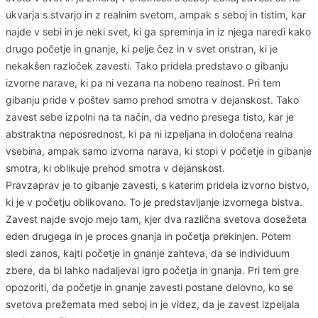
ukvarja s stvarjo in z realnim svetom, ampak s seboj in tistim, kar
najde v sebi in je neki svet, ki ga spreminja in iz njega naredi kako
drugo početje in gnanje, ki pelje čez in v svet onstran, ki je
nekakšen razloček zavesti. Tako pridela predstavo o gibanju
izvorne narave, ki pa ni vezana na nobeno realnost. Pri tem
gibanju pride v poštev samo prehod smotra v dejanskost. Tako
zavest sebe izpolni na ta način, da vedno presega tisto, kar je
abstraktna neposrednost, ki pa ni izpeljana in določena realna
vsebina, ampak samo izvorna narava, ki stopi v početje in gibanje
smotra, ki oblikuje prehod smotra v dejanskost.
Pravzaprav je to gibanje zavesti, s katerim pridela izvorno bistvo,
ki je v početju oblikovano. To je predstavljanje izvornega bistva.
Zavest najde svojo mejo tam, kjer dva različna svetova dosežeta
eden drugega in je proces gnanja in početja prekinjen. Potem
sledi zanos, kajti početje in gnanje zahteva, da se individuum
zbere, da bi lahko nadaljeval igro početja in gnanja. Pri tem gre
opozoriti, da početje in gnanje zavesti postane delovno, ko se
svetova prežemata med seboj in je videz, da je zavest izpeljala