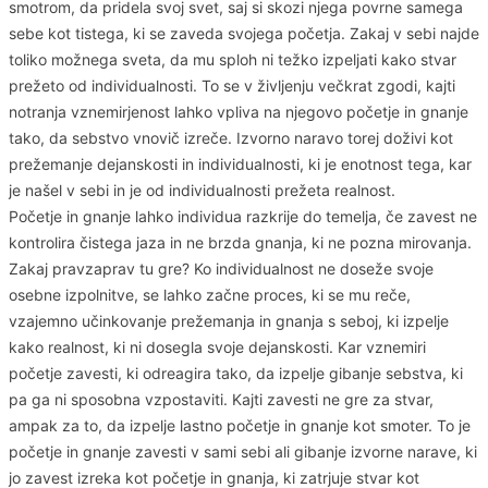
smotrom, da pridela svoj svet, saj si skozi njega povrne samega
sebe kot tistega, ki se zaveda svojega početja. Zakaj v sebi najde
toliko možnega sveta, da mu sploh ni težko izpeljati kako stvar
prežeto od individualnosti. To se v življenju večkrat zgodi, kajti
notranja vznemirjenost lahko vpliva na njegovo početje in gnanje
tako, da sebstvo vnovič izreče. Izvorno naravo torej doživi kot
prežemanje dejanskosti in individualnosti, ki je enotnost tega, kar
je našel v sebi in je od individualnosti prežeta realnost.
Početje in gnanje lahko individua razkrije do temelja, če zavest ne
kontrolira čistega jaza in ne brzda gnanja, ki ne pozna mirovanja.
Zakaj pravzaprav tu gre? Ko individualnost ne doseže svoje
osebne izpolnitve, se lahko začne proces, ki se mu reče,
vzajemno učinkovanje prežemanja in gnanja s seboj, ki izpelje
kako realnost, ki ni dosegla svoje dejanskosti. Kar vznemiri
početje zavesti, ki odreagira tako, da izpelje gibanje sebstva, ki
pa ga ni sposobna vzpostaviti. Kajti zavesti ne gre za stvar,
ampak za to, da izpelje lastno početje in gnanje kot smoter. To je
početje in gnanje zavesti v sami sebi ali gibanje izvorne narave, ki
jo zavest izreka kot početje in gnanja, ki zatrjuje stvar kot