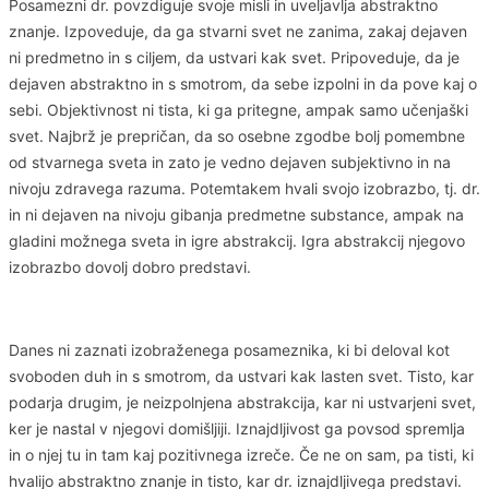
Posamezni dr. povzdiguje svoje misli in uveljavlja abstraktno
znanje. Izpoveduje, da ga stvarni svet ne zanima, zakaj dejaven
ni predmetno in s ciljem, da ustvari kak svet. Pripoveduje, da je
dejaven abstraktno in s smotrom, da sebe izpolni in da pove kaj o
sebi. Objektivnost ni tista, ki ga pritegne, ampak samo učenjaški
svet. Najbrž je prepričan, da so osebne zgodbe bolj pomembne
od stvarnega sveta in zato je vedno dejaven subjektivno in na
nivoju zdravega razuma. Potemtakem hvali svojo izobrazbo, tj. dr.
in ni dejaven na nivoju gibanja predmetne substance, ampak na
gladini možnega sveta in igre abstrakcij. Igra abstrakcij njegovo
izobrazbo dovolj dobro predstavi.
Danes ni zaznati izobraženega posameznika, ki bi deloval kot
svoboden duh in s smotrom, da ustvari kak lasten svet. Tisto, kar
podarja drugim, je neizpolnjena abstrakcija, kar ni ustvarjeni svet,
ker je nastal v njegovi domišljiji. Iznajdljivost ga povsod spremlja
in o njej tu in tam kaj pozitivnega izreče. Če ne on sam, pa tisti, ki
hvalijo abstraktno znanje in tisto, kar dr. iznajdljivega predstavi.