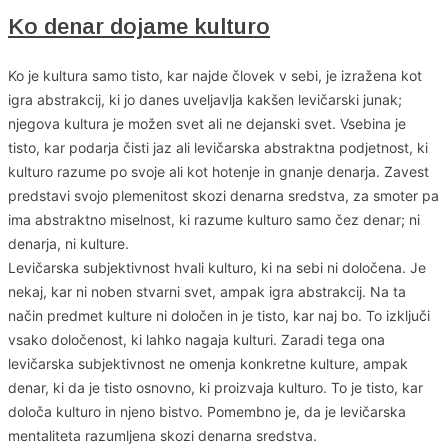
Ko denar dojame kulturo
Ko je kultura samo tisto, kar najde človek v sebi, je izražena kot
igra abstrakcij, ki jo danes uveljavlja kakšen levičarski junak;
njegova kultura je možen svet ali ne dejanski svet. Vsebina je
tisto, kar podarja čisti jaz ali levičarska abstraktna podjetnost, ki
kulturo razume po svoje ali kot hotenje in gnanje denarja. Zavest
predstavi svojo plemenitost skozi denarna sredstva, za smoter pa
ima abstraktno miselnost, ki razume kulturo samo čez denar; ni
denarja, ni kulture.
Levičarska subjektivnost hvali kulturo, ki na sebi ni določena. Je
nekaj, kar ni noben stvarni svet, ampak igra abstrakcij. Na ta
način predmet kulture ni določen in je tisto, kar naj bo. To izključi
vsako določenost, ki lahko nagaja kulturi. Zaradi tega ona
levičarska subjektivnost ne omenja konkretne kulture, ampak
denar, ki da je tisto osnovno, ki proizvaja kulturo. To je tisto, kar
določa kulturo in njeno bistvo. Pomembno je, da je levičarska
mentaliteta razumljena skozi denarna sredstva.