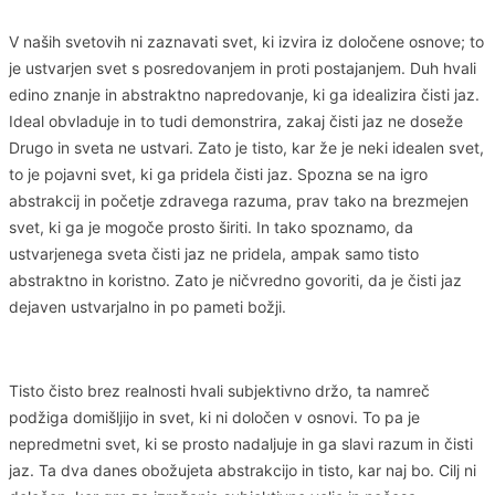
V naših svetovih ni zaznavati svet, ki izvira iz določene osnove; to
je ustvarjen svet s posredovanjem in proti postajanjem. Duh hvali
edino znanje in abstraktno napredovanje, ki ga idealizira čisti jaz.
Ideal obvladuje in to tudi demonstrira, zakaj čisti jaz ne doseže
Drugo in sveta ne ustvari. Zato je tisto, kar že je neki idealen svet,
to je pojavni svet, ki ga pridela čisti jaz. Spozna se na igro
abstrakcij in početje zdravega razuma, prav tako na brezmejen
svet, ki ga je mogoče prosto širiti. In tako spoznamo, da
ustvarjenega sveta čisti jaz ne pridela, ampak samo tisto
abstraktno in koristno. Zato je ničvredno govoriti, da je čisti jaz
dejaven ustvarjalno in po pameti božji.
Tisto čisto brez realnosti hvali subjektivno držo, ta namreč
podžiga domišljijo in svet, ki ni določen v osnovi. To pa je
nepredmetni svet, ki se prosto nadaljuje in ga slavi razum in čisti
jaz. Ta dva danes obožujeta abstrakcijo in tisto, kar naj bo. Cilj ni