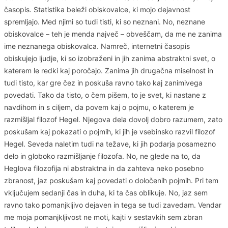
časopis. Statistika beleži obiskovalce, ki mojo dejavnost
spremljajo. Med njimi so tudi tisti, ki so neznani. No, neznane
obiskovalce – teh je menda največ – obveščam, da me ne zanima
ime neznanega obiskovalca. Namreč, internetni časopis
obiskujejo ljudje, ki so izobraženi in jih zanima abstraktni svet, o
katerem le redki kaj poročajo. Zanima jih drugačna miselnost in
tudi tisto, kar gre čez in poskuša ravno tako kaj zanimivega
povedati. Tako da tisto, o čem pišem, to je svet, ki nastane z
navdihom in s ciljem, da povem kaj o pojmu, o katerem je
razmišljal filozof Hegel. Njegova dela dovolj dobro razumem, zato
poskušam kaj pokazati o pojmih, ki jih je vsebinsko razvil filozof
Hegel. Seveda naletim tudi na težave, ki jih podarja posamezno
delo in globoko razmišljanje filozofa. No, ne glede na to, da
Heglova filozofija ni abstraktna in da zahteva neko posebno
zbranost, jaz poskušam kaj povedati o določenih pojmih. Pri tem
vključujem sedanji čas in duha, ki ta čas oblikuje. No, jaz sem
ravno tako pomanjkljivo dejaven in tega se tudi zavedam. Vendar
me moja pomanjkljivost ne moti, kajti v sestavkih sem zbran