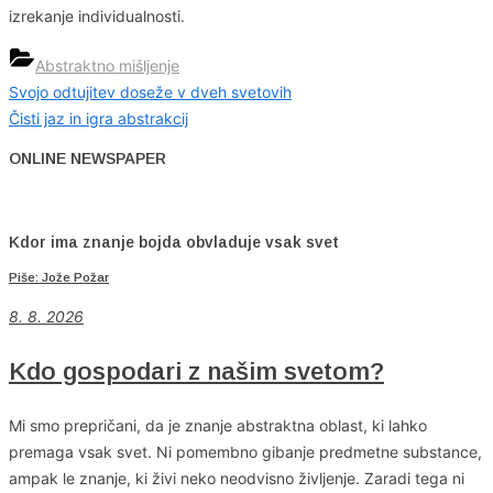
izrekanje individualnosti.
Abstraktno mišljenje
Previous
Svojo odtujitev doseže v dveh svetovih
Navigacija
Post:
Next
Čisti jaz in igra abstrakcij
prispevka
Post:
ONLINE NEWSPAPER
Kdor ima znanje bojda obvladuje vsak svet
Piše: Jože Požar
8. 8. 2026
Kdo gospodari z našim svetom?
Mi smo prepričani, da je znanje abstraktna oblast, ki lahko
premaga vsak svet. Ni pomembno gibanje predmetne substance,
ampak le znanje, ki živi neko neodvisno življenje. Zaradi tega ni