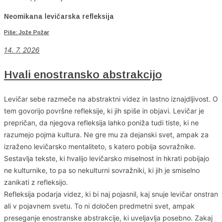
Neomikana levičarska refleksija
Piše: Jože Požar
14. 7. 2026
Hvali enostransko abstrakcijo
Levičar sebe razmeče na abstraktni videz in lastno iznajdljivost. O
tem govorijo površne refleksije, ki jih spiše in objavi. Levičar je
prepričan, da njegova refleksija lahko poniža tudi tiste, ki ne
razumejo pojma kultura. Ne gre mu za dejanski svet, ampak za
izraženo levičarsko mentaliteto, s katero pobija sovražnike.
Sestavlja tekste, ki hvalijo levičarsko miselnost in hkrati pobijajo
ne kulturnike, to pa so nekulturni sovražniki, ki jih je smiselno
zanikati z refleksijo.
Refleksija podarja videz, ki bi naj pojasnil, kaj snuje levičar onstran
ali v pojavnem svetu. To ni določen predmetni svet, ampak
preseganje enostranske abstrakcije, ki uveljavlja posebno. Zakaj