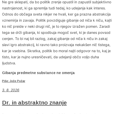
Ne gre sklepati, da bo politik zrenje opustil in zapustil subjektivno
nastrojenost, ki ga spremlja tudi tedaj, ko udejanja kak interes.
Odnos do občega sveta nikjer ne hvali, ker ga prazna abstrakcija
vznemirja in zavaja. Politik povzdiguje gibanje od niča k niču, kajti
ko nič preide v neki drugi nič, je to njegov izražen pomen. Zaradi
tega se drži gibanja, ki spodbuja mogoč svet, ki je danes povsod
cenjen. To bi naj bil razlog, zakaj gibanje od niča k niču in zakaj
slavi igro abstrakcij, ki ravno tako proizvaja nekakšen nič tistega,
kar je vsebina. Skratka, politik bo moral najti odgovor na to, kaj je
tisto, kar je nujno uresničevati, da udejanji občo voljo duha
ljudstva.
Gibanja predmetne substance ne omenja
Piše: Jože Požar
3. 8. 2026
Dr. in abstraktno znanje