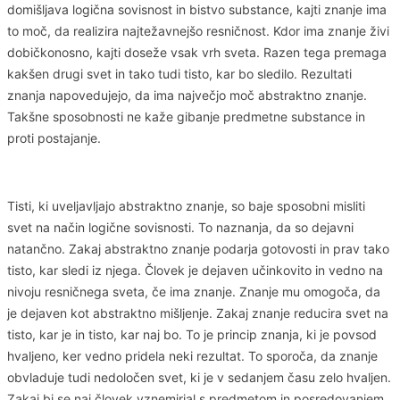
domišljava logična sovisnost in bistvo substance, kajti znanje ima
to moč, da realizira najtežavnejšo resničnost. Kdor ima znanje živi
dobičkonosno, kajti doseže vsak vrh sveta. Razen tega premaga
kakšen drugi svet in tako tudi tisto, kar bo sledilo. Rezultati
znanja napovedujejo, da ima največjo moč abstraktno znanje.
Takšne sposobnosti ne kaže gibanje predmetne substance in
proti postajanje.
Tisti, ki uveljavljajo abstraktno znanje, so baje sposobni misliti
svet na način logične sovisnosti. To naznanja, da so dejavni
natančno. Zakaj abstraktno znanje podarja gotovosti in prav tako
tisto, kar sledi iz njega. Človek je dejaven učinkovito in vedno na
nivoju resničnega sveta, če ima znanje. Znanje mu omogoča, da
je dejaven kot abstraktno mišljenje. Zakaj znanje reducira svet na
tisto, kar je in tisto, kar naj bo. To je princip znanja, ki je povsod
hvaljeno, ker vedno pridela neki rezultat. To sporoča, da znanje
obvladuje tudi nedoločen svet, ki je v sedanjem času zelo hvaljen.
Zakaj bi se naj človek vznemirjal s predmetom in posredovanjem