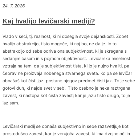
24. 7. 2026
Kaj hvalijo levičarski mediji?
Vlado v seci, tj. realnost, ki ni dosegla svoje dejanskosti. Zopet
hvalijo abstrakcijo, tisto mogoče, ki naj bo, ne da je. In to
abstrakcijo od sebe odriva ona subjektivnost, ki je skregana s
sedanjim časom in s pojmom objektivnost. Levičarska miselnost
vztraja na tem, da je subjektivnost tista, ki jo je nujno hvaliti, pa
čeprav ne proizvaja nobenega stvarnega sveta. Ko pa se levičar
obnašaš kot čisti jaz, postane njegov predmet čisti jaz. To je sebe
gotovi duh, ki najde svet v sebi. Tisto osebno je neka raztrgana
zavest, ki nastopa kot čista zavest; kar je jazu tisto drugo, to je
jaz sam.
Levičarski medij se obnaša subjektivno in sebe razsvetljuje kot
prostodušno zavest, kar je verujoča zavest, ki ima dvojne oči in