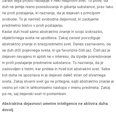
zaradi tega prosto nadaljuje v neki nasprotni svet. To pove, da
duh ne jemlje resno posredovanja in gibanja substance, prav tako
ne proti postajanja, ki naznanja, da je dejaven s principom
svobode. To je namreč svobodna dejavnost, ki zaobjame
predmetno bistvo v proti postajanju.
Kadar duh hvali samo abstraktno znanje in svojo izobrazbo,
objektivnega sveta ne upošteva. Zakaj zavest povzdiguje
abstraktno znanje in brezpredmetni svet. Danes zaznavamo, da
se duh drži pojavnega sveta, ki ga favorizira čisti jaz. Čisti jaz je
dejaven navajeno in sploh ne v interesu, da izpelje posredovanje
in proti postajanje predmetne substance. To naznanja, da je
zadovoljen s tistim, kar pridela in hvali kot abstraktni svet. Sebe
kot duha ne spoznava in je dejaven daleč stran od stvarnega
sveta. Zakaj stvarni svet ga ne pritegne, kajti abstraktno znanje je
vedno pri roki in lahkomiselno nastopa v imenu predmeta. Zakaj
pa ne, saj dejanski svet ni pomemben.
Abstraktna dejavnost umetne inteligence ne aktivira duha
dovolj